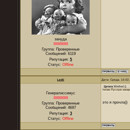
зануда
Группа: Проверенные
Сообщений:
6119
Репутация:
5
Статус:
Offline
Ledii
Дата: Среда, 14.02
Цитата
Winifred
(
)
читаю Русскую канар
Генералиссимус
это я прочла))
Группа: Проверенные
Сообщений:
4697
Репутация:
3
Статус:
Offline