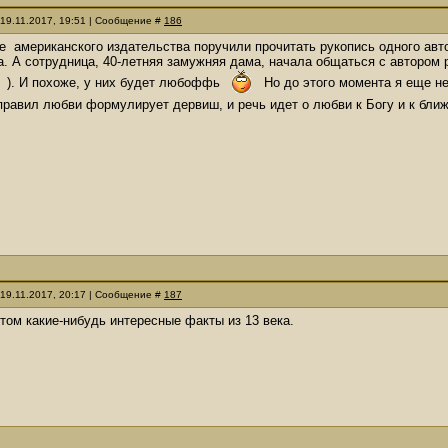
 19.11.2017, 19:51 | Сообщение #
186
е американского издательства поручили прочитать рукопись одного авто
а. А сотрудница, 40-летняя замужняя дама, начала общаться с автором р
). И похоже, у них будет любоффь
Но до этого момента я еще не
 правил любви формулирует дервиш, и речь идет о любви к Богу и к бли
 19.11.2017, 20:17 | Сообщение #
187
том какие-нибудь интересные факты из 13 века.