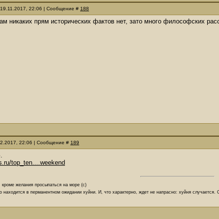
 19.11.2017, 22:06 | Сообщение #
188
там никаких прям исторических фактов нет, зато много философских рас
12.2017, 22:06 | Сообщение #
189
.
ws.ru/top_ten....weekend
, кроме желания просыпаться на море (с)
о находится в перманентном ожидании хуйни. И, что характерно, ждет не напрасно: хуйня случается.