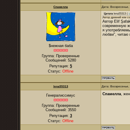
Спамелла
Дата: Воскресенье,
Цитата
lena55313
(
Автор древний или с
Автор Elif Şaf
современную жи
я употребляемы
любви", читаю 
$нежная баба
Группа: Проверенные
Сообщений:
5280
Репутация:
5
Статус:
Offline
lena55313
Дата: Воскресенье,
Спамелла
, же
Генералиссимус
Группа: Проверенные
Сообщений:
3550
Репутация:
3
Статус:
Offline