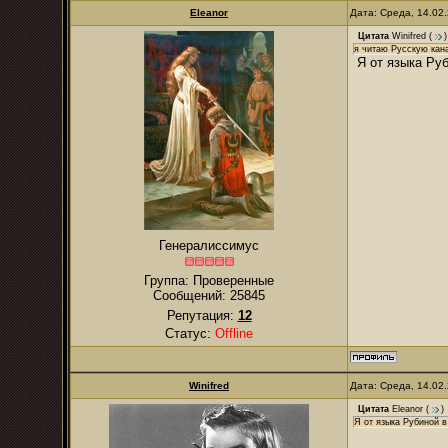
Eleanor
Дата: Среда, 14.02
Цитата
Winifred
(
)
я читаю Русскую кана
Я от языка Руб
Генералиссимус
Группа: Проверенные
Сообщений:
25845
Репутация:
12
Статус:
Offline
Winifred
Дата: Среда, 14.02
Цитата
Eleanor
(
)
Я от языка Рубиной в