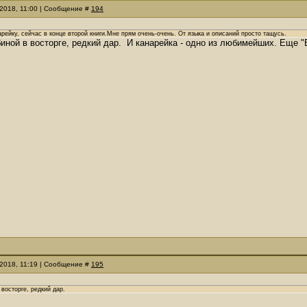
.2018, 11:00 | Сообщение #
194
рейку, сейчас в конце второй книги.Мне прям очень-очень. От языка и описаний просто тащусь.
иной в восторге, редкий дар. И канарейка - одно из любимейших. Еще 
.2018, 11:19 | Сообщение #
195
 восторге, редкий дар.