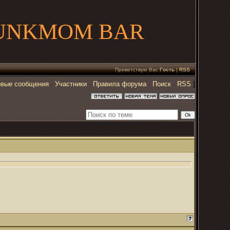
UNKMOM BAR
Приветствую Вас
Гость
|
RSS
вые сообщения
·
Участники
·
Правила форума
·
Поиск
·
RSS
]