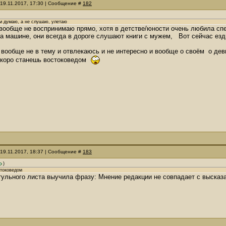
 19.11.2017, 17:30 | Сообщение #
182
ем думаю, а не слушаю, улетаю
 вообще не воспринимаю прямо, хотя в детстве/юности очень любила спе
а машине, они всегда в дороге слушают книги с мужем, Вот сейчас езд
 вообще не в тему и отвлекаюсь и не интересно и вообще о своём о де
 скоро станешь востоковедом
 19.11.2017, 18:37 | Сообщение #
183
)
стоковедом
итульного листа выучила фразу: Мнение редакции не совпадает с высказ