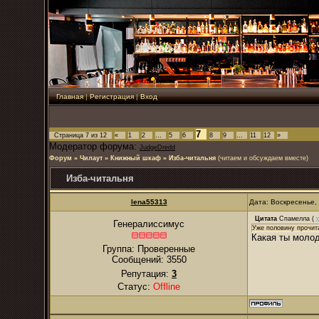
Главная
|
Регистрация
|
Вход
7
Страница
7
из
12
«
1
2
…
5
6
8
9
…
11
12
»
Модератор форума:
JudgeDredd
Форум
»
Чилаут
»
Книжный шкаф
»
Изба-читальня
(читаем и обсуждаем вместе)
Изба-читальня
lena55313
Дата: Воскресенье,
Цитата
Спамелла
(
Генералиссимус
Уже половину прочита
Какая ты молод
Группа: Проверенные
Сообщений:
3550
Репутация:
3
Статус:
Offline