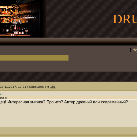
DR
[
Но
 19.11.2017, 17:21 | Сообщение #
181
)
ла ))
ец! Интересная книжка? Про что? Автор древний или современный?