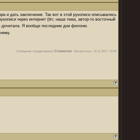
ра и дать заключение. Так вот в этой рукописи описывались
укописи через интернет (бгг, наша тема, автор-то восточный
 дочитала. Я вообще последние дни филоню.
жнему.
Спамелла
Сообщение отредактировал
-
Воскресенье, 19.11.2017, 20:00