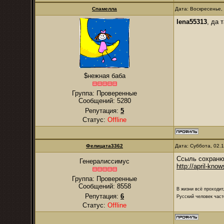
Спамелла
Дата: Воскресенье,
lena55313
, да 
$нежная баба
Группа: Проверенные
Сообщений:
5280
Репутация:
5
Статус:
Offline
Фелицата3362
Дата: Суббота, 02.
Ссыль сохраню
Генералиссимус
http://april-kno
Группа: Проверенные
Сообщений:
8558
В жизни всё проходит
Репутация:
6
Русский человек част
Статус:
Offline