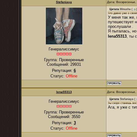
Stefaniaya
Дата: Воскресенье,
Цитата
Minusha
(
)
что давно уже о сво
У меня так же,
путешествует н
прослушали .
Я пыталась, но
lena55313
, ты
Генералиссимус
Группа: Проверенные
Сообщений:
29931
Репутация:
6
Статус:
Offline
lena55313
Дата: Воскресенье,
Цитата
Stefaniaya
(
Генералиссимус
ты скоро станешь во
Ага, я уже с т
Группа: Проверенные
Сообщений:
3550
Репутация:
3
Статус:
Offline