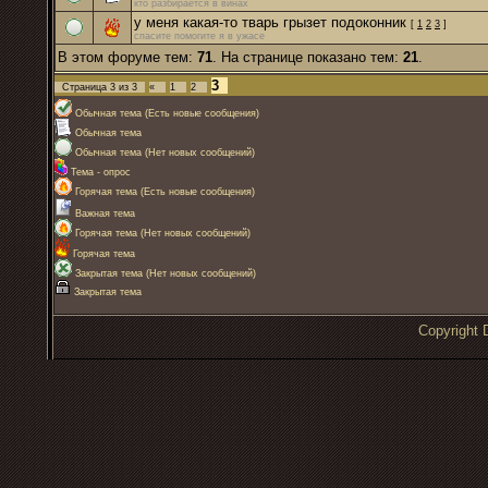
кто разбирается в винах
у меня какая-то тварь грызет подоконник
[
1
2
3
]
спасите помогите я в ужасе
В этом форуме тем:
71
. На странице показано тем:
21
.
3
Страница
3
из
3
«
1
2
Обычная тема (Есть новые сообщения)
Обычная тема
Обычная тема (Нет новых сообщений)
Тема - опрос
Горячая тема (Есть новые сообщения)
Важная тема
Горячая тема (Нет новых сообщений)
Горячая тема
Закрытая тема (Нет новых сообщений)
Закрытая тема
Copyrigh