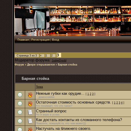
Главная
|
Регистрация
|
Вход
3
Страница
3
из
3
«
1
2
Модератор форума:
JudgeDredd
Форум
»
Двери открываются
»
Барная стойка
Барная стойка
Тема
Нежные губки как орудие...
[
1
2
3
]
...домохозяйки
Остаточная стоимость основных средств.
[
1
2
3
4
]
Кто понимает, что это такое?
Странный вопрос
Но я верю в успех
Как достать контакты из сломанного телефона?
Помогите, пожалуйста, кто чем может)))
Настучать на ближнего своего.