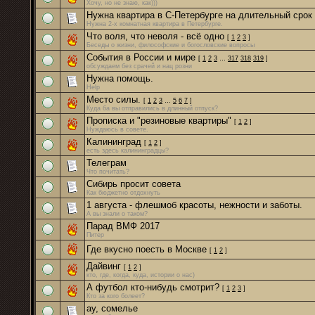
Хочу, но не знаю, как)))
Нужна квартира в С-Петербурге на длительный срок
Нужна 2-х комнатная квартира в Петербурге.
Что воля, что неволя - всё одно
[
1
2
3
]
Беседы о жизни, философские и богословские вопросы
События в России и мире
[
1
2
3
…
317
318
319
]
обсуждаем без срачей и нац розни
Нужна помощь.
Help
Место силы.
[
1
2
3
…
5
6
7
]
Куда ба вы отправились в длинный отпуск?
Прописка и "резиновые квартиры"
[
1
2
]
Нуждаюсь в совете.
Калининград
[
1
2
]
есть здесь калининградцы?
Телеграм
Что почитать?
Сибирь просит совета
Как бюджетно отдохнуть
1 августа - флешмоб красоты, нежности и заботы.
А вы знали о таком?
Парад ВМФ 2017
Питер
Где вкусно поесть в Москве
[
1
2
]
Дайвинг
[
1
2
]
кто, где, когда, куда, истории о нас)
А футбол кто-нибудь смотрит?
[
1
2
3
]
Кто за кого болеет?
ау, сомелье