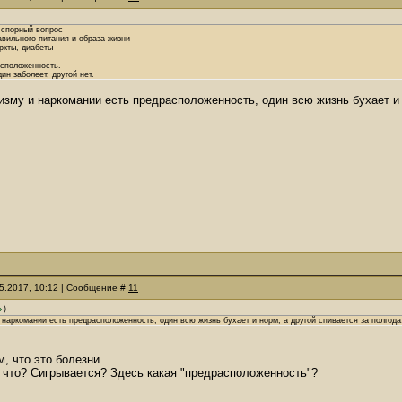
т спорный вопрос
авильного питания и образа жизни
ркты, диабеты
осположенность.
ин заболеет, другой нет.
лизму и наркомании есть предрасположенность, один всю жизнь бухает и н
05.2017, 10:12 | Сообщение #
11
)
и наркомании есть предрасположенность, один всю жизнь бухает и норм, а другой спивается за полгода.
м, что это болезни.
 что? Сигрывается? Здесь какая "предрасположенность"?