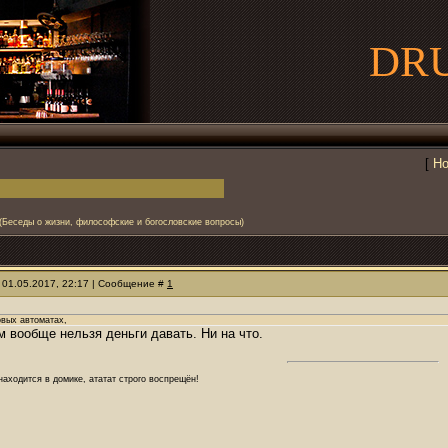
DR
[
Но
(Беседы о жизни, философские и богословские вопросы)
 01.05.2017, 22:17 | Сообщение #
1
овых автоматах,
м вообще нельзя деньги давать. Ни на что.
аходится в домике, ататат строго воспрещён!