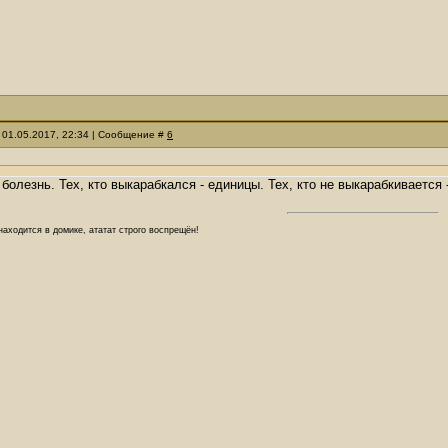
 01.05.2017, 22:34 | Сообщение #
6
 болезнь. Тех, кто выкарабкался - единицы. Тех, кто не выкарабкивается
аходится в домике, ататат строго воспрещён!