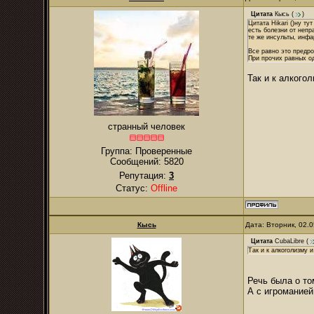
Цитата
Кысь
(
)
Цитата Hikari ()ну ту
есть болезни от непр
те же инсульты, инфа
Все равно это предр
При прочих равных од
Так и к алкого
странный человек
Группа: Проверенные
Сообщений:
5820
Репутация:
3
Статус:
Offline
Кысь
Дата: Вторник, 02.
Цитата
CubaLibre
(
Так и к алкоголизму 
Речь была о то
А с игроманией