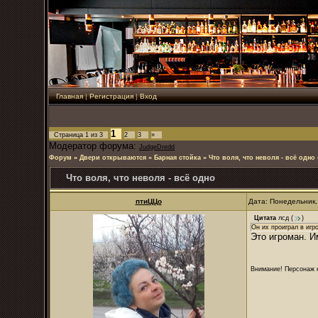
Главная
|
Регистрация
|
Вход
1
Страница
1
из
3
2
3
»
Модератор форума:
JudgeDredd
Форум
»
Двери открываются
»
Барная стойка
»
Что воля, что неволя - всё одно
Что воля, что неволя - всё одно
птиЦЦо
Дата: Понедельник,
Цитата
лсд
(
)
Он их проиграл в игр
Это игроман. И
Внимание! Персонаж н