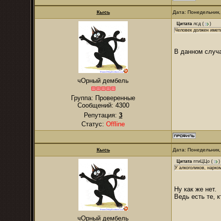
Кысь
Дата: Понедельник,
Цитата
лсд
(
)
Человек должен иметь
В данном случа
чОрный дембель
Группа: Проверенные
Сообщений:
4300
Репутация:
3
Статус:
Offline
Кысь
Дата: Понедельник,
Цитата
птиЦЦо
(
)
У алкоголиков, нарко
Ну как же нет.
Ведь есть те, 
чОрный дембель