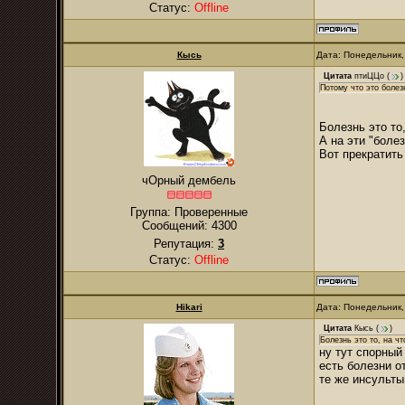
Статус:
Offline
Кысь
Дата: Понедельник,
Цитата
птиЦЦо
(
)
Потому что это болез
Болезнь это то,
А на эти "боле
Вот прекратить
чОрный дембель
Группа: Проверенные
Сообщений:
4300
Репутация:
3
Статус:
Offline
Hikari
Дата: Понедельник,
Цитата
Кысь
(
)
Болезнь это то, на ч
ну тут спорный
есть болезни о
те же инсульты