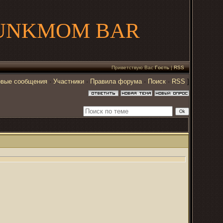
UNKMOM BAR
Приветствую Вас
Гость
|
RSS
вые сообщения
·
Участники
·
Правила форума
·
Поиск
·
RSS
]