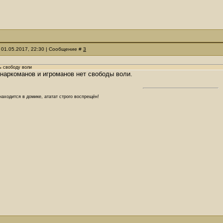
 01.05.2017, 22:30 | Сообщение #
3
ь свободу воли
 наркоманов и игроманов нет свободы воли.
аходится в домике, ататат строго воспрещён!