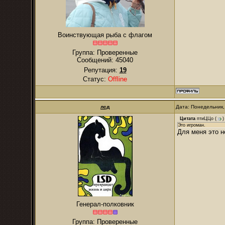
Воинствующая рыба с флагом
Группа: Проверенные
Сообщений:
45040
Репутация:
19
Статус:
Offline
лсд
Дата: Понедельник,
Цитата
птиЦЦо
(
)
Это игроман.
Для меня это н
Генерал-полковник
Группа: Проверенные