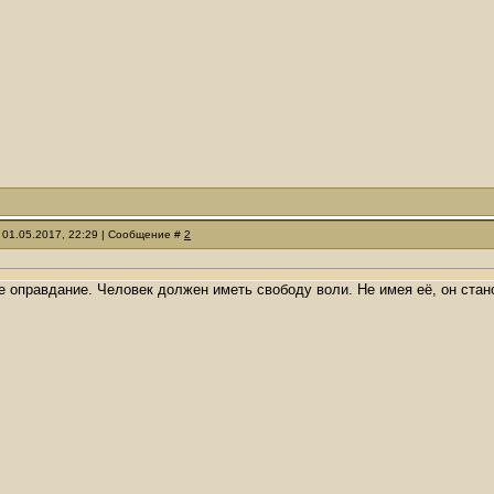
 01.05.2017, 22:29 | Сообщение #
2
е оправдание. Человек должен иметь свободу воли. Не имея её, он стан