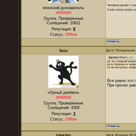
Человека делают сча
японский дознаватель
Corda nostra laudus e
Группа: Проверенные
Сообщений:
10811
Репутация:
8
Статус:
Offline
Кысь
Дата: Понедельник,
Цитата
Hikari
(
)
ну тут спорный вопро
есть болезни от непр
те же инсульты, инфа
Все равно это 
При прочих рав
чОрный дембель
Группа: Проверенные
Сообщений:
4300
Репутация:
3
Статус:
Offline
CubaLibre
Дата: Вторник, 02.