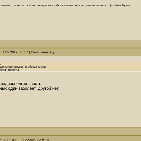
стливым три вещи: любовь, интересная работа и возможность путешествовать… (с) Иван Бунин
st
 01.05.2017, 23:17 | Сообщение #
9
с
авильного питания и образа жизни
ркты, диабеты
предросположенность.
ных один заболеет, другой нет.
05.2017, 09:08 | Сообщение #
10