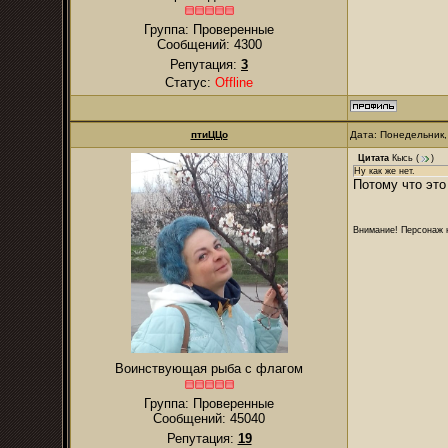
Группа: Проверенные
Сообщений:
4300
Репутация:
3
Статус:
Offline
птиЦЦо
Дата: Понедельник,
Цитата
Кысь
(
)
Ну как же нет.
Потому что это
Внимание! Персонаж н
Воинствующая рыба с флагом
Группа: Проверенные
Сообщений:
45040
Репутация:
19