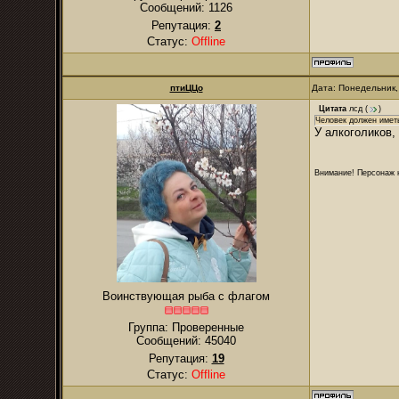
Сообщений:
1126
Репутация:
2
Статус:
Offline
птиЦЦо
Дата: Понедельник,
Цитата
лсд
(
)
Человек должен имет
У алкоголиков,
Внимание! Персонаж н
Воинствующая рыба с флагом
Группа: Проверенные
Сообщений:
45040
Репутация:
19
Статус:
Offline