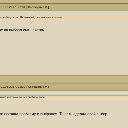
 01.05.2017, 22:31 | Сообщение #
4
 свободу воли. Не имея её, он становится скотом.
е он выбрал быть скотом.
 01.05.2017, 22:32 | Сообщение #
5
манов и игроманов нет свободы воли.
кто осознал проблему и выбрался. То есть сделал свой выбор.