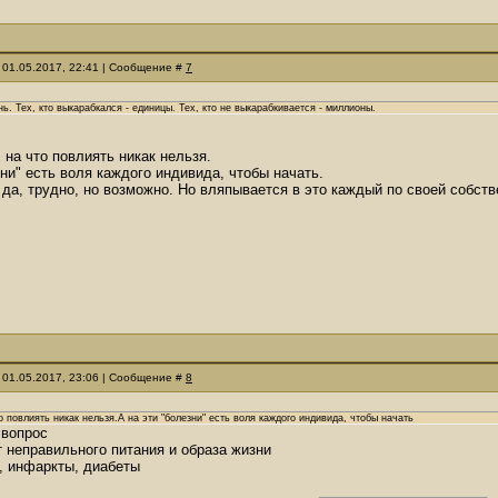
 01.05.2017, 22:41 | Сообщение #
7
нь. Тех, кто выкарабкался - единицы. Тех, кто не выкарабкивается - миллионы.
 на что повлиять никак нельзя.
зни" есть воля каждого индивида, чтобы начать.
 да, трудно, но возможно. Но вляпывается в это каждый по своей собств
 01.05.2017, 23:06 | Сообщение #
8
то повлиять никак нельзя.А на эти "болезни" есть воля каждого индивида, чтобы начать
 вопрос
т неправильного питания и образа жизни
, инфаркты, диабеты