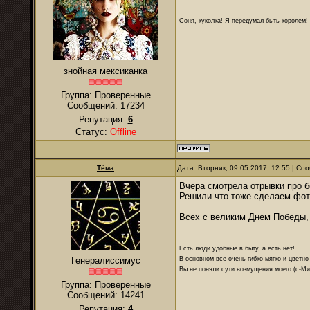
Соня, куколка! Я передумал быть королем! Я
знойная мексиканка
Группа: Проверенные
Сообщений:
17234
Репутация:
6
Статус:
Offline
Тёма
Дата: Вторник, 09.05.2017, 12:55 | С
Вчера смотрела отрывки про 
Решили что тоже сделаем фот
Всех с великим Днем Победы,
Есть люди удобные в быту, а есть нет!
В основном все очень гибко мягко и цветно
Генералиссимус
Вы не поняли сути возмущения моего (с-М
Группа: Проверенные
Сообщений:
14241
Репутация:
4