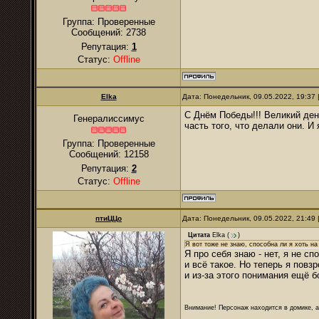
Группа: Проверенные
Сообщений:
2738
Репутация:
1
Статус:
Offline
Elka
Дата: Понедельник, 09.05.2022, 19:37
С Днём Победы!!! Великий день
Генералиссимус
часть того, что делали они. И 
Группа: Проверенные
Сообщений:
12158
Репутация:
2
Статус:
Offline
птиЦЦо
Дата: Понедельник, 09.05.2022, 21:49
Цитата
Elka
(
)
Я вот тоже не знаю, способна ли я хоть на
Я про себя знаю - нет, я не с
и всё такое. Но теперь я повз
и из-за этого понимания ещё б
Внимание! Персонаж находится в домике, а