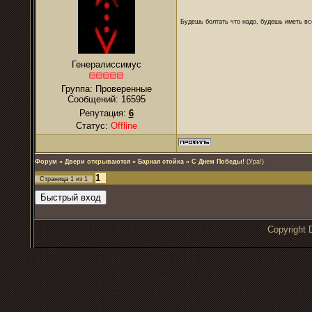
Будешь болтать что надо, будешь иметь все
Генералиссимус
Группа: Проверенные
Сообщений:
16595
Репутация:
6
Статус:
Offline
Форум
»
Двери открываются
»
Барная стойка
»
С Днем Победы!
(Ура!)
1
Страница
1
из
1
Copyrigh