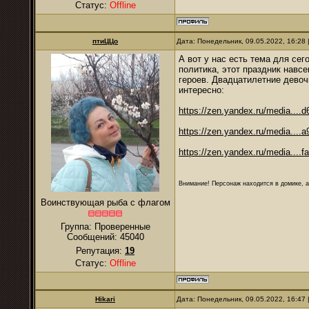
Статус:
Offline
птиЦЦо
Дата: Понедельник, 09.05.2022, 16:28
А вот у нас есть тема для сег
политика, этот праздник навс
героев. Двадцатилетние девочк
интересно:
https://zen.yandex.ru/media....
https://zen.yandex.ru/media....
https://zen.yandex.ru/media....
Внимание! Персонаж находится в домике, а
Воинствующая рыба с флагом
Группа: Проверенные
Сообщений:
45040
Репутация:
19
Статус:
Offline
Hikari
Дата: Понедельник, 09.05.2022, 16:47