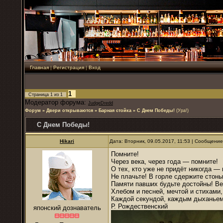
Главная
|
Регистрация
|
Вход
1
Страница
1
из
1
Модератор форума:
JudgeDredd
Форум
»
Двери открываются
»
Барная стойка
»
С Днем Победы!
(Ура!)
С Днем Победы!
Hikari
Дата: Вторник, 09.05.2017, 11:53 | Сообщени
Помните!
Через века, через года — помните!
О тех, кто уже не придёт никогда —
Не плачьте! В горле сдержите стоны
Памяти павших будьте достойны! Ве
Хлебом и песней, мечтой и стихами
Каждой секундой, каждым дыханьем
Р.
Рождественский
японский дознаватель