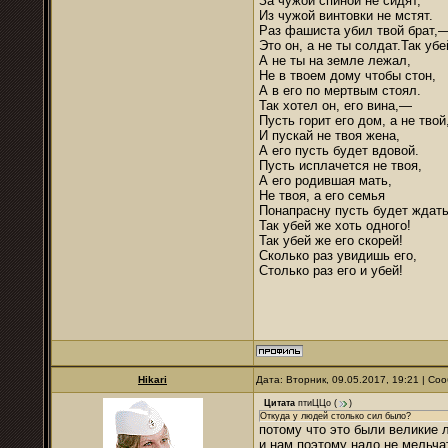
За чужой спиной не сидят,
Из чужой винтовки не мстят.
Раз фашиста убил твой брат,
Это он, а не ты солдат.Так уб
А не ты на земле лежал,
Не в твоем дому чтобы стон,
А в его по мертвым стоял.
Так хотел он, его вина,—
Пусть горит его дом, а не твой
И пускай не твоя жена,
А его пусть будет вдовой.
Пусть исплачется не твоя,
А его родившая мать,
Не твоя, а его семья
Понапрасну пусть будет ждать
Так убей же хоть одного!
Так убей же его скорей!
Сколько раз увидишь его,
Столько раз его и убей!
Hikari
Дата: Вторник, 09.05.2017, 19:21 | С
Цитата
птиЦЦо
(
)
Откуда у людей столько сил было?
потому что это были великие 
и нам поэтому надо не мельча