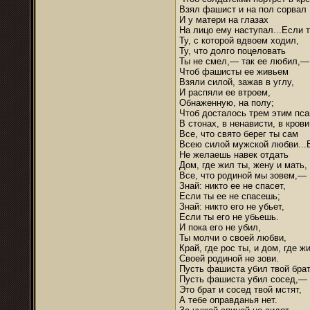
Взял фашист и на пол сорвал
И у матери на глазах
На лицо ему наступал...Если 
Ту, с которой вдвоем ходил,
Ту, что долго поцеловать
Ты не смел,— так ее любил,—
Чтоб фашисты ее живьем
Взяли силой, зажав в углу,
И распяли ее втроем,
Обнаженную, на полу;
Чтоб досталось трем этим пс
В стонах, в ненависти, в крови
Все, что свято берег ты сам
Всею силой мужской любви...
Не желаешь навек отдать
Дом, где жил ты, жену и мать,
Все, что родиной мы зовем,—
Знай: никто ее не спасет,
Если ты ее не спасешь;
Знай: никто его не убьет,
Если ты его не убьешь.
И пока его не убил,
Ты молчи о своей любви,
Край, где рос ты, и дом, где ж
Своей родиной не зови.
Пусть фашиста убил твой брат
Пусть фашиста убил сосед,—
Это брат и сосед твой мстят,
А тебе оправданья нет.