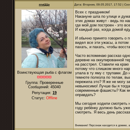
птиЦЦо
Дата: Вторник, 09.05.2017, 17:52 | С
Всех с праздником!
Накануне шла по улице и думал
этих домах живут - ведь по на
где мой дом построен - это вс
И каждый раз, когда домой ед
И обычно принято говорить о п
видел все эти ужасы, а потом 
пахать, и пахать, чтобы восс
Часто вспоминаю рассказ одн
деревне на оккупированной те
на расстрел. Ставили на краю
потому что слишком много нар
Воинствующая рыба с флагом
упала в ту яму с трупами. До
темноте полезла по телам, вы
пережила это? Я же не могу за
Группа: Проверенные
невыносимо! Лучше бы я тогда 
Сообщений:
45040
современные фашисты? Как мо
Репутация:
19
оправдать?
Статус:
Offline
Мы сегодня ходили смотреть н
году ребёнку должно быть уже
смотреть. Я весь день рассказ
Внимание! Персонаж находится в домике, а