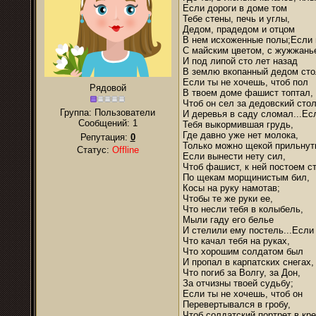
Если дороги в доме том
Тебе стены, печь и углы,
Дедом, прадедом и отцом
В нем исхоженные полы;Если 
С майским цветом, с жужжань
И под липой сто лет назад
В землю вкопанный дедом сто
Если ты не хочешь, чтоб пол
Рядовой
В твоем доме фашист топтал,
Чтоб он сел за дедовский сто
Группа: Пользователи
И деревья в саду сломал...Ес
Сообщений:
1
Тебя выкормившая грудь,
Где давно уже нет молока,
Репутация:
0
Только можно щекой прильнут
Статус:
Offline
Если вынести нету сил,
Чтоб фашист, к ней постоем ст
По щекам морщинистым бил,
Косы на руку намотав;
Чтобы те же руки ее,
Что несли тебя в колыбель,
Мыли гаду его белье
И стелили ему постель...Если 
Что качал тебя на руках,
Что хорошим солдатом был
И пропал в карпатских снегах,
Что погиб за Волгу, за Дон,
За отчизны твоей судьбу;
Если ты не хочешь, чтоб он
Перевертывался в гробу,
Чтоб солдатский портрет в кр