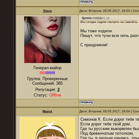
Slava
Дата: Вторник, 09.05.2017, 19:03 | С
Цитата
птиЦЦо
(
)
Мы сегодня ходили смотреть на самолёты, 
Мы тоже ходили.
Пишут, что тучи всю ночь разг
С праздником!
Генерал-майор
Группа: Проверенные
Сообщений:
385
Репутация:
2
Статус:
Offline
Марта
Дата: Вторник, 09.05.2017, 19:04 | С
Симонов К. Если дорог тебе т
Если дорог тебе твой дом,
Где ты русским выкормлен бы
Под бревенчатым потолком,
Где ты, в люльке качаясь, плы