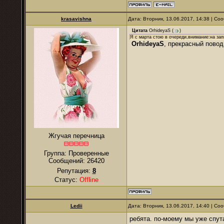
krasavishna
Дата: Вторник, 13.06.2017, 14:38 | С
Цитата
OrhideyaS
(
)
Я с марта стою в очереди,внимание:на зап
OrhideyaS
, прекрасный повод
Жгучая перечница
Группа: Проверенные
Сообщений:
26420
Репутация:
8
Статус:
Offline
Ledii
Дата: Вторник, 13.06.2017, 14:40 | С
ребята. по-моему мы уже спут