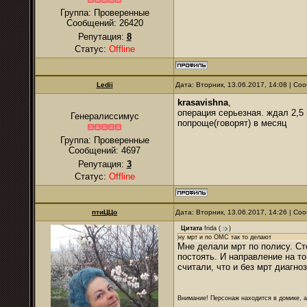
Группа: Проверенные
Сообщений:
26420
Репутация:
8
Статус:
Offline
Ledii
Дата: Вторник, 13.06.2017, 14:08 | С
krasavishna
,
операция серьезная. ждал 2,5
Генералиссимус
попроще(говорят) в месяц
Группа: Проверенные
Сообщений:
4697
Репутация:
3
Статус:
Offline
птиЦЦо
Дата: Вторник, 13.06.2017, 14:26 | С
Цитата
frida
(
)
ну мрт и по ОМС так то делают
Мне делали мрт по полису. Ст
постоять. И направление на то
считали, что и без мрт диагно
Внимание! Персонаж находится в домике, а