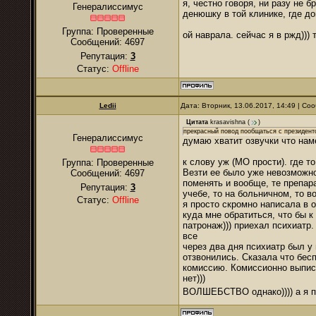
я, честно говоря, ни разу не 
Генералиссимус
денюшку в той клинике, где д
Группа: Проверенные
ой наврала. сейчас я в ржд)))
Сообщений:
4697
Репутация:
3
Статус:
Offline
Ledii
Дата: Вторник, 13.06.2017, 14:49 | С
Цитата
krasavishna
(
)
прекрасный повод пообщаться с президент
Генералиссимус
думаю хватит озвучки что наме
к слову уж (МО прости). где 
Группа: Проверенные
Везти ее было уже невозможно
Сообщений:
4697
поменять и вообще, те препара
Репутация:
3
учебе, то на больничном, то в
Статус:
Offline
я просто скромно написала в 
куда мне обратиться, что бы 
патронаж))) приехал психиатр.
все
через два дня психиатр был у 
отзвонились. Сказала что бес
комиссию. Комиссионно выпис
нет)))
ВОЛШЕБСТВО однако)))) а я п