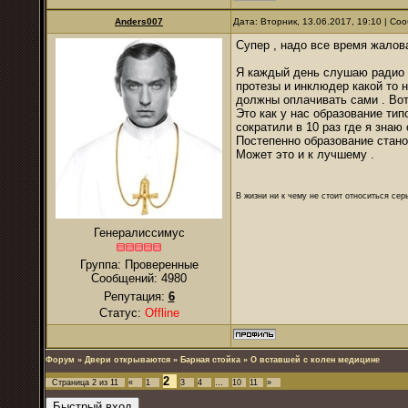
Anders007
Дата: Вторник, 13.06.2017, 19:10 | С
Супер , надо все время жалова
Я каждый день слушаю радио ,
протезы и инклюдер какой то н
должны оплачивать сами . Вот
Это как у нас образование ти
сократили в 10 раз где я знаю 
Постепенно образование стано
Может это и к лучшему .
В жизни ни к чему не стоит относиться се
Генералиссимус
Группа: Проверенные
Сообщений:
4980
Репутация:
6
Статус:
Offline
Форум
»
Двери открываются
»
Барная стойка
»
О вставшей с колен медицине
2
Страница
2
из
11
«
1
3
4
…
10
11
»