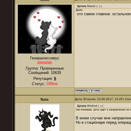
Цитата
Master
(
)
Дали.
это самое главное. остальное 
Генералиссимус
Группа: Проверенные
Сообщений:
10635
Репутация:
6
Статус:
Offline
Кысь
Дата: Вторник, 13.06.2017, 12:29 | С
Цитата
Winifred
(
)
так понимаю, речь идет о направлении на 
В моем случае мне направлени
Но в стационаре перед опера