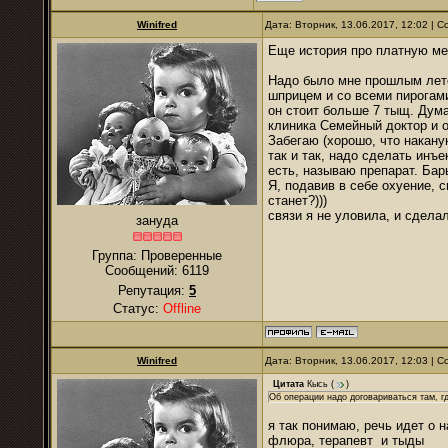
Winifred
Дата: Вторник, 13.06.2017, 12:02 |
Еще история про платную ме
Надо было мне прошлым лето
шприцем и со всеми пирогами
он стоит больше 7 тыщ. Дума
клиника Семейный доктор и 
Забегаю (хорошо, что накану
так и так, надо сделать инъе
есть, называю препарат. Бар
Я, подавив в себе охуение, 
станет?)))
связи я не уловила, и сделал
зануда
Группа: Проверенные
Сообщений:
6119
Репутация:
5
Статус:
Offline
Winifred
Дата: Вторник, 13.06.2017, 12:03 |
Цитата
Кысь
(
)
Об операции надо договариваться там, гд
я так понимаю, речь идет о 
флюра, терапевт и тыды