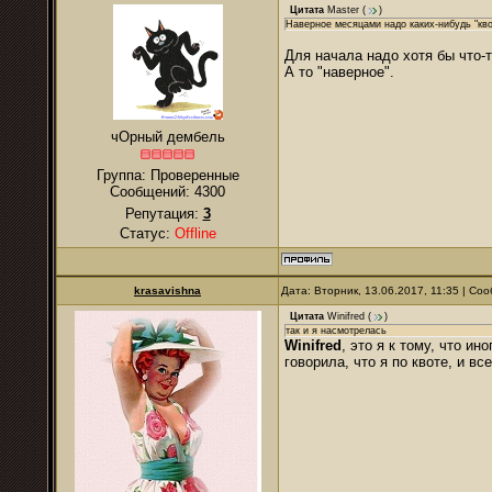
Цитата
Master
(
)
Наверное месяцами надо каких-нибудь "квот
Для начала надо хотя бы что-т
А то "наверное".
чОрный дембель
Группа: Проверенные
Сообщений:
4300
Репутация:
3
Статус:
Offline
krasavishna
Дата: Вторник, 13.06.2017, 11:35 | С
Цитата
Winifred
(
)
так и я насмотрелась
Winifred
, это я к тому, что и
говорила, что я по квоте, и в