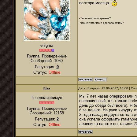
полтора месяца.
-Ты зачем это сделала?
-Что из того,что я сделала,зачем?
enigma
Группа: Проверенные
Сообщений:
1060
Репутация:
0
Статус:
Offline
Elka
Дата: Вторник, 13.06.2017, 14:00 | С
Мы 7 лет назад оперировали п
Генералиссимус
операционный, а я только поб
день до обеда был всего). Я б
Группа: Проверенные
б за деньги. На руки хирургу о
Сообщений:
12158
2 года назад подруга хотела д
Репутация:
2
она успела оформить (там уже
лечение в палате составили 2
Статус:
Offline