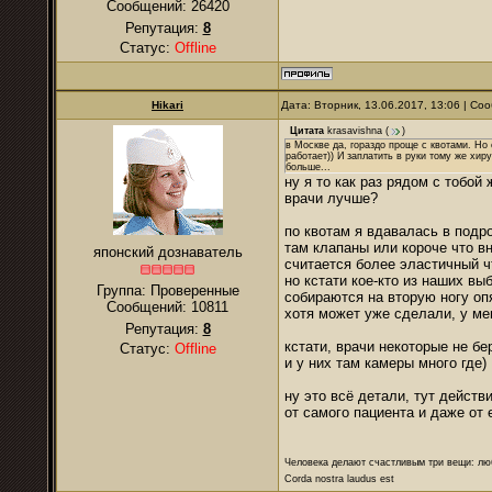
Сообщений:
26420
Репутация:
8
Статус:
Offline
Hikari
Дата: Вторник, 13.06.2017, 13:06 | С
Цитата
krasavishna
(
)
в Москве да, гораздо проще с квотами. Но 
работает)) И заплатить в руки тому же хир
больше...
ну я то как раз рядом с тобой
врачи лучше?
по квотам я вдавалась в подр
там клапаны или короче что 
японский дознаватель
считается более эластичный чт
но кстати кое-кто из наших в
Группа: Проверенные
собираются на вторую ногу оп
Сообщений:
10811
хотя может уже сделали, у ме
Репутация:
8
кстати, врачи некоторые не бе
Статус:
Offline
и у них там камеры много где)
ну это всё детали, тут действ
от самого пациента и даже от е
Человека делают счастливым три вещи: лю
Corda nostra laudus est