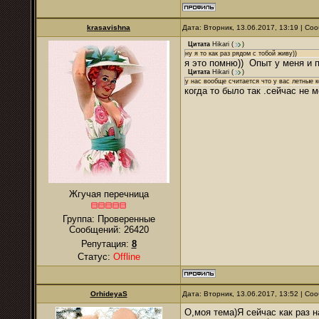
krasavishna
Дата: Вторник, 13.06.2017, 13:19 | С
Цитата
Hikari
(
)
ну я то как раз рядом с тобой живу))
я это помню)) Опыт у меня и 
Цитата
Hikari
(
)
у нас вообще считается что у вас летные
когда то было так .сейчас не м
Жгучая перечница
Группа: Проверенные
Сообщений:
26420
Репутация:
8
Статус:
Offline
OrhideyaS
Дата: Вторник, 13.06.2017, 13:52 | С
О,моя тема)Я сейчас как раз