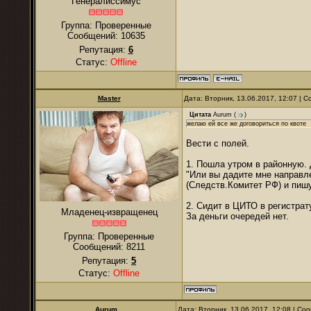
Генералиссимус
Группа: Проверенные
Сообщений:
10635
Репутация:
6
Статус:
Offline
Master
Дата: Вторник, 13.06.2017, 12:07 |
Цитата
Aurum
(
)
желаю ей все же договориться по квоте
Вести с полей.
1. Пошла утром в районную. 
"Или вы дадите мне направл
(Следств.Комитет РФ) и пишу
2. Сидит в ЦИТО в регистрат
Младенец-извращенец
За деньги очередей нет.
Группа: Проверенные
Сообщений:
8211
Репутация:
5
Статус:
Offline
Aurum
Дата: Вторник, 13.06.2017, 12:08 | С