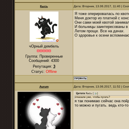
Кысь
Дата: Вторник, 13.06.2017, 11:40 | С
Я тоже оперировалась по квот
Меня доктор из платной с конс
Они сами моей квотой занимал
И больницы заинтересованы в 
Летом проще. Все на дачах.
О здоровье к осени вспоминаю
чОрный дембель
Группа: Проверенные
Сообщений:
4300
Репутация:
3
Статус:
Offline
Aurum
Дата: Вторник, 13.06.2017, 11:52 | С
Цитата
Кысь
(
)
отказали уже, чтобы пугать?
я так понимаю сейчас она пойд
то можно и пугать. ведь кто-т