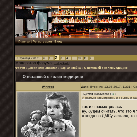
Главная
|
Регистрация
|
Вход
2
Страница
2
из
11
«
1
3
4
…
10
11
»
Модератор форума:
JudgeDredd
Форум
»
Двери открываются
»
Барная стойка
»
О вставшей с колен медицине
О вставшей с колен медицине
Winifred
Дата: Вторник, 13.06.2017, 11:31 | 
Цитата
krasavishna
(
)
Я реально насмотрелась и с сыном и сам
так и я насмотрелась
ну, будем считать, что это я
а когда по ДМСу лежала, то 