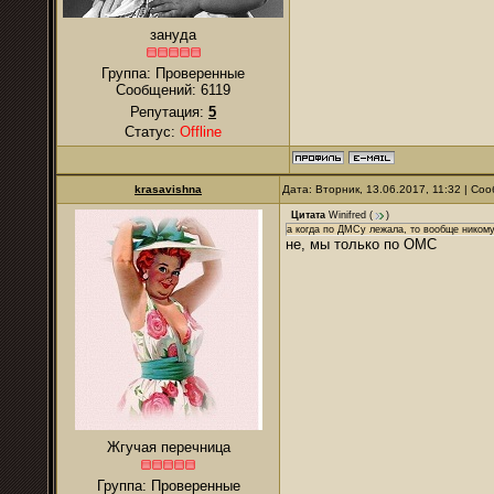
зануда
Группа: Проверенные
Сообщений:
6119
Репутация:
5
Статус:
Offline
krasavishna
Дата: Вторник, 13.06.2017, 11:32 | С
Цитата
Winifred
(
)
а когда по ДМСу лежала, то вообще никому
не, мы только по ОМС
Жгучая перечница
Группа: Проверенные