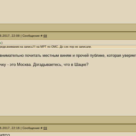
06.2017, 22:08 | Сообщение #
68
)
реди,внимание:на запись!!! на МРТ по ОМС. До сих пор не записали.
о внимательно почитать местным виням и прочей публике, которая уве
очку - это Москва. Догадываетесь, что в Шацке?
06.2017, 22:16 | Сообщение #
69
ЦИТО?