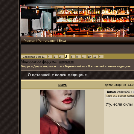
Главная
|
Регистрация
|
Вход
3
Страница
3
из
11
«
1
2
4
5
…
10
11
»
Модератор форума:
JudgeDredd
Форум
»
Двери открываются
»
Барная стойка
»
О вставшей с колен медицине
О вставшей с колен медицине
Slava
Дата: Вторник, 13.
Цитата
Anders007
(
надо все время жалов
Угу, если силы 