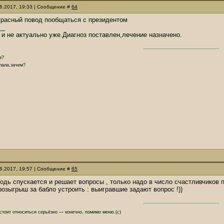
06.2017, 19:33 | Сообщение #
64
красный повод пообщаться с президентом
__
 и не актуально уже.Диагноз поставлен,лечение назначено.
а?
елала,зачем?
06.2017, 19:57 | Сообщение #
65
сподь спускается и решает вопросы , только надо в число счастливчиков п
озыгрыш за бабло устроить : выигравшие задают вопрос !))
 стоит относиться серьёзно — конечно, помимо меню.(с)