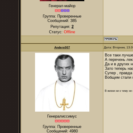
Генерал-майор
Группа: Проверенные
Сообщений:
385
Репутация:
2
Статус:
Offline
Anders007
Дата: Вторник, 13.
Все таки лучше
А перечень лек
Да и в других 
Зато теперь нас
Супер , правда
Вобщем стали н
В жизни ни к чему не
Генералиссимус
Группа: Проверенные
Сообщений:
4980