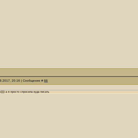
06.2017, 20:16 | Сообщение #
66
)) а я просто спросила куда писать