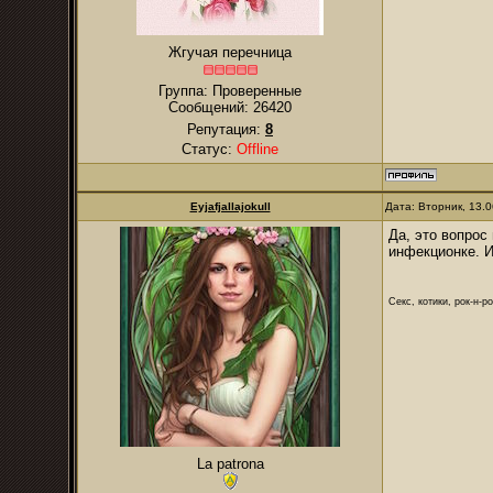
Жгучая перечница
Группа: Проверенные
Сообщений:
26420
Репутация:
8
Статус:
Offline
Eyjafjallajokull
Дата: Вторник, 13.
Да, это вопрос
инфекционке. И
Секс, котики, рок-н-р
La patrona