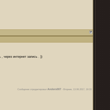
, через интернет запись . ))
Anders007
Сообщение отредактировал
-
Вторник, 13.06.2017, 19:33