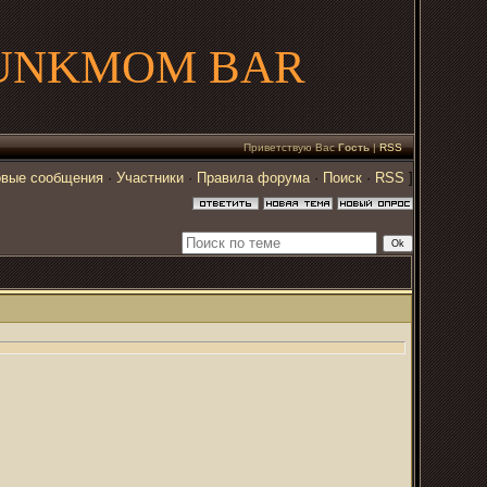
UNKMOM BAR
Приветствую Вас
Гость
|
RSS
вые сообщения
·
Участники
·
Правила форума
·
Поиск
·
RSS
]