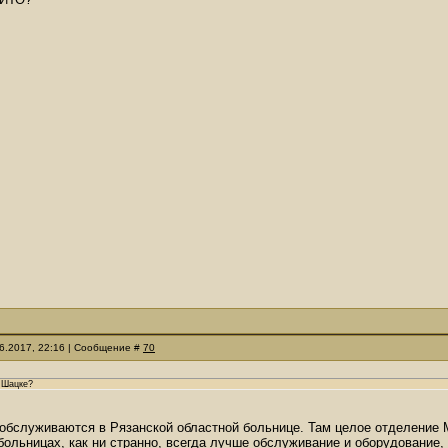
06.2017, 22:16 | Сообщение #
70
в Шацке?
обслуживаются в Рязанской областной больнице. Там целое отделение 
больницах, как ни странно, всегда лучше обслуживание и оборудование, 