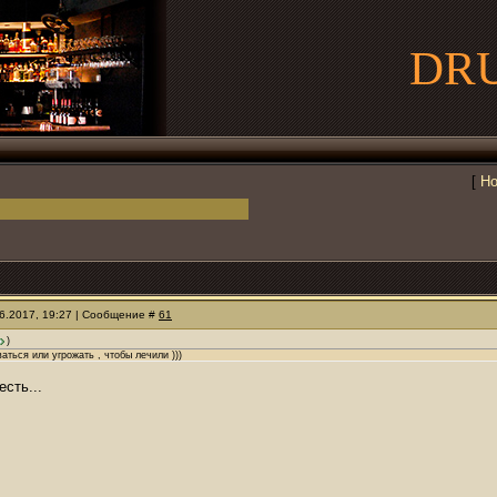
DR
[
Но
06.2017, 19:27 | Сообщение #
61
)
аться или угрожать , чтобы лечили )))
есть...