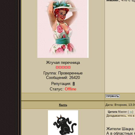
Жгучая перечница
Группа: Проверенные
Сообщений:
26420
Репутация:
8
Статус:
Offline
Кысь
Дата: Вторник, 13.
Цитата
Master
(
)
Догадываетесь, что 
Жители Шацка 
А в областных 