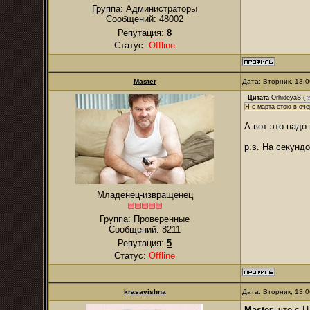
Группа: Администраторы
Сообщений:
48002
Репутация:
8
Статус:
Offline
Master
Дата: Вторник, 13.
Цитата
OrhideyaS
(
Я с марта стою в оче
А вот это над
p.s. На секунд
Младенец-извращенец
Группа: Проверенные
Сообщений:
8211
Репутация:
5
Статус:
Offline
krasavishna
Дата: Вторник, 13.
Master
, что с 