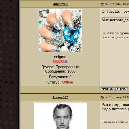
OrhideyaS
Дата: Вторник, 13.
OrhideyaS, пре
_____________
Мне некогда,да
-Ты зачем это сделал
-Что из того,что я сд
enigma
Группа: Проверенные
Сообщений:
1060
Репутация:
0
Статус:
Offline
Anders007
Дата: Вторник, 13.
Раз в год , го
Надо лотерею р
В жизни ни к чему не