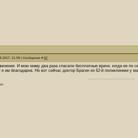
06.2017, 21:59 | Сообщение #
67
 везения. И мою маму два раза спасали бесплатные врачи, когда ее по с
 я им благодарна. Но вот сейчас доктор Брагин из 62-й поликлиники у м
олл