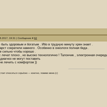
06.2017, 19:31 | Сообщение #
62
 быть здоровым и богатым . Ибо в трудную минуту хрен знает .
арст сократили намного . Особенно в онкологи полная беда .
не сильно чтобы хорошо .
 лечат плохо , но высоко технологично ! Талончик , электронная очередь 
 диагноз не могут поставить
е лечить с комфортом ))
 стоит относиться серьёзно — конечно, помимо меню.(с)