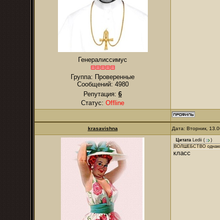
Генералиссимус
Группа: Проверенные
Сообщений:
4980
Репутация:
6
Статус:
Offline
krasavishna
Дата: Вторник, 13.
Цитата
Ledii
(
)
ВОЛШЕБСТВО однако))
класс