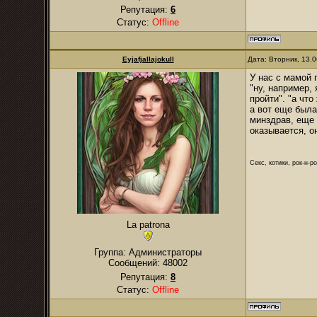
Репутация:
6
Статус:
Offline
Eyjafjallajokull
Дата: Вторник, 13.
У нас с мамой 
"ну, например, 
пройти". "а чт
а вот еще была
минздрав, еще 
оказывается, о
Секс, котики, рок-н-р
La patrona
Группа: Администраторы
Сообщений:
48002
Репутация:
8
Статус:
Offline