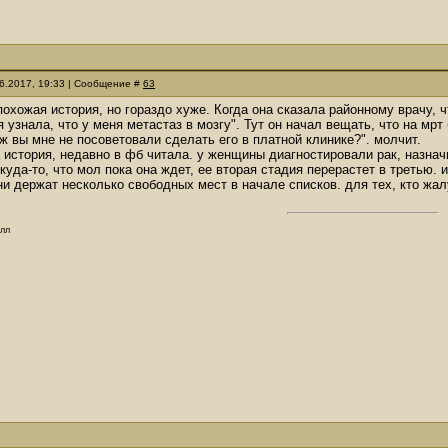
06.2017, 19:33 | Сообщение #
63
похожая история, но гораздо хуже. Когда она сказала районному врачу, ч
я узнала, что у меня метастаз в мозгу". Тут он начал вещать, что на мр
о ж вы мне не посоветовали сделать его в платной клинике?". молчит.
 история, недавно в фб читала. у женщины диагностировали рак, назнач
куда-то, что мол пока она ждет, ее вторая стадия перерастет в третью. 
ни держат несколько свободных мест в начале списков. для тех, кто жал
олл