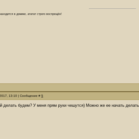
аходится в домике, ататат строго воспрещён!
.2017, 13:10 | Сообщение #
5
й делать будем? У меня прям руки чешутся) Можно же ее начать делать