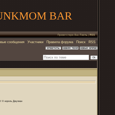
UNKMOM BAR
Приветствую Вас
Гость
|
RSS
вые сообщения
·
Участники
·
Правила форума
·
Поиск
·
RSS
]
те! © король Джулиан