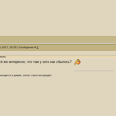
11.2017, 20:35 | Сообщение #
2
жизнь
сё же интересно, что там у кого как сбылось?
аходится в домике, ататат строго воспрещён!