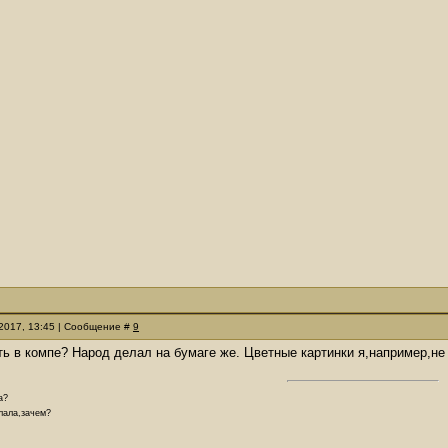
.2017, 13:45 | Сообщение #
9
ать в компе? Народ делал на бумаге же. Цветные картинки я,например,не
а?
елала,зачем?