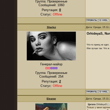
Группа: Проверенные
Сообщений:
1060
Репутация:
0
Статус:
Offline
Sharlez
Дата: Среда, 15.11
OrhideyaS, Nu
Что-то принц не едет,
Или лучше так: Что ж 
Генерал-майор
Группа: Проверенные
Сообщений:
254
Репутация:
2
Статус:
Offline
Eleanor
Дата: Среда, 15.11
Цитата
OrhideyaS
(
Только у меня картино