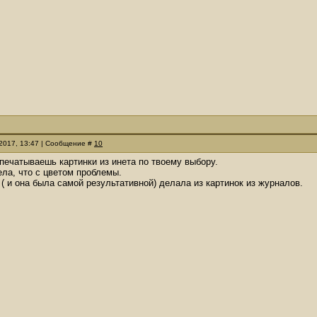
.2017, 13:47 | Сообщение #
10
спечатываешь картинки из инета по твоему выбору.
ела, что с цветом проблемы.
( и она была самой результативной) делала из картинок из журналов.