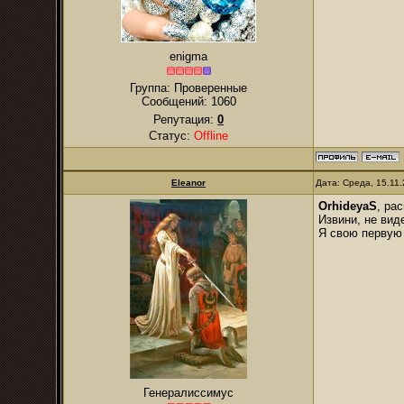
enigma
Группа: Проверенные
Сообщений:
1060
Репутация:
0
Статус:
Offline
Eleanor
Дата: Среда, 15.11
OrhideyaS
, ра
Извини, не вид
Я свою первую 
Генералиссимус