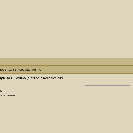
.2017, 13:31 | Сообщение #
6
делать.Только у меня картинок нет.
а?
елала,зачем?