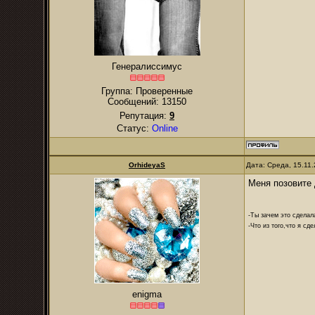
Генералиссимус
Группа: Проверенные
Сообщений:
13150
Репутация:
9
Статус:
Online
OrhideyaS
Дата: Среда, 15.11
Меня позовите 
-Ты зачем это сделал
-Что из того,что я сд
enigma