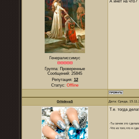
А инет на что?
Генералиссимус
Группа: Проверенные
Сообщений:
25845
Репутация:
12
Статус:
Offline
OrhideyaS
Дата: Среда, 15.11
Т.е. тогда дел
-Ты зачем это сделал
-Что из того,что я сд