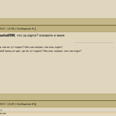
.2017, 13:38 | Сообщение #
7
rasha6998
, что за карта? позовите и меня
 в чем же тут подвох? Или сам хворает, или конь подох?
мой принц не едет, где же тут подвох? Или конь хворает, или сам подох?
.2017, 13:40 | Сообщение #
8
)
к нет.