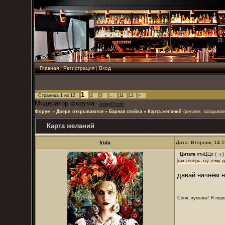
Главная
|
Регистрация
|
Вход
1
Страница
1
из
12
2
3
…
11
12
»
Модератор форума:
JudgeDredd
Форум
»
Двери открываются
»
Барная стойка
»
Карта желаний
(делаем, загадыва
Карта желаний
frida
Дата: Вторник, 14.
Цитата
птиЦЦо
(
)
как теперь эту тему 
давай начнём 
Соня, куколка! Я пере