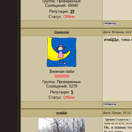
Группа: Проверенные
Сообщений:
45040
Репутация:
19
Статус:
Offline
Спамелла
Дата: Вторник, 14.
птиЦЦо
, тема 
$нежная баба
Группа: Проверенные
Сообщений:
5279
Репутация:
5
Статус:
Offline
птиЦЦо
Дата: Среда, 15.11
Цитата
Спамелла
(
тема на хх есть, но о
Не, я помню то
была тема.