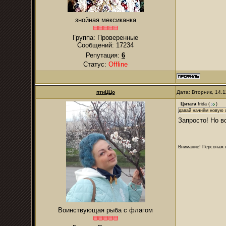
знойная мексиканка
Группа: Проверенные
Сообщений:
17234
Репутация:
6
Статус:
Offline
птиЦЦо
Дата: Вторник, 14.
Цитата
frida
(
)
давай начнём новую 
Запросто! Но в
Внимание! Персонаж н
Воинствующая рыба с флагом