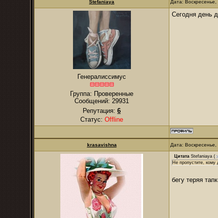
Stefaniaya
Дата: Воскресенье,
Сегодня день д
Генералиссимус
Группа: Проверенные
Сообщений:
29931
Репутация:
6
Статус:
Offline
krasavishna
Дата: Воскресенье,
Цитата
Stefaniaya
(
Не пропустите, кому 
бегу теряя тап