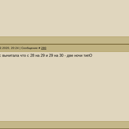
12.2020, 20:24 | Сообщение #
280
с вычитала что с 28 на 29 и 29 на 30 - две ночи типО