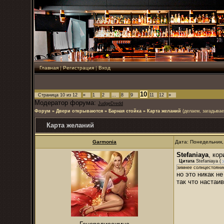
Главная
|
Регистрация
|
Вход
10
Страница
10
из
12
«
1
2
…
8
9
11
12
»
Модератор форума:
JudgeDredd
Форум
»
Двери открываются
»
Барная стойка
»
Карта желаний
(делаем, загадыва
Карта желаний
Garmonia
Дата: Понедельник,
Stefaniaya
, ко
Цитата
Stefaniaya
(
зимнее солнцестояни
но это никак не
так что настаив