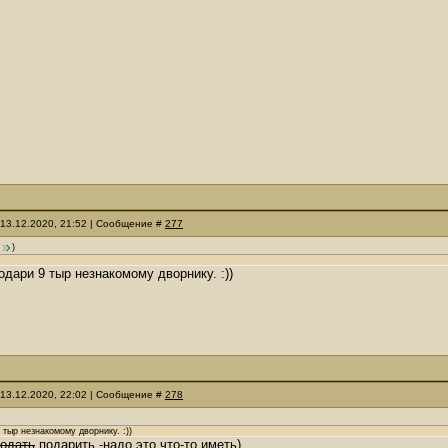
 13.12.2020, 21:52 | Сообщение #
277
)
подари 9 тыр незнакомому дворнику. :))
 13.12.2020, 22:02 | Сообщение #
278
 тыр незнакомому дворнику. :))
одать
подарить -надо это что-то иметь)