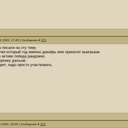
12.2020, 17:45 | Сообщение #
272
ы писали на эту тему.
уже который год именно декабрь мне приносит выигрыши.
 активе победа рандомно.
оронку дальше.
рят, надо просто участвовать.
12.2020, 18:28 | Сообщение #
273