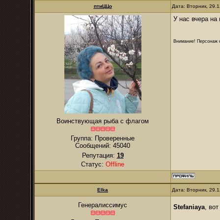
птиЦЦо
Дата: Вторник, 29.
У нас вчера на
Внимание! Персонаж н
Воинствующая рыба с флагом
Группа: Проверенные
Сообщений:
45040
Репутация:
19
Статус:
Offline
Elka
Дата: Вторник, 29.
Генералиссимус
Stefaniaya
, во