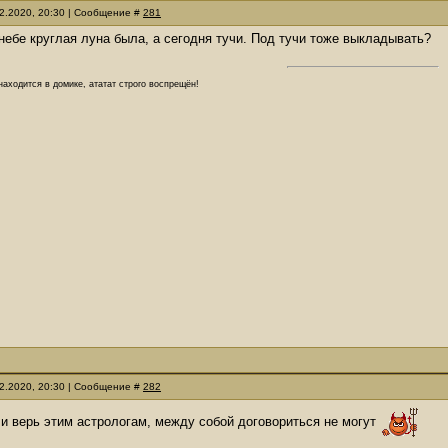
12.2020, 20:30 | Сообщение #
281
 небе круглая луна была, а сегодня тучи. Под тучи тоже выкладывать?
аходится в домике, ататат строго воспрещён!
12.2020, 20:30 | Сообщение #
282
т и верь этим астрологам, между собой договориться не могут