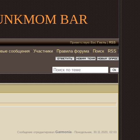
UNKMOM BAR
Приветствую Вас
Гость
|
RSS
вые сообщения
·
Участники
·
Правила форума
·
Поиск
·
RSS
]
Garmonia
Сообщение отредактировал
-
Понедельник, 30.11.2020, 02:03