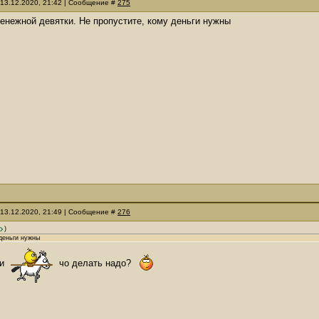
 13.12.2020, 21:42 | Сообщение #
275
енежной девятки. Не пропустите, кому деньги нужны
 13.12.2020, 21:49 | Сообщение #
276
)
деньги нужны
ки
чо делать надо?