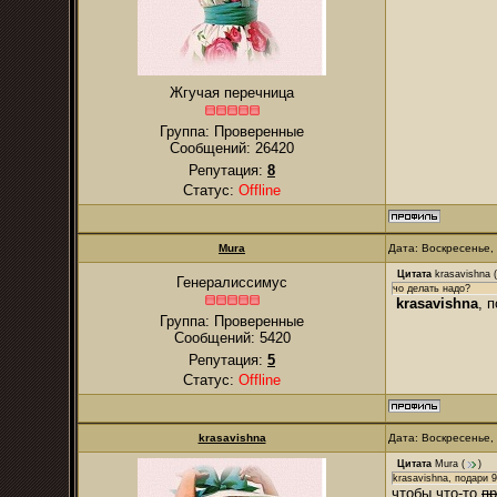
Жгучая перечница
Группа: Проверенные
Сообщений:
26420
Репутация:
8
Статус:
Offline
Mura
Дата: Воскресенье,
Цитата
krasavishna
(
Генералиссимус
чо делать надо?
krasavishna
, 
Группа: Проверенные
Сообщений:
5420
Репутация:
5
Статус:
Offline
krasavishna
Дата: Воскресенье,
Цитата
Mura
(
)
krasavishna, подари 9
чтобы что-то
пр