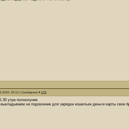
12.2020, 20:12 | Сообщение #
279
 6.30 утра полнолуние.
 выкладываем на подоконник для зарядки кошельки деньги карты свои 