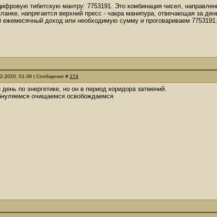
ифровую тибетскую мантру: 7753191. Это комбинация чисел, направлен
планке, напрягается верхний пресс - чакра манипура, отвечающая за ден
й ежемесячный доход или необходимую сумму и проговариваем 7753191
12.2020, 01:38 | Сообщение #
274
день по энергетике, но он в период коридора затмений.
 обнуляемся очищаемся освобождаемся