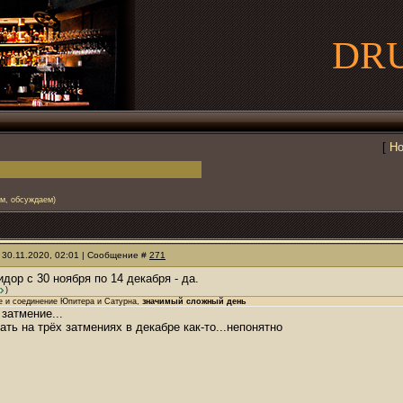
DR
[
Но
ем, обсуждаем)
 30.11.2020, 02:01 | Сообщение #
271
ридор с 30 ноября по 14 декабря - да.
)
е и соединение Юпитера и Сатурна,
значимый сложный день
 затмение...
ать на трёх затмениях в декабре как-то...непонятно