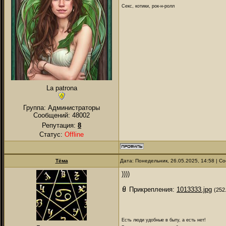
Секс, котики, рок-н-ролл
La patrona
Группа: Администраторы
Сообщений:
48002
Репутация:
8
Статус:
Offline
Тёма
Дата: Понедельник, 26.05.2025, 14:58 | 
))))
Прикрепления:
1013333.jpg
(252
Есть люди удобные в быту, а есть нет!