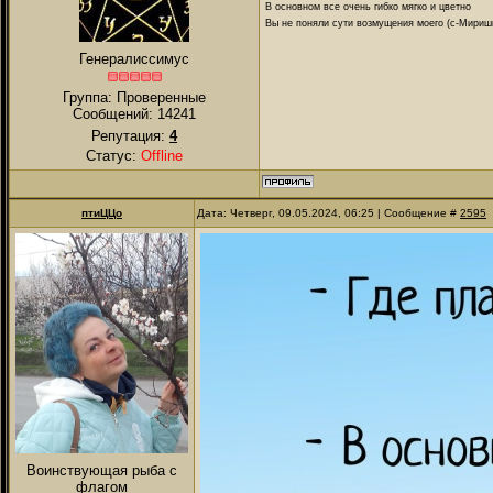
В основном все очень гибко мягко и цветно
Вы не поняли сути возмущения моего (с-Мириш
Генералиссимус
Группа: Проверенные
Сообщений:
14241
Репутация:
4
Статус:
Offline
птиЦЦо
Дата: Четверг, 09.05.2024, 06:25 | Сообщение #
2595
Воинствующая рыба с
флагом