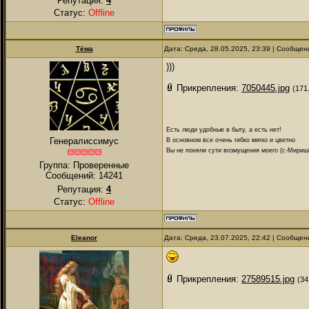
Репутация:
4
Статус:
Offline
Тёма
Дата: Среда, 28.05.2025, 23:39 | Сообще
)))
Прикрепления:
7050445.jpg
(171
Есть люди удобные в быту, а есть нет!
Генералиссимус
В основном все очень гибко мягко и цветно
Вы не поняли сути возмущения моего (с-Мириш
Группа: Проверенные
Сообщений:
14241
Репутация:
4
Статус:
Offline
Eleanor
Дата: Среда, 23.07.2025, 22:42 | Сообще
Прикрепления:
27589515.jpg
(34