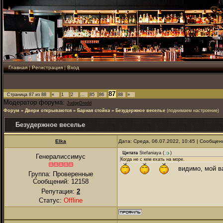
Главная
|
Регистрация
|
Вход
87
Страница
87
из
88
«
1
2
…
85
86
88
»
Модератор форума:
JudgeDredd
Форум
»
Двери открываются
»
Барная стойка
»
Безудержное веселье
(поднимаем настроение)
Безудержное веселье
Elka
Дата: Среда, 06.07.2022, 10:45 | Сообще
Цитата
Stefaniaya
(
)
Генералиссимус
Когда не с кем ехать на море.
видимо, мой ва
Группа: Проверенные
Сообщений:
12158
Репутация:
2
Статус:
Offline