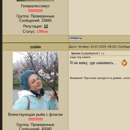
Генералиссимус
Группа: Проверенные
Сообщений:
25845
Репутация:
12
Статус:
Offline
птиЦЦо
Дата: Четверг, 24.07.2025, 09:29 | Сообщ
Цитата
Eyjafjallajokull
(
)
надо img нажать
Я не вижу, где нажимать...
Внимание! Персонаж находится в домике, атата
Воинствующая рыба с флагом
Группа: Проверенные
Сообщений:
45040