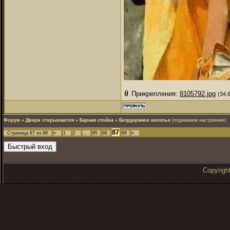
Прикрепления:
8105792.jpg
(34.
Форум
»
Двери открываются
»
Барная стойка
»
Безудержное веселье
(поднимаем настроение)
87
Страница
87
из
88
«
1
2
…
85
86
88
»
Copyrig