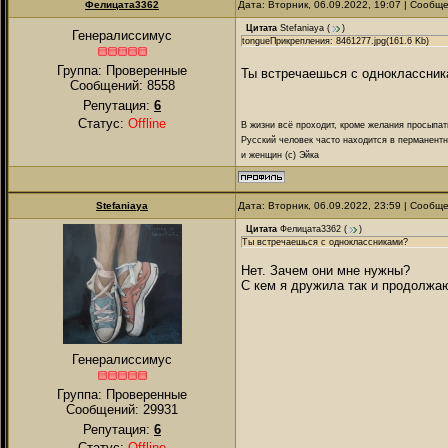
Фелицата3362
Дата: Вторник, 06.09.2022, 19:07 | Сообщ
Цитата
Stefaniaya
(
)
Генералиссимус
tongueПрикрепления: 8461277.jpg(161.6 Kb)
Группа: Проверенные
Ты встречаешься с одноклассник
Сообщений:
8558
Репутация:
6
Статус:
Offline
В жизни всё проходит, кроме желания просыпат
Русский человек часто находится в перманентн
и женщин (с) Эйка
Stefaniaya
Дата: Вторник, 06.09.2022, 23:59 | Сообщ
Цитата
Фелицата3362
(
)
Ты встречаешься с одноклассниками?
Нет. Зачем они мне нужны?
С кем я дружила так и продолжаю 
Генералиссимус
Группа: Проверенные
Сообщений:
29931
Репутация:
6
Статус:
Offline