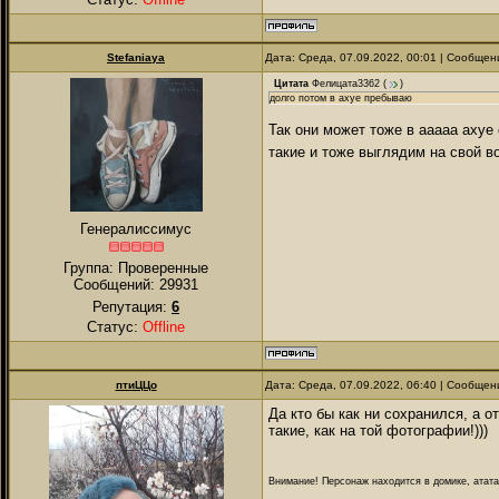
Stefaniaya
Дата: Среда, 07.09.2022, 00:01 | Сообще
Цитата
Фелицата3362
(
)
долго потом в ахуе пребываю
Так они может тоже в ааааа ахуе
такие и тоже выглядим на свой в
Генералиссимус
Группа: Проверенные
Сообщений:
29931
Репутация:
6
Статус:
Offline
птиЦЦо
Дата: Среда, 07.09.2022, 06:40 | Сообще
Да кто бы как ни сохранился, а 
такие, как на той фотографии!)))
Внимание! Персонаж находится в домике, атата