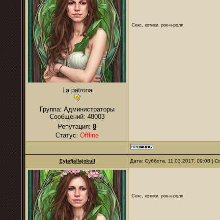
Секс, котики, рок-н-ролл
La patrona
Группа: Администраторы
Сообщений:
48003
Репутация:
8
Статус:
Offline
Eyjafjallajokull
Дата: Суббота, 11.03.2017, 09:08 |
Секс, котики, рок-н-ролл