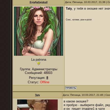
Eyjafjallajokull
Дата: Пятница, 10.03.2017, 21:38 |
Taty
, у тебя в окошке нет зн
Секс, котики, рок-н-ролл
La patrona
Группа: Администраторы
Сообщений:
48003
Репутация:
8
Статус:
Offline
Taty
Дата: Пятница, 10.03.2017, 21:46 | С
в каком окошке?
я пробую - выберите файл, ред
и он пишет imagine1 в чате