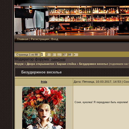
Главная
|
Регистрация
|
Вход
1
Страница
1
из
88
2
3
…
87
88
»
Модератор форума:
JudgeDredd
Форум
»
Двери открываются
»
Барная стойка
»
Безудержное веселье
(поднимаем нас
Безудержное веселье
frida
Дата: Пятница, 10.03.2017, 14:53 | С
Соня, куколка! Я передумал быть королем! Я