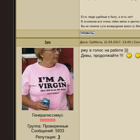
Есть люди удобные в быту, а есть нет!
В основном все очень гибко мягко и цветно
Вы не поняли сути возмущения моего (с-М
Taty
Дата: Суббота, 11.03.2017, 13:45 | С
ржу в голос на работе )))
Девы, продолжайте !!!
Генералиссимус
Группа: Проверенные
Сообщений:
5933
Репутация:
3