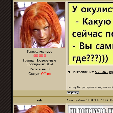
Генералиссимус
Группа: Проверенные
Сообщений:
3124
Репутация:
3
Прикрепления:
5682346.jpg
Статус:
Offline
Не хочу Вас расстраивать, но у меня всё
gabi
Дата: Суббота, 11.03.2017, 17:26 |