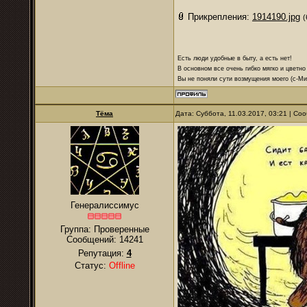
Прикрепления:
1914190.jpg
(
Есть люди удобные в быту, а есть нет!
В основном все очень гибко мягко и цветно
Вы не поняли сути возмущения моего (с-М
Тёма
Дата: Суббота, 11.03.2017, 03:21 | С
Генералиссимус
Группа: Проверенные
Сообщений:
14241
Репутация:
4
Статус:
Offline