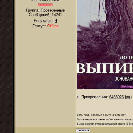
Группа: Проверенные
Сообщений:
14241
Репутация:
4
Статус:
Offline
Прикрепления:
6456026.jpg
(
Есть люди удобные в быту, а есть нет!
В основном все очень гибко мягко и цветно
Вы не поняли сути возмущения моего (с-М