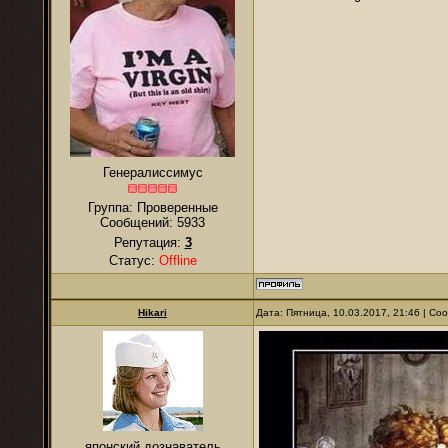
Генералиссимус
Группа: Проверенные
Сообщений:
5933
Репутация:
3
Статус:
Offline
Hikari
Дата: Пятница, 10.03.2017, 21:46 | С
японский дознаватель