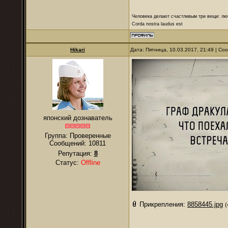
Человека делают счастливым три вещи: лю
Corda nostra laudus est
Hikari
Дата: Пятница, 10.03.2017, 21:49 | С
японский дознаватель
Группа: Проверенные
Сообщений:
10811
Репутация:
8
Статус:
Offline
Прикрепления:
8858445.jpg
(