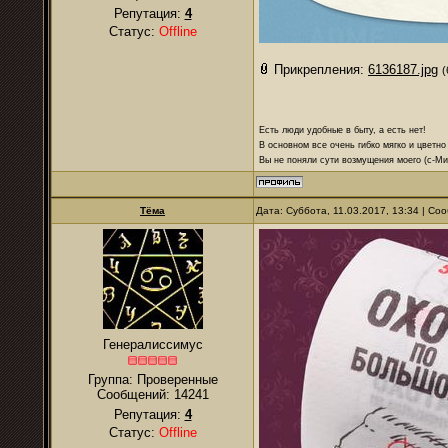
Репутация:
4
Статус:
Offline
Прикрепления:
6136187.jpg
(
Есть люди удобные в быту, а есть нет!
В основном все очень гибко мягко и цветно
Вы не поняли сути возмущения моего (с-М
Тёма
Дата: Суббота, 11.03.2017, 13:34 | С
Генералиссимус
Группа: Проверенные
Сообщений:
14241
Репутация:
4
Статус:
Offline