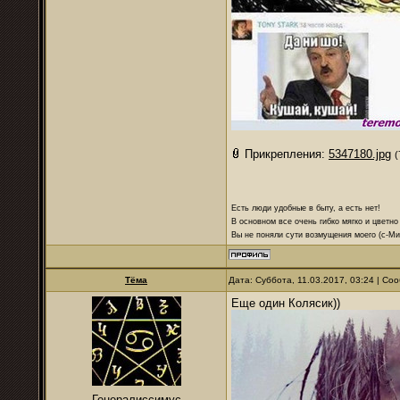
Прикрепления:
5347180.jpg
(
Есть люди удобные в быту, а есть нет!
В основном все очень гибко мягко и цветно
Вы не поняли сути возмущения моего (с-М
Тёма
Дата: Суббота, 11.03.2017, 03:24 | С
Еще один Колясик))
Генералиссимус