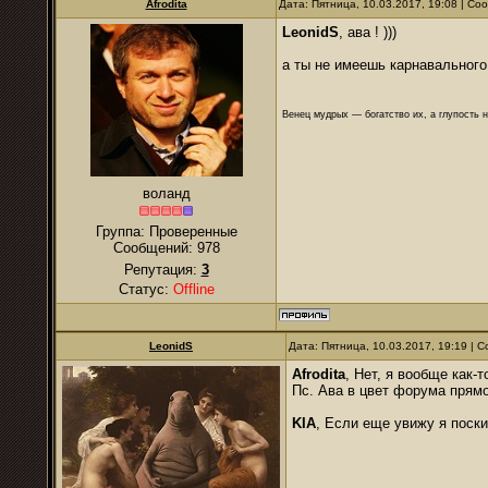
Afrodita
Дата: Пятница, 10.03.2017, 19:08 | С
LeonidS
, ава ! )))
а ты не имеешь карнавальног
Венец мудрых — богатство их, а глупость 
воланд
Группа: Проверенные
Сообщений:
978
Репутация:
3
Статус:
Offline
LeonidS
Дата: Пятница, 10.03.2017, 19:19 |
Afrodita
, Нет, я вообще как-
Пс. Ава в цвет форума прямо
KIA
, Если еще увижу я поск