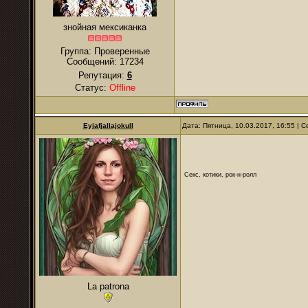
знойная мексиканка
Группа: Проверенные
Сообщений:
17234
Репутация:
6
Статус:
Offline
Eyjafjallajokull
Дата: Пятница, 10.03.2017, 16:55 |
Секс, котики, рок-н-ролл
La patrona