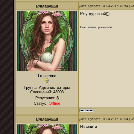
Eyjafjallajokull
Дата: Суббота, 11.03.2017, 08:54 |
Ржу дурниной)))
Секс, котики, рок-н-ролл
La patrona
Группа: Администраторы
Сообщений:
48003
Репутация:
8
Статус:
Offline
Eyjafjallajokull
Дата: Суббота, 11.03.2017, 09:03 |
Извинити