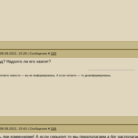
 08.08.2021, 15:29 | Сообщение #
335
ад? Надолго ли его хватит?
читаете новости — вы не информированы. А если читаете — то дезинформированы.
 08.08.2021, 15:43 | Сообщение #
336
ь при коммунизме! А если серьезнт,то мы предполагаем,а бог располагае