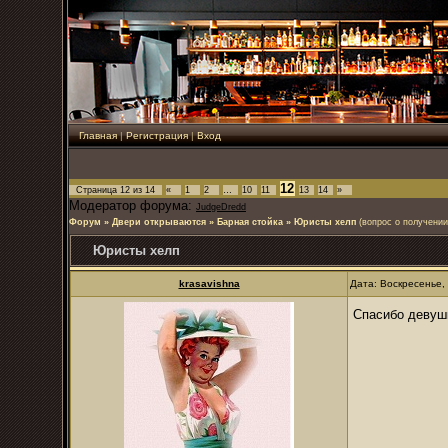
Главная
|
Регистрация
|
Вход
12
Страница
12
из
14
«
1
2
…
10
11
13
14
»
Модератор форума:
JudgeDredd
Форум
»
Двери открываются
»
Барная стойка
»
Юристы хелп
(вопрос о получени
Юристы хелп
krasavishna
Дата: Воскресенье,
Спасибо девуш