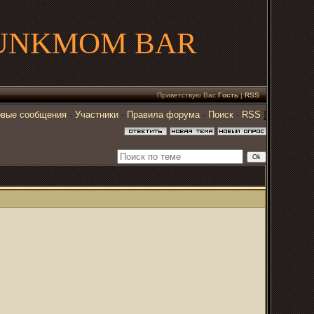
UNKMOM BAR
Приветствую Вас
Гость
|
RSS
вые сообщения
·
Участники
·
Правила форума
·
Поиск
·
RSS
]