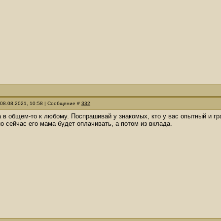
 08.08.2021, 10:58 | Сообщение #
332
а в общем-то к любому. Поспрашивай у знакомых, кто у вас опытный и г
но сейчас его мама будет оплачивать, а потом из вклада.