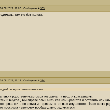
 08.08.2021, 11:08 | Сообщение #
333
сделать, там же без налога.
 08.08.2021, 11:13 | Сообщение #
334
ни детей, ни внуков, имеет полное право.
ельно к родственникам омра говорила , а не для красавишны.
тей и внуков , мы вправе сами жить как нам нравится и оставить или ни
е право жить по своим интересам, это наше имущество. Чаще всего ро
 его просрала - звоночек вообще давно задуматься.