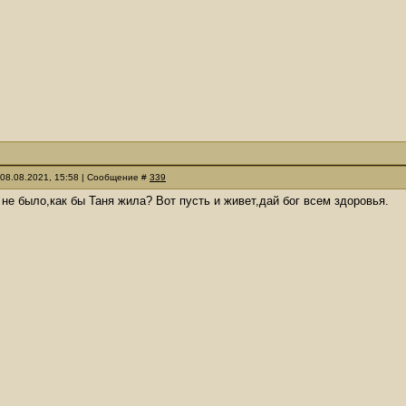
 08.08.2021, 15:58 | Сообщение #
339
 не было,как бы Таня жила? Вот пусть и живет,дай бог всем здоровья.