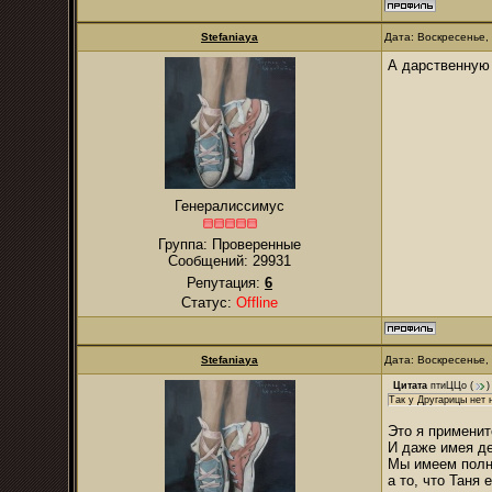
Stefaniaya
Дата: Воскресенье,
А дарственную 
Генералиссимус
Группа: Проверенные
Сообщений:
29931
Репутация:
6
Статус:
Offline
Stefaniaya
Дата: Воскресенье,
Цитата
птиЦЦо
(
)
Так у Другарицы нет 
Это я применит
И даже имея де
Мы имеем полно
а то, что Таня