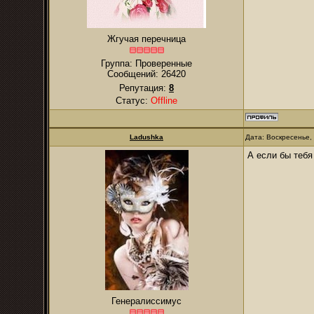
Жгучая перечница
Группа: Проверенные
Сообщений:
26420
Репутация:
8
Статус:
Offline
Ladushkа
Дата: Воскресенье,
А если бы тебя
Генералиссимус