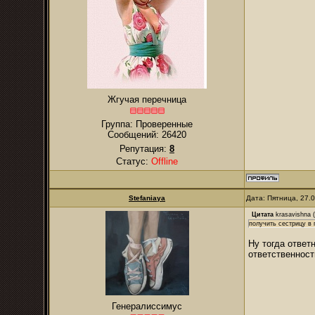
Жгучая перечница
Группа: Проверенные
Сообщений:
26420
Репутация:
8
Статус:
Offline
Stefaniaya
Дата: Пятница, 27.
Цитата
krasavishna
(
получить сестрицу в
Ну тогда ответ
ответственност
Генералиссимус