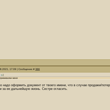
08.2021, 17:09 | Сообщение #
366
)
 приживалки меня
но надо оформить документ от твоего имени, что в случае продажи/поте
и за ее дальнейшую жизнь. Сестре огласить.