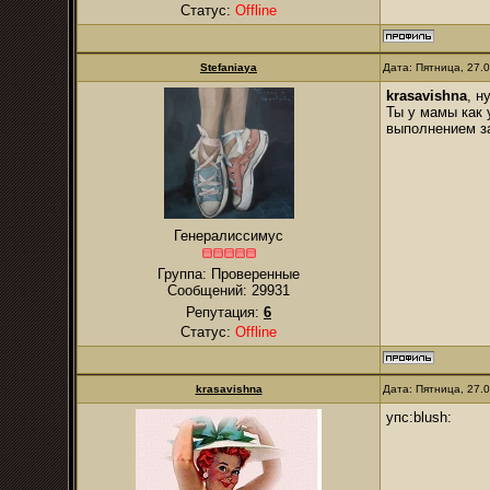
Статус:
Offline
Stefaniaya
Дата: Пятница, 27.
krasavishna
, н
Ты у мамы как 
выполнением за
Генералиссимус
Группа: Проверенные
Сообщений:
29931
Репутация:
6
Статус:
Offline
krasavishna
Дата: Пятница, 27.
упс:blush: