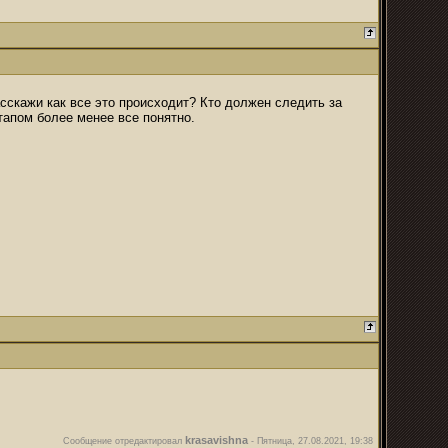
асскажи как все это происходит? Кто должен следить за
тапом более менее все понятно.
krasavishna
Сообщение отредактировал
-
Пятница, 27.08.2021, 19:38