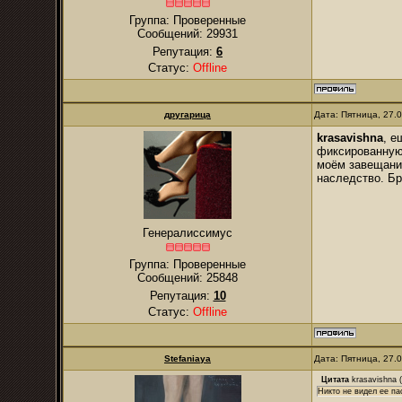
Группа: Проверенные
Сообщений:
29931
Репутация:
6
Статус:
Offline
другарица
Дата: Пятница, 27.
krasavishna
, е
фиксированную 
моём завещании
наследство. Бр
Генералиссимус
Группа: Проверенные
Сообщений:
25848
Репутация:
10
Статус:
Offline
Stefaniaya
Дата: Пятница, 27.
Цитата
krasavishna
(
Никто не видел ее па