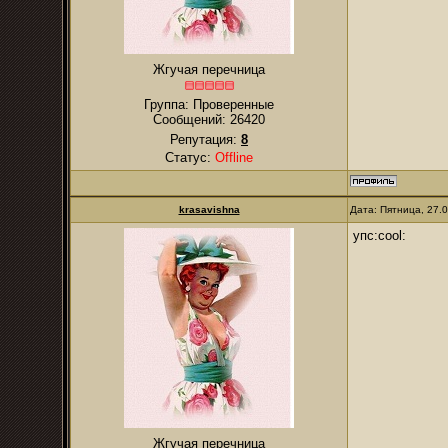
Жгучая перечница
Группа: Проверенные
Сообщений:
26420
Репутация:
8
Статус:
Offline
krasavishna
Дата: Пятница, 27.
упс:cool:
Жгучая перечница