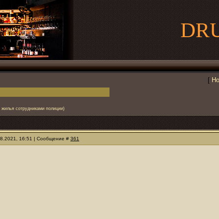
DR
[
Но
и жилья сотрудниками полиции)
08.2021, 16:51 | Сообщение #
361