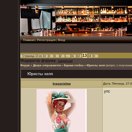
Главная
|
Регистрация
|
Вход
13
Страница
13
из
14
«
1
2
…
11
12
14
»
Модератор форума:
JudgeDredd
Форум
»
Двери открываются
»
Барная стойка
»
Юристы хелп
(вопрос о получени
Юристы хелп
krasavishna
Дата: Пятница, 27.
упс