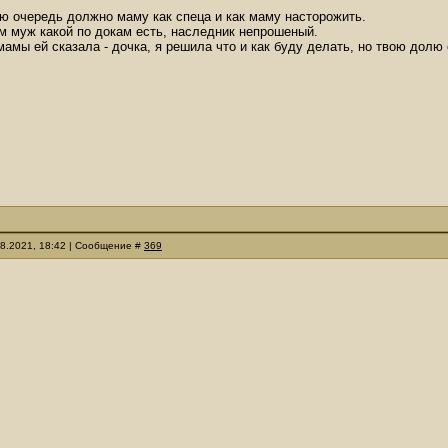
ую очередь должно маму как спеца и как маму насторожить.
м муж какой по докам есть, наследник непрошеный.
мамы ей сказала - дочка, я решила что и как буду делать, но твою дол
08.2021, 18:42 | Сообщение #
369