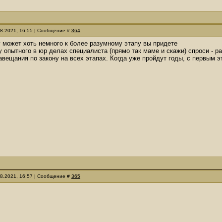
08.2021, 16:55 | Сообщение #
364
у может хоть немного к более разумному этапу вы придете
у опытного в юр делах специалиста (прямо так маме и скажи) спроси - р
вещания по закону на всех этапах. Когда уже пройдут годы, с первым э
08.2021, 16:57 | Сообщение #
365