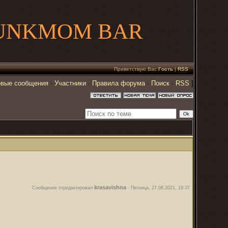
UNKMOM BAR
Приветствую Вас
Гость
|
RSS
вые сообщения
·
Участники
·
Правила форума
·
Поиск
·
RSS
]
krasavishna
Сообщение отредактировал
-
Пятница, 27.08.2021, 19:37