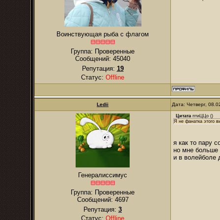
Воинствующая рыба с флагом
Группа: Проверенные
Сообщений:
45040
Репутация:
19
Статус:
Offline
Ledii
Дата: Четверг, 08.
Цитата
птиЦЦо
(
)
Я не фанатка этого в
я как то пару 
но мне больше 
и в волейболе 
Генералиссимус
Группа: Проверенные
Сообщений:
4697
Репутация:
3
Статус:
Offline