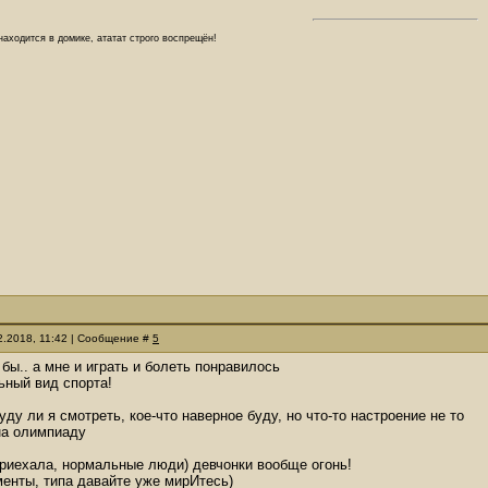
аходится в домике, ататат строго воспрещён!
02.2018, 11:42 | Сообщение #
5
 бы.. а мне и играть и болеть понравилось
ьный вид спорта!
уду ли я смотреть, кое-что наверное буду, но что-то настроение не то
на олимпиаду
приехала, нормальные люди) девчонки вообще огонь!
енты, типа давайте уже мирИтесь)