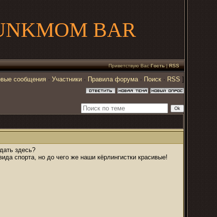
UNKMOM BAR
Приветствую Вас
Гость
|
RSS
вые сообщения
·
Участники
·
Правила форума
·
Поиск
·
RSS
]
дать здесь?
вида спорта, но до чего же наши кёрлингистки красивые!