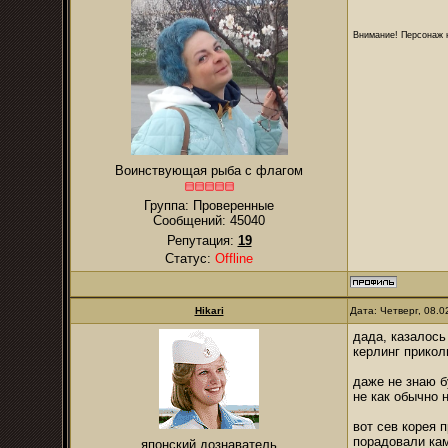
Внимание! Персонаж н
Воинствующая рыба с флагом
Группа: Проверенные
Сообщений:
45040
Репутация:
19
Статус:
Offline
Hikari
Дата: Четверг, 08.
дада, казалось
керлинг прикол
даже не знаю б
не как обычно 
вот сев корея 
порадовали кам
японский дознаватель