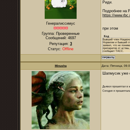
Риди.
Подробнее на 
https://www.rb
Генералиссимус
при этом
Группа: Проверенные
Код
Сообщений:
4697
Бывший член Национа
Норвегии и бывший г
Репутация:
3
заявил, что не поним
Статус:
Offline
препаратов от астмы,
сообщает ТАСС.
Minusha
Дата: Пятница, 09.
Шапмусик уже 
Дьявол прошептал в м
Сегодня я прошептала