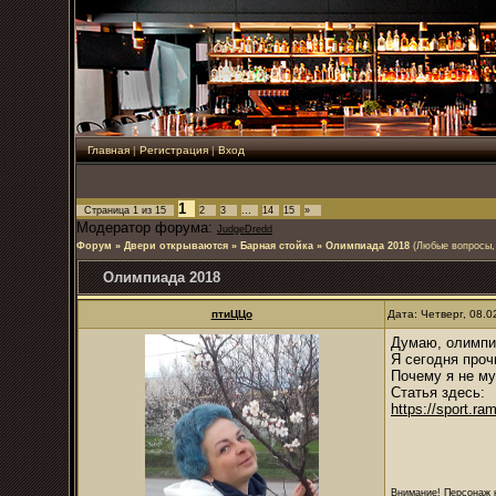
Главная
|
Регистрация
|
Вход
1
Страница
1
из
15
2
3
…
14
15
»
Модератор форума:
JudgeDredd
Форум
»
Двери открываются
»
Барная стойка
»
Олимпиада 2018
(Любые вопросы,
Олимпиада 2018
птиЦЦо
Дата: Четверг, 08.
Думаю, олимпи
Я сегодня проч
Почему я не му
Статья здесь:
https://sport.ram
Внимание! Персонаж н