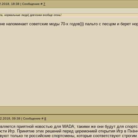
02.2018, 18:38 | Сообщение #
7
ла, нормальные люди) девчонки вообще огонь!
не напоминает советские моды 70-х годов))) пальто с песцом и берет нор
02.2018, 09:38 | Сообщение #
8
вляется приятной новостью для WADA; такими же они будут для спортсм
ости Игр. Принятие этих решений перед церемонией открытия Игр в Пхё
твуют только те российские спортсмены, которые соответствуют строги