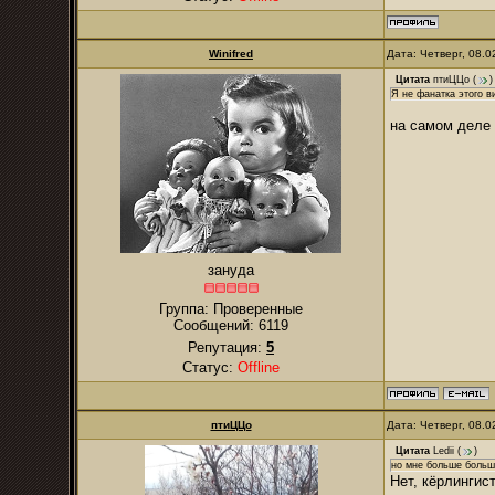
Winifred
Дата: Четверг, 08.
Цитата
птиЦЦо
(
)
Я не фанатка этого в
на самом деле 
зануда
Группа: Проверенные
Сообщений:
6119
Репутация:
5
Статус:
Offline
птиЦЦо
Дата: Четверг, 08.
Цитата
Ledii
(
)
но мне больше больш
Нет, кёрлингис