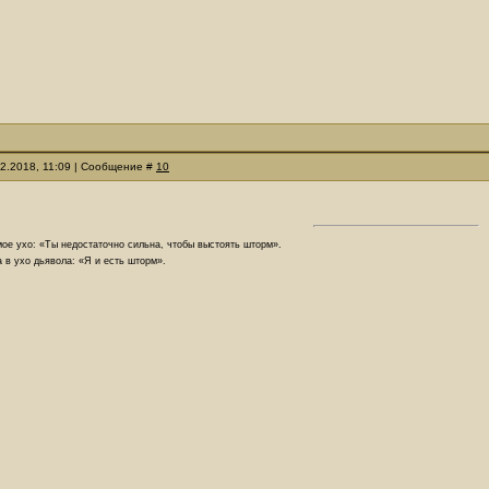
02.2018, 11:09 | Сообщение #
10
ое ухо: «Ты недостаточно сильна, чтобы выстоять шторм».
 в ухо дьявола: «Я и есть шторм».