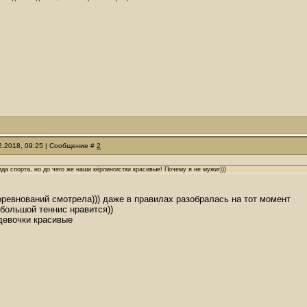
02.2018, 09:25 | Сообщение #
2
ида спорта, но до чего же наши кёрлингистки красивые! Почему я не мужиг)))
соревнований смотрела))) даже в правилах разобралась на тот момент
большой теннис нравится))
девочки красивые