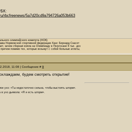
РБК:
c.ru/rbcfreenews/5a7d20cd9a794726a053b663
льного олимпийского комитета (НОК)
лава Норвежской спортивной федерации Ханс Бернард Скасет
ает, зачем сборная взяла на Олимпиаду в Пхенчхане 6 тыс. доз
 причем помимо тех, которые возьмут с собой больные атлеты,
02.2018, 11:08 | Сообщение #
9
охлаждаем, будем смотреть открытие!
ое ухо: «Ты недостаточно сильна, чтобы выстоять шторм».
 в ухо дьявола: «Я и есть шторм».