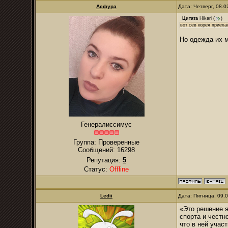
Асфура
Дата: Четверг, 08.
Цитата
Hikari
(
)
вот сев корея приеха
Но одежда их м
Генералиссимус
Группа: Проверенные
Сообщений:
16298
Репутация:
5
Статус:
Offline
Ledii
Дата: Пятница, 09.
«Это решение я
спорта и честн
что в ней учас