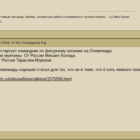
стливым три вещи: любовь, интересная работа и возможность путешествовать… (с) Иван Бунин
st
02.2018, 17:54 | Сообщение #
6
 стартует командник по фигурному катанию на Олимпиаде.
кве мужчины. От России Михаил Коляда.
т России Тарасова-Морозов.
импиады хорошая статья для тех, кто не в теме, что б хоть немного пон
ts.ru/tribuna/blogs/allresp/1575559.html