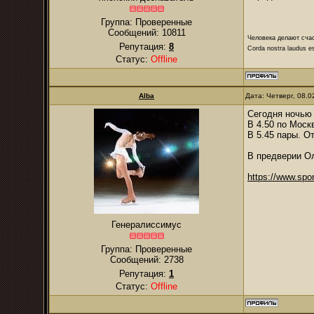
Группа: Проверенные
Сообщений:
10811
Человека делают сча
Репутация:
8
Corda nostra laudus e
Статус:
Offline
Alba
Дата: Четверг, 08.
Сегодня ночью
В 4.50 по Мос
В 5.45 пары. О
В предверии Ол
https://www.spor
Генералиссимус
Группа: Проверенные
Сообщений:
2738
Репутация:
1
Статус:
Offline