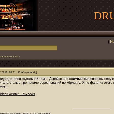
DR
[
Но
 касающиеся игр.)
02.2018, 09:11 | Сообщение #
1
ада достойна отдельной темы. Давайте все олимпийские вопросы обсуж
итала статью про начало соревнований по кёрлингу. Я не фанатка этого 
жиг)))
bler.ru/winter....nt=news
аходится в домике, ататат строго воспрещён!