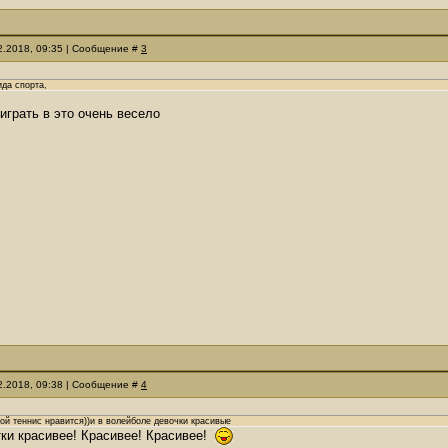
02.2018, 09:35 | Сообщение #
3
ида спорта,
играть в это очень весело
02.2018, 09:38 | Сообщение #
4
ой теннис нравится))и в волейболе девочки красивые
тки красивее! Красивее! Красивее!