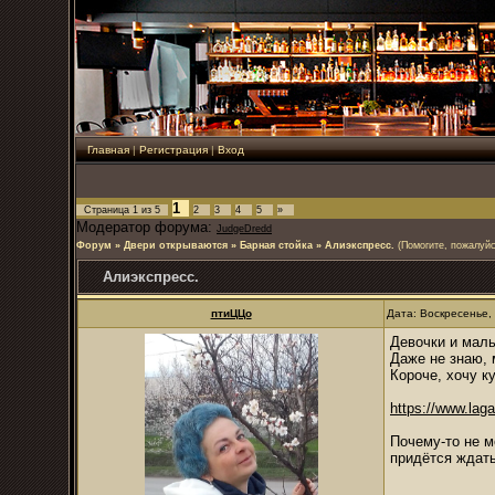
Главная
|
Регистрация
|
Вход
1
Страница
1
из
5
2
3
4
5
»
Модератор форума:
JudgeDredd
Форум
»
Двери открываются
»
Барная стойка
»
Алиэкспресс.
(Помогите, пожалуйс
Алиэкспресс.
птиЦЦо
Дата: Воскресенье,
Девочки и маль
Даже не знаю, 
Короче, хочу к
https://www.laga
Почему-то не м
придётся ждать