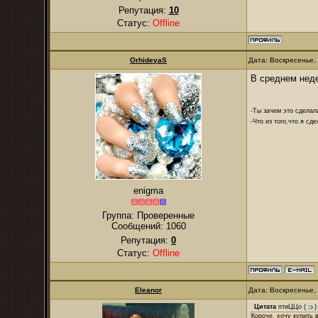
Репутация:
10
Статус:
Offline
OrhideyaS
Дата: Воскресенье,
В среднем неде
-Ты зачем это сделал
-Что из того,что я сд
enigma
Группа: Проверенные
Сообщений:
1060
Репутация:
0
Статус:
Offline
Eleanor
Дата: Воскресенье,
Цитата
птиЦЦо
(
)
Короче, хочу купить 