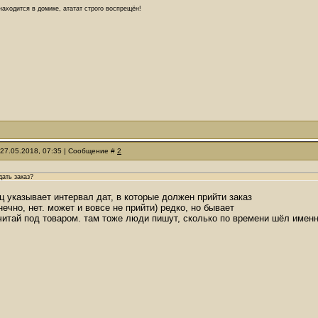
аходится в домике, ататат строго воспрещён!
 27.05.2018, 07:35 | Сообщение #
2
дать заказ?
ц указывает интервал дат, в которые должен прийти заказ
нечно, нет. может и вовсе не прийти) редко, но бывает
итай под товаром. там тоже люди пишут, сколько по времени шёл именно