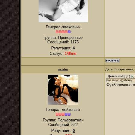
Генерал-полковник
Группа: Проверенные
Сообщений:
1175
Репутация:
4
Статус:
Offline
natafar
Дата: Воскресенье,
Цитата
птиЦЦо
(
)
вот такую футболку:
Футболочка ого
Генерал-лейтенант
Группа: Пользователи
Сообщений:
522
Репутация:
0