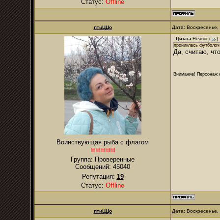
Статус:
Offline
птиЦЦо
Дата: Воскресенье,
Цитата
Eleanor
(
)
прониклась футболоч
Да, считаю, чт
Внимание! Персонаж н
Воинствующая рыба с флагом
Группа: Проверенные
Сообщений:
45040
Репутация:
19
Статус:
Offline
птиЦЦо
Дата: Воскресенье,