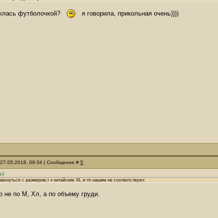
иклась футболочкой?
я говорила, прикольная очень))))
 27.05.2018, 09:34 | Сообщение #
5
)
ахнуться с размером,т к китайские XL и тп нашим не соответствуют.
 не по М, Хл, а по объему груди.