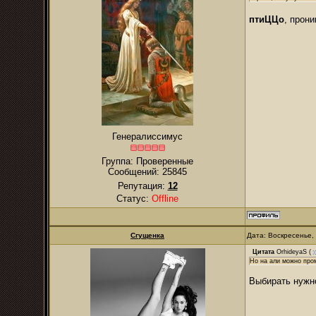
птиЦЦо
, прон
Генералиссимус
Группа: Проверенные
Сообщений:
25845
Репутация:
12
Статус:
Offline
Сгущенка
Дата: Воскресенье,
Цитата
OrhideyaS
(
Но на али можно пром
Выбирать нужно