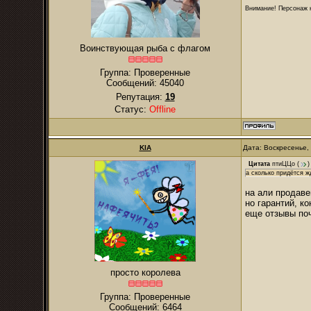
Внимание! Персонаж н
Воинствующая рыба с флагом
Группа: Проверенные
Сообщений:
45040
Репутация:
19
Статус:
Offline
KIA
Дата: Воскресенье,
Цитата
птиЦЦо
(
)
а сколько придётся ж
на али продаве
но гарантий, ко
еще отзывы поч
просто королева
Группа: Проверенные
Сообщений:
6464