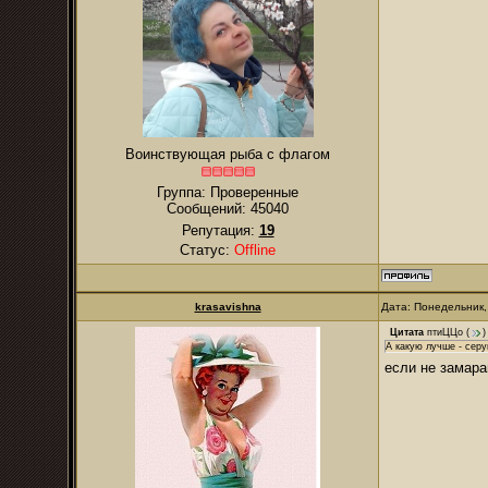
Воинствующая рыба с флагом
Группа: Проверенные
Сообщений:
45040
Репутация:
19
Статус:
Offline
krasavishna
Дата: Понедельник,
Цитата
птиЦЦо
(
)
А какую лучше - сер
если не замара