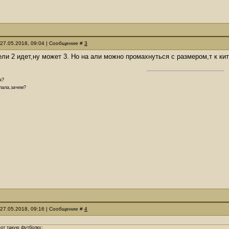
 27.05.2018, 09:04 | Сообщение #
3
ли 2 идет,ну может 3. Но на али можно промахнуться с размером,т к кит
а?
елала,зачем?
 27.05.2018, 09:16 | Сообщение #
4
вот такую футболку: