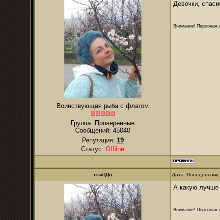
Девочки, спаси
Внимание! Персонаж н
Воинствующая рыба с флагом
Группа: Проверенные
Сообщений:
45040
Репутация:
19
Статус:
Offline
птиЦЦо
Дата: Понедельник,
А какую лучше
Внимание! Персонаж н