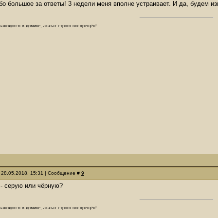
бо большое за ответы! 3 недели меня вполне устраивает. И да, будем из
аходится в домике, ататат строго воспрещён!
 28.05.2018, 15:31 | Сообщение #
9
 - серую или чёрную?
аходится в домике, ататат строго воспрещён!