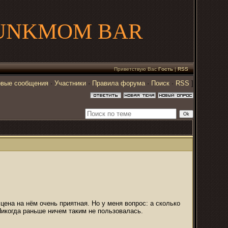
UNKMOM BAR
Приветствую Вас
Гость
|
RSS
вые сообщения
·
Участники
·
Правила форума
·
Поиск
·
RSS
]
цена на нём очень приятная. Но у меня вопрос: а сколько
Никогда раньше ничем таким не пользовалась.