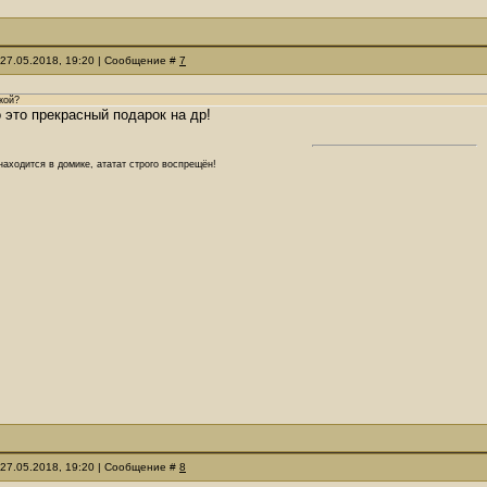
 27.05.2018, 19:20 | Сообщение #
7
кой?
о это прекрасный подарок на др!
аходится в домике, ататат строго воспрещён!
 27.05.2018, 19:20 | Сообщение #
8