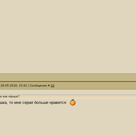
 28.05.2018, 15:42 | Сообщение #
10
ую или чёрную?
шка, то мне серая больше нравится