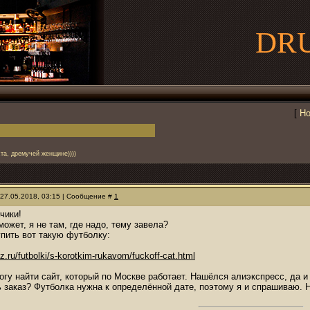
DR
[
Но
та, дремучей женщине))))
 27.05.2018, 03:15 | Сообщение #
1
чики!
может, я не там, где надо, тему завела?
упить вот такую футболку:
z.ru/futbolki/s-korotkim-rukavom/fuckoff-cat.html
огу найти сайт, который по Москве работает. Нашёлся алиэкспресс, да и 
 заказ? Футболка нужна к определённой дате, поэтому я и спрашиваю. 