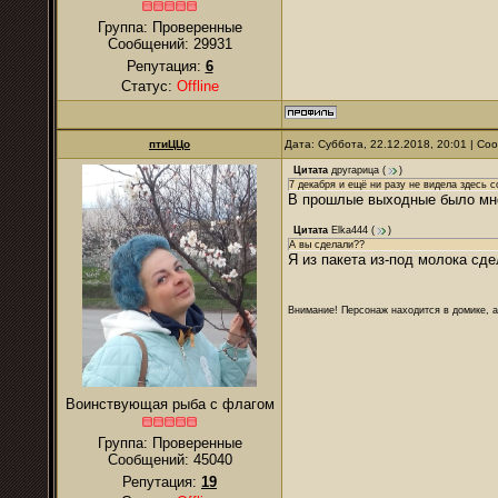
Группа: Проверенные
Сообщений:
29931
Репутация:
6
Статус:
Offline
птиЦЦо
Дата: Суббота, 22.12.2018, 20:01 | С
Цитата
другарица
(
)
7 декабря и ещё ни разу не видела здесь с
В прошлые выходные было мно
Цитата
Elka444
(
)
А вы сделали??
Я из пакета из-под молока сде
Внимание! Персонаж находится в домике, а
Воинствующая рыба с флагом
Группа: Проверенные
Сообщений:
45040
Репутация:
19