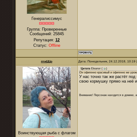
Генералиссимус
Группа: Проверенные
Сообщений:
25845
Репутация:
12
Статус:
Offline
птиЦЦо
Дата: Понедельник, 24.12.2018, 10:19
Цитата
Eleanor
(
)
Он офигенно красивый и офигенно же урожа
У нас точно так же растёт под
свою кормушку прямо на неё и
Внимание! Персонаж находится в домике, а
Воинствующая рыба с флагом