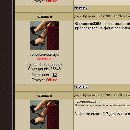
Статус:
Offline
другарица
Дата: Суббота, 22.12.2018, 20:36 | С
Фелицата3362
, очень сильный
проявляется на фоне полнолу
Генералиссимус
Группа: Проверенные
Сообщений:
25848
Репутация:
10
Статус:
Offline
другарица
Дата: Суббота, 22.12.2018, 20:38 | С
Цитата
птиЦЦо
(
)
В прошлые выходные было много-много сол
У нас не было. С 7 декабря я 