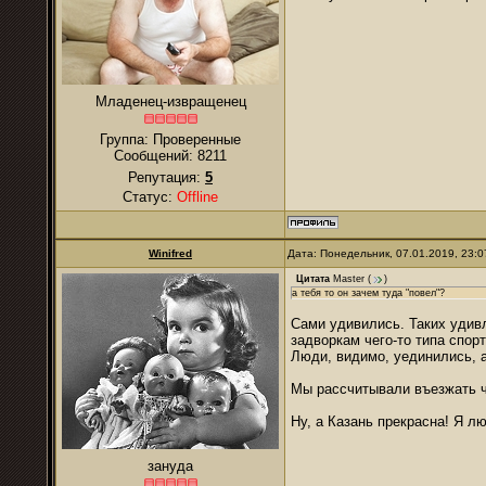
Младенец-извращенец
Группа: Проверенные
Сообщений:
8211
Репутация:
5
Статус:
Offline
Winifred
Дата: Понедельник, 07.01.2019, 23:
Цитата
Master
(
)
а тебя то он зачем туда "повел"?
Сами удивились. Таких удивл
задворкам чего-то типа спор
Люди, видимо, уединились, а
Мы рассчитывали въезжать ч
Ну, а Казань прекрасна! Я лю
зануда