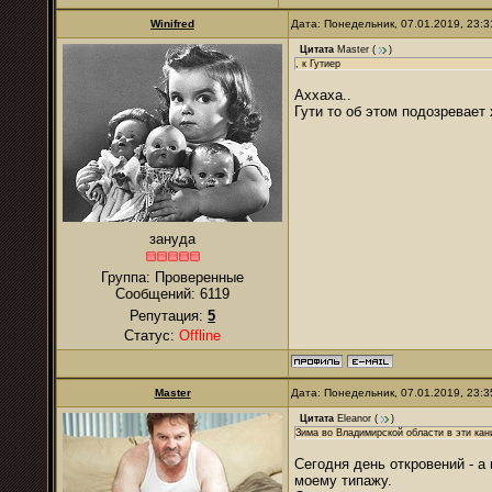
Winifred
Дата: Понедельник, 07.01.2019, 23:
Цитата
Master
(
)
, к Гутиер
Аххаха..
Гути то об этом подозревает х
зануда
Группа: Проверенные
Сообщений:
6119
Репутация:
5
Статус:
Offline
Master
Дата: Понедельник, 07.01.2019, 23:
Цитата
Eleanor
(
)
Зима во Владимирской области в эти кан
Сегодня день откровений - а
моему типажу.