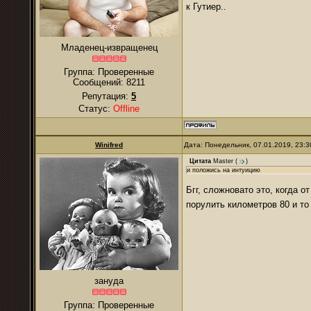
к Гутиер..
Младенец-извращенец
Группа: Проверенные
Сообщений:
8211
Репутация:
5
Статус:
Offline
Winifred
Дата: Понедельник, 07.01.2019, 23:
Цитата
Master
(
)
и положись на интуицию
Бгг, сложновато это, когда о
порулить километров 80 и т
зануда
Группа: Проверенные