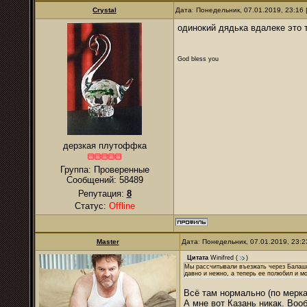
Crystal
Дата: Понедельник, 07.01.2019, 23:16
одинокий дядька вдалеке это т
God bless you
дерзкая плутоффка
Группа: Проверенные
Сообщений:
58489
Репутация:
8
Статус:
Offline
Master
Дата: Понедельник, 07.01.2019, 23:
Цитата
Winifred
(
)
Мы рассчитывали въезжать через Балаших
давно и нежно, а теперь ее полюбил и мо
Всё там нормально (по мерка
А мне вот Казань никак. Воо