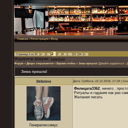
Главная
|
Регистрация
|
Вход
2
Страница
2
из
34
«
1
3
4
…
33
34
»
Модератор форума:
JudgeDredd
Форум
»
Двери открываются
»
Барная стойка
»
Зима пришла!
(Давайте радоваться ;-)
Зима пришла!
Stefaniaya
Дата: Суббота, 22.12.2018, 17:18 | С
Фелицата3362
, ничего , прос
Ритуалы и гадания как раз са
Желания писать
Генералиссимус