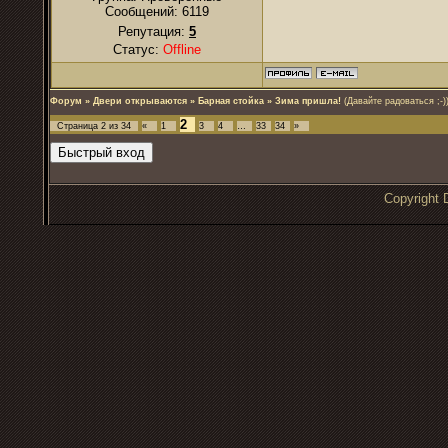
Сообщений:
6119
Репутация:
5
Статус:
Offline
Форум
»
Двери открываются
»
Барная стойка
»
Зима пришла!
(Давайте радоваться ;-)
2
Страница
2
из
34
«
1
3
4
…
33
34
»
Copyrigh