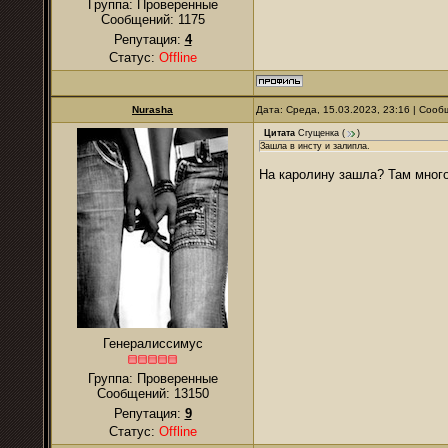
Группа: Проверенные
Сообщений:
1175
Репутация:
4
Статус:
Offline
Nurаsha
Дата: Среда, 15.03.2023, 23:16 | Соо
Цитата
Сгущенка
(
)
Зашла в инсту и залипла.
На каролину зашла? Там много
Генералиссимус
Группа: Проверенные
Сообщений:
13150
Репутация:
9
Статус:
Offline