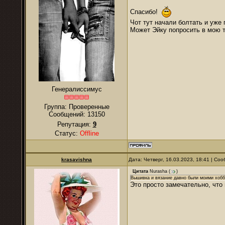
Спасибо!
Чот тут начали болтать и уже 
Может Эйку попросить в мою т
Генералиссимус
Группа: Проверенные
Сообщений:
13150
Репутация:
9
Статус:
Offline
krasavishna
Дата: Четверг, 16.03.2023, 18:41 | С
Цитата
Nurаsha
(
)
Вышивка и вязание давно были моими хобби
Это просто замечательно, что