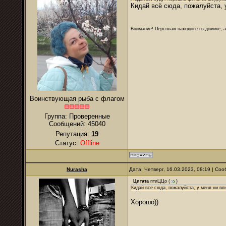
Кидай всё сюда, пожалуйста, у
Внимание! Персонаж находится в домике, а
Воинствующая рыба с флагом
Группа: Проверенные
Сообщений:
45040
Репутация:
19
Статус:
Offline
Nurаsha
Дата: Четверг, 16.03.2023, 08:19 | С
Цитата
птиЦЦо
(
)
Кидай всё сюда, пожалуйста, у меня ни впн
Хорошо))