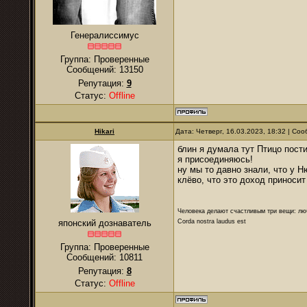
Генералиссимус
Группа: Проверенные
Сообщений:
13150
Репутация:
9
Статус:
Offline
Hikari
Дата: Четверг, 16.03.2023, 18:32 | С
блин я думала тут Птицо пости
я присоединяюсь!
ну мы то давно знали, что у Н
клёво, что это доход приносит
Человека делают счастливым три вещи: лю
Corda nostra laudus est
японский дознаватель
Группа: Проверенные
Сообщений:
10811
Репутация:
8
Статус:
Offline