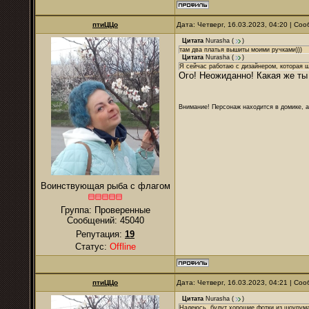
птиЦЦо
Дата: Четверг, 16.03.2023, 04:20 | С
Цитата
Nurаsha
(
)
там два платья вышиты моими ручками)))
Цитата
Nurаsha
(
)
Я сейчас работаю с дизайнером, которая шь
Ого! Неожиданно! Какая же ты
Внимание! Персонаж находится в домике, а
Воинствующая рыба с флагом
Группа: Проверенные
Сообщений:
45040
Репутация:
19
Статус:
Offline
птиЦЦо
Дата: Четверг, 16.03.2023, 04:21 | С
Цитата
Nurаsha
(
)
Надеюсь, будут хорошие фотки из шоурум