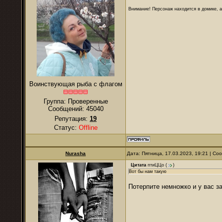
Внимание! Персонаж находится в домике, а
Воинствующая рыба с флагом
Группа: Проверенные
Сообщений:
45040
Репутация:
19
Статус:
Offline
Nurаsha
Дата: Пятница, 17.03.2023, 19:21 | С
Цитата
птиЦЦо
(
)
Вот бы нам такую
Потерпите немножко и у вас з