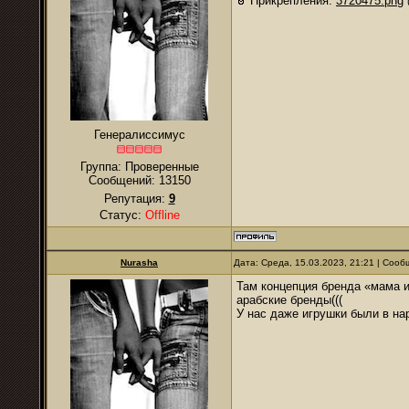
Прикрепления:
3720475.png
Генералиссимус
Группа: Проверенные
Сообщений:
13150
Репутация:
9
Статус:
Offline
Nurаsha
Дата: Среда, 15.03.2023, 21:21 | Соо
Там концепция бренда «мама и
арабские бренды(((
У нас даже игрушки были в на