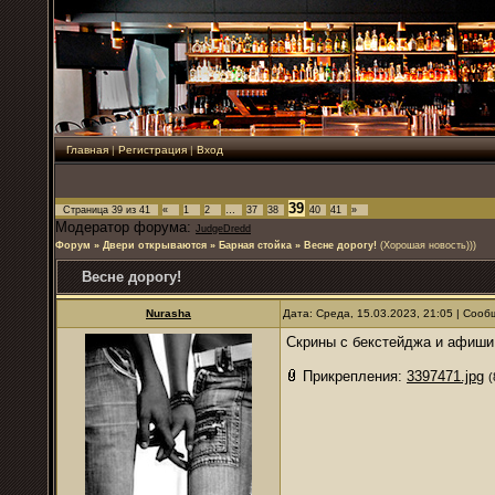
Главная
|
Регистрация
|
Вход
39
Страница
39
из
41
«
1
2
…
37
38
40
41
»
Модератор форума:
JudgeDredd
Форум
»
Двери открываются
»
Барная стойка
»
Весне дорогу!
(Хорошая новость)))
Весне дорогу!
Nurаsha
Дата: Среда, 15.03.2023, 21:05 | Соо
Скрины с бекстейджа и афиши
Прикрепления:
3397471.jpg
(