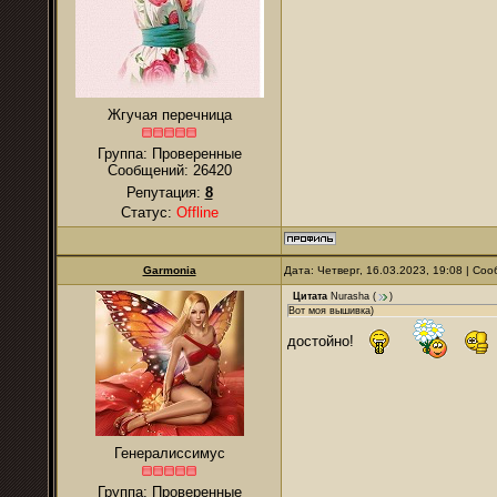
Жгучая перечница
Группа: Проверенные
Сообщений:
26420
Репутация:
8
Статус:
Offline
Garmonia
Дата: Четверг, 16.03.2023, 19:08 | С
Цитата
Nurаsha
(
)
Вот моя вышивка)
достойно!
Генералиссимус
Группа: Проверенные