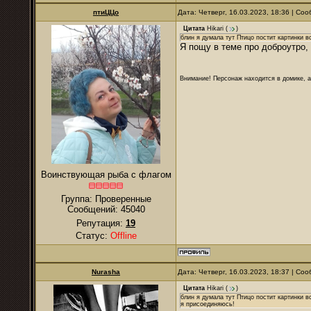
птиЦЦо
Дата: Четверг, 16.03.2023, 18:36 | С
Цитата
Hikari
(
)
блин я думала тут Птицо постит картинки 
Я пощу в теме про доброутро, 
Внимание! Персонаж находится в домике, а
Воинствующая рыба с флагом
Группа: Проверенные
Сообщений:
45040
Репутация:
19
Статус:
Offline
Nurаsha
Дата: Четверг, 16.03.2023, 18:37 | С
Цитата
Hikari
(
)
блин я думала тут Птицо постит картинки в
я присоединяюсь!