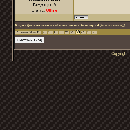
Репутация:
9
Статус:
Offline
Форум
»
Двери открываются
»
Барная стойка
»
Весне дорогу!
(Хорошая новость)))
39
Страница
39
из
41
«
1
2
…
37
38
40
41
»
Copyrigh