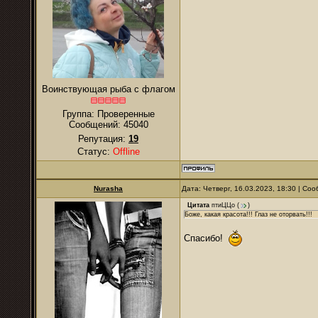
Воинствующая рыба с флагом
Группа: Проверенные
Сообщений:
45040
Репутация:
19
Статус:
Offline
Nurаsha
Дата: Четверг, 16.03.2023, 18:30 | С
Цитата
птиЦЦо
(
)
Боже, какая красота!!! Глаз не оторвать!!!
Спасибо!