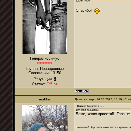
удачи тебе!
Спасибо!
Генералиссимус
Группа: Проверенные
Сообщений:
13150
Репутация:
9
Статус:
Offline
птиЦЦо
Дата: Четверг, 16.03.2023, 18:19 | С
Цитата
Nurаsha
(
)
Вот моя вышивка)
Боже, какая красота!!! Глаз не 
Внимание! Персонаж находится в домике, а