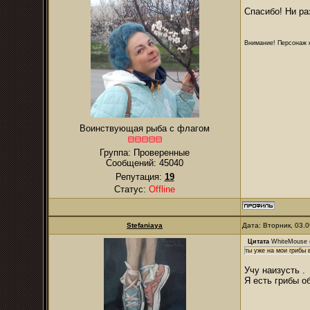
Спасибо! Ни ра
Внимание! Персонаж н
Воинствующая рыба с флагом
Группа: Проверенные
Сообщений:
45040
Репутация:
19
Статус:
Offline
Stefaniaya
Дата: Вторник, 03.
Цитата
WhiteMouse
ты уже на мои грибы 
Учу наизусть .
Я есть грибы 