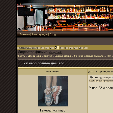
Главная
|
Регистрация
|
Вход
3
Страница
3
из
38
«
1
2
4
5
…
37
38
»
Модератор форума:
JudgeDredd
Форум
»
Двери открываются
»
Барная стойка
»
Уж небо осенью дышало...
(Вот 
Уж небо осенью дышало...
Stefaniaya
Дата: Вторник, 03.
Цитата
другарица
(
каким будет предстоя
У нас 22 и сол
Генералиссимус