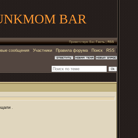
UNKMOM BAR
Приветствую Вас
Гость
|
RSS
вые сообщения
·
Участники
·
Правила форума
·
Поиск
·
RSS
]
ещали .