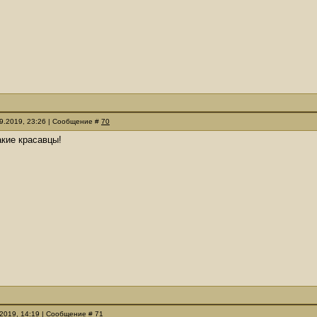
09.2019, 23:26 | Сообщение #
70
акие красавцы!
.2019, 14:19 | Сообщение #
71