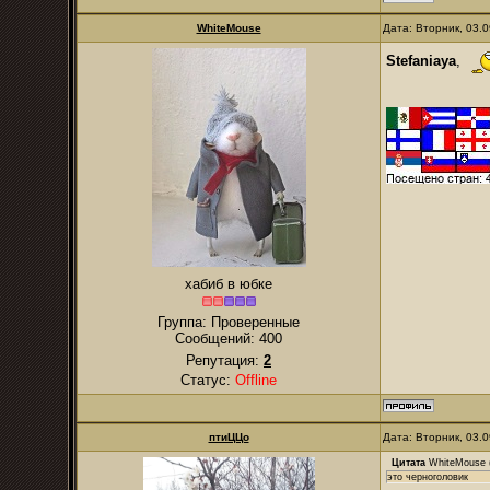
WhiteMouse
Дата: Вторник, 03.
Stefaniaya
,
хабиб в юбке
Группа: Проверенные
Сообщений:
400
Репутация:
2
Статус:
Offline
птиЦЦо
Дата: Вторник, 03.
Цитата
WhiteMouse
это черноголовик