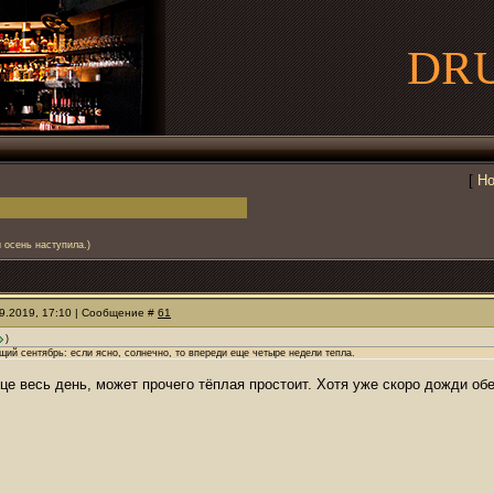
DR
[
Но
и осень наступила.)
09.2019, 17:10 | Сообщение #
61
)
щий сентябрь: если ясно, солнечно, то впереди еще четыре недели тепла.
нце весь день, может прочего тёплая простоит. Хотя уже скоро дожди об