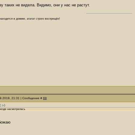
зу таких не видела. Видимо, они у нас не растут.
аходится в домике, ататат строго воспрещён!
09.2019, 21:31 | Сообщение #
69
(
)
везде насмотрелась
обожаю