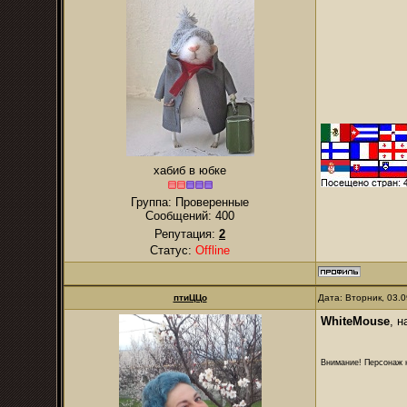
хабиб в юбке
Группа: Проверенные
Сообщений:
400
Репутация:
2
Статус:
Offline
птиЦЦо
Дата: Вторник, 03.
WhiteMouse
, 
Внимание! Персонаж н