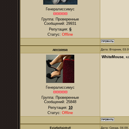
Генералиссимус
Группа: Проверенные
Сообщений:
29931
Репутация:
6
Статус:
Offline
другарица
Дата: Вторник, 03.
WhiteMouse
, к
Генералиссимус
Группа: Проверенные
Сообщений:
25848
Репутация:
10
Статус:
Offline
Eyjafjallajokull
Дата: Среда, 04.09