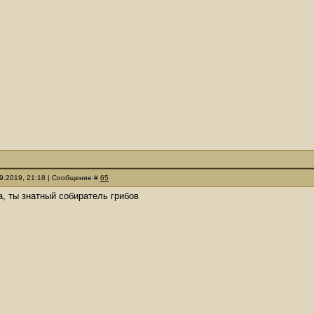
09.2019, 21:18 | Сообщение #
65
да, ты знатный собиратель грибов