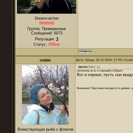
Dreamcatcher
Группа: Проверенные
Сообщений:
6073
Репутация:
3
Статус:
Offline
птиЦЦо
Дата: Среда, 16.12.2020, 17:55 | Соо
Цитата
Сон
(
)
госпиталь есть и хороший в Ебурге
Вот и хорошо, пусть сын вызд
Внимание! Персонаж находится в домике, а
Воинствующая рыба с флагом