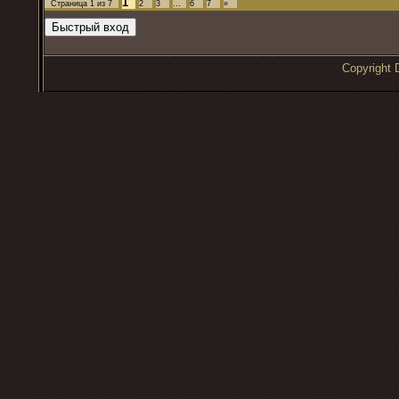
1
Страница
1
из
7
2
3
…
6
7
»
Copyrigh