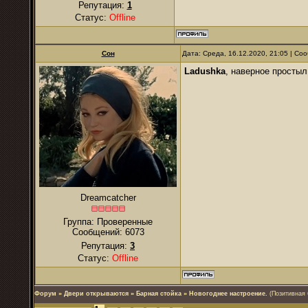
Репутация:
1
Статус:
Offline
Сон
Дата: Среда, 16.12.2020, 21:05 | С
Ladushka
, наверное простыл
Dreamcatcher
Группа: Проверенные
Сообщений:
6073
Репутация:
3
Статус:
Offline
Форум
»
Двери открываются
»
Барная стойка
»
Новогоднее настроение.
(Позитивная 