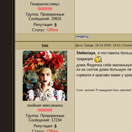
Генералиссимус
Группа: Проверенные
Сообщений:
29931
Репутация:
6
Статус:
Offline
frida
Дата: Среда, 16.12.2020, 15:01 | Соо
Stefaniaya
, я поставила больш
традиция
дома Федичка себе маленькую
из-за скотов дома большую не
сорвали и красиво маме у кр
Соня, куколка! Я передумал быть королем! Я
знойная мексиканка
Группа: Проверенные
Сообщений:
17234
Репутация:
6
Статус:
Offline