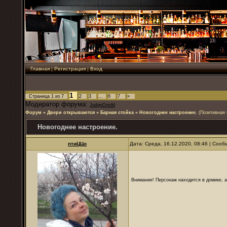
Главная
|
Регистрация
|
Вход
1
Страница
1
из
7
2
3
…
6
7
»
Модератор форума:
JudgeDredd
Форум
»
Двери открываются
»
Барная стойка
»
Новогоднее настроение.
(Позитивная 
Новогоднее настроение.
птиЦЦо
Дата: Среда, 16.12.2020, 08:46 | Соо
Внимание! Персонаж находится в домике, а