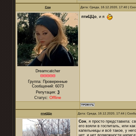
Сон
Дата: Среда, 16.12.2020, 17:40 | С
птиЦЦо
, и я
Dreamcatcher
Группа: Проверенные
Сообщений:
6073
Репутация:
3
Статус:
Offline
птиЦЦо
Дата: Среда, 16.12.2020, 17:44 | Соо
Сон
, я просто представила: с
его взяли в госпиталь, или ка
капельницы и всё такое, у нег
нет, и нет возможности написат