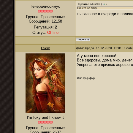
Цитата
Ladushka
(
)
Генералиссимус
Ничего не вижу.
ты главное в очереди в полик
Группа: Проверенные
Сообщений:
12158
Репутация:
2
Статус:
Offline
Foxxy
Дата: Среда, 16.12.2020, 12:01 | Соо
А у меня все хорошо!
Все здоровы. дома мир, денег
Уверена, это признак хорошег
Фыр-фыр-фыр
I'm foxy and I know it
Группа: Проверенные
Сообщений:
2637