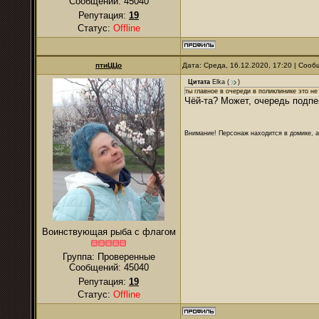
Сообщений:
45040
Репутация:
19
Статус:
Offline
птиЦЦо
Дата: Среда, 16.12.2020, 17:20 | Соо
Цитата
Elka
(
)
ты главное в очереди в поликлинике это н
Чёй-та? Может, очередь подпев
Внимание! Персонаж находится в домике, а
Воинствующая рыба с флагом
Группа: Проверенные
Сообщений:
45040
Репутация:
19
Статус:
Offline