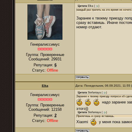
Цитата
Elka
(
)
каждый раз тратить на это время не хочетс
Заранее к твоему приезду поп
сразу вставишь. Иначе постоя
номер отдают.
Генералиссимус
Группа: Проверенные
Сообщений:
29931
Репутация:
6
Статус:
Offline
Elka
Дата: Понедельник, 06.09.2021, 11:55
Цитата
Stefaniaya
(
)
Генералиссимус
Заранее к твоему приезду попроси хб сдел
надо заранее зав
Группа: Проверенные
этого))
Сообщений:
12158
Цитата
Stefaniaya
(
)
Репутация:
2
Прилетишь и сразу вставишь.
Статус:
Offline
Xiaomi
у меня пока замкн