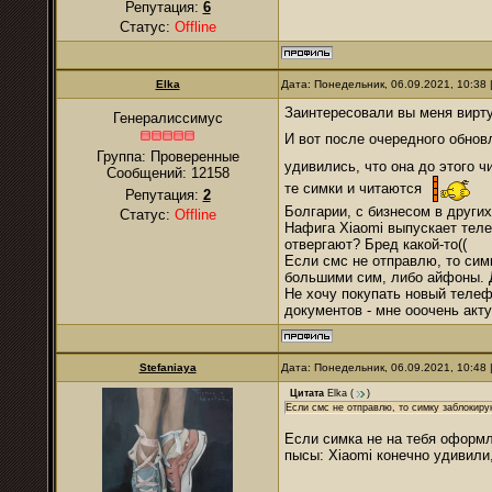
Репутация:
6
Статус:
Offline
Elka
Дата: Понедельник, 06.09.2021, 10:38
Заинтересовали вы меня вирту
Генералиссимус
И вот после очередного обнов
Группа: Проверенные
удивились, что она до этого 
Сообщений:
12158
те симки и читаются
Репутация:
2
Болгарии, с бизнесом в други
Статус:
Offline
Нафига Xiaomi выпускает теле
отвергают? Бред какой-то((
Если смс не отправлю, то сим
большими сим, либо айфоны. Д
Не хочу покупать новый телеф
документов - мне ооочень акт
Stefaniaya
Дата: Понедельник, 06.09.2021, 10:48
Цитата
Elka
(
)
Если смс не отправлю, то симку заблокиру
Если симка не на тебя оформл
пысы: Xiaomi конечно удивили