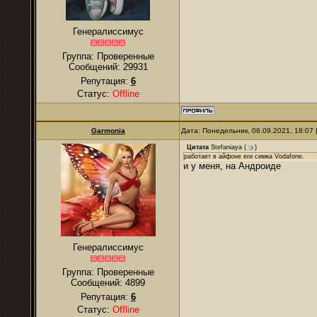
Генералиссимус
Группа: Проверенные
Сообщений:
29931
Репутация:
6
Статус:
Offline
Garmonia
Дата: Понедельник, 06.09.2021, 18:07
Цитата
Stefaniaya
(
)
работает в айфоне еги симка Vodafone.
и у меня, на Андроиде
Генералиссимус
Группа: Проверенные
Сообщений:
4899
Репутация:
6
Статус:
Offline