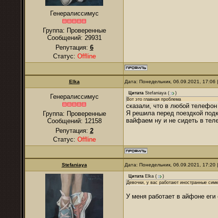
Генералиссимус
Группа: Проверенные
Сообщений:
29931
Репутация:
6
Статус:
Offline
Elka
Дата: Понедельник, 06.09.2021, 17:06
Цитата
Stefaniaya
(
)
Генералиссимус
Вот это главная проблема
сказали, что в любой телефон
Я решила перед поездкой подкл
Группа: Проверенные
вайфаем ну и не сидеть в тел
Сообщений:
12158
Репутация:
2
Статус:
Offline
Stefaniaya
Дата: Понедельник, 06.09.2021, 17:20
Цитата
Elka
(
)
Девочки, у вас работают иностранные сим
У меня работает в айфоне еги 