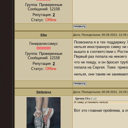
Группа: Проверенные
Сообщений:
12158
Репутация:
2
Статус:
Offline
Elka
Дата: Понедельник, 06.09.2021, 12:26
Позвонила я в тех поддержку 
Генералиссимус
нельзя иностранную симку ни
вышло в соответствии с Росте
Группа: Проверенные
Первый раз попала на некоего
Сообщений:
12158
что не поеду, и он бросил тр
Репутация:
2
попала на Сергея. Тоже: прие
Статус:
Offline
нельзя, они таким не занима
Stefaniaya
Дата: Понедельник, 06.09.2021, 16:29
Цитата
Elka
(
)
А симку установить нельзя,
Вот это главная проблема, а х