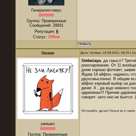
Генералиссимус
Группа: Проверенные
Сообщений:
29931
Репутация:
6
Статус:
Offline
Прозаик
Дата: Четверг, 16.09.2021, 09:25 | 
Stefaniaya
, да смысл? Третий
разочарование. От 11 вообще
днем хорошо фоткает, ширик 
Ждем 14 айфон, надеюсь что 
двухсмысленно. В общем если
айфон херовый выбор на данн
денег. А , да еще немного то
царапинах!!! Причем царапин
говорит- зато оно не бьется. 
Послушайте, друзья! Нельзя же в самом д
умишко
Группа: Проверенные