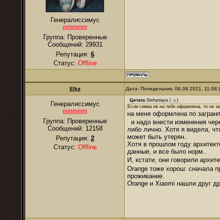
Генералиссимус
Группа: Проверенные
Сообщений:
29931
Репутация:
6
Статус:
Offline
Elka
Дата: Понедельник, 06.09.2021, 11:08
Цитата
Stefaniaya
(
)
Генералиссимус
Если симка не на тебя оформлена, то не з
на меня оформлена по загранп
Группа: Проверенные
и надо внести изменения чере
Сообщений:
12158
либо лично. Хотя я видела, чт
может быть утерян..
Репутация:
2
Хотя в прошлом году архитек
Статус:
Offline
данные, и все было норм..
И, кстати, они говорили архит
Orange тоже хорош: сначала п
проживание.
Orange и Xiaomi нашли друг др