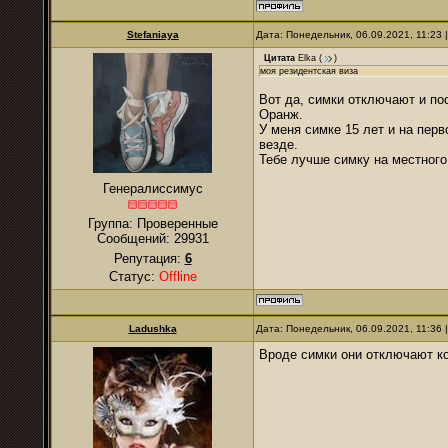
Stefaniaya
Дата: Понедельник, 06.09.2021, 11:23
Цитата
Elka
(
)
моя резидентская виза
Вот да, симки отключают и пос
Оранж.
У меня симке 15 лет и на перв
везде.
Тебе лучше симку на местного
Генералиссимус
Группа: Проверенные
Сообщений:
29931
Репутация:
6
Статус:
Offline
Ladushkа
Дата: Понедельник, 06.09.2021, 11:36
Вроде симки они отключают ко