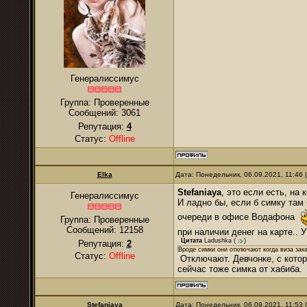
Генералиссимус
Группа: Проверенные
Сообщений:
3061
Репутация:
4
Статус:
Offline
Elka
Дата: Понедельник, 06.09.2021, 11:46
Stefaniaya
, это если есть, на 
Генералиссимус
И ладно бы, если б симку там
очереди в офисе Водафона
Группа: Проверенные
Сообщений:
12158
при наличии денег на карте.. 
Цитата
Ladushkа
(
)
Репутация:
2
Вроде симки они отключают когда виза зак
Статус:
Offline
Отключают. Девчонке, с которо
сейчас тоже симка от хабиба.
Stefaniaya
Дата: Понедельник, 06.09.2021, 11:53