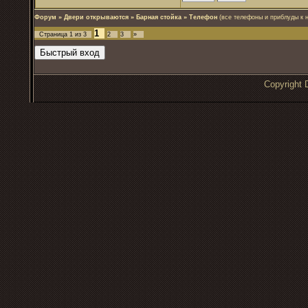
Форум
»
Двери открываются
»
Барная стойка
»
Телефон
(все телефоны и приблуды к 
1
Страница
1
из
3
2
3
»
Copyrigh