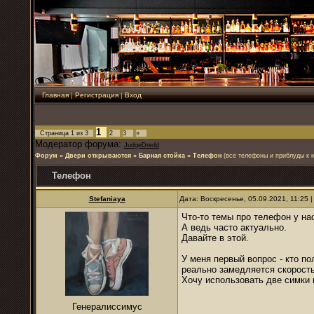
Главная
|
Регистрация
|
Вход
1
Страница
1
из
3
2
3
»
Модератор форума:
JudgeDredd
Форум
»
Двери открываются
»
Барная стойка
»
Телефон
(все телефоны и приблуды к 
Телефон
Stefaniaya
Дата: Воскресенье, 05.09.2021, 11:25
Что-то темы про телефон у нас
А ведь часто актуально.
Давайте в этой.
У меня первый вопрос - кто п
реально замедляется скорост
Хочу использовать две симки в
Генералиссимус