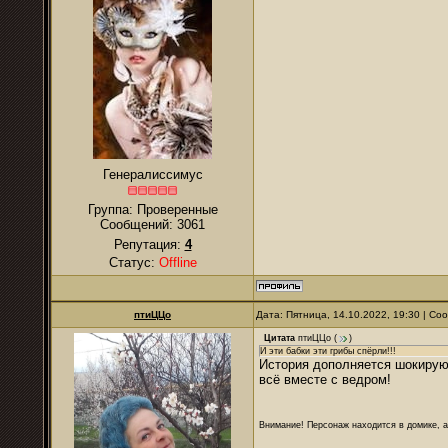
Генералиссимус
Группа: Проверенные
Сообщений:
3061
Репутация:
4
Статус:
Offline
птиЦЦо
Дата: Пятница, 14.10.2022, 19:30 | С
Цитата
птиЦЦо
(
)
И эти бабки эти грибы спёрли!!!
История дополняется шокирую
всё вместе с ведром!
Внимание! Персонаж находится в домике, а