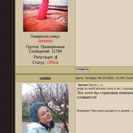
Генералиссимус
Группа: Проверенные
Сообщений:
11784
Репутация:
4
Статус:
Offline
птиЦЦо
Дата: Четверг, 06.10.2022, 12:59 | С
Цитата
Samra
(
)
инфа по моей ипотеки слита в мтс страхов
Это хотя бы страховая компан
сливается!
Внимание! Персонаж находится в домике, а