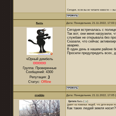
Сегодня, если вы не читаете новости — в
Кысь
Дата: Понедельник, 21.11.2022, 17:03
Сегодня встречалась с полице
Так вот, они меня нагрузили, 
службам не открывала без про
Сказали, что сейчас активизи
аварию.
В один день в нашем районе б
Просили предупредить всех, д
чОрный дембель
Группа: Проверенные
Сообщений:
4300
Репутация:
3
Статус:
Offline
птиЦЦо
Дата: Понедельник, 21.11.2022, 17:05
Цитата
Кысь
(
)
давят на пожилых людей, что дети-внуки п
Как таких людей земля носит?