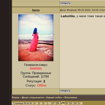
Samra
Дата: Вторник, 06.12.2022, 10:16 | С
Ladushkа
, у меня тоже такая 
Генералиссимус
Группа: Проверенные
Сообщений:
11784
Репутация:
4
Статус:
Offline
Форум
»
Двери открываются
»
Барная стойка
»
Мошенники
29
Страница
29
из
32
«
1
2
…
27
28
30
31
32
»