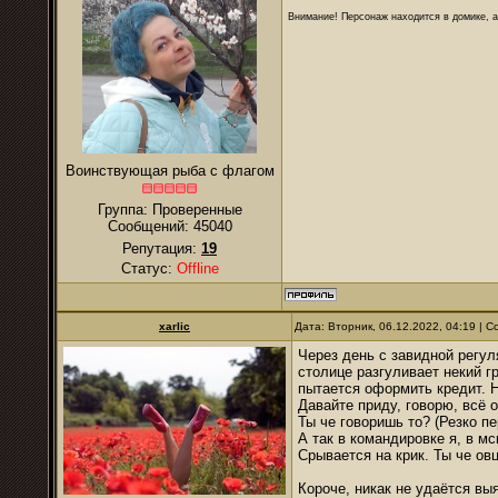
Внимание! Персонаж находится в домике, а
Воинствующая рыба с флагом
Группа: Проверенные
Сообщений:
45040
Репутация:
19
Статус:
Offline
xarlic
Дата: Вторник, 06.12.2022, 04:19 |
Через день с завидной регул
столице разгуливает некий г
пытается оформить кредит. 
Давайте приду, говорю, всё 
Ты че говоришь то? (Резко пе
А так в командировке я, в м
Срывается на крик. Ты че овц
Короче, никак не удаётся вы