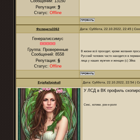
Сообщений:
13150
Репутация:
9
Статус:
Offline
Фелицата3362
Дата: Суббота, 22.10.2022, 22:45 | С
Генералиссимус
Группа: Проверенные
В жизни всё проходит, кроме желания прос
Сообщений:
8558
Русский человек часто находится в перман
Репутация:
6
лица у наших мужчин и женщин (с) Эйка
Статус:
Offline
Eyjafjallajokull
Дата: Суббота, 22.10.2022, 22:54 |
У ЛСД в ВК профиль скопиро
Секс, котики, рок-н-ролл