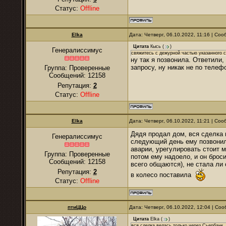
Статус:
Offline
Elka
Дата: Четверг, 06.10.2022, 11:16 | Со
Цитата
Кысь
(
)
Генералиссимус
свяжитесь с дежурной частью указанного с
ну так я позвонила. Ответили
запросу, ну никак не по телеф
Группа: Проверенные
Сообщений:
12158
Репутация:
2
Статус:
Offline
Elka
Дата: Четверг, 06.10.2022, 11:21 | Со
Дядя продал дом, вся сделка 
Генералиссимус
следующий день ему позвонили
аварии, урегулировать стоит 
Группа: Проверенные
потом ему надоело, и он брос
Сообщений:
12158
всего общаются), не стала ли 
Репутация:
2
в колесо поставила
Статус:
Offline
птиЦЦо
Дата: Четверг, 06.10.2022, 12:04 | С
Цитата
Elka
(
)
вся сделка велась только через Сьербанк