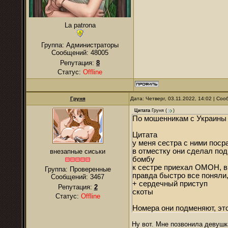
La patrona
Группа: Администраторы
Сообщений:
48005
Репутация:
8
Статус:
Offline
Груня
Дата: Четверг, 03.11.2022, 14:02 | Со
Цитата
Груня
(
)
По мошенникам с Украины 
Цитата
у меня сестра с ними поср
в отместку они сделал под
внезапные сиськи
бомбу
к сестре приехал ОМОН, 
Группа: Проверенные
правда быстро все поняли
Сообщений:
3467
+ сердечный приступ
Репутация:
2
скоты
Статус:
Offline
Номера они подменяют, это
Ну вот. Мне позвонила девушк