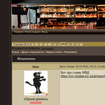
Главная
|
Регистрация
|
Вход
29
Страница
29
из
32
«
1
2
…
27
28
30
31
32
»
Модератор форума:
JudgeDredd
Форум
»
Двери открываются
»
Барная стойка
»
Мошенники
Мошенники
Кысь
Дата: Среда, 05.10.2022, 20:13 | Соо
Вот про схему МВД
https://xn--b1aew.xn--p1ai/news
чОрный дембель