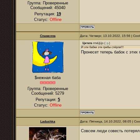
Группа: Проверенные
Сообщений:
45040
Репутация:
19
Статус:
Offline
Спамелла
Дата: Четверг, 13.10.2022, 15:56 | С
Цитата
птиЦЦо
(
)
И эти бабки эти грибы спёрли!!!
Пронесет теперь бабок с этих 
$нежная баба
Группа: Проверенные
Сообщений:
5279
Репутация:
5
Статус:
Offline
Ladushkа
Дата: Пятница, 14.10.2022, 08:05 | С
Совсем люди совесть потерял