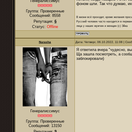
Генералиссимус
фоном шли. Так что думаю, их
Группа: Проверенные
Сообщений:
8558
В жизни всё проходит, кроме желания прос
Репутация:
6
Русский человек часто находится в перман
лица у наших мужчин и женщин (с) Эйка
Статус:
Offline
Nurаsha
Дата: Четверг, 06.10.2022, 11:08 | Со
Я ответила вчера "чудесно, в
Ща зашла посмотреть, а сообщ
заблокировали)
Генералиссимус
Группа: Проверенные
Сообщений:
13150
Репутация:
9