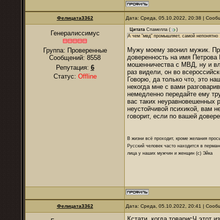
Фелицата3362
Дата: Среда, 05.10.2022, 20:38 | Соо
Цитата
Спамелла
(
)
Генералиссимус
А чем "мвд" промышляет, самой непонятно
Мужу моему звонил мужик. Пр
Группа: Проверенные
доверенность на имя Петрова 
Сообщений:
8558
мошенничества с МВД, ну и вле
Репутация:
6
раз видели, он во всероссийс
Статус:
Offline
Говорю, да только что, это на
некогда мне с вами разговарив
немедленно передайте ему труб
вас таких неуравновешенных р
неустойчивой психикой, вам не
говорит, если по вашей довере
В жизни всё проходит, кроме желания прос
Русский человек часто находится в перман
лица у наших мужчин и женщин (с) Эйка
Фелицата3362
Дата: Среда, 05.10.2022, 20:41 | Соо
Кстати, когда товарисЧ этот и