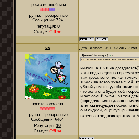
Просто волшебница
Группа: Проверенные
Сообщений:
724
Репутация:
0
Статус:
Offline
KIA
Дата: Воскресенье, 19.03.2017, 21:59
Цитата
Stefaniaya
(
)
а с распечаткой чеков это они отсекают о
ничоси! а я б и не догадалась))
хотя ведь недавно пересмотре
там треш, конечно, как только
я больше всего ржала с МЧ, к
убогий домег с удобствами по
что если она будет себя хорош
и вот самый ржач - он там де
(передача видно давно снимала
просто королева
а потом ведущая пошла пописа
они сидели, еще пузырь шампу
Группа: Проверенные
вклеена в заднюю крышку от 
Сообщений:
6464
Репутация:
10
Статус:
Offline