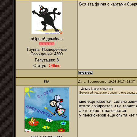
Вся эта фигня с картами Сбер
чОрный дембель
Группа: Проверенные
Сообщений:
4300
Репутация:
3
Статус:
Offline
KIA
Дата: Воскресенье, 19.03.2017, 22:37
Цитата
krasavishna
(
)
Велела ей после этого звонить мне сначала
мне еще кажется, сильно завис
кто-то собирается и не теряет
а кто-то вот отключается
у пенсионеров еще опыта нет г
просто королева