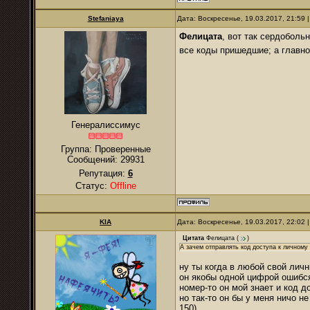
Stefaniaya
Дата: Воскресенье, 19.03.2017, 21:59
Фелицата
, вот так сердоболь
все коды пришедшие; а главн
Генералиссимус
Группа: Проверенные
Сообщений:
29931
Репутация:
6
Статус:
Offline
KIA
Дата: Воскресенье, 19.03.2017, 22:02
Цитата
Фелицата
(
)
А зачем отправлять код доступа к личном
ну ты когда в любой свой лич
он якобы одной цифрой ошибс
номер-то он мой знает и код д
но так-то он бы у меня ничо н
150)