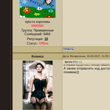
просто королева
Группа: Проверенные
Сообщений:
6464
Репутация:
10
Статус:
Offline
Фелицата
Дата: Воскресенье, 19.03.2017, 21:56
Цитата
KIA
(
)
и отправил код доступа к личному кабинету
А зачем отправлять код дост
понимаю))