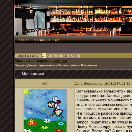
Главная
|
Регистрация
|
Вход
1
Страница
1
из
32
2
3
…
31
32
»
Модератор форума:
JudgeDredd
Форум
»
Двери открываются
»
Барная стойка
»
Мошенники
Мошенники
KIA
Дата: Воскресенье, 19.03.2017, 21:33
Вот буквально только что - зв
представляется Александром и
личном кабинете мобильного те
мтс, и все остальные цифры те
ваш номер, скажите мне его
И в процессе разговора приход
Читаю смс, а там мол: никому 
запрос, обратитесь по этому 
Пизжу Александру: прости, чув
Он мне: Врете, да? А ведь я 