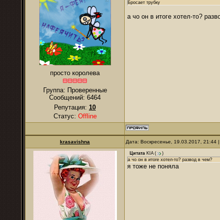
Бросает трубку
а чо он в итоге хотел-то? разв
просто королева
Группа: Проверенные
Сообщений:
6464
Репутация:
10
Статус:
Offline
krasavishna
Дата: Воскресенье, 19.03.2017, 21:44
Цитата
KIA
(
)
а чо он в итоге хотел-то? развод в чем?
я тоже не поняла