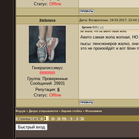
Статус:
Offline
Stefaniaya
Дата: Воскресенье, 19.03.2017, 22:44
Цитата
KIA
(
)
не знала, что на авито такая жопа
Авито самая жопа жопная, Н
пысы: пенсионеров жалко, они 
это не произойдёт и вот блин
Генералиссимус
Группа: Проверенные
Сообщений:
29931
Репутация:
6
Статус:
Offline
Форум
»
Двери открываются
»
Барная стойка
»
Мошенники
1
Страница
1
из
32
2
3
…
31
32
»