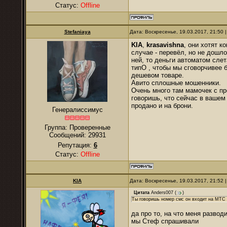
Статус:
Offline
Stefaniaya
Дата: Воскресенье, 19.03.2017, 21:50
KIA
,
krasavishna
, они хотят к
случае - перевёл, но не дошл
ней, то деньги автоматом слет
типО , чтобы мы сговорчивее 
дешевом товаре.
Авито сплошные мошенники.
Очень много там мамочек с пр
говоришь, что сейчас в вашем
продано и на брони.
Генералиссимус
Группа: Проверенные
Сообщений:
29931
Репутация:
6
Статус:
Offline
KIA
Дата: Воскресенье, 19.03.2017, 21:52
Цитата
Anders007
(
)
Ты говоришь номер смс он входит на МТС 
да про то, на что меня развод
мы Стеф спрашивали