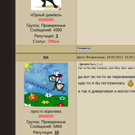
чОрный дембель
Группа: Проверенные
Сообщений:
4300
Репутация:
3
Статус:
Offline
KIA
Дата: Воскресенье, 19.03.2017, 22:28
Цитата
Кысь
(
)
так ты бы ему сказала, уже бегу, мол, крас
да вот он чо-то не перезванива
щас-то я бы поглумилась
а так я доверчивая и жалостл
просто королева
Группа: Проверенные
Сообщений:
6464
Репутация:
10