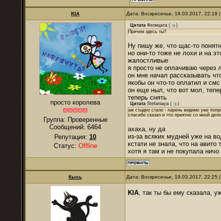
KIA
Дата: Воскресенье, 19.03.2017, 22:19
Цитата
Фелицата
(
)
Причем здесь ты?
Ну пишу же, что щас-то понятн
но они-то тоже не лохи и на э
жалостливые
я просто не оплачиваю через 
он мне начал рассказывать что 
якобы он что-то оплатил и смс
он еще ныл, что вот мол, тепе
теперь снять
просто королева
Цитата
Stefaniaya
(
)
аж стыдно стало - парень видимо уже попр
спасибо сказал и что приятно со мной дело
Группа: Проверенные
Сообщений:
6464
ахаха, ну да
из-за всяких мудней уже на в
Репутация:
10
кстати не знала, что на авито 
Статус:
Offline
хотя я там и не покупала ничо
Кысь
Дата: Воскресенье, 19.03.2017, 22:25
KIA
, так ты бы ему сказала, у