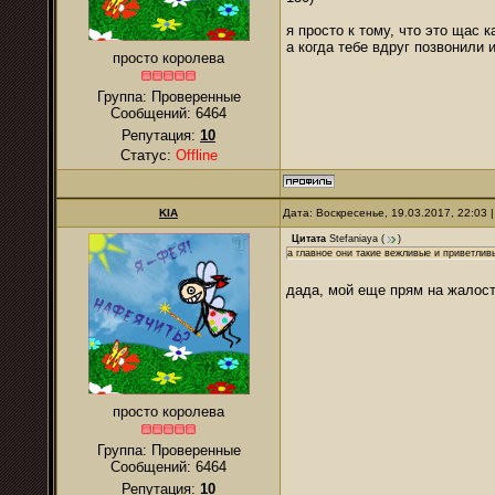
я просто к тому, что это щас
а когда тебе вдруг позвонили 
просто королева
Группа: Проверенные
Сообщений:
6464
Репутация:
10
Статус:
Offline
KIA
Дата: Воскресенье, 19.03.2017, 22:03
Цитата
Stefaniaya
(
)
а главное они такие вежливые и приветлив
дада, мой еще прям на жалост
просто королева
Группа: Проверенные
Сообщений:
6464
Репутация:
10