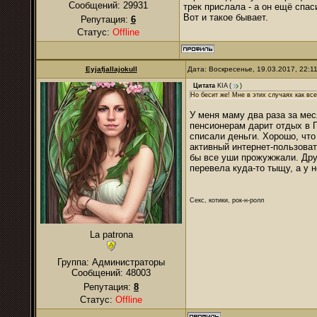
Сообщений:
29931
трек прислала - а он ещё спас
Вот и такое бывает.
Репутация:
6
Статус:
Offline
Eyjafjallajokull
Дата: Воскресенье, 19.03.2017, 22:
Цитата
KIA
(
)
Но бесит же! Мне в этих случаях как все
У меня маму два раза за мес
пенсионерам дарит отдых в П
списали деньги. Хорошо, что
активный интернет-пользоват
бы все уши прожужжали. Дру
перевела куда-то тыщу, а у н
Секс, котики, рок-н-ролл
La patrona
Группа: Администраторы
Сообщений:
48003
Репутация:
8
Статус:
Offline