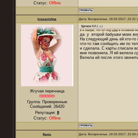
Статус:
Offline
krasavishna
Дата: Воскресенье, 19.03.2017, 22:31
Цитата
KIA
(
)
я и говорю, что тут под удар в основном 
да. у второй бабушки моих вну
На следующий день ей кто-то п
что-то там сообщить им по тел
и сделала..С карты списали вс
мне позвонила..Я ей велела ср
Велела ей после этого звонить
Жгучая перечница
Группа: Проверенные
Сообщений:
26420
Репутация:
8
Статус:
Offline
Кысь
Дата: Воскресенье, 19.03.2017, 22:34