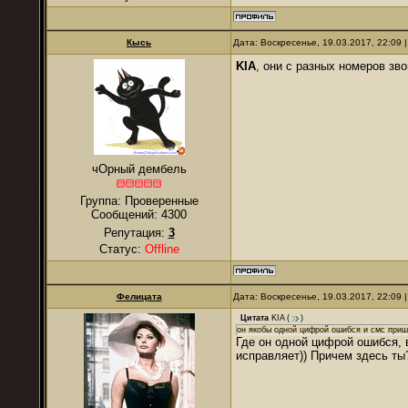
Кысь
Дата: Воскресенье, 19.03.2017, 22:09
KIA
, они с разных номеров зво
чОрный дембель
Группа: Проверенные
Сообщений:
4300
Репутация:
3
Статус:
Offline
Фелицата
Дата: Воскресенье, 19.03.2017, 22:09
Цитата
KIA
(
)
он якобы одной цифрой ошибся и смс при
Где он одной цифрой ошибся, 
исправляет)) Причем здесь ты