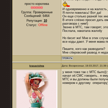
просто королева
И одновременно и на жалость д
Группа: Проверенные
Я почти повелась! Вот да!
Сообщений:
6464
Он еще столько разной тех ин
В итоге слёзно просил дать ем
Репутация:
10
разговора с ним!)
Статус:
Offline
Звоню в МТС, там говорят, это
Послала, накатала жалобу
Но бесит же! Мне в этих случа
все коды дают. У меня мама п
Пишите, кого как разводили?
Мне сберовский развод я неда
krasavishna
Дата: Воскресенье, 19.03.2017, 21:39
у меня тоже так с МТС было))
начал об СМС говорить.. я ему-
МТС и вы должны были получит
номером к другому оператору)