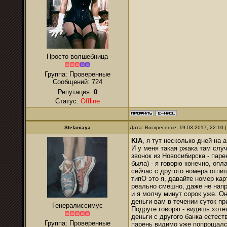
Просто волшебница
Группа: Проверенные
Сообщений:
724
Репутация:
0
Статус:
Offline
Stefaniaya
Дата: Воскресенье, 19.03.2017, 22:10
KIA
, я тут несколько дней на 
И у меня такая ржака там слу
звонок из Новосибирска - пар
была) - я говорю конечно, опл
сейчас с другого номера отпи
типО это я, давайте номер ка
реально смешно, даже не напр
и я молчу минут сорок уже. Он
деньги вам в течении суток при
Генералиссимус
Подруге говорю - видишь хотел
деньги с другого банка естест
Группа: Проверенные
парень видимо уже попрощался