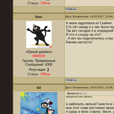
Статус:
Offline
Кысь
Дата: Воскресенье, 19.03.2017, 22:04
А меня задолбали из Скайнет.
Сто лет назад я у них была по
Так вот сегодня я в очередной
И что я слышу на это?
- А вот вы подключитесь и мы 
Какова наглость!
чОрный дембель
Группа: Проверенные
Сообщений:
4300
Репутация:
3
Статус:
Offline
KIA
Дата: Воскресенье, 19.03.2017, 22:06
Цитата
Кысь
(
)
прекратите мне звонить.
а заблочить нельзя? внести в 
мне этот спам постоянно звони
я сразу в блок ставлю, бесят,