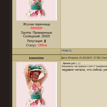
Жгучая перечница
Группа: Проверенные
Сообщений:
26420
Репутация:
8
Статус:
Offline
krasavishna
Дата: Вторник, 21.03.2017, 17:58 | С
Цитата
gabi
(
)
Банкоматы, как правило стоят в "предбанни
недавно читала, что сейчас 