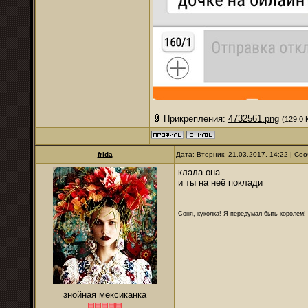
Прикрепления:
4732561.png
(129.0 
frida
Дата: Вторник, 21.03.2017, 14:22 | С
клала она
и ты на неё поклади
Соня, куколка! Я передумал быть королем! Я
знойная мексиканка