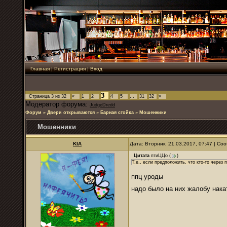
Главная
|
Регистрация
|
Вход
3
Страница
3
из
32
«
1
2
4
5
…
31
32
»
Модератор форума:
JudgeDredd
Форум
»
Двери открываются
»
Барная стойка
»
Мошенники
Мошенники
KIA
Дата: Вторник, 21.03.2017, 07:47 | С
Цитата
птиЦЦо
(
)
Т.е., если предположить, что кто-то через
ппц уроды
надо было на них жалобу нака