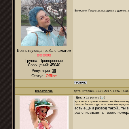
Внимание! Персонаж находится в домике, а
Воинствующая рыба с флагом
Группа: Проверенные
Сообщений:
45040
Репутация:
19
Статус:
Offline
krasavishna
Дата: Вторник, 21.03.2017, 17:57 | С
Цитата
La_pomme
(
)
ну в таких случаях конечно необходимо ве
смотрю баланс - да, есть, конечно вернула
есть еще и развод такой.. ты
раз списывают с твоего номера