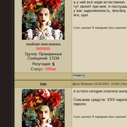
а у неё всё норм естественно
тут звонят при мне, я послуша
у вас задолженность, бла-бла,
ага, щаз
Соня, куколка! Я передумал быть королем! Я
знойная мексиканка
Группа: Проверенные
Сообщений:
17234
Репутация:
6
Статус:
Offline
frida
Дата: Вторник, 21.03.2017, 14:26 | С
я кстати сегодня платила онл
Списание средств: ХХХ парол
пароли.
Соня, куколка! Я передумал быть королем! Я