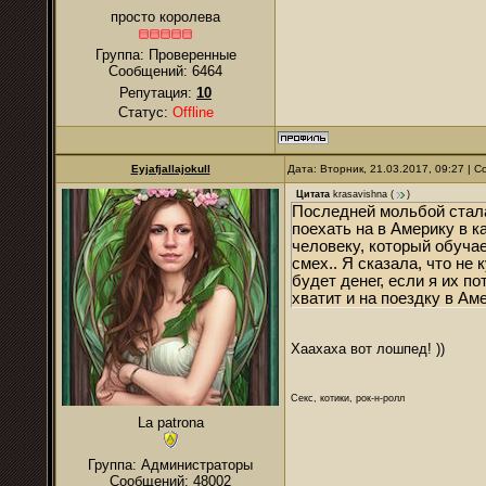
просто королева
Группа: Проверенные
Сообщений:
6464
Репутация:
10
Статус:
Offline
Eyjafjallajokull
Дата: Вторник, 21.03.2017, 09:27 |
Цитата
krasavishna
(
)
Последней мольбой стала 
поехать на в Америку в к
человеку, который обучае
смех.. Я сказала, что не 
будет денег, если я их по
хватит и на поездку в Аме
Хаахаха вот лошпед! ))
Секс, котики, рок-н-ролл
La patrona
Группа: Администраторы
Сообщений:
48002