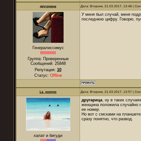
другарица
Дата: Вторник, 21.03.2017, 13:48 | С
У меня был случай, меня подр
последнюю цифру. Говорю, пус
Генералиссимус
Группа: Проверенные
Сообщений:
25848
Репутация:
10
Статус:
Offline
La_pomme
Дата: Вторник, 21.03.2017, 13:57 | С
другарица
, ну в таких случая
женщина положила случайно на
ее номер.
Но вот с смсками на планшете
сразу понятно, что развод.
халат и бигуди