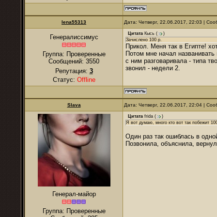
lena55313
Дата: Четверг, 22.06.2017, 22:03 | С
Цитата
Кысь
(
)
Генералиссимус
Зачислено 100 р.
Прикол. Меня так в Египте! х
Потом мне начал названивать 
Группа: Проверенные
с ним разговаривала - типа тв
Сообщений:
3550
звонил - недели 2.
Репутация:
3
Статус:
Offline
Slava
Дата: Четверг, 22.06.2017, 22:04 | С
Цитата
frida
(
)
Я вот думаю, много кто вот так побежит 10
Один раз так ошиблась в одно
Позвонила, объяснила, верну
Генерал-майор
Группа: Проверенные