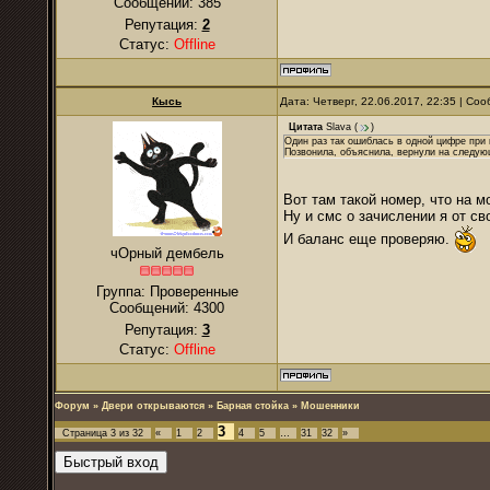
Сообщений:
385
Репутация:
2
Статус:
Offline
Кысь
Дата: Четверг, 22.06.2017, 22:35 | С
Цитата
Slava
(
)
Один раз так ошиблась в одной цифре при
Позвонила, объяснила, вернули на следую
Вот там такой номер, что на м
Ну и смс о зачислении я от св
И баланс еще проверяю.
чОрный дембель
Группа: Проверенные
Сообщений:
4300
Репутация:
3
Статус:
Offline
Форум
»
Двери открываются
»
Барная стойка
»
Мошенники
3
Страница
3
из
32
«
1
2
4
5
…
31
32
»