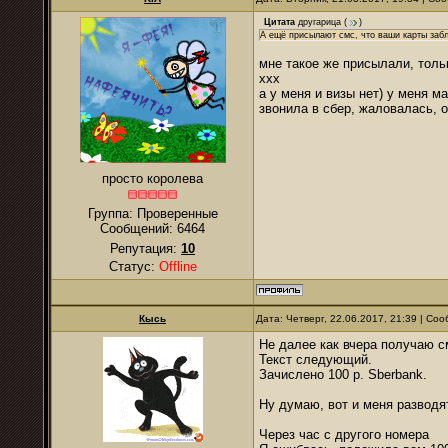
Цитата
другарица
(
)
А ещё присылают смс, что ваши карты забл
мне такое же присылали, толь
ххх
а у меня и визы нет) у меня м
звонила в сбер, жаловалась, 
просто королева
Группа: Проверенные
Сообщений:
6464
Репутация:
10
Статус:
Offline
Кысь
Дата: Четверг, 22.06.2017, 21:39 | С
Не далее как вчера получаю с
Текст следующий.
Зачислено 100 р. Sberbank.
Ну думаю, вот и меня разводя
Через час с другого номера