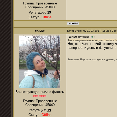
Группа: Проверенные
Сообщений:
45040
Репутация:
19
Статус:
Offline
птиЦЦо
Дата: Вторник, 21.03.2017, 15:26 | С
Цитата
другарица
(
)
Так у птиццы ничего же не ушло, это мог б
Нет, это был не сбой, потому 
наверное, и деньги бы ушли, я
Внимание! Персонаж находится в домике, а
Воинствующая рыба с флагом
Группа: Проверенные
Сообщений:
45040
Репутация:
19
Статус:
Offline