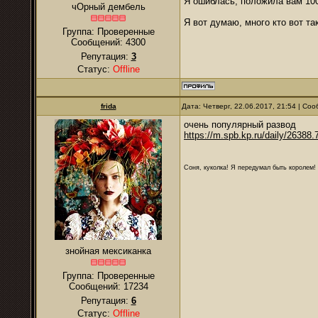
Я ошиблась, положила вам 100
чОрный дембель
Я вот думаю, много кто вот т
Группа: Проверенные
Сообщений:
4300
Репутация:
3
Статус:
Offline
frida
Дата: Четверг, 22.06.2017, 21:54 | С
очень популярный развод
https://m.spb.kp.ru/daily/26388.
Соня, куколка! Я передумал быть королем! Я
знойная мексиканка
Группа: Проверенные
Сообщений:
17234
Репутация:
6
Статус:
Offline