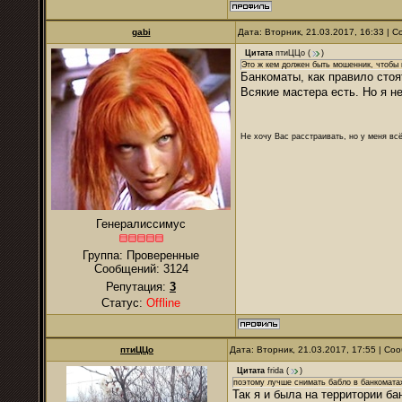
gabi
Дата: Вторник, 21.03.2017, 16:33 |
Цитата
птиЦЦо
(
)
Это ж кем должен быть мошенник, чтобы 
Банкоматы, как правило стоя
Всякие мастера есть. Но я н
Не хочу Вас расстраивать, но у меня всё
Генералиссимус
Группа: Проверенные
Сообщений:
3124
Репутация:
3
Статус:
Offline
птиЦЦо
Дата: Вторник, 21.03.2017, 17:55 | С
Цитата
frida
(
)
поэтому лучше снимать бабло в банкоматах
Так я и была на территории ба