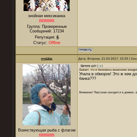
знойная мексиканка
Группа: Проверенные
Сообщений:
17234
Репутация:
6
Статус:
Offline
птиЦЦо
Дата: Вторник, 21.03.2017, 15:25 | С
Цитата
gabi
(
)
бывает, что в банкоматы мошенники внедр
Упала в обморок! Это ж кем д
банка???
Внимание! Персонаж находится в домике, а
Воинствующая рыба с флагом