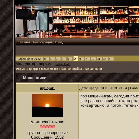
Главная
|
Регистрация
|
Вход
5
Страница
5
из
32
«
1
2
3
4
6
7
…
31
32
»
Модератор форума:
JudgeDredd
Форум
»
Двери открываются
»
Барная стойка
»
Мошенники
Мошенники
ugelegal1
Дата: Среда, 13.03.2019, 21:24 | Соо
пор мошенникам, сегодня прис
все равно спасибо.. стало ржа
конвертацию. а потом, тетеньк
Ближневосточная
Группа: Проверенные
Сообщений:
1552