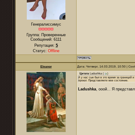
Генералиссимус
Группа: Проверенные
Сообщений:
6111
Репутация:
5
Статус:
Offline
Eleanor
Дата: Четверг, 14.03.2019, 10:50 | С
Цитата
Ladushka
(
)
А у нас сын был в это время за границей и
прокат. Представляете мое состояние.
Ladushka
, ооой... Я представ