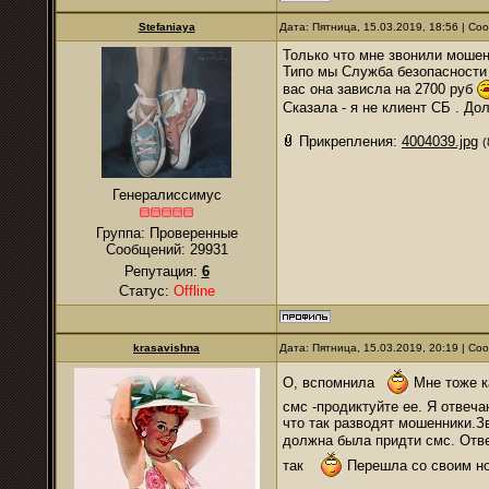
Stefaniaya
Дата: Пятница, 15.03.2019, 18:56 | С
Только что мне звонили мошен
Типо мы Служба безопасности 
вас она зависла на 2700 руб
Сказала - я не клиент СБ . До
Прикрепления:
4004039.jpg
(
Генералиссимус
Группа: Проверенные
Сообщений:
29931
Репутация:
6
Статус:
Offline
krasavishna
Дата: Пятница, 15.03.2019, 20:19 | С
О, вспомнила
Мне тоже ка
смс -продиктуйте ее. Я отвеча
что так разводят мошенники.Зв
должна была придти смс. Отв
так
Перешла со своим но