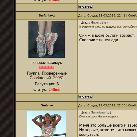
Stefaniaya
Дата: Среда, 13.03.2019, 22:41 | Соо
Цитата
Gutierre
(
)
а родители даже не додумались его набрат
Они ж в шоке были и возраст.
Сволочи эти нелюди.
Генералиссимус
Группа: Проверенные
Сообщений:
29931
Репутация:
6
Статус:
Offline
Gutierre
Дата: Среда, 13.03.2019, 22:56 | Соо
Цитата
Stefaniaya
(
)
Они ж в шоке были и возраст.
Меня это больше всего и взбе
Ну короче, кажется, что мошен
коснуться.