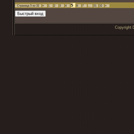
5
Страница
5
из
32
«
1
2
3
4
6
7
…
31
32
»
Copyrigh