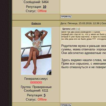
Сообщений:
6464
Репутация:
10
Статус:
Offline
Gutierre
Дата: Пятница, 15.03.2019, 12:39 | С
Цитата
Ledii
(
)
меня так два раза разводили с сыном.
первый раз спасло то, что у меня не было де
второй я уже была научена и просто сказал
но оба раза его не было дома !!!!! отходил
Родителям мужа и раньше звон
суммы, мама отвечала- хорошо
Они абсолютно адекватные лю
Здесь видимо нашли слова, мы
Прям все серьезно, с именам
было отмахнуться и не повери
Генералиссимус
Группа: Проверенные
Сообщений:
6111
Репутация:
5
Статус:
Offline