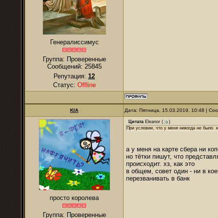
Генералиссимус
Группа: Проверенные
Сообщений:
25845
Репутация:
12
Статус:
Offline
KIA
Дата: Пятница, 15.03.2019, 10:48 | С
Цитата
Eleanor
(
)
При условии, что у меня никогда не было 
а у меня на карте сбера ни коп
но тётки пишут, что представ
происходит. хз, как это
в общем, совет один - ни в ко
перезванивать в банк
просто королева
Группа: Проверенные