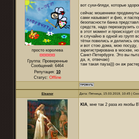
вот суки-бляди, которые здо
сейчас мошенники продвинутые
сами называют и фио, и паспор
безопасности банка представл
средств, надо перезагрузить 
в этот момент и происходит с
я случайно в одной из групп в
тётки повелись и делились оп
и вот стою дома, мою посуду,
просто королева
зарегистрирована в москве, н
Санкт-Петербурге. Это вы пыт
да, я, отвечаю)
Группа: Проверенные
там такая пауза))) он аж раст
Сообщений:
6464
Репутация:
10
Статус:
Offline
Eleanor
Дата: Пятница, 15.03.2019, 10:45 | С
KIA
, мне так 2 раза из якобы