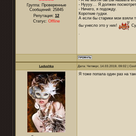
- Нуууу.... Я должен посмотре
Группа: Проверенные
- Ничего, я подожду.
Сообщений:
25845
Короткие гудки.
Репутация:
12
А если бы старики мои взяли 
Статус:
Offline
бы унесло это у них!
Сук
.
Ladushka
Дата: Четверг, 14.03.2019, 09:02 | С
Я тоже попала один раз на та