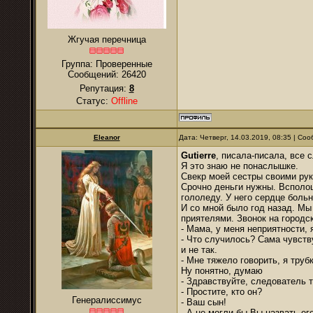
Жгучая перечница
Группа: Проверенные
Сообщений:
26420
Репутация:
8
Статус:
Offline
Eleanor
Дата: Четверг, 14.03.2019, 08:35 | С
Gutierre
, писала-писала, все 
Я это знаю не понаслышке.
Свекр моей сестры своими рука
Срочно деньги нужны. Всполош
гололеду. У него сердце больн
И со мной было год назад. Мы
приятелями. Звонок на городск
- Мама, у меня неприятности, 
- Что случилось? Сама чувству
и не так.
- Мне тяжело говорить, я тру
Ну понятно, думаю
- Здравствуйте, следователь т
- Простите, кто он?
Генералиссимус
- Ваш сын!
- А не могли бы Вы назвать е