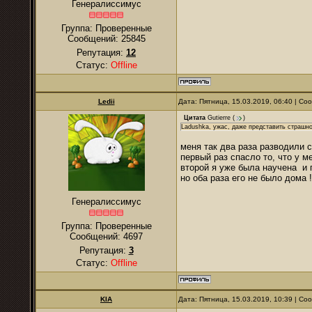
Генералиссимус
Группа: Проверенные
Сообщений:
25845
Репутация:
12
Статус:
Offline
Ledii
Дата: Пятница, 15.03.2019, 06:40 | С
Цитата
Gutierre
(
)
Ladushka, ужас, даже представить страшно
меня так два раза разводили 
первый раз спасло то, что у ме
второй я уже была научена и п
но оба раза его не было дома 
Генералиссимус
Группа: Проверенные
Сообщений:
4697
Репутация:
3
Статус:
Offline
KIA
Дата: Пятница, 15.03.2019, 10:39 | С