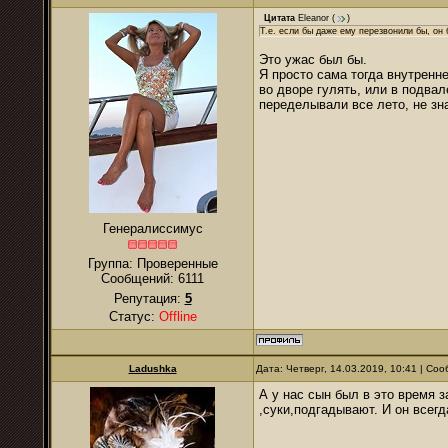
Цитата
Eleanor
(
)
Т.е. если бы даже ему перезвонили бы, он 
Это ужас был бы.
Я просто сама тогда внутренне
во дворе гулять, или в подвал
переделывали все лето, не зн
Генералиссимус
Группа: Проверенные
Сообщений:
6111
Репутация:
5
Статус:
Offline
Ladushka
Дата: Четверг, 14.03.2019, 10:41 | С
А у нас сын был в это время з
,суки,подгадывают. И он всег