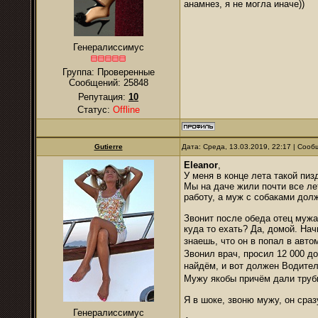
анамнез, я не могла иначе))
Генералиссимус
Группа: Проверенные
Сообщений:
25848
Репутация:
10
Статус:
Offline
Gutierre
Дата: Среда, 13.03.2019, 22:17 | Соо
Eleanor
,
У меня в конце лета такой пиз
Мы на даче жили почти все лет
работу, а муж с собаками дол
Звонит после обеда отец мужа
куда то ехать? Да, домой. Нач
знаешь, что он в попал в авт
Звонил врач, просил 12 000 до
найдём, и вот должен Водител
Мужу якобы причём дали трубк
Я в шоке, звоню мужу, он сраз
Генералиссимус