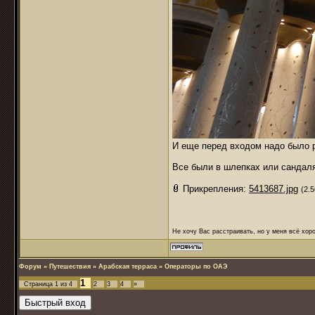
И еще перед входом надо было 
Все были в шлепках или сандал
Прикрепления:
5413687.jpg
(2.
Не хочу Вас расстраивать, но у меня всё хоро
Форум
»
Путешествия
»
Арабская терраса
»
Операторы по ОАЭ
1
Страница
1
из
4
2
3
4
»