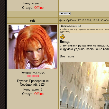
Репутация:
5
Статус:
Offline
gabi
Дата: Суббота, 27.10.2018, 13:14 | Соо
Цитата
Бенце
(
)
я забыла паспорт при посещении мечети, таки
уделяли))
Бенце,
с зелеными рукавами не видела
Я думаю удобно, капюшон с голо
Вот такие
Генералиссимус
Группа: Проверенные
Сообщений:
3124
Репутация:
3
Статус:
Offline