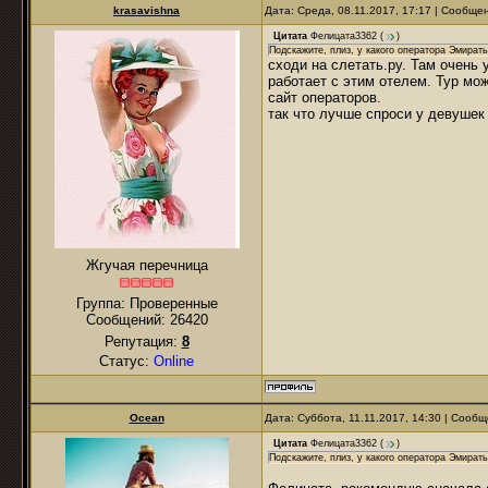
krasavishna
Дата: Среда, 08.11.2017, 17:17 | Сообще
Цитата
Фелицата3362
(
)
Подскажите, плиз, у какого оператора Эмират
сходи на слетать.ру. Там очень 
работает с этим отелем. Тур мож
сайт операторов.
так что лучше спроси у девушек
Жгучая перечница
Группа: Проверенные
Сообщений:
26420
Репутация:
8
Статус:
Online
Ocean
Дата: Суббота, 11.11.2017, 14:30 | Сооб
Цитата
Фелицата3362
(
)
Подскажите, плиз, у какого оператора Эмират