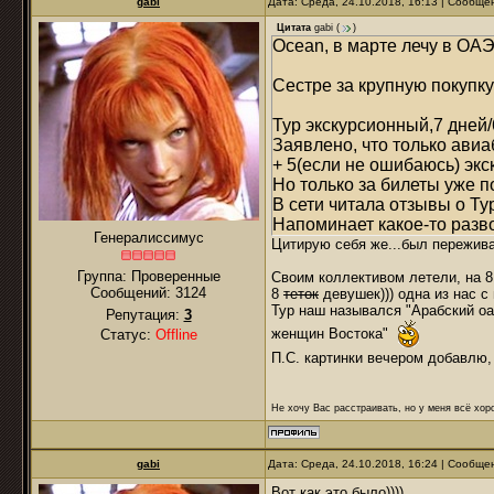
gabi
Дата: Среда, 24.10.2018, 16:13 | Сообщ
Цитата
gabi
(
)
Ocean, в марте лечу в ОАЭ
Сестре за крупную покупк
Тур экскурсионный,7 дней/
Заявлено, что только авиа
+ 5(если не ошибаюсь) экс
Но только за билеты уже по
В сети читала отзывы о Ту
Напоминает какое-то разв
Генералиссимус
Цитирую себя же...был пережив
Группа: Проверенные
Своим коллективом летели, на 8
Сообщений:
3124
8
теток
девушек))) одна из нас с
Тур наш назывался "Арабский оа
Репутация:
3
женщин Востока"
Статус:
Offline
П.С. картинки вечером добавлю,
Не хочу Вас расстраивать, но у меня всё хоро
gabi
Дата: Среда, 24.10.2018, 16:24 | Сообщ
Вот как это было))))