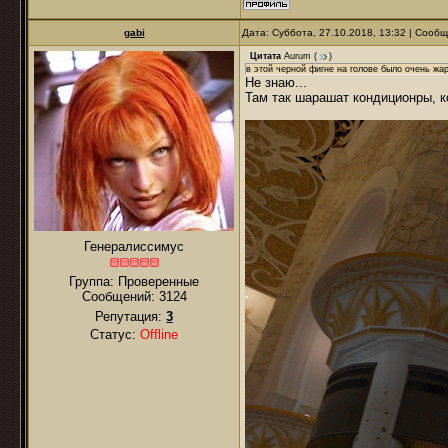
gabi
Дата: Суббота, 27.10.2018, 13:32 | Сооб
Цитата
Aurum
(
)
в этой черной фигне на голове было очень жа
Не знаю...
Там так шарашат кондиционры, к
Генералиссимус
Группа: Проверенные
Сообщений:
3124
Репутация:
3
Статус:
Offline