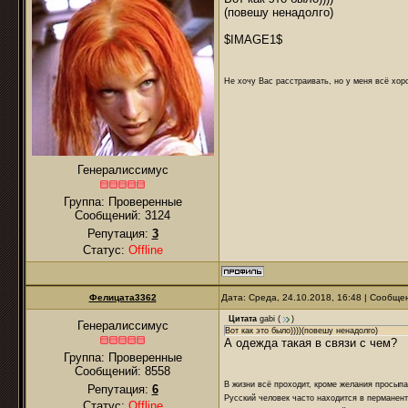
(повешу ненадолго)
$IMAGE1$
Не хочу Вас расстраивать, но у меня всё хоро
Генералиссимус
Группа: Проверенные
Сообщений:
3124
Репутация:
3
Статус:
Offline
Фелицата3362
Дата: Среда, 24.10.2018, 16:48 | Сообщ
Цитата
gabi
(
)
Генералиссимус
Вот как это было))))(повешу ненадолго)
А одежда такая в связи с чем?
Группа: Проверенные
Сообщений:
8558
В жизни всё проходит, кроме желания просыпа
Репутация:
6
Русский человек часто находится в перманент
Статус:
Offline