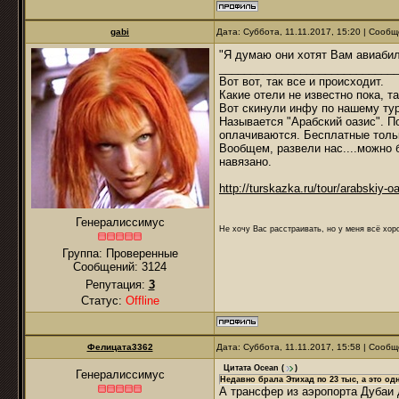
gabi
Дата: Суббота, 11.11.2017, 15:20 | Сооб
"Я думаю они хотят Вам авиабиле
____________________________
Вот вот, так все и происходит.
Какие отели не известно пока, т
Вот скинули инфу по нашему тур
Называется "Арабский оазис". П
оплачиваются. Бесплатные тольк
Вообщем, развели нас....можно б
навязано.
http://turskazka.ru/tour/arabskiy-o
Генералиссимус
Не хочу Вас расстраивать, но у меня всё хоро
Группа: Проверенные
Сообщений:
3124
Репутация:
3
Статус:
Offline
Фелицата3362
Дата: Суббота, 11.11.2017, 15:58 | Сооб
Цитата
Ocean
(
)
Генералиссимус
Недавно брала Этихад по 23 тыс, а это одн
А трансфер из аэропорта Дубаи