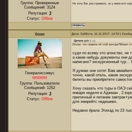
Группа: Проверенные
Не хочу Вас расстраивать, но у меня всё хоро
Сообщений:
3124
Репутация:
3
Статус:
Offline
Ocean
Дата: Суббота, 11.11.2017, 14:53 | Сооб
Цитата
gabi
(
)
Ocean, что скажите об этой конторе?Может с
судя по всему это агенство, не 
а какие нибудь документы они д
написано? экскурсионный тур... 
Я думаю они хотят Вам авиабиле
Генералиссимус
точно, какой отель, какие экску
билеты вы приобретете самосто
Группа: Пользователи
Сообщений:
1252
Хочу сказать что туры в ОАЭ се
января неделя в Аджман , 2 взр
Репутация:
3
приличный и питание завтрак+ужи
Статус:
Offline
для эмирейтс недешево..
Недавно брала Этихад по 23 тыс,