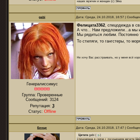
наших мужчин и женщин (с) Эйка
gabi
Дата: Среда, 24.10.2018, 16:57 | Сообщ
Фелицата3362
, спецодежда в с
А что... Нам предложили...а мы 
Мы рядиться любим. Постоянно 
То стиляги, то гангстеры, то мор
Не хочу Вас расстраивать, но у меня всё хоро
Генералиссимус
Группа: Проверенные
Сообщений:
3124
Репутация:
3
Статус:
Offline
Бенце
Дата: Среда, 24.10.2018, 17:47 | Сообщ
Цитата
gabi
(
)
спецодежда в связи с посещением мечети Ше