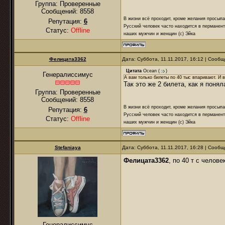
Группа: Проверенные
Сообщений:
8558
В жизни всё проходит, кроме желания просыпа
Репутация:
6
Русский человек часто находится в перманент
Статус:
Offline
наших мужчин и женщин (с) Эйка
Фелицата3362
Дата: Суббота, 11.11.2017, 16:12 | Сооб
Цитата
Ocean
(
)
Генералиссимус
А вам только билеты по 40 тыс впаривают. И 
Так это же 2 билета, как я поня
Группа: Проверенные
Сообщений:
8558
В жизни всё проходит, кроме желания просыпа
Репутация:
6
Русский человек часто находится в перманент
Статус:
Offline
наших мужчин и женщин (с) Эйка
Stefaniaya
Дата: Суббота, 11.11.2017, 16:28 | Сооб
Фелицата3362
, по 40 т с челов
Генералиссимус