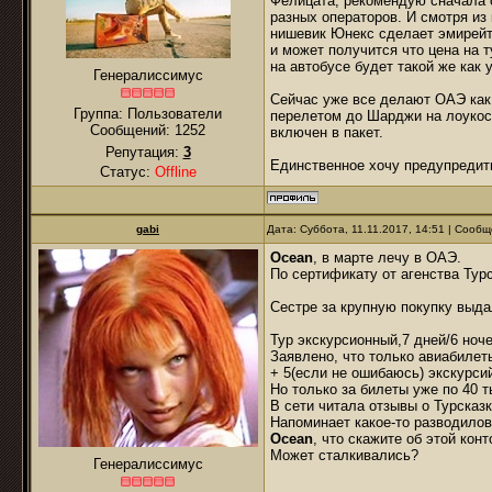
Фелицата, рекомендую сначала о
разных операторов. И смотря из
нишевик Юнекс сделает эмирейтс
и может получится что цена на 
на автобусе будет такой же как
Генералиссимус
Сейчас уже все делают ОАЭ как
Группа: Пользователи
перелетом до Шарджи на лоукос
Сообщений:
1252
включен в пакет.
Репутация:
3
Единственное хочу предупредить
Статус:
Offline
gabi
Дата: Суббота, 11.11.2017, 14:51 | Сооб
Ocean
, в марте лечу в ОАЭ.
По сертификату от агенства Турс
Сестре за крупную покупку выда
Тур экскурсионный,7 дней/6 ноче
Заявлено, что только авиабилет
+ 5(если не ошибаюсь) экскурси
Но только за билеты уже по 40 т
В сети читала отзывы о Турсказк
Напоминает какое-то разводилов
Ocean
, что скажите об этой конт
Может сталкивались?
Генералиссимус