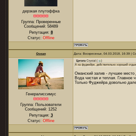
дерзкая плутоффка
Группа: Проверенные
Сообщений:
58489
Репутация:
8
Статус:
Offline
Ocean
Дата: Воскресенье, 04.03.2018, 16:39 |
Цитата
Crystal
(
)
А на фуджейре, действительно хороший отдых
Оманский залив - лучшее место 
Вода чистая и теплая. Главное 
Только Фуджейра довольно далек
Генералиссимус
Группа: Пользователи
Сообщений:
1252
Репутация:
3
Статус:
Offline