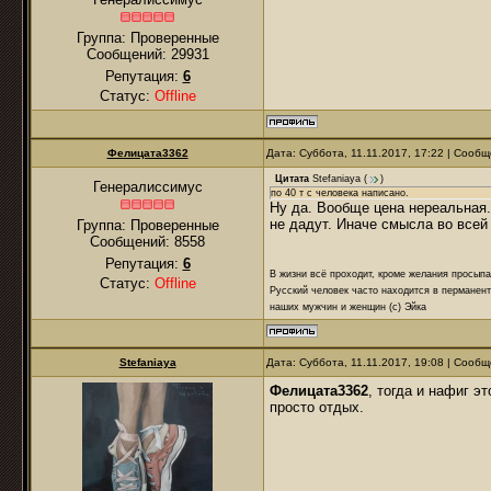
Группа: Проверенные
Сообщений:
29931
Репутация:
6
Статус:
Offline
Фелицата3362
Дата: Суббота, 11.11.2017, 17:22 | Сооб
Цитата
Stefaniaya
(
)
Генералиссимус
по 40 т с человека написано.
Ну да. Вообще цена нереальная.
не дадут. Иначе смысла во всей
Группа: Проверенные
Сообщений:
8558
Репутация:
6
В жизни всё проходит, кроме желания просыпа
Статус:
Offline
Русский человек часто находится в перманент
наших мужчин и женщин (с) Эйка
Stefaniaya
Дата: Суббота, 11.11.2017, 19:08 | Сооб
Фелицата3362
, тогда и нафиг э
просто отдых.