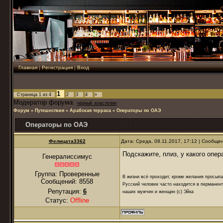
Главная
|
Регистрация
|
Вход
1
Страница
1
из
4
2
3
4
»
Модератор форума:
чёрный_властелин
Форум
»
Путешествия
»
Арабская терраса
»
Операторы по ОАЭ
Операторы по ОАЭ
Фелицата3362
Дата: Среда, 08.11.2017, 17:12 | Сообще
Подскажите, плиз, у какого опе
Генералиссимус
Группа: Проверенные
В жизни всё проходит, кроме желания просыпа
Сообщений:
8558
Русский человек часто находится в перманент
Репутация:
6
наших мужчин и женщин (с) Эйка
Статус:
Offline