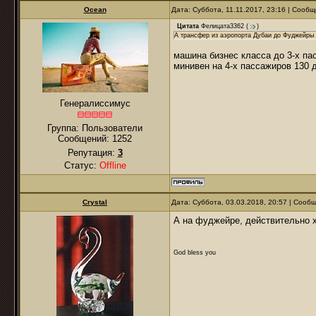
Ocean
Дата: Суббота, 11.11.2017, 23:16 | Сооб
Цитата
Фелицата3362
(
)
А трансфер из аэропорта Дубаи до Фуджейры 
машина бизнес класса до 3-х п
минивен на 4-х пассажиров 130 
Генералиссимус
Группа: Пользователи
Сообщений:
1252
Репутация:
3
Статус:
Offline
Crystal
Дата: Суббота, 03.03.2018, 20:57 | Соо
А на фуджейре, действительно 
God bless you