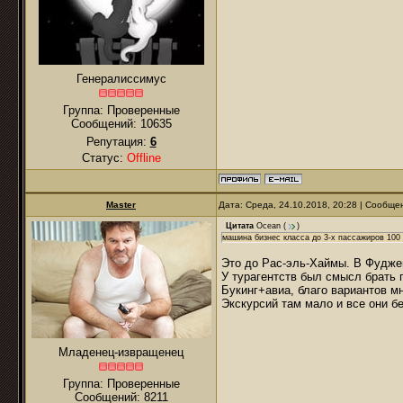
Генералиссимус
Группа: Проверенные
Сообщений:
10635
Репутация:
6
Статус:
Offline
Master
Дата: Среда, 24.10.2018, 20:28 | Сообщ
Цитата
Ocean
(
)
машина бизнес класса до 3-х пассажиров 100
Это до Рас-эль-Хаймы. В Фуджей
У турагентств был смысл брать 
Букинг+авиа, благо вариантов мн
Экскурсий там мало и все они б
Младенец-извращенец
Группа: Проверенные
Сообщений:
8211