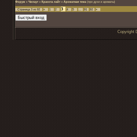
Форум
»
Чилаут
»
Красота лайт
»
Ароматная тема
(про духи и ароматы)
3
Страница
3
из
92
«
1
2
4
5
…
91
92
»
Copyrigh