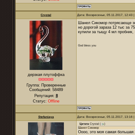
Crystal
Дата: Воскресенье, 05.11.2017, 12:43
Шанел Сикомор потрясающе з
но дорогой зараза 12 тыс за 75
купили за тыщу 4 мл пробник, 
God bless you
дерзкая плутоффка
Группа: Проверенные
Сообщений:
58489
Репутация:
8
Статус:
Offline
Stefaniaya
Дата: Воскресенье, 05.11.2017, 13:16
Цитата
Crystal
(
)
Шанел Сикомор
Оооо, это моя самая большая 