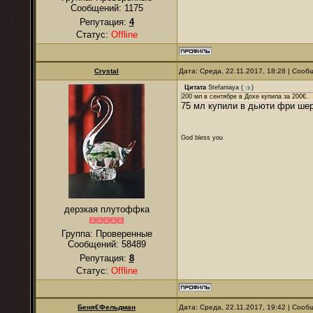
Сообщений:
1175
Репутация:
4
Статус:
Offline
Crystal
Дата: Среда, 22.11.2017, 18:28 | Соо
Цитата
Stefaniaya
(
)
200 мл в сентябре в Дохе купила за 200€.
75 мл купили в дьюти фри ше
God bless you
дерзкая плутоффка
Группа: Проверенные
Сообщений:
58489
Репутация:
8
Статус:
Offline
Беня€Фельдман
Дата: Среда, 22.11.2017, 19:42 | Соо