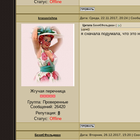
Статус:
Offline
krasavishna
Дата: Среда, 22.11.2017, 20:24 | Соо
Цитата
Беня€Фельдман
(
)
удом))
я сначала подумала, что это н
Жгучая перечница
Группа: Проверенные
Сообщений:
26420
Репутация:
8
Статус:
Offline
Беня€Фельдман
Дата: Вторник, 26.12.2017, 15:20 | С