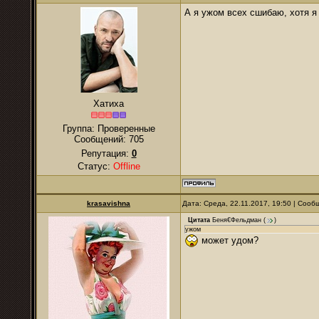
А я ужом всех сшибаю, хотя я 
Хатиха
Группа: Проверенные
Сообщений:
705
Репутация:
0
Статус:
Offline
krasavishna
Дата: Среда, 22.11.2017, 19:50 | Соо
Цитата
Беня€Фельдман
(
)
ужом
может удом?