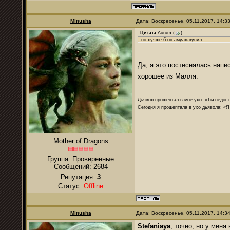
Minusha
Дата: Воскресенье, 05.11.2017, 14:
Цитата
Aurum
(
)
, но лучше б он амуаж купил
Да, я это постеснялась напи
хорошее из Малля.
Дьявол прошептал в мое ухо: «Ты недост
Сегодня я прошептала в ухо дьявола: «Я
Mother of Dragons
Группа: Проверенные
Сообщений:
2684
Репутация:
3
Статус:
Offline
Minusha
Дата: Воскресенье, 05.11.2017, 14:
Stefaniaya
, точно, но у мен