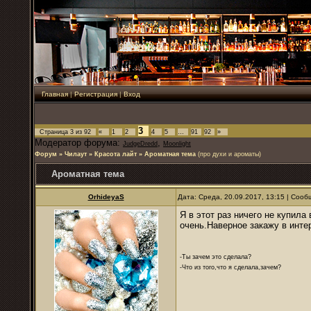
Главная
|
Регистрация
|
Вход
3
Страница
3
из
92
«
1
2
4
5
…
91
92
»
Модератор форума:
,
JudgeDredd
Moonlight
Форум
»
Чилаут
»
Красота лайт
»
Ароматная тема
(про духи и ароматы)
Ароматная тема
OrhideyaS
Дата: Среда, 20.09.2017, 13:15 | Соо
Я в этот раз ничего не купила
очень.Наверное закажу в инте
-Ты зачем это сделала?
-Что из того,что я сделала,зачем?