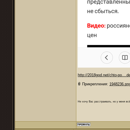
http://2018god.net/chto-po....
Прикрепления:
1948236.pn
Не хочу Вас расстраивать, но у меня всё