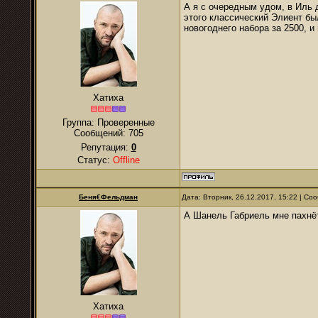
А я с очередным удом, в Иль д
этого классический Элиент был
новогоднего набора за 2500, и
Хатиха
Группа: Проверенные
Сообщений:
705
Репутация:
0
Статус:
Offline
Беня€Фельдман
Дата: Вторник, 26.12.2017, 15:22 | С
А Шанель Габриель мне пахнёт
Хатиха