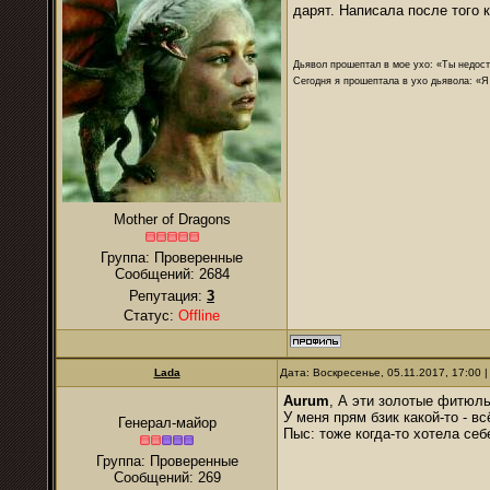
дарят. Написала после того
Дьявол прошептал в мое ухо: «Ты недост
Сегодня я прошептала в ухо дьявола: «Я
Mother of Dragons
Группа: Проверенные
Сообщений:
2684
Репутация:
3
Статус:
Offline
Lada
Дата: Воскресенье, 05.11.2017, 17:00
Aurum
, А эти золотые фитюл
У меня прям бзик какой-то - в
Генерал-майор
Пыс: тоже когда-то хотела себ
Группа: Проверенные
Сообщений:
269