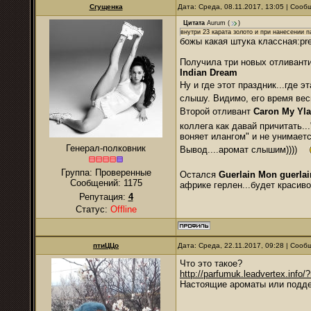
Сгущенка
Дата: Среда, 08.11.2017, 13:05 | Соо
Цитата
Aurum
(
)
внутри 23 карата золото и при нанесении 
божы какая штука классная:pr
Получила три новых отливанти
Indian Dream
Ну и где этот праздник...где 
слышу. Видимо, его время вес
Второй отливант
Caron My Yl
коллега как давай причитать..
воняет илангом" и не унимаетс
Генерал-полковник
Вывод....аромат слышим))))
Группа: Проверенные
Остался
Guerlain Mon guerlai
Сообщений:
1175
африке герлен...будет красиво
Репутация:
4
Статус:
Offline
птиЦЦо
Дата: Среда, 22.11.2017, 09:28 | Соо
Что это такое?
http://parfumuk.leadvertex.info/?r
Настоящие ароматы или подд