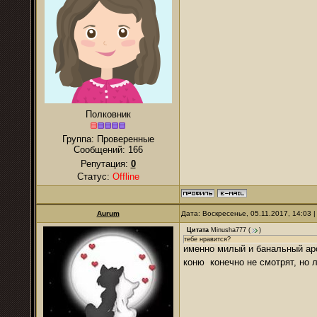
Полковник
Группа: Проверенные
Сообщений:
166
Репутация:
0
Статус:
Offline
Aurum
Дата: Воскресенье, 05.11.2017, 14:03
Цитата
Minusha777
(
)
тебе нравится?
именно милый и банальный аро
коню конечно не смотрят, но