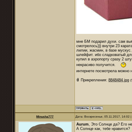
мне БМ подарил духи. сам выб
смотрелось))) внутри 23 карат
лилии, жасмин, в базе мускус.
шлейфит. ибо сладковатый дл
купил в аэропорту сразу 2 шту
некрасиво получится.
ещ
интернете посмотрела можно 
Прикрепления:
8848484.jpg
(
Minusha777
Дата: Воскресенье, 05.11.2017, 14:02
Aurum
,
Это Солнце да? Его н
А Солнце как, тебе нравится?