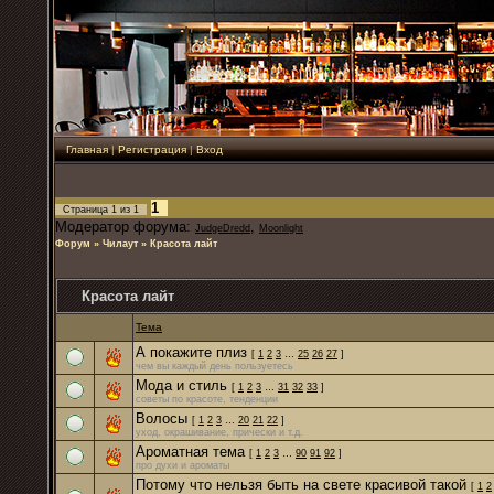
Главная
|
Регистрация
|
Вход
1
Страница
1
из
1
Модератор форума:
,
JudgeDredd
Moonlight
Форум
»
Чилаут
»
Красота лайт
Красота лайт
Тема
А покажите плиз
[
1
2
3
…
25
26
27
]
чем вы каждый день пользуетесь
Мода и стиль
[
1
2
3
…
31
32
33
]
советы по красоте, тенденции
Волосы
[
1
2
3
…
20
21
22
]
уход, окрашивание, прически и т.д.
Ароматная тема
[
1
2
3
…
90
91
92
]
про духи и ароматы
Потому что нельзя быть на свете красивой такой
[
1
2