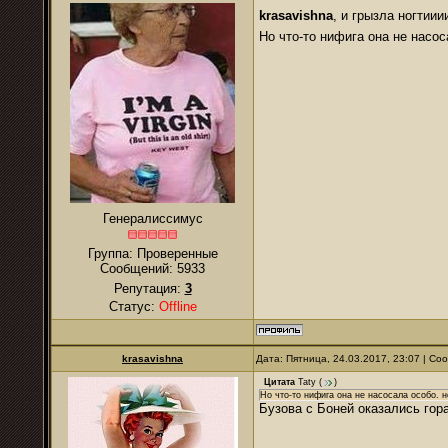
krasavishna
, и грызла ногтии
Но что-то нифига она не насо
Генералиссимус
Группа: Проверенные
Сообщений:
5933
Репутация:
3
Статус:
Offline
krasavishna
Дата: Пятница, 24.03.2017, 23:07 | С
Цитата
Taty
(
)
Но что-то нифига она не насосала особо. 
Бузова с Боней оказались гор