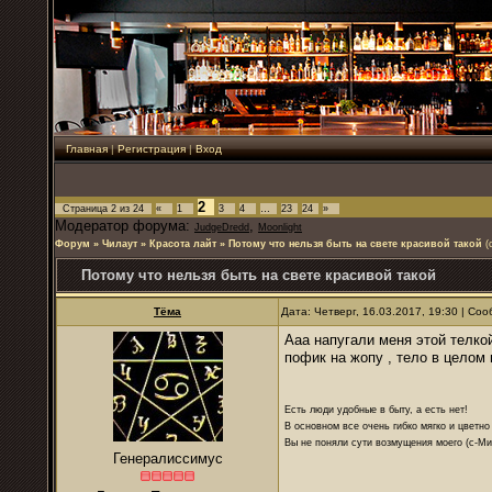
Главная
|
Регистрация
|
Вход
2
Страница
2
из
24
«
1
3
4
…
23
24
»
Модератор форума:
,
JudgeDredd
Moonlight
Форум
»
Чилаут
»
Красота лайт
»
Потому что нельзя быть на свете красивой такой
(
Потому что нельзя быть на свете красивой такой
Тёма
Дата: Четверг, 16.03.2017, 19:30 | С
Ааа напугали меня этой телко
пофик на жопу , тело в целом
Есть люди удобные в быту, а есть нет!
В основном все очень гибко мягко и цветно
Вы не поняли сути возмущения моего (с-М
Генералиссимус