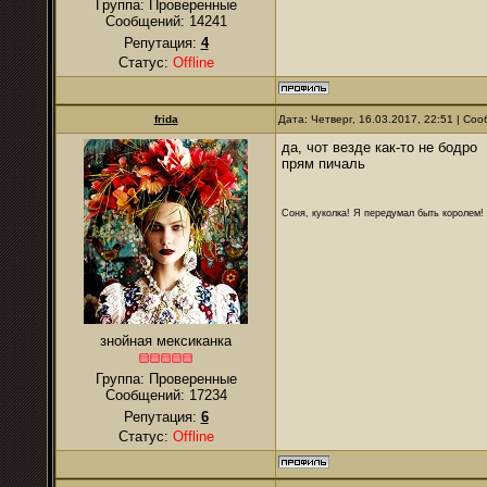
Группа: Проверенные
Сообщений:
14241
Репутация:
4
Статус:
Offline
frida
Дата: Четверг, 16.03.2017, 22:51 | С
да, чот везде как-то не бодро
прям пичаль
Соня, куколка! Я передумал быть королем! Я
знойная мексиканка
Группа: Проверенные
Сообщений:
17234
Репутация:
6
Статус:
Offline