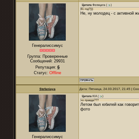
Цитата
Фелицата
(
)
81 год?)))
Не, ну молодец - с активной ж
Генералиссимус
Группа: Проверенные
Сообщений:
29931
Репутация:
6
Статус:
Offline
Stefaniaya
Дата: Пятница, 24.03.2017, 21:45 | С
Цитата
KIA
(
)
чо правда???
Летом был юбилей как говорит 
фото
Генералиссимус