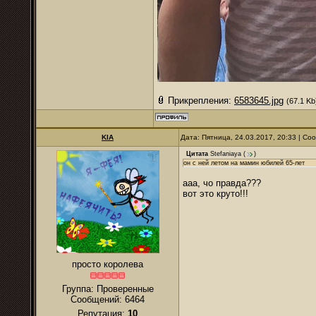
Прикрепления:
6583645.jpg
(67.1 Kb
KIA
Дата: Пятница, 24.03.2017, 20:33 | С
Цитата
Stefaniaya
(
)
он с ней летом на мамин юбилей 65-лет
ааа, чо правда???
вот это круто!!!
просто королева
Группа: Проверенные
Сообщений:
6464
Репутация:
10