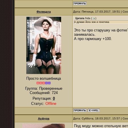
Фелицата
Дата: Пятница, 17.03.2017, 19:51 | С
Цитата
frida
(
)
я думаю йога зож и генетика
Это ты про старушку на фотке?
занималась.
А про гармошку +100.
Просто волшебница
Группа: Проверенные
Сообщений:
724
Репутация:
0
Статус:
Offline
Асфура
Дата: Суббота, 18.03.2017, 15:57 | С
Под моду можно отельную вет