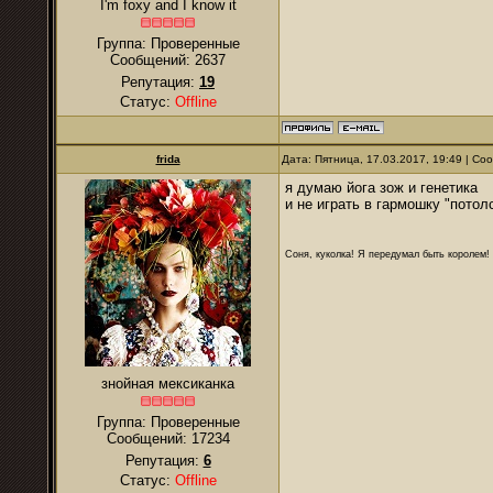
I'm foxy and I know it
Группа: Проверенные
Сообщений:
2637
Репутация:
19
Статус:
Offline
frida
Дата: Пятница, 17.03.2017, 19:49 | С
я думаю йога зож и генетика
и не играть в гармошку "пото
Соня, куколка! Я передумал быть королем! Я
знойная мексиканка
Группа: Проверенные
Сообщений:
17234
Репутация:
6
Статус:
Offline