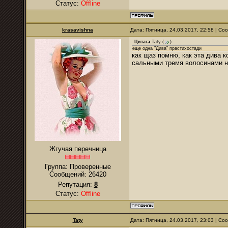
Статус:
Offline
krasavishna
Дата: Пятница, 24.03.2017, 22:58 | С
Цитата
Taty
(
)
еще одна "Дива" прастихостади
как щаз помню, как эта дива 
сальными тремя волосинами н
Жгучая перечница
Группа: Проверенные
Сообщений:
26420
Репутация:
8
Статус:
Offline
Taty
Дата: Пятница, 24.03.2017, 23:03 | С