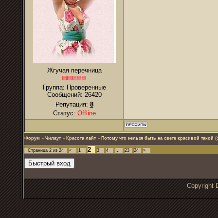
Жгучая перечница
Группа: Проверенные
Сообщений:
26420
Репутация:
8
Статус:
Offline
Форум
»
Чилаут
»
Красота лайт
»
Потому что нельзя быть на свете красивой такой
(
2
Страница
2
из
24
«
1
3
4
…
23
24
»
Copyrigh