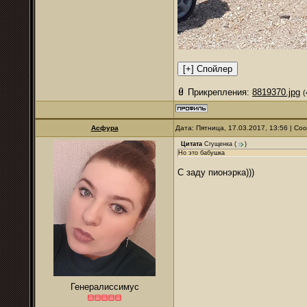
Прикрепления:
8819370.jpg
(
Асфура
Дата: Пятница, 17.03.2017, 13:56 | С
Цитата
Сгущенка
(
)
Но это бабушка
С заду пионэрка)))
Генералиссимус