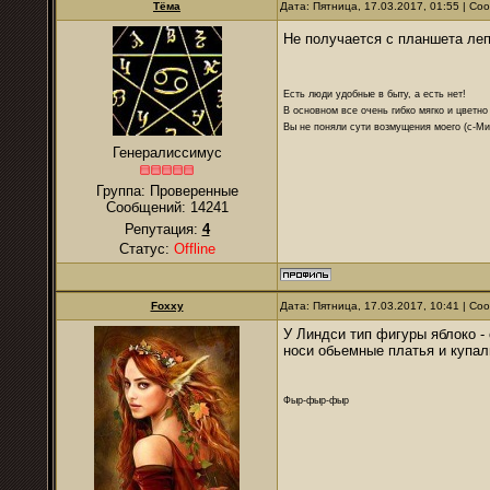
Тёма
Дата: Пятница, 17.03.2017, 01:55 | С
Не получается с планшета ле
Есть люди удобные в быту, а есть нет!
В основном все очень гибко мягко и цветно
Вы не поняли сути возмущения моего (с-М
Генералиссимус
Группа: Проверенные
Сообщений:
14241
Репутация:
4
Статус:
Offline
Foxxy
Дата: Пятница, 17.03.2017, 10:41 | С
У Линдси тип фигуры яблоко - 
носи обьемные платья и купал
Фыр-фыр-фыр