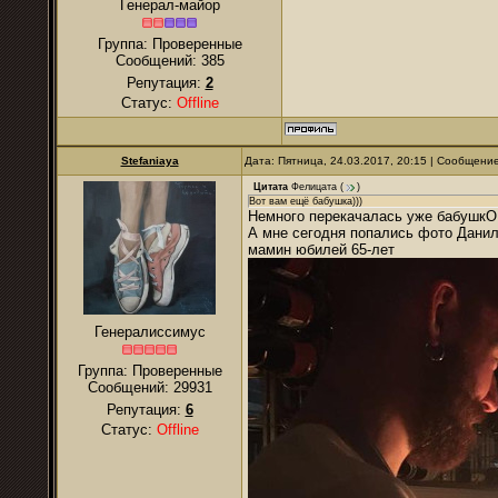
Генерал-майор
Группа: Проверенные
Сообщений:
385
Репутация:
2
Статус:
Offline
Stefaniaya
Дата: Пятница, 24.03.2017, 20:15 | Сообщени
Цитата
Фелицата
(
)
Вот вам ещё бабушка)))
Немного перекачалась уже бабушкО
А мне сегодня попались фото Данил
мамин юбилей 65-лет
Генералиссимус
Группа: Проверенные
Сообщений:
29931
Репутация:
6
Статус:
Offline