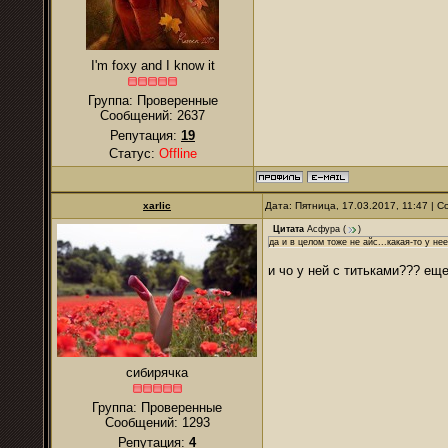
I'm foxy and I know it
Группа: Проверенные
Сообщений:
2637
Репутация:
19
Статус:
Offline
xarlic
Дата: Пятница, 17.03.2017, 11:47 |
Цитата
Асфура
(
)
да и в целом тоже не айс...какая-то у н
и чо у ней с титьками??? ещ
сибирячка
Группа: Проверенные
Сообщений:
1293
Репутация:
4