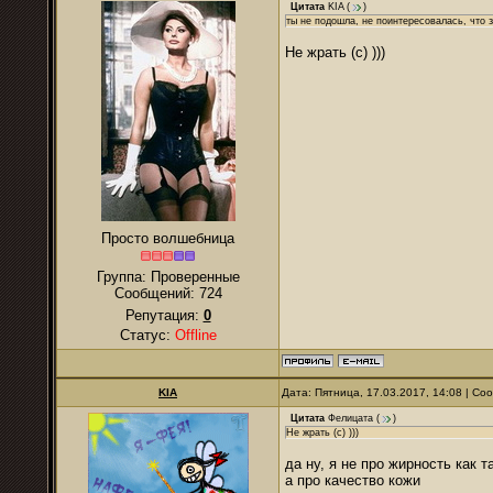
Цитата
KIA
(
)
ты не подошла, не поинтересовалась, что 
Не жрать (с) )))
Просто волшебница
Группа: Проверенные
Сообщений:
724
Репутация:
0
Статус:
Offline
KIA
Дата: Пятница, 17.03.2017, 14:08 | С
Цитата
Фелицата
(
)
Не жрать (с) )))
да ну, я не про жирность как 
а про качество кожи