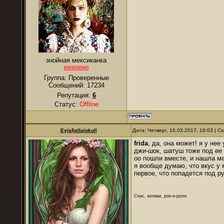
знойная мексиканка
Группа: Проверенные
Сообщений:
17234
Репутация:
6
Статус:
Offline
Eyjafjallajokull
Дата: Четверг, 16.03.2017, 19:03 | 
frida
, да, она может! я у не
джи-шок, шатуш тоже под ее 
оо пошли вместе, и нашла м
я вообще думаю, что вкус у 
первое, что попадется под ру
Секс, котики, рок-н-ролл