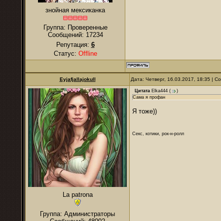
знойная мексиканка
Группа: Проверенные
Сообщений:
17234
Репутация:
6
Статус:
Offline
Eyjafjallajokull
Дата: Четверг, 16.03.2017, 18:35 | 
Цитата
Elka444
(
)
Сама я профан
Я тоже))
Секс, котики, рок-н-ролл
La patrona
Группа: Администраторы