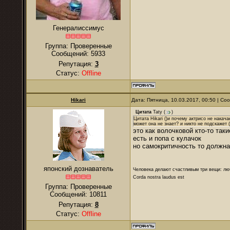
Генералиссимус
Группа: Проверенные
Сообщений:
5933
Репутация:
3
Статус:
Offline
Hikari
Дата: Пятница, 10.03.2017, 00:50 | С
Цитата
Taty
(
)
Цитата Hikari ()и почему актрисо не накача
может она не знает? и никто не подскажет (
это как волочковой кто-то та
есть и попа с кулачок
но самокритичность то должна
японский дознаватель
Человека делают счастливым три вещи: лю
Corda nostra laudus est
Группа: Проверенные
Сообщений:
10811
Репутация:
8
Статус:
Offline