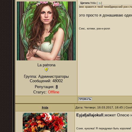
Цитата
frida
(
)
мне нравится твой тинейджерский рок-ст
это просто я донашиваю одеж
Секс, котики, рок-н-ролл
La patrona
Группа: Администраторы
Сообщений:
48002
Репутация:
8
Статус:
Offline
frida
Дата: Четверг, 16.03.2017, 18:45 | С
Eyjafjallajokull
,может Олесю н
Соня, куколка! Я передумал быть королем! Я