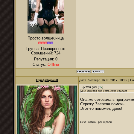
Просто волшебница
Группа: Проверенные
Сообщений:
724
Репутация:
0
Статус:
Offline
Eyjafjallajokull
Дата: Четверг, 16.03.2017, 18:09 | 
Цитата
gabi
(
)
Мне кажется она сама себе стилист
Она же сетовала в программе
Сережу Зверева помочь...
Этот-то поможет, дооо!
Секс, котики, рок-н-ролл