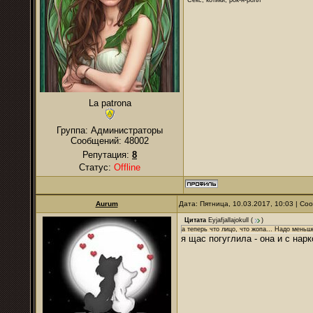
La patrona
Группа: Администраторы
Сообщений:
48002
Репутация:
8
Статус:
Offline
Aurum
Дата: Пятница, 10.03.2017, 10:03 | С
Цитата
Eyjafjallajokull
(
)
а теперь что лицо, что жопа... Надо меньш
я щас погуглила - она и с нар