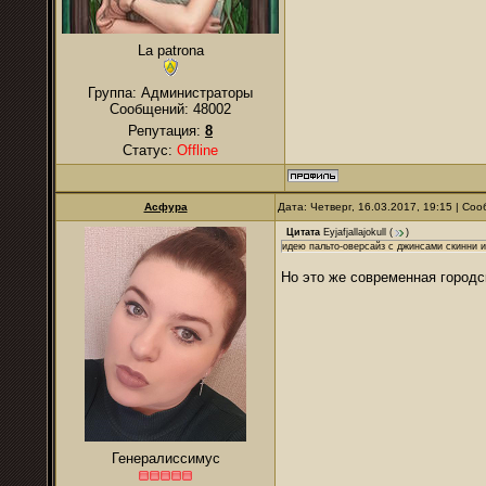
La patrona
Группа: Администраторы
Сообщений:
48002
Репутация:
8
Статус:
Offline
Асфура
Дата: Четверг, 16.03.2017, 19:15 | С
Цитата
Eyjafjallajokull
(
)
идею пальто-оверсайз с джинсами скинни 
Но это же современная городс
Генералиссимус