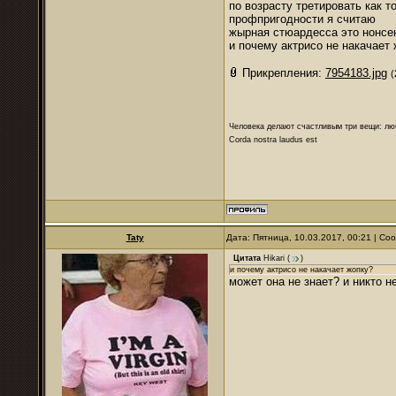
по возрасту третировать как т
профпригодности я считаю
жырная стюардесса это нонсе
и почему актрисо не накачает 
Прикрепления:
7954183.jpg
(
Человека делают счастливым три вещи: лю
Corda nostra laudus est
Taty
Дата: Пятница, 10.03.2017, 00:21 | С
Цитата
Hikari
(
)
и почему актрисо не накачает жопку?
может она не знает? и никто не