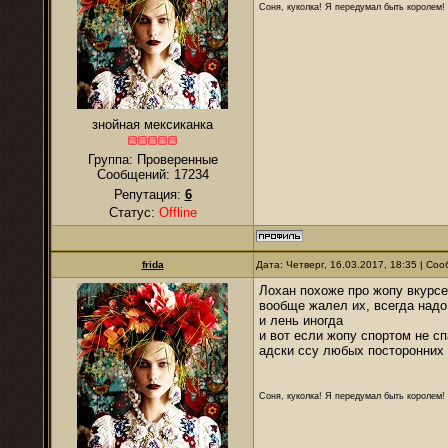
Соня, куколка! Я передумал быть королем! Я
знойная мексиканка
Группа: Проверенные
Сообщений:
17234
Репутация:
6
Статус:
Offline
frida
Дата: Четверг, 16.03.2017, 18:35 | С
Лохан похоже про жопу вкурсе
вообще жалел их, всегда надо
и лень иногда
и вот если жопу спортом не сп
адски ссу любых посторонних 
Соня, куколка! Я передумал быть королем! Я