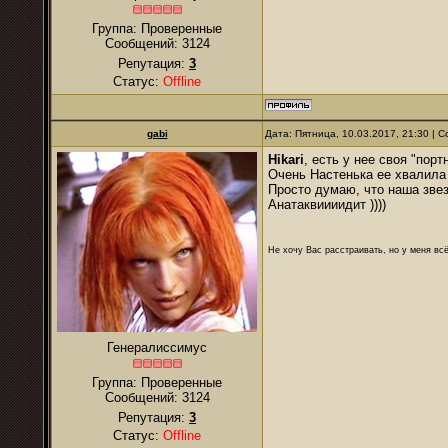
Группа: Проверенные
Сообщений:
3124
Репутация:
3
Статус:
Offline
gabi
Дата: Пятница, 10.03.2017, 21:30 |
Hikari
, есть у нее своя "порт
Очень Настенька ее хвалила 
Просто думаю, что наша звез
Анатаквиииидит ))))
Не хочу Вас расстраивать, но у меня всё
Генералиссимус
Группа: Проверенные
Сообщений:
3124
Репутация:
3
Статус:
Offline