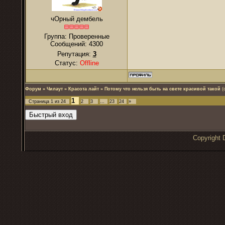
чОрный дембель
Группа: Проверенные
Сообщений:
4300
Репутация:
3
Статус:
Offline
Форум
»
Чилаут
»
Красота лайт
»
Потому что нельзя быть на свете красивой такой
(
1
Страница
1
из
24
2
3
…
23
24
»
Copyrigh