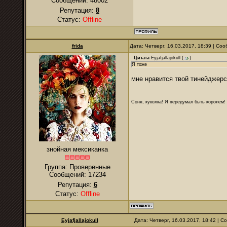
Сообщений:
48002
Репутация:
8
Статус:
Offline
frida
Дата: Четверг, 16.03.2017, 18:39 | С
Цитата
Eyjafjallajokull
(
)
Я тоже
мне нравится твой тинейджерс
Соня, куколка! Я передумал быть королем! Я
знойная мексиканка
Группа: Проверенные
Сообщений:
17234
Репутация:
6
Статус:
Offline
Eyjafjallajokull
Дата: Четверг, 16.03.2017, 18:42 | 