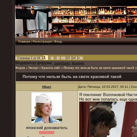
Главная
|
Регистрация
|
Вход
1
Страница
1
из
24
2
3
…
23
24
»
Модератор форума:
,
JudgeDredd
Moonlight
Форум
»
Чилаут
»
Красота лайт
»
Потому что нельзя быть на свете красивой такой
(
Потому что нельзя быть на свете красивой такой
Hikari
Дата: Пятница, 10.03.2017, 00:11 | С
Я поклоннег Волочковой Насти
Но вот мне попалась еще одна
японский дознаватель