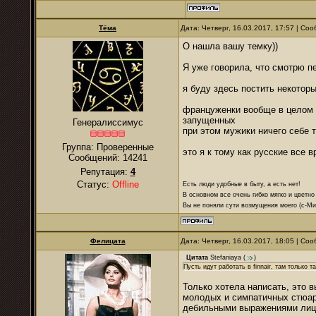
Тёма
Дата: Четверг, 16.03.2017, 17:57 | С
О нашла вашу темку))
Я уже говорила, что смотрю п
я буду здесь постить некотор
француженки вообще в целом н
запущенных
Генералиссимус
при этом мужики ничего себе 
Группа: Проверенные
это я к тому как русские все 
Сообщений:
14241
Репутация:
4
Статус:
Offline
Есть люди удобные в быту, а есть нет!
В основном все очень гибко мягко и цветно
Вы не поняли сути возмущения моего (с-М
Фелицата
Дата: Четверг, 16.03.2017, 18:05 | С
Цитата
Stefaniaya
(
)
Пусть идут работать в finnair, там только
Только хотела написать, это 
молодых и симпатичных стюар
дебильными выражениями лиц