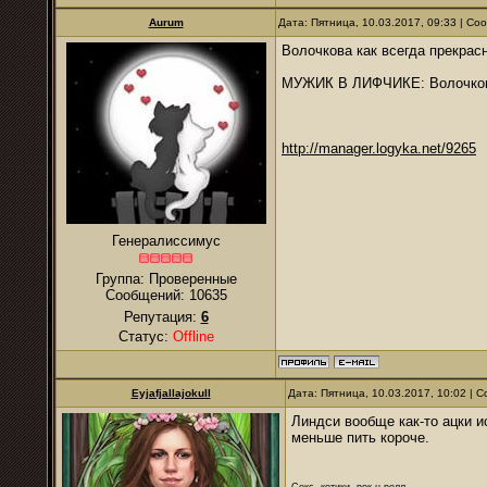
Aurum
Дата: Пятница, 10.03.2017, 09:33 | С
Волочкова как всегда прекрасн
МУЖИК В ЛИФЧИКЕ: Волочкову 
http://manager.logyka.net/9265
Генералиссимус
Группа: Проверенные
Сообщений:
10635
Репутация:
6
Статус:
Offline
Eyjafjallajokull
Дата: Пятница, 10.03.2017, 10:02 |
Линдси вообще как-то ацки и
меньше пить короче.
Секс, котики, рок-н-ролл