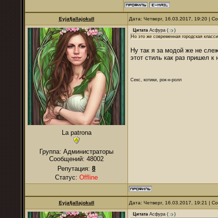
Eyjafjallajokull
Дата: Четверг, 16.03.2017, 19:20 | 
Цитата
Асфура
(
)
Но это же современная городская класси
Ну так я за модой же не сле
этот стиль как раз пришел к 
Секс, котики, рок-н-ролл
La patrona
Группа: Администраторы
Сообщений:
48002
Репутация:
8
Статус:
Offline
Eyjafjallajokull
Дата: Четверг, 16.03.2017, 19:21 | 
Цитата
Асфура
(
)