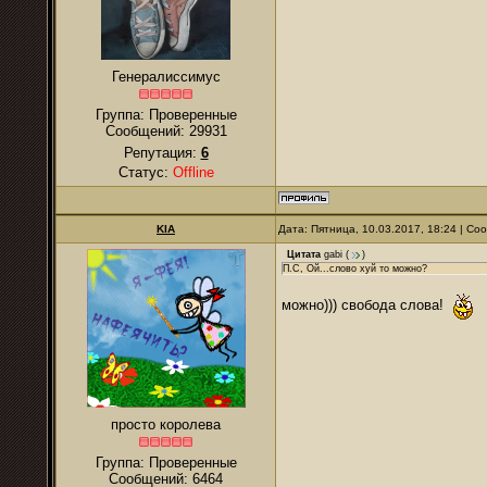
Генералиссимус
Группа: Проверенные
Сообщений:
29931
Репутация:
6
Статус:
Offline
KIA
Дата: Пятница, 10.03.2017, 18:24 | С
Цитата
gabi
(
)
П.С, Ой...слово хуй то можно?
можно))) свобода слова!
просто королева
Группа: Проверенные
Сообщений:
6464