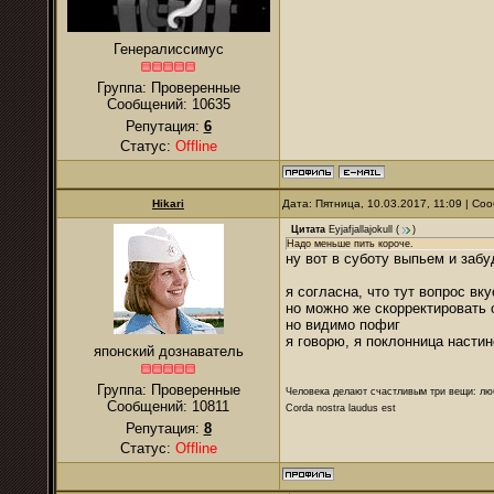
Генералиссимус
Группа: Проверенные
Сообщений:
10635
Репутация:
6
Статус:
Offline
Hikari
Дата: Пятница, 10.03.2017, 11:09 | С
Цитата
Eyjafjallajokull
(
)
Надо меньше пить короче.
ну вот в суботу выпьем и за
я согласна, что тут вопрос вк
но можно же скорректировать 
но видимо пофиг
я говорю, я поклонница настин
японский дознаватель
Группа: Проверенные
Человека делают счастливым три вещи: лю
Сообщений:
10811
Corda nostra laudus est
Репутация:
8
Статус:
Offline