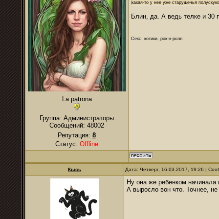
какая-то у нее уже старушечья полускук
Блин, да. А ведь телке и 30 
Секс, котики, рок-н-ролл
La patrona
Группа: Администраторы
Сообщений:
48002
Репутация:
8
Статус:
Offline
Кысь
Дата: Четверг, 16.03.2017, 19:26 | С
Ну она же ребенком начинала 
А выросло вон что. Точнее, не