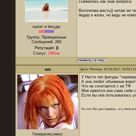
съёжилась как знак вопроса.
Волочкова жесть)) читаю ее те
бедер и жопы, но ведь не ком
халат и бигуди
Группа: Проверенные
Сообщений:
260
Репутация:
0
Статус:
Offline
gabi
Дата: Пятница, 10.03.2017, 20:59 |
У Насти тип фигуры "перевер
А она любит объемные ворот
Что не сочетается с ее ТФ .
Мне кажется она сама себе с
Если бы она пользовалась ус
Не хочу Вас расстраивать, но у меня всё
Генералиссимус