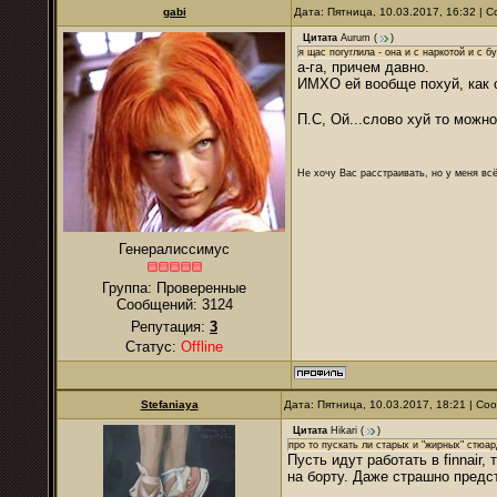
gabi
Дата: Пятница, 10.03.2017, 16:32 |
Цитата
Aurum
(
)
я щас погуглила - она и с наркотой и с 
а-га, причем давно.
ИМХО ей вообще похуй, как о
П.С, Ой...слово хуй то мож
Не хочу Вас расстраивать, но у меня всё
Генералиссимус
Группа: Проверенные
Сообщений:
3124
Репутация:
3
Статус:
Offline
Stefaniaya
Дата: Пятница, 10.03.2017, 18:21 | С
Цитата
Hikari
(
)
про то пускать ли старых и "жирных" стюар
Пусть идут работать в finnair
на борту. Даже страшно предст