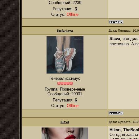
Сообщений:
2239
Репутация:
3
Статус:
Offline
Stefaniaya
Дата: Пятница, 10.
Slava
, я ходил
постоянно. А п
Генералиссимус
Группа: Проверенные
Сообщений:
29931
Репутация:
6
Статус:
Offline
Slava
Дата: Суббота, 11.
Hikari
,
TheBoo
Сегодня зашла 