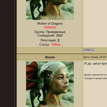
Mother of Dragons
Группа: Проверенные
Сообщений:
2684
Репутация:
3
Статус:
Offline
Minusha
Дата: Среда, 29.03
И да, цигун кр
Дьявол прошептал в м
Сегодня я прошептала