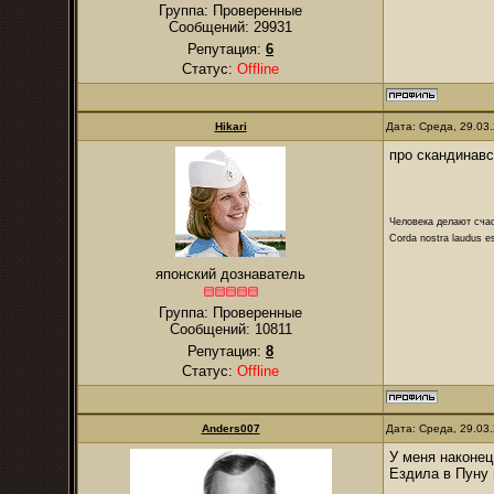
Группа: Проверенные
Сообщений:
29931
Репутация:
6
Статус:
Offline
Hikari
Дата: Среда, 29.03
про скандинав
Человека делают сча
Corda nostra laudus e
японский дознаватель
Группа: Проверенные
Сообщений:
10811
Репутация:
8
Статус:
Offline
Anders007
Дата: Среда, 29.03
У меня наконец
Ездила в Пуну 