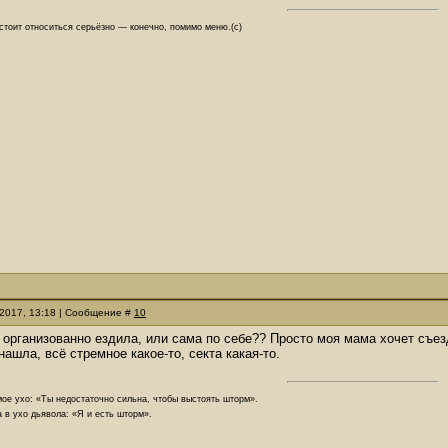
 стоит относиться серьёзно — конечно, помимо меню.(с)
.2017, 13:18 | Сообщение #
10
 организованно ездила, или сама по себе?? Просто моя мама хочет съезд
нашла, всё стремное какое-то, секта какая-то.
ое ухо: «Ты недостаточно сильна, чтобы выстоять шторм».
 в ухо дьявола: «Я и есть шторм».