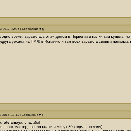
03.2017, 22:35 | Сообщение #
5
а одно время, заразилась этим делом в Норвегии и палки там купила, но
одруга уехала на ПМЖ в Испанию и там всех заразила своими палками,
03.2017, 19:41 | Сообщение #
6
k
,
Stefaniaya
, спасибо!
в спорт мастер, взяла палки и минут 30 ходила по залу)