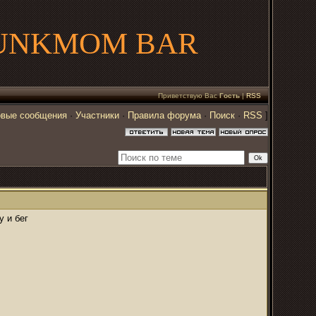
UNKMOM BAR
Приветствую Вас
Гость
|
RSS
вые сообщения
·
Участники
·
Правила форума
·
Поиск
·
RSS
]
у и бег