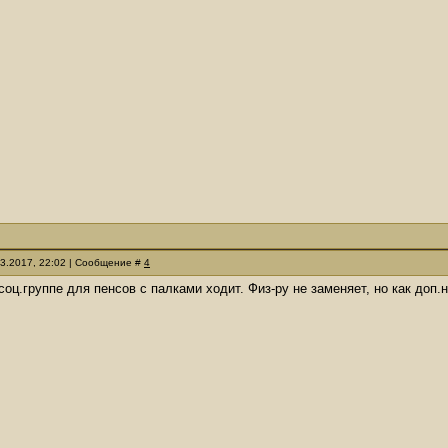
03.2017, 22:02 | Сообщение #
4
соц.группе для пенсов с палками ходит. Физ-ру не заменяет, но как доп.