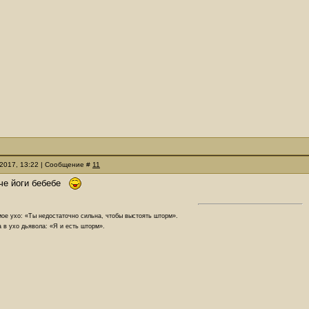
.2017, 13:22 | Сообщение #
11
уче йоги бебебе
ое ухо: «Ты недостаточно сильна, чтобы выстоять шторм».
 в ухо дьявола: «Я и есть шторм».