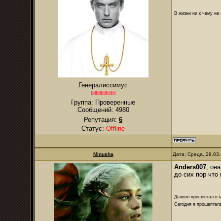
В жизни ни к чему не
Генералиссимус
Группа: Проверенные
Сообщений:
4980
Репутация:
6
Статус:
Offline
Minusha
Дата: Среда, 29.03
Anders007
,
она
до сих пор что 
Дьявол прошептал в м
Сегодня я прошептала