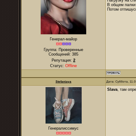
Нагрузку на сп
В общем палки я
Потом отпишусь
Генерал-майор
Группа: Проверенные
Сообщений:
385
Репутация:
2
Статус:
Offline
Stefaniaya
Дата: Суббота, 11.
Slava
, там опр
Генералиссимус