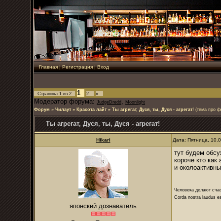
Главная
|
Регистрация
|
Вход
1
Страница
1
из
2
2
»
Модератор форума:
,
JudgeDredd
Moonlight
Форум
»
Чилаут
»
Красота лайт
»
Ты агрегат, Дуся, ты, Дуся - агрегат!
(тема про ф
Ты агрегат, Дуся, ты, Дуся - агрегат!
Hikari
Дата: Пятница, 10.
тут будем обсу
короче кто как
и околоактивн
Человека делают сча
Corda nostra laudus e
японский дознаватель