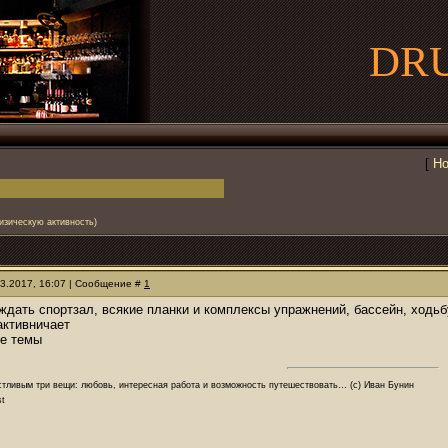
DR
[
Но
изическую активность)
03.2017, 16:07 | Сообщение #
1
ждать спортзал, всякие планки и комплексы упражнений, бассейн, ходьб
 активничает
ые темы
стливым три вещи: любовь, интересная работа и возможность путешествовать… (с) Иван Бунин
st