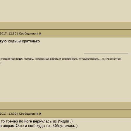
.2017, 12:35 | Сообщение #
8
скую ходьбы кратенько
стливым три вещи: любовь, интересная работа и возможность путешествовать… (с) Иван Бунин
st
.2017, 13:09 | Сообщение #
9
 то тренер по йоге вернулась из Индии .)
в ашрам Ошо и ещё куда то . Обнулилась )