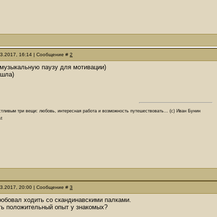
03.2017, 16:14 | Сообщение #
2
 музыкальную паузу для мотивации)
ашла)
стливым три вещи: любовь, интересная работа и возможность путешествовать… (с) Иван Бунин
st
03.2017, 20:00 | Сообщение #
3
робовал ходить со скандинавскими палками.
ть положительный опыт у знакомых?