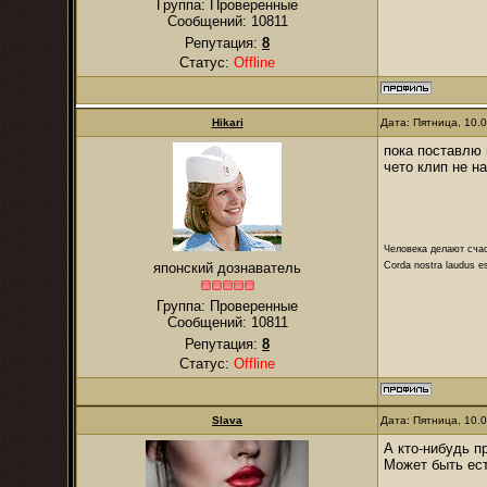
Группа: Проверенные
Сообщений:
10811
Репутация:
8
Статус:
Offline
Hikari
Дата: Пятница, 10.
пока поставлю
чето клип не н
Человека делают сча
Corda nostra laudus e
японский дознаватель
Группа: Проверенные
Сообщений:
10811
Репутация:
8
Статус:
Offline
Slava
Дата: Пятница, 10.
А кто-нибудь п
Может быть ес