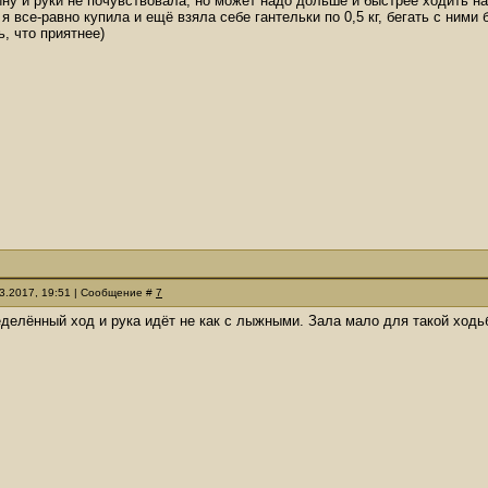
ину и руки не почувствовала, но может надо дольше и быстрее ходить на
 все-равно купила и ещё взяла себе гантельки по 0,5 кг, бегать с ними 
, что приятнее)
03.2017, 19:51 | Сообщение #
7
еделённый ход и рука идёт не как с лыжными. Зала мало для такой ходь