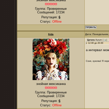
знойная мексиканка
Группа: Проверенные
Сообщений:
17234
Репутация:
6
Статус:
Offline
frida
Дата: Понедельник,
Цитата
Aurum
(
)
с 12.00 до 20.00
а интервал мож
Соня, куколка! Я пере
знойная мексиканка
Группа: Проверенные
Сообщений:
17234
Репутация:
6
Статус:
Offline