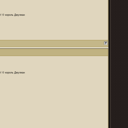
те! © король Джулиан
те! © король Джулиан