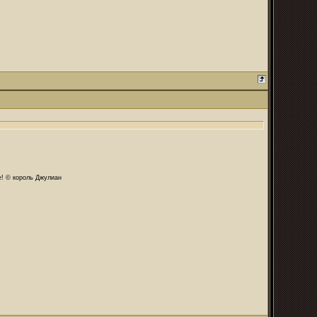
те! © король Джулиан