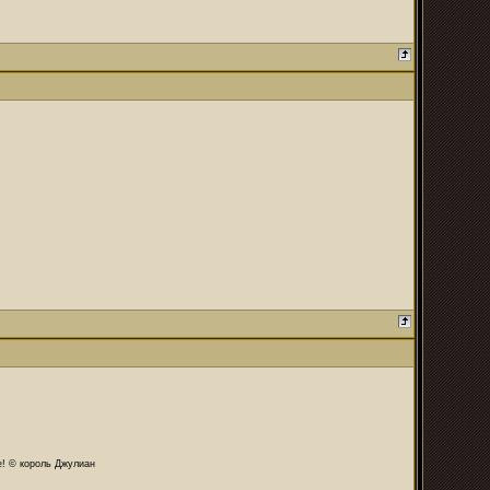
те! © король Джулиан