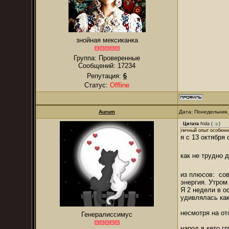
знойная мексиканка
Группа: Проверенные
Сообщений:
17234
Репутация:
6
Статус:
Offline
Aurum
Дата: Понедельник,
Цитата
frida
(
)
личный опыт особенн
я с 13 октября 
как не трудно 
из плюсов: сов
энергия. Утром
Я 2 недели в о
удивлялась ка
несмотря на от
Генералиссимус
народ в кето гр