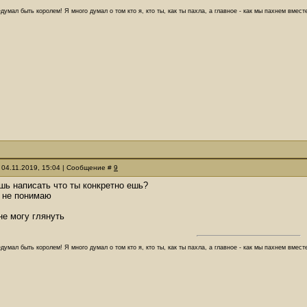
думал быть королем! Я много думал о том кто я, кто ты, как ты пахла, а главное - как мы пахнем вмес
 04.11.2019, 15:04 | Сообщение #
9
шь написать что ты конкретно ешь?
р не понимаю
не могу глянуть
думал быть королем! Я много думал о том кто я, кто ты, как ты пахла, а главное - как мы пахнем вмес