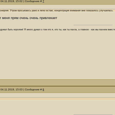
 04.11.2019, 15:02 | Сообщение #
7
 энергия. Утром просыпаюсь рано и легко встаю, концентрация внимания мне показалось улучшилась.
т меня прям очень очень привлекает
думал быть королем! Я много думал о том кто я, кто ты, как ты пахла, а главное - как мы пахнем вмес
 04.11.2019, 15:03 | Сообщение #
8