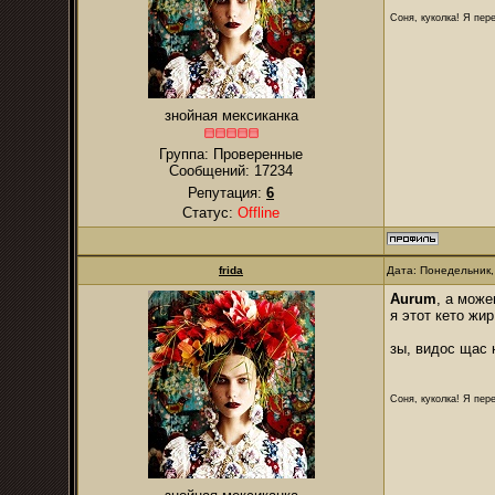
Соня, куколка! Я пере
знойная мексиканка
Группа: Проверенные
Сообщений:
17234
Репутация:
6
Статус:
Offline
frida
Дата: Понедельник,
Aurum
, а може
я этот кето жи
зы, видос щас 
Соня, куколка! Я пере