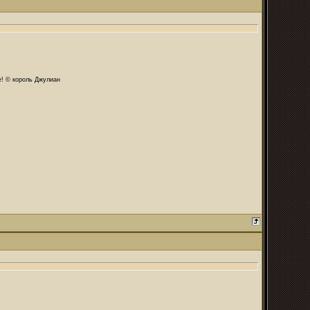
те! © король Джулиан