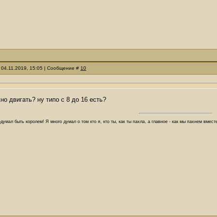
 04.11.2019, 15:05 | Сообщение #
10
но двигать? ну типо с 8 до 16 есть?
думал быть королем! Я много думал о том кто я, кто ты, как ты пахла, а главное - как мы пахнем вмес