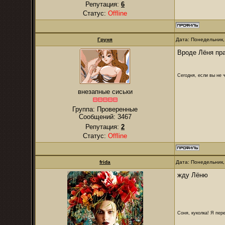
Репутация:
6
Статус:
Offline
Груня
Дата: Понедельник,
Вроде Лёня пра
Сегодня, если вы не 
внезапные сиськи
Группа: Проверенные
Сообщений:
3467
Репутация:
2
Статус:
Offline
frida
Дата: Понедельник,
жду Лёню
Соня, куколка! Я пере