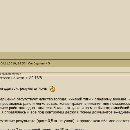
 04.11.2019, 14:56 | Сообщение #
5
о приветствуется
строго на кето + ИГ 16/8
догадаться, результат ноль
ершенно отсутствует чувство голода. никакой тяги к сладкому вообще. 
 просыпаюсь рано и легко встаю, концентрация внимания мне показалос
фисе работала одна - коллега была в отпуске и на мне был огромнейший 
к я справляюсь и все под контролем держу и тонны документов ежедне
сутствие результата (даже 0,5 кг не ушло) я продолжаю ибо мое состо
уппах по 2 кг за 5 дней теряет, по 10 кг за месяц