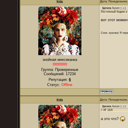
frida
Дата: Понедельник,
Цитата
Aurum
(
)
Постоянный бодряк и
вот этот момен
Соня, куколка! Я пере
знойная мексиканка
Группа: Проверенные
Сообщений:
17234
Репутация:
6
Статус:
Offline
frida
Дата: Понедельник,
Цитата
Aurum
(
)
+ ИГ 16/8
а это что?