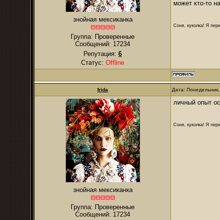
может кто-то н
знойная мексиканка
Соня, куколка! Я пере
Группа: Проверенные
Сообщений:
17234
Репутация:
6
Статус:
Offline
frida
Дата: Понедельник,
личный опыт ос
Соня, куколка! Я пере
знойная мексиканка
Группа: Проверенные
Сообщений:
17234