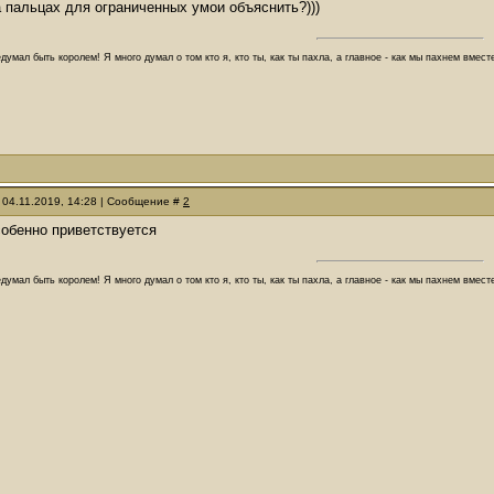
а пальцах для ограниченных умои объяснить?)))
думал быть королем! Я много думал о том кто я, кто ты, как ты пахла, а главное - как мы пахнем вмес
 04.11.2019, 14:28 | Сообщение #
2
обенно приветствуется
думал быть королем! Я много думал о том кто я, кто ты, как ты пахла, а главное - как мы пахнем вмес