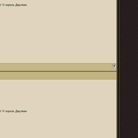
те! © король Джулиан
те! © король Джулиан