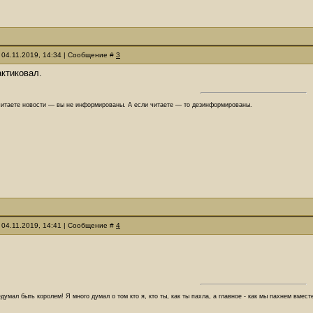
 04.11.2019, 14:34 | Сообщение #
3
ктиковал.
читаете новости — вы не информированы. А если читаете — то дезинформированы.
 04.11.2019, 14:41 | Сообщение #
4
думал быть королем! Я много думал о том кто я, кто ты, как ты пахла, а главное - как мы пахнем вмес