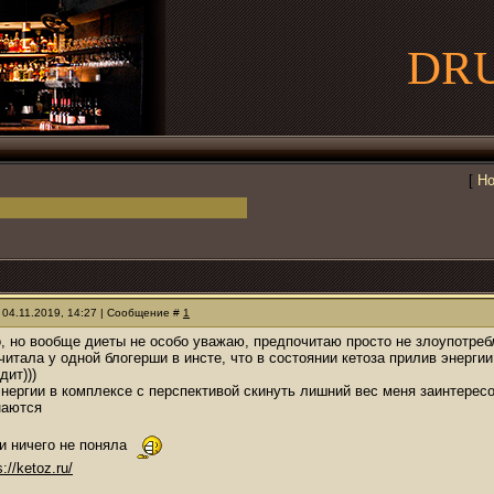
DR
[
Но
 04.11.2019, 14:27 | Сообщение #
1
 но вообще диеты не особо уважаю, предпочитаю просто не злоупотреб
очитала у одной блогерши в инсте, что в состоянии кетоза прилив энерги
дит)))
энергии в комплексе с перспективой скинуть лишний вес меня заинтересо
наются
 и ничего не поняла
s://ketoz.ru/