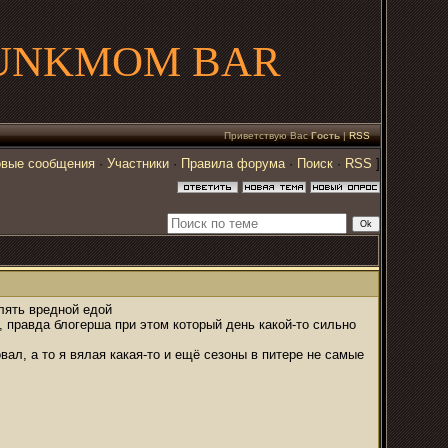
UNKMOM BAR
Приветствую Вас
Гость
|
RSS
вые сообщения
·
Участники
·
Правила форума
·
Поиск
·
RSS
]
лять вредной едой
и, правда блогерша при этом который день какой-то сильно
вал, а то я вялая какая-то и ещё сезоны в питере не самые