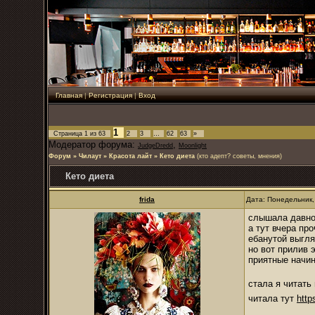
Главная
|
Регистрация
|
Вход
1
Страница
1
из
63
2
3
…
62
63
»
Модератор форума:
,
JudgeDredd
Moonlight
Форум
»
Чилаут
»
Красота лайт
»
Кето диета
(кто адепт? советы, мнения)
Кето диета
frida
Дата: Понедельник,
слышала давно,
а тут вчера пр
ебанутой выгля
но вот прилив 
приятные начи
стала я читать
читала тут
http