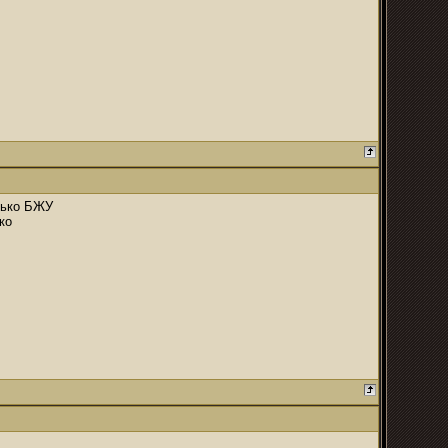
олько БЖУ
ко