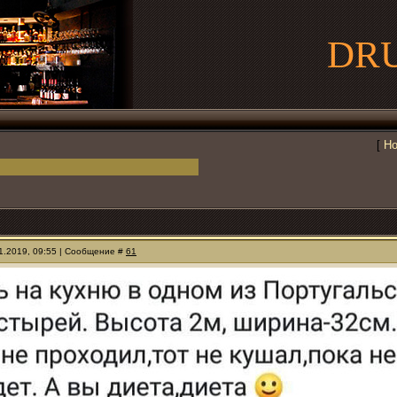
DR
[
Но
11.2019, 09:55 | Сообщение #
61