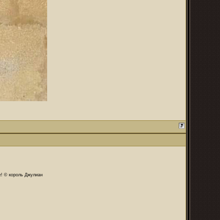
те! © король Джулиан