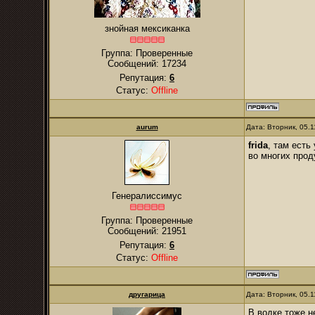
знойная мексиканка
Группа: Проверенные
Сообщений:
17234
Репутация:
6
Статус:
Offline
аurum
Дата: Вторник, 05.
frida
, там есть
во многих прод
Генералиссимус
Группа: Проверенные
Сообщений:
21951
Репутация:
6
Статус:
Offline
другарица
Дата: Вторник, 05.
В водке тоже не