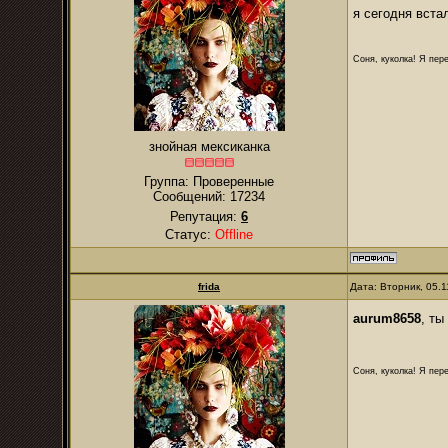
я сегодня вста
Соня, куколка! Я пере
знойная мексиканка
Группа: Проверенные
Сообщений:
17234
Репутация:
6
Статус:
Offline
frida
Дата: Вторник, 05.
aurum8658
, ты
Соня, куколка! Я пере