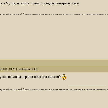
ла в 5 утра, поэтому только пообедаю наверное и всё
думал быть королем! Я много думал о том кто я, кто ты, как ты пахла, а главное - как мы пахнем вмес
11.2019, 10:28 | Сообщение #
67
 уже писала как приложение называется?
думал быть королем! Я много думал о том кто я, кто ты, как ты пахла, а главное - как мы пахнем вмес