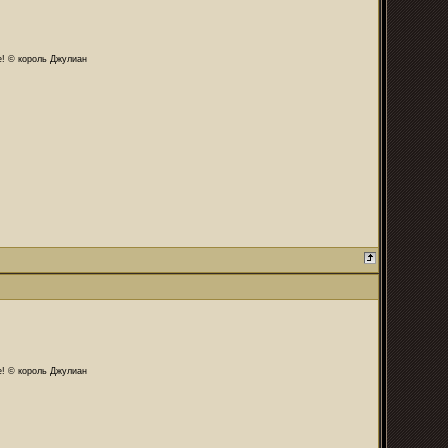
те! © король Джулиан
те! © король Джулиан