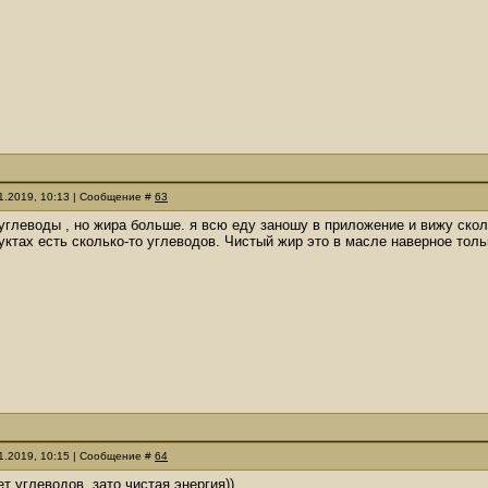
11.2019, 10:13 | Сообщение #
63
 углеводы , но жира больше. я всю еду заношу в приложение и вижу ск
уктах есть сколько-то углеводов. Чистый жир это в масле наверное толь
11.2019, 10:15 | Сообщение #
64
т углеводов, зато чистая энергия))