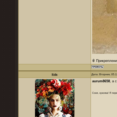
Прикреплени
frida
Дата: Вторник, 05.
aurum8658
, а 
Соня, куколка! Я пере