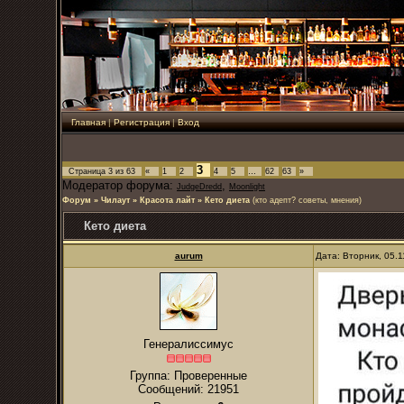
Главная
|
Регистрация
|
Вход
3
Страница
3
из
63
«
1
2
4
5
…
62
63
»
Модератор форума:
,
JudgeDredd
Moonlight
Форум
»
Чилаут
»
Красота лайт
»
Кето диета
(кто адепт? советы, мнения)
Кето диета
аurum
Дата: Вторник, 05.
Генералиссимус
Группа: Проверенные
Сообщений:
21951