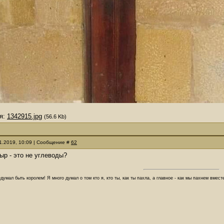
я:
1342915.jpg
(56.6 Kb)
11.2019, 10:09 | Сообщение #
62
сыр - это не углеводы?
думал быть королем! Я много думал о том кто я, кто ты, как ты пахла, а главное - как мы пахнем вмес