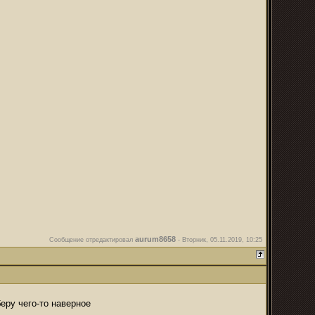
aurum8658
Сообщение отредактировал
-
Вторник, 05.11.2019, 10:25
беру чего-то наверное