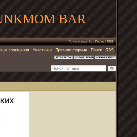
UNKMOM BAR
Приветствую Вас
Гость
|
RSS
вые сообщения
·
Участники
·
Правила форума
·
Поиск
·
RSS
]