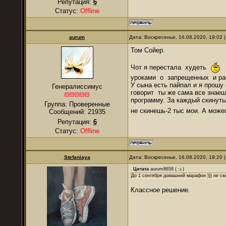
Репутация:
6
Статус:
Offline
аurum
Дата: Воскресенье, 16.08.2020, 19:02
Том Сойер.
Чот я перестала худеть
а
уроками о запрещенных и раз
У сына есть пайпал и я прошу 
Генералиссимус
говорит ты же сама все знаеш
программу. За каждый скинутый
Группа: Проверенные
не скинешь-2 тыс мои. А мож
Сообщений:
21935
Репутация:
6
Статус:
Offline
Stefaniaya
Дата: Воскресенье, 16.08.2020, 19:20
Цитата
aurum8658
(
)
До 1 сентября домашний марафон ))) не ск
Классное решение.