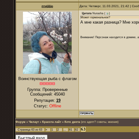
птиЦЦо
Дата: Четверг, 11.03.2021, 21:42 | Со
Цитата
Nurаsha
(
)
Может гормональное?
А мне какая разница? Мне хо
Внимание! Персонаж находится в домике, а
Воинствующая рыба с флагом
Группа: Проверенные
Сообщений:
45040
Репутация:
19
Статус:
Offline
Форум
»
Чилаут
»
Красота лайт
»
Кето диета
(кто адепт? советы, мнения)
63
Страница
63
из
63
«
1
2
…
61
62