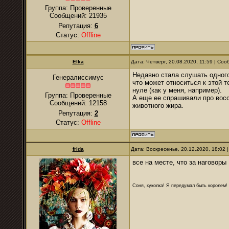
Группа: Проверенные
Сообщений:
21935
Репутация:
6
Статус:
Offline
Elka
Дата: Четверг, 20.08.2020, 11:59 | Со
Недавно стала слушать одного 
Генералиссимус
что может относиться к этой т
нуле (как у меня, например).
Группа: Проверенные
А еще ее спрашивали про восс
Сообщений:
12158
животного жира.
Репутация:
2
Статус:
Offline
frida
Дата: Воскресенье, 20.12.2020, 18:02
все на месте, что за наговоры
Соня, куколка! Я передумал быть королем! Я