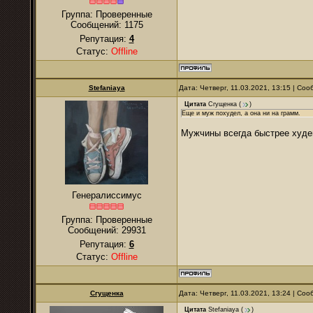
Группа: Проверенные
Сообщений:
1175
Репутация:
4
Статус:
Offline
Stefaniaya
Дата: Четверг, 11.03.2021, 13:15 | Со
Цитата
Сгущенка
(
)
Еще и муж похудел, а она ни на грамм.
Мужчины всегда быстрее худе
Генералиссимус
Группа: Проверенные
Сообщений:
29931
Репутация:
6
Статус:
Offline
Сгущенка
Дата: Четверг, 11.03.2021, 13:24 | Со
Цитата
Stefaniaya
(
)