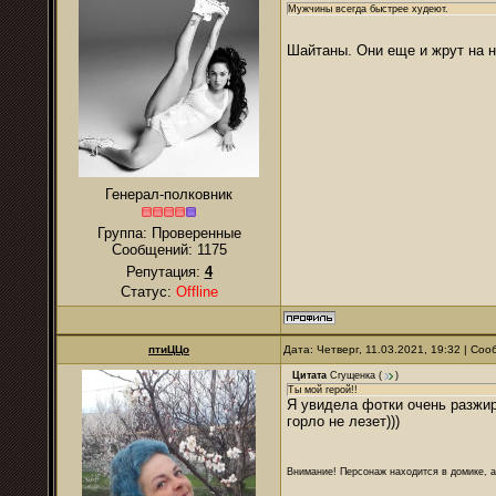
Мужчины всегда быстрее худеют.
Шайтаны. Они еще и жрут на н
Генерал-полковник
Группа: Проверенные
Сообщений:
1175
Репутация:
4
Статус:
Offline
птиЦЦо
Дата: Четверг, 11.03.2021, 19:32 | Со
Цитата
Сгущенка
(
)
Ты мой герой!!
Я увидела фотки очень разжир
горло не лезет)))
Внимание! Персонаж находится в домике, а