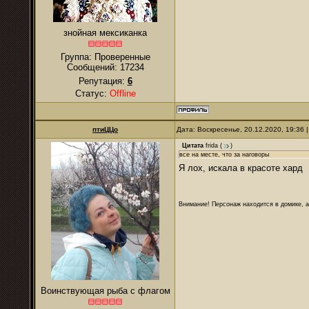
знойная мексиканка
Группа: Проверенные
Сообщений:
17234
Репутация:
6
Статус:
Offline
птиЦЦо
Дата: Воскресенье, 20.12.2020, 19:36
Цитата
frida
(
)
все на месте, что за наговоры
Я лох, искала в красоте хард
Внимание! Персонаж находится в домике, а
Воинствующая рыба с флагом