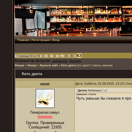
Главная
|
Регистрация
|
Вход
63
Страница
63
из
63
«
1
2
…
61
62
Модератор форума:
,
JudgeDredd
Moonlight
Форум
»
Чилаут
»
Красота лайт
»
Кето диета
(кто адепт? советы, мнения)
Кето диета
аurum
Дата: Суббота, 01.08.2020, 12:15 | С
Цитата
Stefaniaya
(
)
заменил стекло
Чуть раньше бы сказала я про
Генералиссимус
Группа: Проверенные
Сообщений:
21935