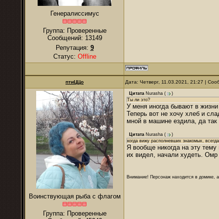
Генералиссимус
Группа: Проверенные
Сообщений:
13149
Репутация:
9
Статус:
Offline
птиЦЦо
Дата: Четверг, 11.03.2021, 21:27 | Со
Цитата
Nurаsha
(
)
Ты ли это?
У меня иногда бывают в жизни 
Теперь вот не хочу хлеб и сла
мной в машине ездила, да так
Цитата
Nurаsha
(
)
когда вижу располневших знакомых, всегда
Я вообще никогда на эту тему 
их видел, начали худеть. Омр
Внимание! Персонаж находится в домике, а
Воинствующая рыба с флагом
Группа: Проверенные