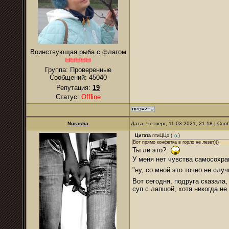
Воинствующая рыба с флагом
Группа: Проверенные
Сообщений:
45040
Репутация:
19
Статус:
Offline
Nurаsha
Дата: Четверг, 11.03.2021, 21:18 | Со
Цитата
птиЦЦо
(
)
Вот прямо конфетка в горло не лезет)))
Ты ли это?
У меня нет чувства самосохра
"ну, со мной это точно не сл
Вот сегодня, подруга сказала,
суп с лапшой, хотя никогда не