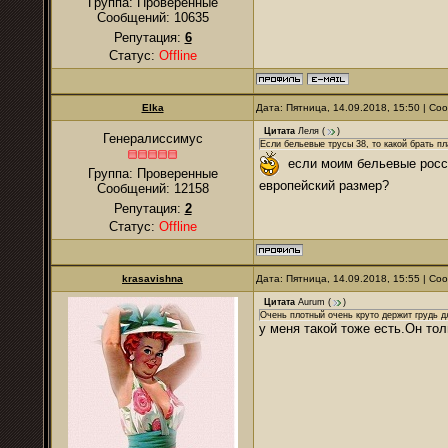
Группа: Проверенные
Сообщений:
10635
Репутация:
6
Статус:
Offline
Elka
Дата: Пятница, 14.09.2018, 15:50 | С
Цитата
Леля
(
)
Генералиссимус
Если бельевые трусы 38, то какой брать п
если моим бельевые россий
Группа: Проверенные
европейский размер?
Сообщений:
12158
Репутация:
2
Статус:
Offline
krasavishna
Дата: Пятница, 14.09.2018, 15:55 | С
Цитата
Aurum
(
)
Очень плотный очень круто держит грудь д
у меня такой тоже есть.Он то