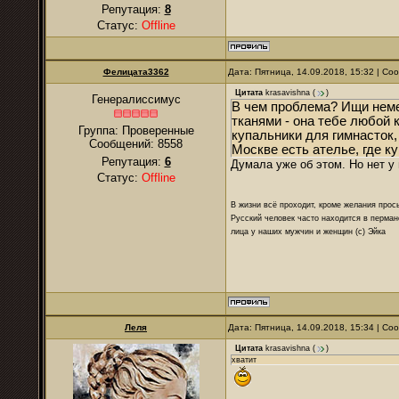
Репутация:
8
Статус:
Offline
Фелицата3362
Дата: Пятница, 14.09.2018, 15:32 | С
Цитата
krasavishna
(
)
Генералиссимус
В чем проблема? Ищи неме
тканями - она тебе любой 
Группа: Проверенные
купальники для гимнасток, 
Сообщений:
8558
Москве есть ателье, где к
Репутация:
6
Думала уже об этом. Но нет у н
Статус:
Offline
В жизни всё проходит, кроме желания прос
Русский человек часто находится в перман
лица у наших мужчин и женщин (с) Эйка
Леля
Дата: Пятница, 14.09.2018, 15:34 | С
Цитата
krasavishna
(
)
хватит