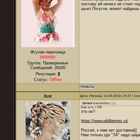
поэтому ей ничего не стоит по
шьют.Погугли, может найдешь 
Жгучая перечница
Группа: Проверенные
Сообщений:
26420
Репутация:
8
Статус:
Offline
Леля
Дата: Пятница, 14.09.2018, 15:27 | С
Цитата
krasavishna
(
)
Еще есть с WB
это он?
https://www.wildberries.ru/
Россия, к нам нет доставки(((
Нам только где "ЗА" надо шар