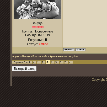
зануда
Группа: Проверенные
Сообщений:
6119
Репутация:
5
Статус:
Offline
Форум
»
Чилаут
»
Красота лайт
»
Купальники
(посоветуйте)
3
Страница
3
из
7
«
1
2
4
5
6
7
»
Copyrigh