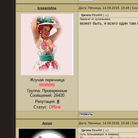
krasavishna
Дата: Пятница, 14.09.2018, 15:46 | С
Цитата
Elka444
(
)
Зависит от купальника.
может быть, я всего один там
Жгучая перечница
Группа: Проверенные
Сообщений:
26420
Репутация:
8
Статус:
Offline
Aurum
Дата: Пятница, 14.09.2018, 15:46 | С
Цитата
Elka444
(
)
чуть большемерит в плавках)