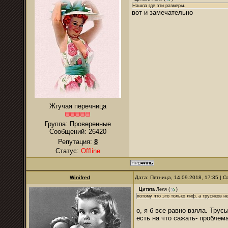
Нашла где эти размеры.
вот и замечательно
Жгучая перечница
Группа: Проверенные
Сообщений:
26420
Репутация:
8
Статус:
Offline
Winifred
Дата: Пятница, 14.09.2018, 17:35 |
Цитата
Леля
(
)
потому что это только лиф, а трусиков не
о, я б все равно взяла. Тру
есть на что сажать- проблем