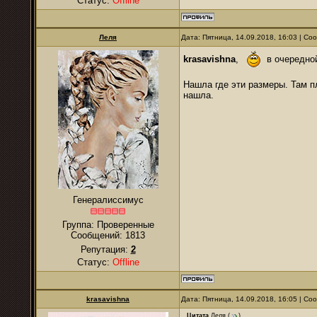
Статус:
Offline
Леля
Дата: Пятница, 14.09.2018, 16:03 | С
krasavishna
,
в очередной 
Нашла где эти размеры. Там п
нашла.
Генералиссимус
Группа: Проверенные
Сообщений:
1813
Репутация:
2
Статус:
Offline
krasavishna
Дата: Пятница, 14.09.2018, 16:05 | С
Цитата
Леля
(
)