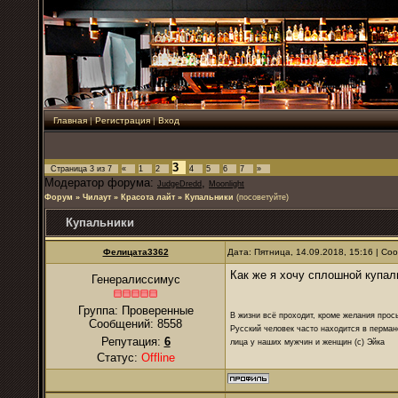
Главная
|
Регистрация
|
Вход
3
Страница
3
из
7
«
1
2
4
5
6
7
»
Модератор форума:
,
JudgeDredd
Moonlight
Форум
»
Чилаут
»
Красота лайт
»
Купальники
(посоветуйте)
Купальники
Фелицата3362
Дата: Пятница, 14.09.2018, 15:16 | С
Как же я хочу сплошной купальн
Генералиссимус
Группа: Проверенные
В жизни всё проходит, кроме желания прос
Сообщений:
8558
Русский человек часто находится в перман
Репутация:
6
лица у наших мужчин и женщин (с) Эйка
Статус:
Offline