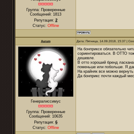
Группа: Проверенные
Сообщений:
1813
Репутация:
2
Статус:
Offline
Aurum
Дата: Пятница, 14.09.2018, 15:37 | С
На бонприксе обязательно чит
сориентироваться. В ОТТО тож
дешевле.
В отто хороший бренд ласкана
поменьше или побольше. Я дав
На крайняк все можно вернуть
Да бонприкс почти каждый мес
Генералиссимус
Группа: Проверенные
Сообщений:
10635
Репутация:
6
Статус:
Offline