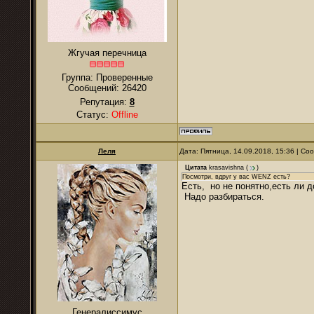
Жгучая перечница
Группа: Проверенные
Сообщений:
26420
Репутация:
8
Статус:
Offline
Леля
Дата: Пятница, 14.09.2018, 15:36 | С
Цитата
krasavishna
(
)
Посмотри, вдруг у вас WENZ есть?
Есть, но не понятно,есть ли д
Надо разбираться.
Генералиссимус