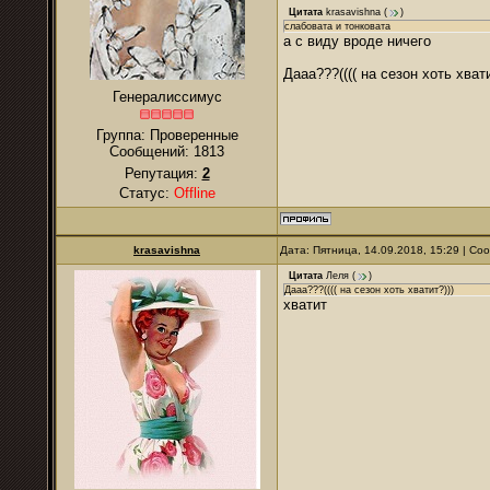
Цитата
krasavishna
(
)
слабовата и тонковата
а с виду вроде ничего
Дааа???(((( на сезон хоть хвати
Генералиссимус
Группа: Проверенные
Сообщений:
1813
Репутация:
2
Статус:
Offline
krasavishna
Дата: Пятница, 14.09.2018, 15:29 | С
Цитата
Леля
(
)
Дааа???(((( на сезон хоть хватит?)))
хватит