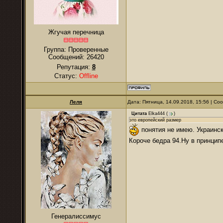
Жгучая перечница
Группа: Проверенные
Сообщений:
26420
Репутация:
8
Статус:
Offline
Леля
Дата: Пятница, 14.09.2018, 15:56 | С
Цитата
Elka444
(
)
это европейский размер
понятия не имею. Украинск
Короче бедра 94.Ну в принцип
Генералиссимус