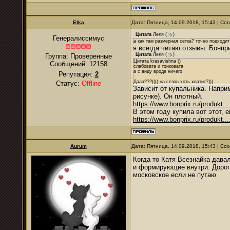
Elka
Дата: Пятница, 14.09.2018, 15:43 | С
Цитата
Леля
(
)
Генералиссимус
а как там размерная сетка? точно подходит
я всегда читаю отзывы. Бонпр
Цитата
Леля
(
)
Группа: Проверенные
Цитата krasavishna ()
Сообщений:
12158
слабовата и тонковата
а с виду вроде ничего
Репутация:
2
Дааа???(((( на сезон хоть хватит?)))
Статус:
Offline
Зависит от купальника. Наприм
рисунке). Он плотный.
https://www.bonprix.ru/produkt..
В этом году купила вот этот, 
https://www.bonprix.ru/produkt...
Aurum
Дата: Пятница, 14.09.2018, 15:43 | С
Когда то Катя Всезнайка дава
и формирующие внутри. Дороги
московское если не путаю