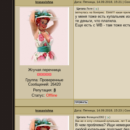
krasavishna
Дата: Пятница, 14.09.2018, 15:21 | С
Цитата
Леля
(
)
мотнулась на бонприкс. Ёёёё!!! какая преле
у меня тоже есть купальник из
те деньги, что платила.
Еще есть с WB - там тоже ест
Жгучая перечница
Группа: Проверенные
Сообщений:
26420
Репутация:
8
Статус:
Offline
krasavishna
Дата: Пятница, 14.09.2018, 15:23 | С
Цитата
Фелицата3362
(
)
Как же я хочу сплошной купальник, лет 5 ищ
В чем проблема? Ищи немецкий
любой купальник подгонит без