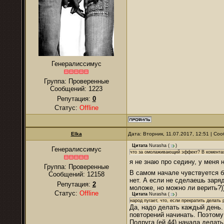
Генералиссимус
Группа: Проверенные
Сообщений:
1223
Репутация:
0
Статус:
Offline
Elka
Дата: Вторник, 11.07.2017, 12:51 | С
Цитата
Nurasha
(
)
Генералиссимус
что за омолаживающий эффект? В коментах 
я не знаю про седину, у меня
Группа: Проверенные
В самом начале чувствуется б
Сообщений:
12158
нет. А если не сделаешь заряд
Репутация:
2
моложе, но можно ли верить?)
Статус:
Offline
Цитата
Nurasha
(
)
народ пугает, что, если прекратить делать
Да, надо делать каждый день. 
повторений начинать. Поэтому
Подруга (ей 44) начала делать