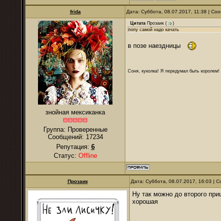
frida
Дата: Суббота, 08.07.2017, 11:38 | С
Цитата
Прозаик
(
)
попу самой надо качать
в позе наездницы
Соня, куколка! Я передумал быть королем! Я
знойная мексиканка
Группа: Проверенные
Сообщений:
17234
Репутация:
6
Статус:
Offline
Прозаик
Дата: Суббота, 08.07.2017, 16:03 |
Ну так можно до второго при
хорошая