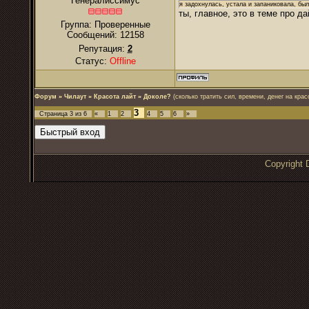
Генералиссимус
я задохнулась, устала и запаниковала, был
ты, главное, это в теме про да
Группа: Проверенные
Сообщений:
12158
Репутация:
2
Статус:
Offline
Форум
»
Чилаут
»
Красота лайт
»
Доколе?
(сколько тратить сил, времени, денег на крас
3
Страница
3
из
6
«
1
2
4
5
6
»
Copyrigh