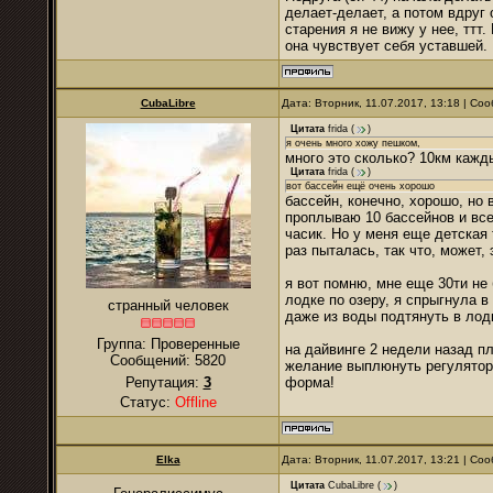
делает-делает, а потом вдруг 
старения я не вижу у нее, ттт.
она чувствует себя уставшей.
CubaLibre
Дата: Вторник, 11.07.2017, 13:18 | С
Цитата
frida
(
)
я очень много хожу пешком,
много это сколько? 10км кажд
Цитата
frida
(
)
вот бассейн ещё очень хорошо
бассейн, конечно, хорошо, но
проплываю 10 бассейнов и все)
часик. Но у меня еще детская 
раз пыталась, так что, может,
я вот помню, мне еще 30ти не
лодке по озеру, я спрыгнула в
странный человек
даже из воды подтянуть в лод
Группа: Проверенные
на дайвинге 2 недели назад пл
Сообщений:
5820
желание выплюнуть регулятор 
Репутация:
3
форма!
Статус:
Offline
Elka
Дата: Вторник, 11.07.2017, 13:21 | С
Цитата
CubaLibre
(
)