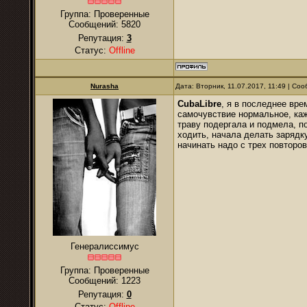
Группа: Проверенные
Сообщений:
5820
Репутация:
3
Статус:
Offline
Nurasha
Дата: Вторник, 11.07.2017, 11:49 | С
CubaLibre
, я в последнее вр
самочувствие нормальное, каж
траву подергала и подмела, п
ходить, начала делать зарядк
начинать надо с трех повторо
Генералиссимус
Группа: Проверенные
Сообщений:
1223
Репутация:
0
Статус:
Offline