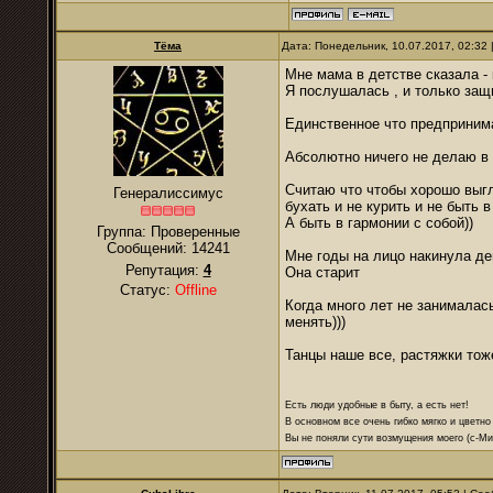
Тёма
Дата: Понедельник, 10.07.2017, 02:32
Мне мама в детстве сказала - 
Я послушалась , и только защ
Единственное что предприним
Абсолютно ничего не делаю в 
Считаю что чтобы хорошо выг
Генералиссимус
бухать и не курить и не быть в
А быть в гармонии с собой))
Группа: Проверенные
Сообщений:
14241
Мне годы на лицо накинула д
Репутация:
4
Она старит
Статус:
Offline
Когда много лет не занималась
менять)))
Танцы наше все, растяжки тож
Есть люди удобные в быту, а есть нет!
В основном все очень гибко мягко и цветно
Вы не поняли сути возмущения моего (с-М