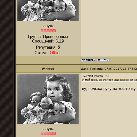
зануда
Группа: Проверенные
Сообщений:
6119
Репутация:
5
Статус:
Offline
Winifred
Дата: Пятница, 07.07.2017, 18:47 |
Цитата
Infanta
(
)
И мой тоже, он считает мои заморочки н
ну, положа руку на кофточку
зануда