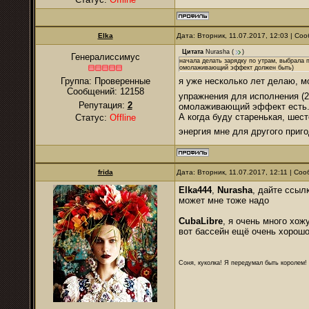
Elka
Дата: Вторник, 11.07.2017, 12:03 | С
Цитата
Nurasha
(
)
Генералиссимус
начала делать зарядку по утрам, выбрала п
омолаживающий эффект должен быть)
я уже несколько лет делаю, м
Группа: Проверенные
Сообщений:
12158
упражнения для исполнения (2,
Репутация:
2
омолаживающий эффект есть. 
А когда буду старенькая, шес
Статус:
Offline
энергия мне для другого приг
frida
Дата: Вторник, 11.07.2017, 12:11 | С
Elka444
,
Nurasha
, дайте ссыл
может мне тоже надо
CubaLibre
, я очень много хож
вот бассейн ещё очень хорош
Соня, куколка! Я передумал быть королем! Я