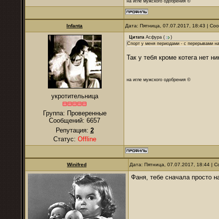
на игле мужского одобрения ©
Infanta
Дата: Пятница, 07.07.2017, 18:43 | С
Цитата
Асфура
(
)
Спорт у меня периодами - с перерывами на
Так у тебя кроме котега нет ни
на игле мужского одобрения ©
укротительница
Группа: Проверенные
Сообщений:
6657
Репутация:
2
Статус:
Offline
Winifred
Дата: Пятница, 07.07.2017, 18:44 |
Фаня, тебе сначала просто н