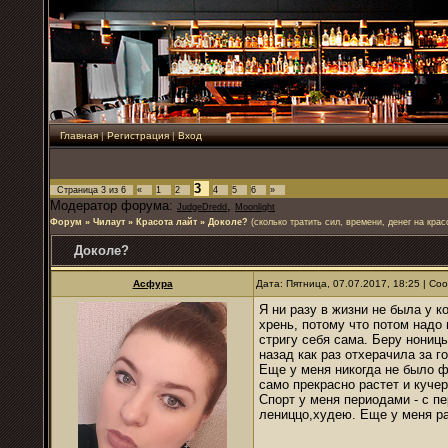
Главная
|
Регистрация
|
Вход
3
Страница
3
из
6
«
1
2
4
5
6
»
Модератор форума:
,
JudgeDredd
Moonlight
Форум
»
Чилаут
»
Красота лайт
»
Доколе?
(сколько тратить сил, времени, денег на крас
Доколе?
Асфура
Дата: Пятница, 07.07.2017, 18:25 | С
Я ни разу в жизни не была у к
хрень, потому что потом надо
стригу себя сама. Беру ноницы
назад как раз отхерачила за г
Еще у меня никогда не было ф
само прекрасно растет и куче
Спорт у меня периодами - с п
лениццо,худею. Еще у меня ра