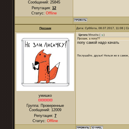
Сообщений:
25845
Репутация:
12
Статус:
Offline
Прозаик
Дата: Суббота, 08.07.2017, 11:08 |
Цитата
Minusha
(
)
Прозаик, а попа??
попу самой надо качать
Послушайте, друзья! Нельзя же в самом д
умишко
Группа: Проверенные
Сообщений:
12009
Репутация:
7
Статус:
Offline