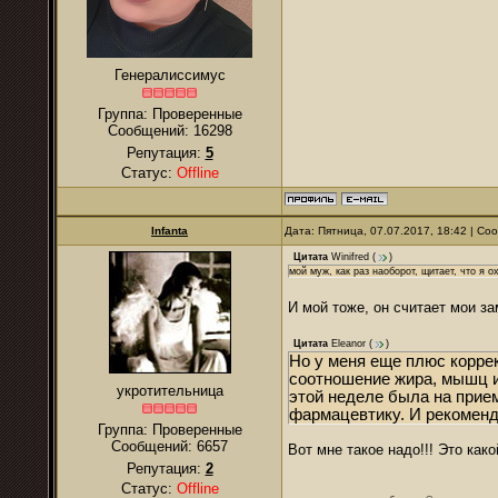
Генералиссимус
Группа: Проверенные
Сообщений:
16298
Репутация:
5
Статус:
Offline
Infanta
Дата: Пятница, 07.07.2017, 18:42 | С
Цитата
Winifred
(
)
мой муж, как раз наоборот, щитает, что я 
И мой тоже, он считает мои з
Цитата
Eleanor
(
)
Но у меня еще плюс корре
соотношение жира, мышц и 
укротительница
этой неделе была на прием
фармацевтику. И рекоменд
Группа: Проверенные
Сообщений:
6657
Вот мне такое надо!!! Это как
Репутация:
2
Статус:
Offline