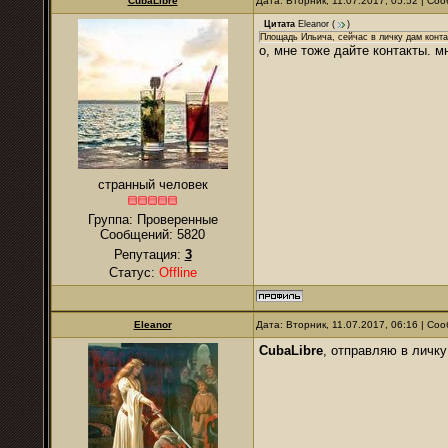
CubaLibre
Дата: Вторник, 11.07.2017, 05:52 | С
Цитата
Eleanor
(
)
Площадь Ильича, сейчас в личку дам конта
о, мне тоже дайте контакты. м
странный человек
Группа: Проверенные
Сообщений:
5820
Репутация:
3
Статус:
Offline
Eleanor
Дата: Вторник, 11.07.2017, 06:16 | С
CubaLibre
, отправляю в личку