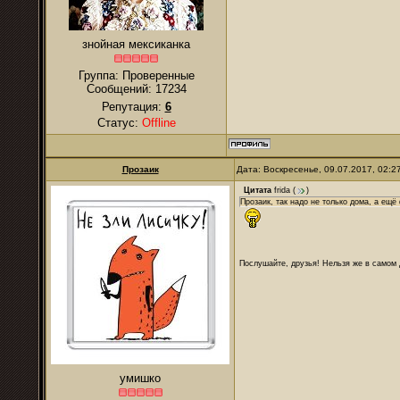
знойная мексиканка
Группа: Проверенные
Сообщений:
17234
Репутация:
6
Статус:
Offline
Прозаик
Дата: Воскресенье, 09.07.2017, 02:
Цитата
frida
(
)
Прозаик, так надо не только дома, а ещё 
Послушайте, друзья! Нельзя же в самом д
умишко