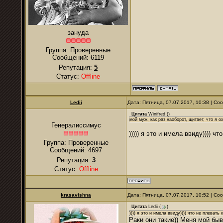
зануда
Группа: Проверенные
Сообщений:
6119
Репутация:
5
Статус:
Offline
Ledii
Дата: Пятница, 07.07.2017, 10:38 | С
Цитата
Winifred
(
)
мой муж, как раз наоборот, щитает, что я 
Генералиссимус
))))) я это и имела ввиду)))) ч
Группа: Проверенные
Сообщений:
4697
Репутация:
3
Статус:
Offline
krasavishna
Дата: Пятница, 07.07.2017, 10:52 | С
Цитата
Ledii
(
)
)))) я это и имела ввиду)))) что не плевать 
Раки они такие)) Меня мой бы