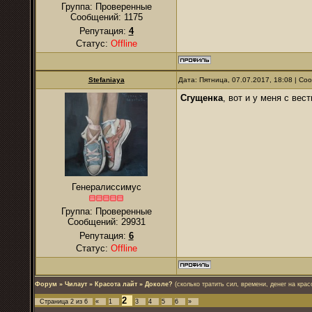
Группа: Проверенные
Сообщений:
1175
Репутация:
4
Статус:
Offline
Stefaniaya
Дата: Пятница, 07.07.2017, 18:08 | С
Сгущенка
, вот и у меня с ве
Генералиссимус
Группа: Проверенные
Сообщений:
29931
Репутация:
6
Статус:
Offline
Форум
»
Чилаут
»
Красота лайт
»
Доколе?
(сколько тратить сил, времени, денег на крас
2
Страница
2
из
6
«
1
3
4
5
6
»