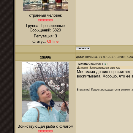
странный человек
Группа: Проверенные
Сообщений:
5820
Репутация:
3
Статус:
Offline
птиЦЦо
Дата: Пятница, 07.07.2017, 08:09 | С
Цитата
Спамелла
(
)
Да прям! Заморачивался еще как!
Моя мама до сих пор считает,
воспитывала. Хорошо, что её 
Внимание! Персонаж находится в домике, а
Воинствующая рыба с флагом