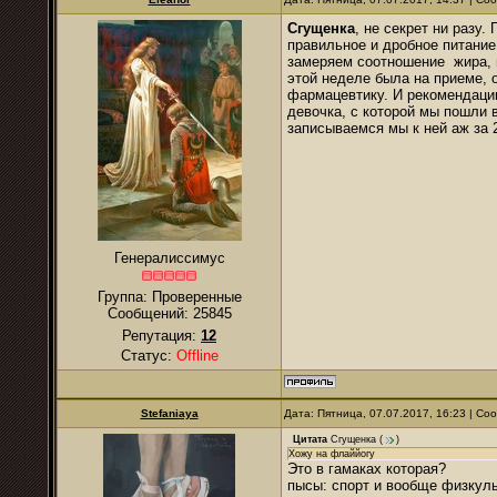
Сгущенка
, не секрет ни разу
правильное и дробное питание
замеряем соотношение жира, м
этой неделе была на приеме, 
фармацевтику. И рекомендации
девочка, с которой мы пошли 
записываемся мы к ней аж за 2
Генералиссимус
Группа: Проверенные
Сообщений:
25845
Репутация:
12
Статус:
Offline
Stefaniaya
Дата: Пятница, 07.07.2017, 16:23 | С
Цитата
Сгущенка
(
)
Хожу на флаййогу
Это в гамаках которая?
пысы: спорт и вообще физкуль