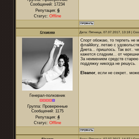
Сообщений:
17234
Репутация:
6
Статус:
Offline
Сгущенка
Дата: Пятница, 07.07.2017, 13:18 | С
Спорт обожаю, то терпеть не м
флаййогу, летаю с удовольств
Диета... пришлось. Так вот.. 
кажется сладким... от черешн
За неимением средств старею
поддяжку никогда не решусь.
Eleanor
, если не секрет.. мож
Генерал-полковник
Группа: Проверенные
Сообщений:
1175
Репутация:
4
Статус:
Offline
Eleanor
Дата: Пятница, 07.07.2017, 14:37 | С