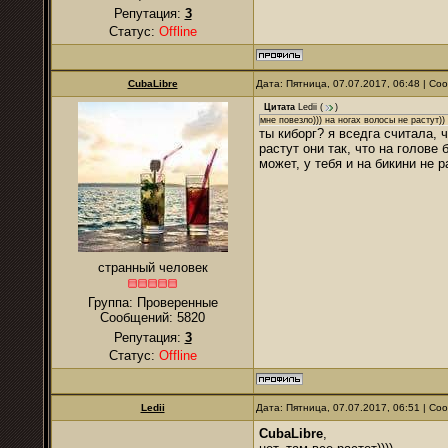
Репутация:
3
Статус:
Offline
CubaLibre
Дата: Пятница, 07.07.2017, 06:48 | С
Цитата
Ledii
(
)
мне повезло))) на ногах волосы не растут))
ты киборг? я вседга считала, 
растут они так, что на голове 
может, у тебя и на бикини не 
странный человек
Группа: Проверенные
Сообщений:
5820
Репутация:
3
Статус:
Offline
Ledii
Дата: Пятница, 07.07.2017, 06:51 | С
CubaLibre
,