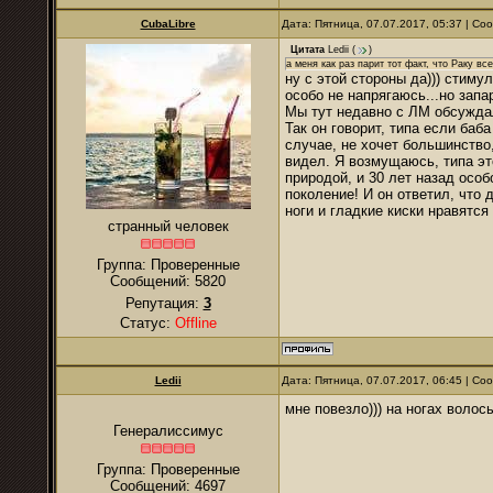
CubaLibre
Дата: Пятница, 07.07.2017, 05:37 | С
Цитата
Ledii
(
)
а меня как раз парит тот факт, что Раку вс
ну с этой стороны да))) стиму
особо не напрягаюсь...но запа
Мы тут недавно с ЛМ обсуждал
Так он говорит, типа если баба
случае, не хочет большинство
видел. Я возмущаюсь, типа эт
природой, и 30 лет назад особ
поколение! И он ответил, что 
ноги и гладкие киски нравятс
странный человек
Группа: Проверенные
Сообщений:
5820
Репутация:
3
Статус:
Offline
Ledii
Дата: Пятница, 07.07.2017, 06:45 | С
мне повезло))) на ногах волосы
Генералиссимус
Группа: Проверенные
Сообщений:
4697