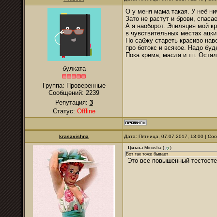
О у меня мама такая. У неё ни
Зато не растут и брови, спаса
А я наоборот. Эпиляция мой кр
в чувствительных местах ацки 
По сабжу стареть красиво нав
про ботокс и всякое. Надо буд
Пока крема, масла и тп. Остал
булката
Группа: Проверенные
Сообщений:
2239
Репутация:
3
Статус:
Offline
krasavishna
Дата: Пятница, 07.07.2017, 13:00 | С
Цитата
Minusha
(
)
Вот так тоже бывает
Это все повышенный тестосте