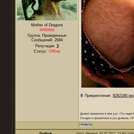
Mother of Dragons
Группа: Проверенные
Сообщений:
2684
Репутация:
3
Статус:
Offline
Прикрепления:
8282180.jpg
Дьявол прошептал в мое ухо: «Ты недост
Сегодня я прошептала в ухо дьявола: «Я
TheBook
Дата: Пятница, 07.07.2017, 12:40 | С