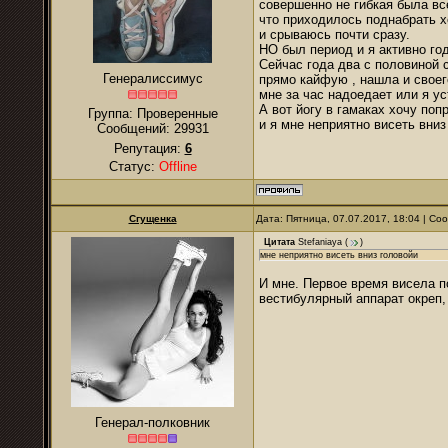
совершенно не гибкая была все
что приходилось поднабрать хо
и срываюсь почти сразу.
НО был период и я активно го
Сейчас года два с половиной 
Генералиссимус
прямо кайфую , нашла и своего
мне за час надоедает или я у
А вот йогу в гамаках хочу поп
Группа: Проверенные
и я мне неприятно висеть вниз
Сообщений:
29931
Репутация:
6
Статус:
Offline
Сгущенка
Дата: Пятница, 07.07.2017, 18:04 | С
Цитата
Stefaniaya
(
)
мне неприятно висеть вниз головойи
И мне. Первое время висела по
вестибулярный аппарат окреп, 
Генерал-полковник