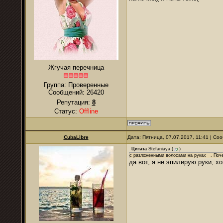
Жгучая перечница
Группа: Проверенные
Сообщений:
26420
Репутация:
8
Статус:
Offline
CubaLibre
Дата: Пятница, 07.07.2017, 11:41 | С
Цитата
Stefaniaya
(
)
с разложенными волосами на руках . Почем
да вот, я не эпилирую руки, х