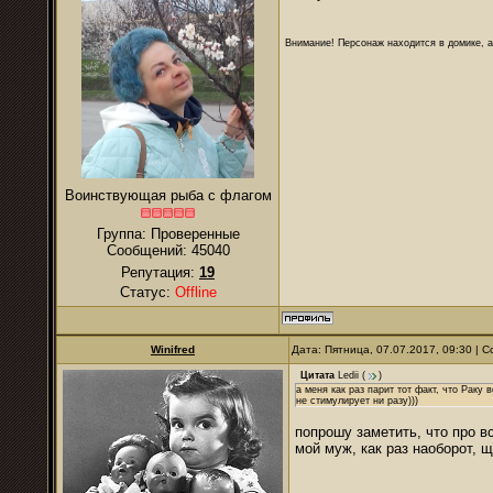
Внимание! Персонаж находится в домике, а
Воинствующая рыба с флагом
Группа: Проверенные
Сообщений:
45040
Репутация:
19
Статус:
Offline
Winifred
Дата: Пятница, 07.07.2017, 09:30 |
Цитата
Ledii
(
)
а меня как раз парит тот факт, что Раку 
не стимулирует ни разу)))
попрошу заметить, что про вс
мой муж, как раз наоборот, щ