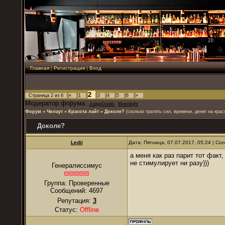
Главная
|
Регистрация
|
Вход
2
Страница
2
из
6
«
1
3
4
5
6
»
Модератор форума:
,
JudgeDredd
Moonlight
Форум
»
Чилаут
»
Красота лайт
»
Доколе?
(сколько тратить сил, времени, денег на крас
Доколе?
Ledii
Дата: Пятница, 07.07.2017, 05:24 | С
а меня как раз парит тот факт
не стимулирует ни разу)))
Генералиссимус
Группа: Проверенные
Сообщений:
4697
Репутация:
3
Статус:
Offline