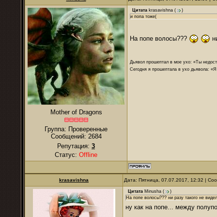
Цитата
krasavishna
(
)
и попа тоже(
На попе волосы???
ни
Дьявол прошептал в мое ухо: «Ты недост
Сегодня я прошептала в ухо дьявола: «Я
Mother of Dragons
Группа: Проверенные
Сообщений:
2684
Репутация:
3
Статус:
Offline
krasavishna
Дата: Пятница, 07.07.2017, 12:32 | С
Цитата
Minusha
(
)
На попе волосы??? ни разу такого не виде
ну как на попе... между полу