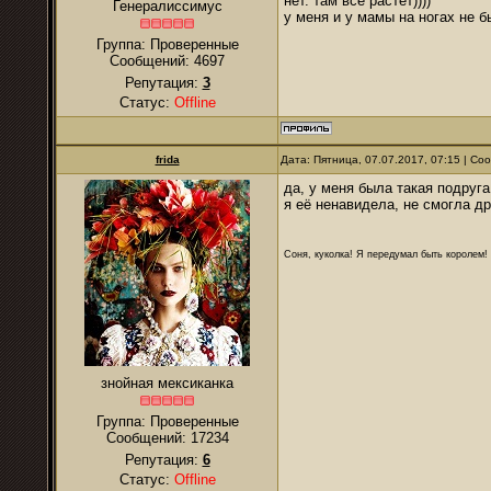
нет. там все растет))))
Генералиссимус
у меня и у мамы на ногах не бы
Группа: Проверенные
Сообщений:
4697
Репутация:
3
Статус:
Offline
frida
Дата: Пятница, 07.07.2017, 07:15 | С
да, у меня была такая подруга
я её ненавидела, не смогла д
Соня, куколка! Я передумал быть королем! Я
знойная мексиканка
Группа: Проверенные
Сообщений:
17234
Репутация:
6
Статус:
Offline