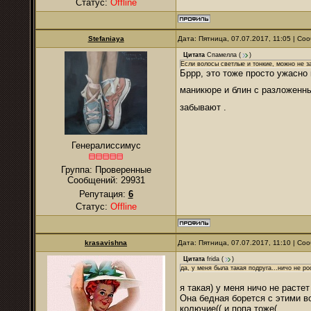
Статус:
Offline
Stefaniaya
Дата: Пятница, 07.07.2017, 11:05 | С
Цитата
Спамелла
(
)
Если волосы светлые и тонкие, можно не 
Бррр, это тоже просто ужасно
маникюре и блин с разложенн
забывают .
Генералиссимус
Группа: Проверенные
Сообщений:
29931
Репутация:
6
Статус:
Offline
krasavishna
Дата: Пятница, 07.07.2017, 11:10 | С
Цитата
frida
(
)
да, у меня была такая подруга...ничо не р
я такая) у меня ничо не расте
Она бедная борется с этими во
колючие(( и попа тоже(