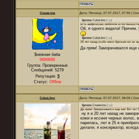
Спамелла
Дата: Пятница, 07.07.2017, 07:56 | С
Цитата
CubaLibre
(
)
есть мифические любители естественности,
Ой, я одного видела! Причем,
Цитата
CubaLibre
(
)
30 лет назад особо никто бритьем ног не з
Да прям! Заморачивался еще к
$нежная баба
Группа: Проверенные
Сообщений:
5279
Репутация:
5
Статус:
Offline
CubaLibre
Дата: Пятница, 07.07.2017, 08:06 | С
Цитата
Спамелла
(
)
Да прям! Заморачивался еще как! Вот лет 
ну я и 20 лет назад не замор
кожи и иссиня черных волос, 
парилась, лет в 25 я приобрел
делали, я консерватор, всегда