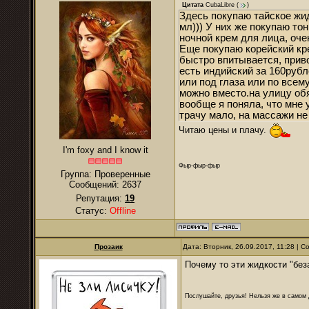
Цитата
CubaLibre
(
)
Здесь покупаю тайское жид
мл))) У них же покупаю то
ночной крем для лица, оче
Еще покупаю корейский кре
быстро впитывается, приво
есть индийский за 160рубл
или под глаза или по всем
можно вместо.на улицу об
вообще я поняла, что мне 
трачу мало, на массажи не
Читаю цены и плачу.
I'm foxy and I know it
Фыр-фыр-фыр
Группа: Проверенные
Сообщений:
2637
Репутация:
19
Статус:
Offline
Прозаик
Дата: Вторник, 26.09.2017, 11:28 | 
Почему то эти жидкости "без
Послушайте, друзья! Нельзя же в самом д