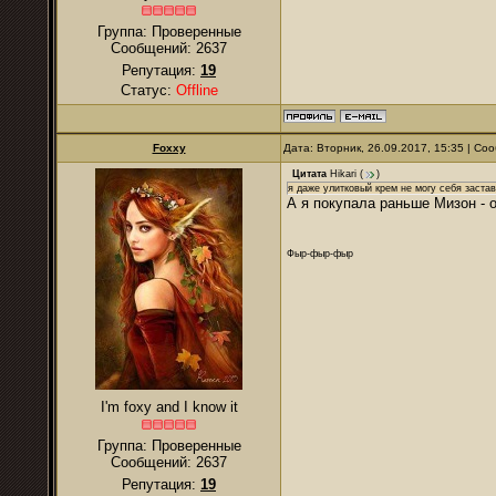
Группа: Проверенные
Сообщений:
2637
Репутация:
19
Статус:
Offline
Foxxy
Дата: Вторник, 26.09.2017, 15:35 | С
Цитата
Hikari
(
)
я даже улитковый крем не могу себя застави
А я покупала раньше Мизон - о
Фыр-фыр-фыр
I'm foxy and I know it
Группа: Проверенные
Сообщений:
2637
Репутация:
19