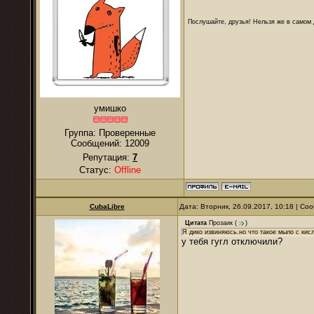
Послушайте, друзья! Нельзя же в самом д
умишко
Группа: Проверенные
Сообщений:
12009
Репутация:
7
Статус:
Offline
CubaLibre
Дата: Вторник, 26.09.2017, 10:18 | С
Цитата
Прозаик
(
)
Я дико извиняюсь.но что такое мыло с кис
у тебя гугл отключили?