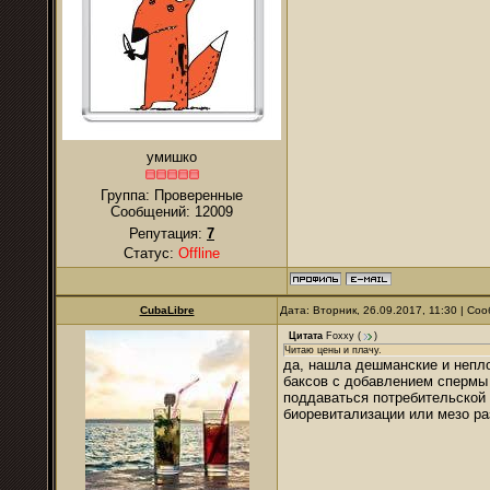
умишко
Группа: Проверенные
Сообщений:
12009
Репутация:
7
Статус:
Offline
CubaLibre
Дата: Вторник, 26.09.2017, 11:30 | С
Цитата
Foxxy
(
)
Читаю цены и плачу.
да, нашла дешманские и непло
баксов с добавлением спермы к
поддаваться потребительской п
биоревитализации или мезо раз