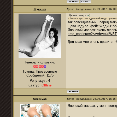
Сгущенка
Дата: Понедельник, 25.09.2017, 16:10
Цитата
Foxxy
(
)
я больше про повседневный уход спрашив
так повседневный...перед мак
щеки надула..фейсбилдинг по
Японский массаж очень люб
time_continue=2&v=bVe4klWS
Для глаз мне очень нравится б
Генерал-полковник
Группа: Проверенные
Сообщений:
1175
Репутация:
4
Статус:
Offline
OrhideyaS
Дата: Понедельник, 25.09.2017, 16:15
Японский массаж у меня всегд