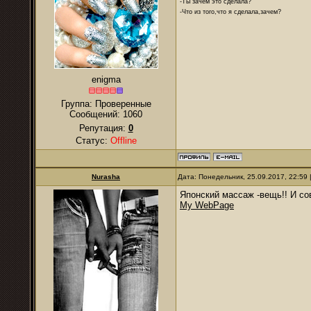
-Ты зачем это сделала?
-Что из того,что я сделала,зачем?
enigma
Группа: Проверенные
Сообщений:
1060
Репутация:
0
Статус:
Offline
Nurаsha
Дата: Понедельник, 25.09.2017, 22:59
Японский массаж -вещь!! И со
My WebPage