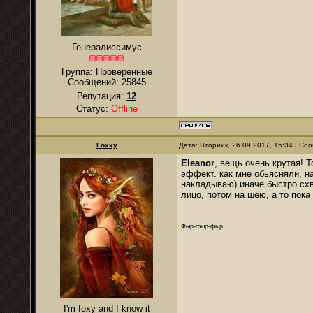
Генералиссимус
Группа: Проверенные
Сообщений:
25845
Репутация:
12
Статус:
Offline
Foxxy
Дата: Вторник, 26.09.2017, 15:34 | С
Eleanor
, вещь очень крутая! 
эффект. как мне обьясняли, на
накладываю) иначе быстро схв
лицо, потом на шею, а то пок
Фыр-фыр-фыр
I'm foxy and I know it