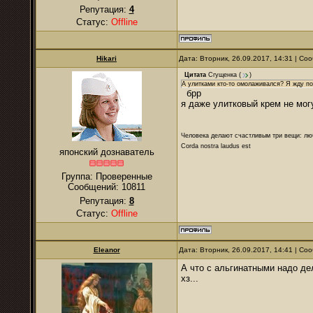
Репутация:
4
Статус:
Offline
Hikari
Дата: Вторник, 26.09.2017, 14:31 | С
Цитата
Сгущенка
(
)
А улитками кто-то омолаживался? Я жду пок
брр
я даже улитковый крем не могу
Человека делают счастливым три вещи: лю
Corda nostra laudus est
японский дознаватель
Группа: Проверенные
Сообщений:
10811
Репутация:
8
Статус:
Offline
Eleanor
Дата: Вторник, 26.09.2017, 14:41 | С
А что с альгинатными надо дел
хз...