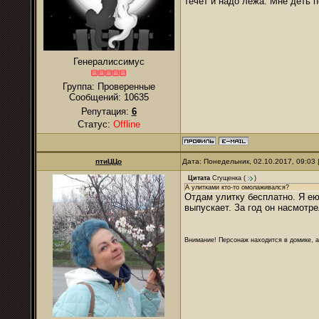
течет и надо лежа. Мне деть 
Генералиссимус
Группа: Проверенные
Сообщений:
10635
Репутация:
6
Статус:
Offline
птиЦЦо
Дата: Понедельник, 02.10.2017, 09:03
Цитата
Сгущенка
(
)
А улитками кто-то омолаживался?
Отдам улитку бесплатно. Я ею
выпускает. За год он насмотр
Внимание! Персонаж находится в домике, а