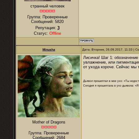
странный человек
Группа: Проверенные
Сообщений:
5820
Репутация:
3
Статус:
Offline
Minusha
Дата: Вторник, 26.09.2017, 11:33 | 
Лисичка! Шаг 1: обозначение
увлажнение, или пигментаци
от ухода короче. Сейчас мы 
Дьявол прошептал в мое ухо: «Ты недост
Сегодня я прошептала в ухо дьявола: «Я
Mother of Dragons
Группа: Проверенные
Сообщений:
2684