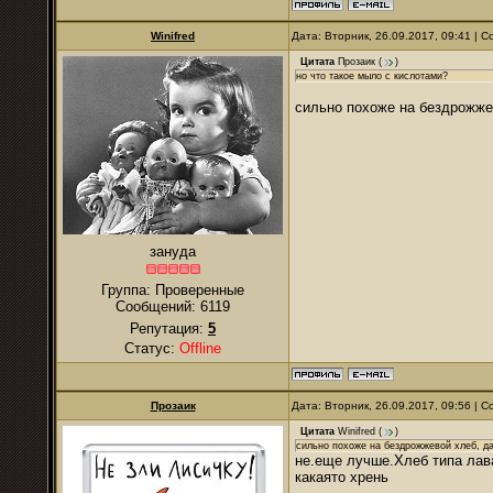
Winifred
Дата: Вторник, 26.09.2017, 09:41 |
Цитата
Прозаик
(
)
но что такое мыло с кислотами?
сильно похоже на бездрожжев
зануда
Группа: Проверенные
Сообщений:
6119
Репутация:
5
Статус:
Offline
Прозаик
Дата: Вторник, 26.09.2017, 09:56 |
Цитата
Winifred
(
)
сильно похоже на бездрожжевой хлеб, да
не.еще лучше.Хлеб типа лав
какаято хрень