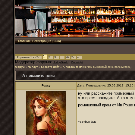
Главная
|
Регистрация
|
Вход
1
Страница
1
из
27
2
3
…
26
27
»
Модератор форума:
,
JudgeDredd
Moonlight
Форум
»
Чилаут
»
Красота лайт
»
А покажите плиз
(чем вы каждый день пользуетесь)
А покажите плиз
Foxxy
Дата: Понедельник, 25.09.2017, 15:16
ну или расскажите примерный с
это время находите. А то я тут
ромашковый крем от Ив Роше 
Фыр-фыр-фыр