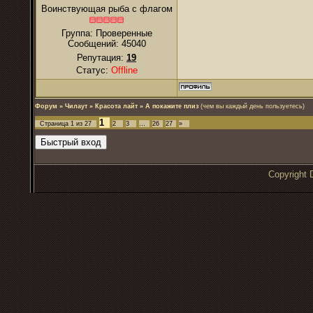
Воинствующая рыба с флагом
Группа: Проверенные
Сообщений:
45040
Репутация:
19
Статус:
Offline
Форум
»
Чилаут
»
Красота лайт
»
А покажите плиз
(чем вы каждый день пользуетесь)
1
Страница
1
из
27
2
3
…
26
27
»
Copyrigh