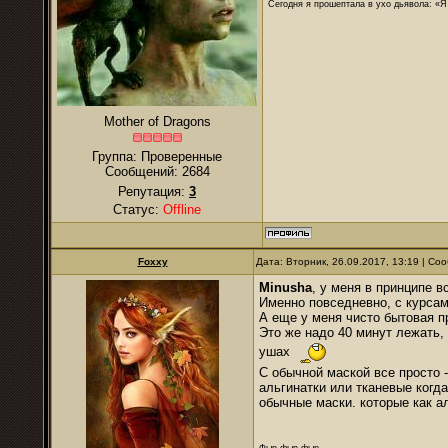
Сегодня я прошептала в ухо дьявола: «Я
Mother of Dragons
Группа: Проверенные
Сообщений:
2684
Репутация:
3
Статус:
Offline
Foxxy
Дата: Вторник, 26.09.2017, 13:19 | С
Minusha
, у меня в принципе 
Именно повседневно, с курсам
А еще у меня чисто бытовая п
Это же надо 40 минут лежать, 
ушах
С обычной маской все просто 
альгинатки или тканевые когд
обычные маски. которые как ал
Фыр-фыр-фыр