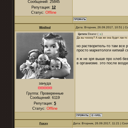
Сообщений:
25845
Репутация:
12
Статус:
Offline
Winifred
Дата: Вторник, 26.09.2017, 10:51 |
Цитата
Eleanor
(
)
Да вы чооооу? А как же она будет лак-то
но растворитель-то там все р
просто маркетологи кипиай с
я ж не зря выше про хлеб бе
в организме. это после возде
зануда
Группа: Проверенные
Сообщений:
6119
Репутация:
5
Статус:
Offline
Foxxy
Дата: Вторник, 26.09.2017, 11:21 | С