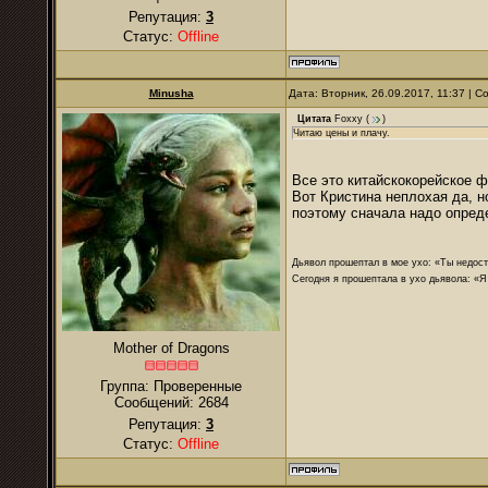
Репутация:
3
Статус:
Offline
Minusha
Дата: Вторник, 26.09.2017, 11:37 | 
Цитата
Foxxy
(
)
Читаю цены и плачу.
Все это китайскокорейское ф
Вот Кристина неплохая да, н
поэтому сначала надо опред
Дьявол прошептал в мое ухо: «Ты недост
Сегодня я прошептала в ухо дьявола: «Я
Mother of Dragons
Группа: Проверенные
Сообщений:
2684
Репутация:
3
Статус:
Offline