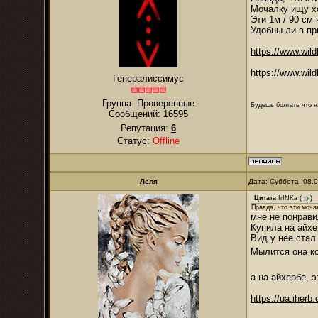
Мочалку ищу х
Эти 1м / 90 см 
Удобны ли в пр
https://www.wild
https://www.wild
Генералиссимус
Группа: Проверенные
Будешь болтать что н
Сообщений:
16595
Репутация:
6
Статус:
Offline
Леля
Дата: Суббота, 08.
Цитата
IrINKa
(
)
Правда, что эти моча
мне не понрави
Купила на айхер
Вид у нее стал
Мылится она ко
а на айхербе, 
https://ua.iherb.