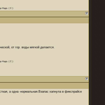
а Надо. ( С )
ческой, от гор. воды мягкой делается.
а Надо. ( С )
есткая, а одна -нормальная.Взапас хапнула в фикспрайсе