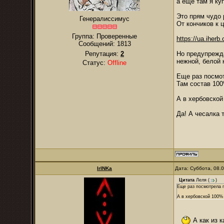
а еще там я ку
Это прям чудо 
Генералиссимус
От кончиков к 
Группа: Проверенные
https://ua.iherb.
Сообщений:
1813
Репутация:
2
Но предупрежда
нежной, белой 
Статус:
Offline
Еще раз посмо
Там состав 10
А в хербовской
Да! А чесалка 
IrINKa
Дата: Суббота, 08.
Цитата
Леля
(
)
Еще раз посмотрела 
А в хербовской 100% 
А как из к