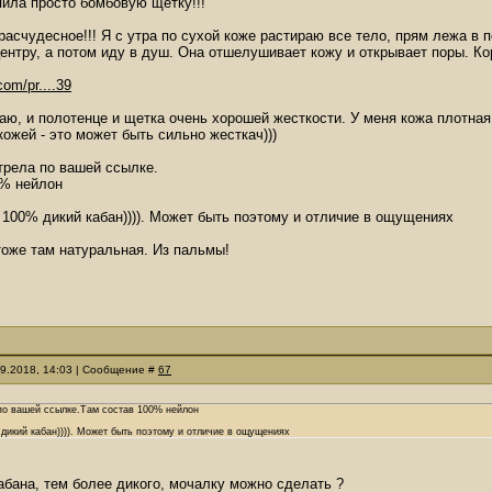
пила просто бомбовую щетку!!!
расчудесное!!! Я с утра по сухой коже растираю все тело, прям лежа в п
центру, а потом иду в душ. Она отшелушивает кожу и открывает поры. К
com/pr....39
ю, и полотенце и щетка очень хорошей жесткости. У меня кожа плотная
кожей - это может быть сильно жесткач)))
трела по вашей ссылке.
0% нейлон
 100% дикий кабан)))). Может быть поэтому и отличие в ощущениях
тоже там натуральная. Из пальмы!
09.2018, 14:03 | Сообщение #
67
по вашей ссылке.Там состав 100% нейлон
дикий кабан)))). Может быть поэтому и отличие в ощущениях
абана, тем более дикого, мочалку можно сделать ?