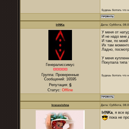
Будешь болтать что н
IrINKa
Дата: Суббота, 08.
У меня от нату
И не надо мне 
И там, по моей 
Их там моменто
Ладно, посмотр
У меня купленн
Покупала типа т
Генералиссимус
Группа: Проверенные
Будешь болтать что н
Сообщений:
16595
Репутация:
6
Статус:
Offline
krasavishna
Дата: Суббота, 08.
IrINKa
, я все 
пока не пр