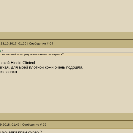
 23.10.2017, 01:26 | Сообщение #
64
)
о косметикой или средствами какими пользуется?
кой Hinoki Clinical.
егкая, для моей плотной кожи очень подошла.
ез запаха.
09.2018, 01:46 | Сообщение #
65
и мочалки прям супер ?