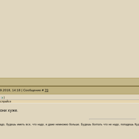
09.2018, 14:18 | Сообщение #
70
)
кспрайсе
 они хуже.
адо, будешь иметь все, что надо, и даже немножко больше. Будешь болтать что не надо, попадешь Куд