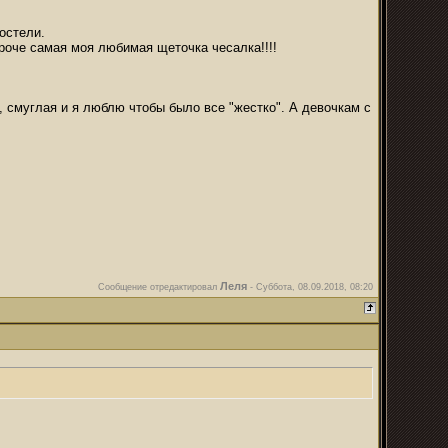
остели.
ороче самая моя любимая щеточка чесалка!!!!
, смуглая и я люблю чтобы было все "жестко". А девочкам с
Леля
Сообщение отредактировал
-
Суббота, 08.09.2018, 08:20