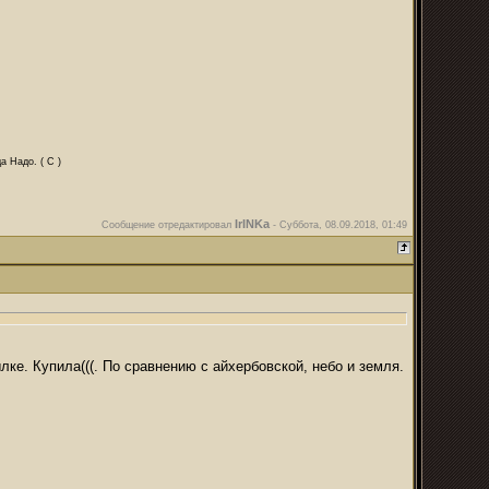
а Надо. ( С )
IrINKa
Сообщение отредактировал
-
Суббота, 08.09.2018, 01:49
лке. Купила(((. По сравнению с айхербовской, небо и земля.