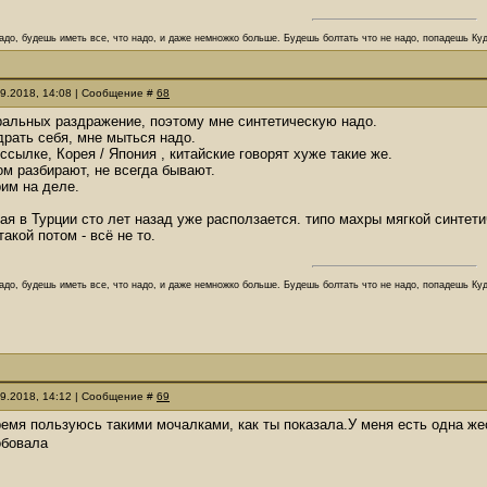
адо, будешь иметь все, что надо, и даже немножко больше. Будешь болтать что не надо, попадешь Куд
09.2018, 14:08 | Сообщение #
68
ральных раздражение, поэтому мне синтетическую надо.
драть себя, мне мыться надо.
ссылке, Корея / Япония , китайские говорят хуже такие же.
м разбирают, не всегда бывают.
им на деле.
ая в Турции сто лет назад уже расползается. типо махры мягкой синтети
акой потом - всё не то.
адо, будешь иметь все, что надо, и даже немножко больше. Будешь болтать что не надо, попадешь Куд
09.2018, 14:12 | Сообщение #
69
время пользуюсь такими мочалками, как ты показала.У меня есть одна ж
обовала