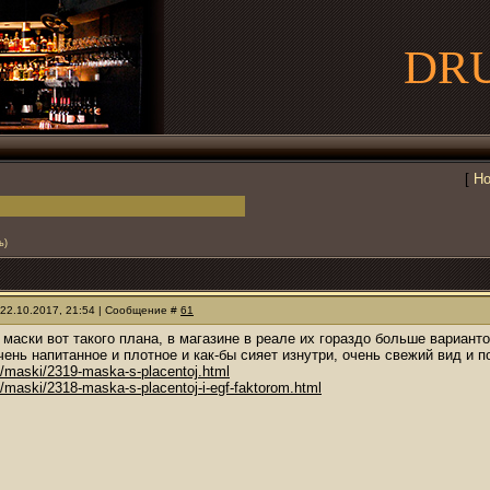
DR
[
Но
ь)
 22.10.2017, 21:54 | Сообщение #
61
, маски вот такого плана, в магазине в реале их гораздо больше вариант
чень напитанное и плотное и как-бы сияет изнутри, очень свежий вид и 
u/maski/2319-maska-s-placentoj.html
u/maski/2318-maska-s-placentoj-i-egf-faktorom.html