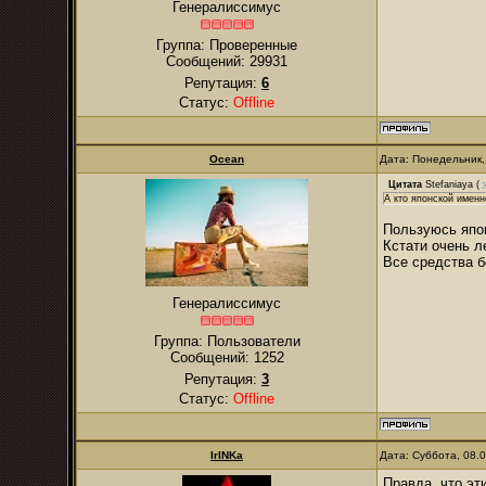
Генералиссимус
Группа: Проверенные
Сообщений:
29931
Репутация:
6
Статус:
Offline
Ocean
Дата: Понедельник,
Цитата
Stefaniaya
(
А кто японской именн
Пользуюсь японс
Кстати очень л
Все средства б
Генералиссимус
Группа: Пользователи
Сообщений:
1252
Репутация:
3
Статус:
Offline
IrINKa
Дата: Суббота, 08.
Правда, что эт