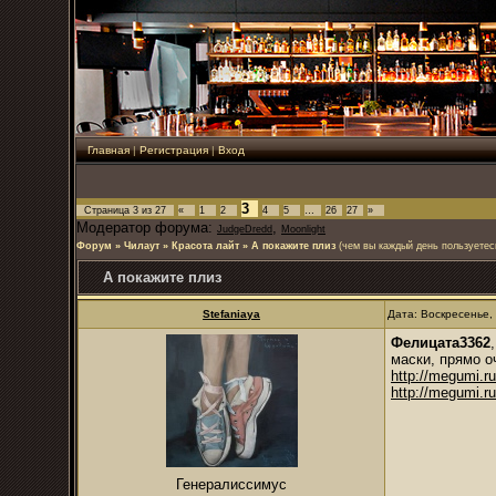
Главная
|
Регистрация
|
Вход
3
Страница
3
из
27
«
1
2
4
5
…
26
27
»
Модератор форума:
,
JudgeDredd
Moonlight
Форум
»
Чилаут
»
Красота лайт
»
А покажите плиз
(чем вы каждый день пользуетес
А покажите плиз
Stefaniaya
Дата: Воскресенье,
Фелицата3362
маски, прямо о
http://megumi.r
http://megumi.r
Генералиссимус