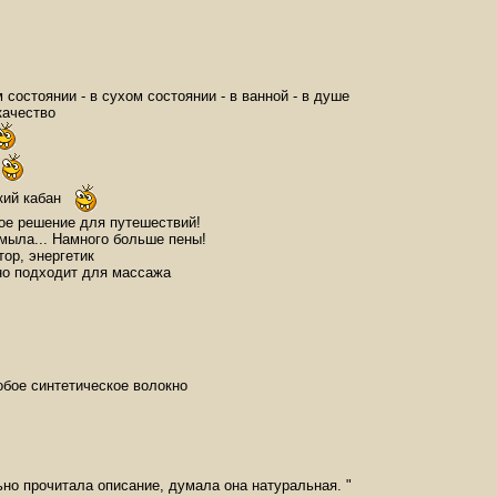
 состоянии - в сухом состоянии - в ванной - в душе
качество
ь
кий кабан
ое решение для путешествий!
мыла... Намного больше пены!
ор, энергетик
но подходит для массажа
бое синтетическое волокно
но прочитала описание, думала она натуральная. "