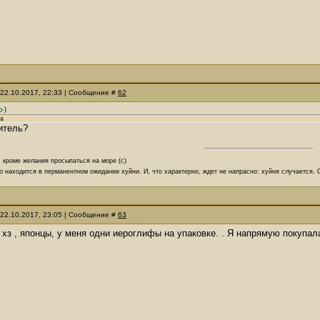
 22.10.2017, 22:33 | Сообщение #
62
)
на
итель?
, кроме желания просыпаться на море (с)
о находится в перманентном ожидании хуйни. И, что характерно, ждет не напрасно: хуйня случается.
 22.10.2017, 23:05 | Сообщение #
63
, хз , японцы, у меня одни иероглифы на упаковке. . Я напрямую покупал