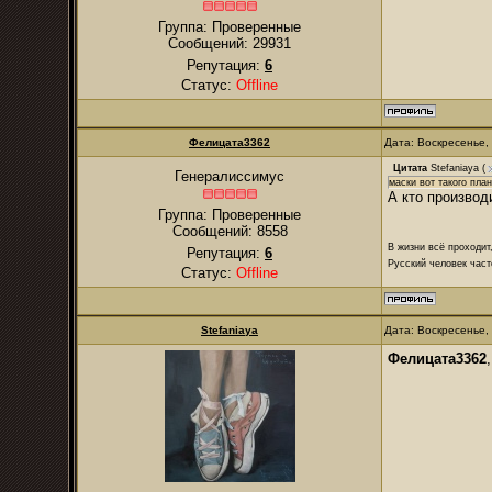
Группа: Проверенные
Сообщений:
29931
Репутация:
6
Статус:
Offline
Фелицата3362
Дата: Воскресенье,
Цитата
Stefaniaya
(
Генералиссимус
маски вот такого пла
А кто производ
Группа: Проверенные
Сообщений:
8558
В жизни всё проходит
Репутация:
6
Русский человек част
Статус:
Offline
Stefaniaya
Дата: Воскресенье,
Фелицата3362