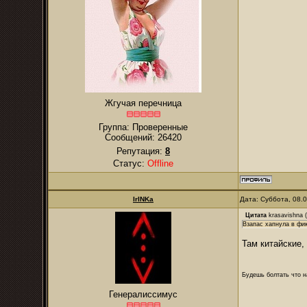
Жгучая перечница
Группа: Проверенные
Сообщений:
26420
Репутация:
8
Статус:
Offline
IrINKa
Дата: Суббота, 08.
Цитата
krasavishna
(
Взапас хапнула в фи
Там китайские,
Будешь болтать что н
Генералиссимус