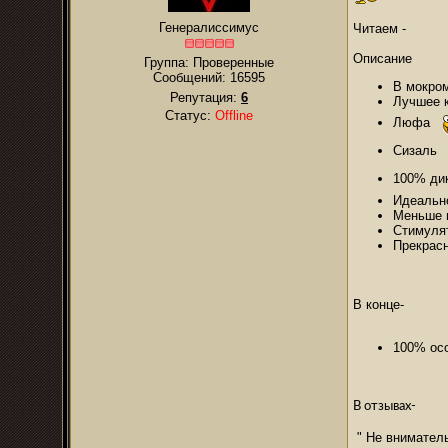
Генералиссимус
Читаем -
Описание
Группа: Проверенные
Сообщений:
16595
В мокром
Репутация:
6
Лучшее 
Статус:
Offline
Люфа
Сизал
100% ди
Идеальн
Меньше 
Стимулят
Прекрас
В конце-
100% осо
В отзывах-
" Не вниматель