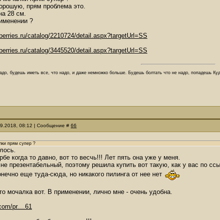
орошую, прям проблема это.
на 28 см.
именении ?
berries.ru/catalog/2210724/detail.aspx?targetUrl=SS
berries.ru/catalog/3445520/detail.aspx?targetUrl=SS
адо, будешь иметь все, что надо, и даже немножко больше. Будешь болтать что не надо, попадешь Куд
09.2018, 08:12 | Сообщение #
66
лки прям супер ?
лось.
бе когда то давно, вот то весчь!!! Лет пять она уже у меня.
 не презентабельный, поэтому решила купить вот такую, как у вас по ссы
нечно еще туда-сюда, но никакого пилинга от нее нет
это мочалка вот. В применении, лично мне - очень удобна.
com/pr....61