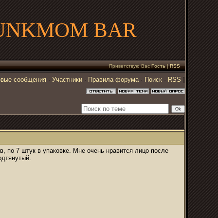
UNKMOM BAR
Приветствую Вас
Гость
|
RSS
вые сообщения
·
Участники
·
Правила форума
·
Поиск
·
RSS
]
ов, по 7 штук в упаковке. Мне очень нравится лицо после
подтянутый.