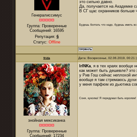
это сильно давно.
Да, получается на Академке 
В СГ щас охранников больше ч
Генералиссимус
Будешь болтать что надо, будешь иметь все
Группа: Проверенные
Сообщений:
16595
Репутация:
6
Статус:
Offline
frida
Дата: Воскресенье, 02.06.2019, 00:21
IrINKa
, я в тех краях вообще 
как может быть дешевле? это 
у Рив Гош сейчас неплохой ин
вообще я там стремаюсь духи 
у меня парфюм из дьютика со
Соня, куколка! Я передумал быть королем! Я
знойная мексиканка
Группа: Проверенные
Сообщений:
17234