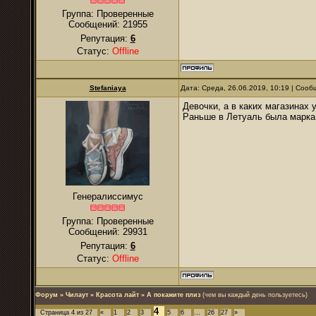
Группа: Проверенные
Сообщений:
21955
Репутация:
6
Статус:
Offline
Stefaniaya
Дата: Среда, 26.06.2019, 10:19 | Соо
Девочки, а в каких магазинах 
Раньше в Летуаль была марка 
Генералиссимус
Группа: Проверенные
Сообщений:
29931
Репутация:
6
Статус:
Offline
Форум
»
Чилаут
»
Красота лайт
»
А покажите плиз
(чем вы каждый день пользуетесь)
4
Страница
4
из
27
«
1
2
3
5
6
…
26
27
»