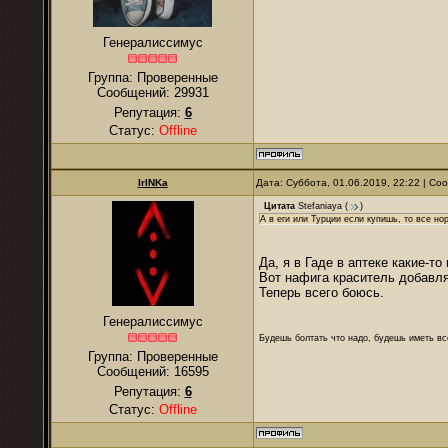
Генералиссимус
Группа: Проверенные
Сообщений:
29931
Репутация:
6
Статус:
Offline
IrINKa
Дата: Суббота, 01.06.2019, 22:22 | С
Цитата
Stefaniaya
(
)
А в еги или Турции если купишь, то все но
Да, я в Гаде в аптеке какие-т
Вот нафига краситель добавл
Теперь всего боюсь.
Генералиссимус
Будешь болтать что надо, будешь иметь все
Группа: Проверенные
Сообщений:
16595
Репутация:
6
Статус:
Offline