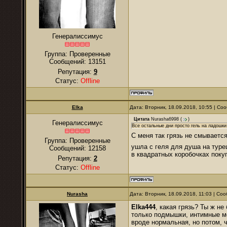
Генералиссимус
Группа: Проверенные
Сообщений:
13151
Репутация:
9
Статус:
Offline
Elka
Дата: Вторник, 18.09.2018, 10:55 | С
Цитата
Nurasha6998
(
)
Генералиссимус
Все остальные дни просто гель на ладошки
С меня так грязь не смываетс
Группа: Проверенные
ушла с геля для душа на туре
Сообщений:
12158
в квадратных коробочках поку
Репутация:
2
Статус:
Offline
Nurаsha
Дата: Вторник, 18.09.2018, 11:03 | С
Elka444
, какая грязь? Ты ж н
только подмышки, интимные ме
вроде нормальная, но потом, ч