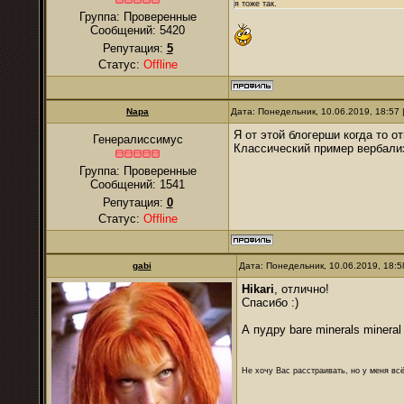
я тоже так.
Группа: Проверенные
Сообщений:
5420
Репутация:
5
Статус:
Offline
Napa
Дата: Понедельник, 10.06.2019, 18:57
Я от этой блогерши когда то о
Генералиссимус
Классический пример вербализа
Группа: Проверенные
Сообщений:
1541
Репутация:
0
Статус:
Offline
gabi
Дата: Понедельник, 10.06.2019, 18:
Hikari
, отлично!
Спасибо :)
А пудру bare minerals mineral
Не хочу Вас расстраивать, но у меня всё