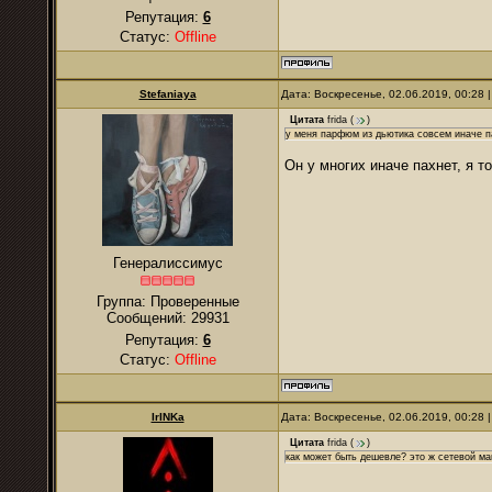
Репутация:
6
Статус:
Offline
Stefaniaya
Дата: Воскресенье, 02.06.2019, 00:28
Цитата
frida
(
)
у меня парфюм из дьютика совсем иначе п
Он у многих иначе пахнет, я т
Генералиссимус
Группа: Проверенные
Сообщений:
29931
Репутация:
6
Статус:
Offline
IrINKa
Дата: Воскресенье, 02.06.2019, 00:28
Цитата
frida
(
)
как может быть дешевле? это ж сетевой ма