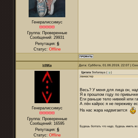
Генералиссимус
Группа: Проверенные
Сообщений:
29931
Репутация:
6
Статус:
Offline
IrINKa
Дата: Суббота, 01.06.2019, 22:07 | С
Цитата
Stefaniaya
(
)
ланкастер
Весь? У меня для лица он, над
Я в прошлом году по привычке 
Еги раньше тело нивеей или г
А лён кайрос я не переживу ес
Генералиссимус
На нас жара надвигается
Группа: Проверенные
Сообщений:
16595
Будешь болтать что надо, будешь иметь все
Репутация:
6
Статус:
Offline