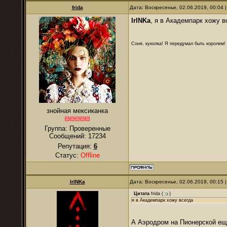
frida
Дата: Воскресенье, 02.06.2019, 00:04
IrINKa
, я в Академпарк хожу в
Соня, куколка! Я передумал быть королем! Я
знойная мексиканка
Группа: Проверенные
Сообщений:
17234
Репутация:
6
Статус:
Offline
IrINKa
Дата: Воскресенье, 02.06.2019, 00:15
Цитата
frida
(
)
я в Академпарк хожу всегда
А Аэродром на Пионерской ещё