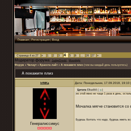
Главная
|
Регистрация
|
Вход
4
Страница
4
из
27
«
1
2
3
5
6
…
26
27
»
Модератор форума:
,
JudgeDredd
Moonlight
Форум
»
Чилаут
»
Красота лайт
»
А покажите плиз
(чем вы каждый день пользуетесь)
А покажите плиз
IrINKa
Дата: Понедельник, 17.09.2018, 19:10
Цитата
Elka444
(
)
но этой явно не чаще 1 раза в день, остал
Мочалка мягче становится со 
Будешь болтать что надо, будешь иметь все
Генералиссимус