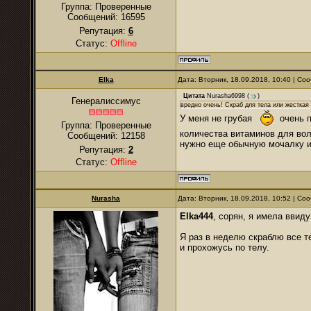
Группа: Проверенные
Сообщений:
16595
Репутация:
6
Статус:
Offline
Elka
Дата: Вторник, 18.09.2018, 10:40 | С
Цитата
Nurasha6998
(
)
Генералиссимус
вредно очень! Скраб для тела или жесткая 
У меня не грубая
очень пл
Группа: Проверенные
количества витаминов для вол
Сообщений:
12158
нужно еще обычную мочалку и
Репутация:
2
Статус:
Offline
Nurаsha
Дата: Вторник, 18.09.2018, 10:52 | С
Elka444
, сорян, я имела ввиду
Я раз в неделю скраблю все т
и прохожусь по телу.