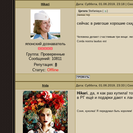
Hikari
Дата: Суббота, 01.06.2019, 23:18 | С
Цитата
Stefaniaya
(
)
ланкастер
сейчас в ривгоше хорошие скид
Человека делают счастливым три вещи: лю
Corda nostra laudus est
японский дознаватель
Группа: Проверенные
Сообщений:
10811
Репутация:
8
Статус:
Offline
frida
Дата: Суббота, 01.06.2019, 23:33 | С
Hikari
, да, я как раз купила!
в РГ ещё и подарки дают к ла
Соня, куколка! Я передумал быть королем! Я