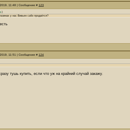
.2019, 11:48 | Сообщение #
123
)
агазинах у нас Вивьен сабо продаётся?
есть
.2019, 11:51 | Сообщение #
124
сразу тушь купить, если что уж на крайний случай закажу.