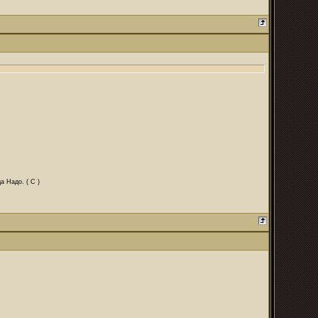
а Надо. ( С )