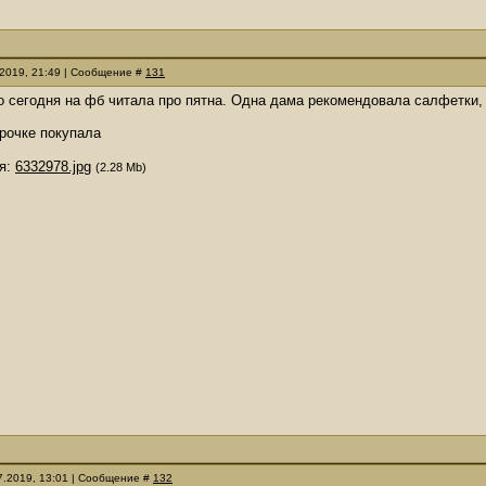
.2019, 21:49 | Сообщение #
131
о сегодня на фб читала про пятна. Одна дама рекомендовала салфетки, 
рочке покупала
я:
6332978.jpg
(2.28 Mb)
07.2019, 13:01 | Сообщение #
132