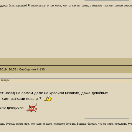
думал быть королем! Я много думал о том кто я, кто ты, как ты пахла, а главное - как мы пахнем вмес
.2019, 20:59 | Сообщение #
130
 теперь
ет назад на самом деле не красили никакие, даже дешёвые.
 с химчистками вошли ?
льно диверсия
адо, будешь иметь все, что надо, и даже немножко больше. Будешь болтать что не надо, попадешь Куд