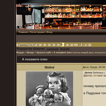
Главная
|
Регистрация
|
Вход
5
Страница
5
из
27
«
1
2
3
4
6
7
…
26
27
»
Модератор форума:
,
JudgeDredd
Moonlight
Форум
»
Чилаут
»
Красота лайт
»
А покажите плиз
(чем вы каждый день пользуетес
А покажите плиз
Winifred
Дата: Среда, 26.06
Цитата
Stefaniaya
(
Девочки, а в каких м
почему пропала
в Подружке точ