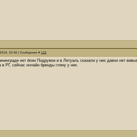
.2019, 10:46 | Сообщение #
122
лининграде нет блин Подружки и в Летуаль сказали у них давно нет вивье
 в РГ, сейчас онлайн бренды гляну у них.