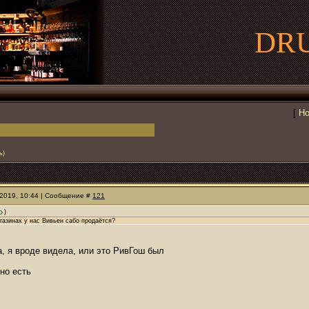
DR
[
Но
ь)
.2019, 10:44 | Сообщение #
121
)
агазинах у нас Вивьен сабо продаётся?
, я вроде видела, или это РивГош был
но есть