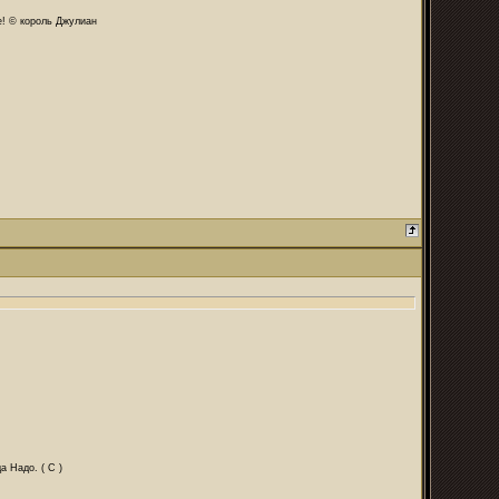
те! © король Джулиан
а Надо. ( С )