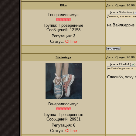
Elka
Дата: Среда, 26.06
Цитата
Stefaniaya
(
Генералиссимус
Девочки, а в каких м
на Вайлберриз 
Группа: Проверенные
Сообщений:
12158
Репутация:
2
Статус:
Offline
Stefaniaya
Дата: Среда, 26.06
Цитата
Elka444
(
)
на Вайлберриз есть
Спасибо, хочу 
Генералиссимус
Группа: Проверенные
Сообщений:
29931
Репутация:
6
Статус:
Offline