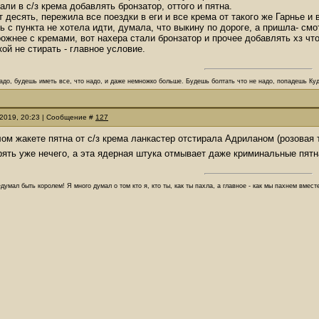
али в с/з крема добавлять бронзатор, оттого и пятна.
т десять, пережила все поездки в еги и все крема от такого же Гарнье и 
ь с пункта не хотела идти, думала, что выкину по дороге, а пришла- смот
ожнее с кремами, вот нахера стали бронзатор и прочее добавлять хз что,
ой не стирать - главное условие.
адо, будешь иметь все, что надо, и даже немножко больше. Будешь болтать что не надо, попадешь Куд
.2019, 20:23 | Сообщение #
127
елом жакете пятна от с/з крема ланкастер отстирала Адриланом (розовая
рять уже нечего, а эта ядерная штука отмывает даже криминальные пятна
думал быть королем! Я много думал о том кто я, кто ты, как ты пахла, а главное - как мы пахнем вмес