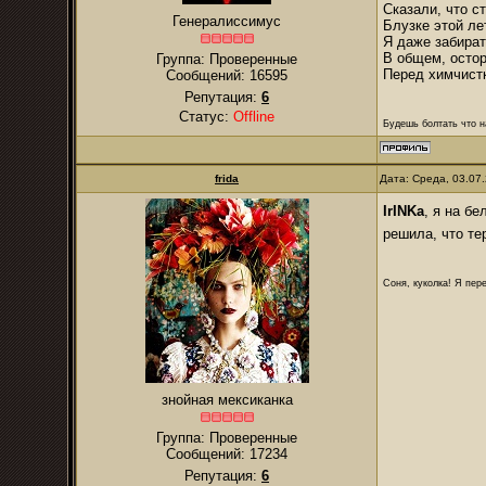
Сказали, что ст
Генералиссимус
Блузке этой ле
Я даже забират
В общем, остор
Группа: Проверенные
Перед химчистк
Сообщений:
16595
Репутация:
6
Статус:
Offline
Будешь болтать что н
frida
Дата: Среда, 03.07
IrINKa
, я на б
решила, что те
Соня, куколка! Я пере
знойная мексиканка
Группа: Проверенные
Сообщений:
17234
Репутация:
6