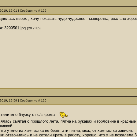
.2019, 12:01 | Сообщение #
125
днялась вверх , хочу показать чудо чудесное - сыворотка, реально хоро
я:
3299561.jpg
(20.7 Kb)
.2019, 19:59 | Сообщение #
126
тили мне блузку от с/з крема
ялась смятая с прошлого лета, пятна на рукавах и горловине в красные
шивкой.
что у многих химчистка не берёт эти пятна, мож, от химчистки зависит.
ки отзвонились и не хотели брать в работу, хорошо, что я не пожалела 3