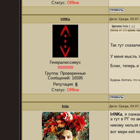
Статус:
Offline
IrINKa
Дата: Среда, 03.07
Цитата
frida
(
)
пятна от с/з крема ла
Так тут сказал
У меня мысль т
Генералиссимус
Блин, теперь и
Группа: Проверенные
Сообщений:
16595
Будешь болтать что н
Репутация:
6
Статус:
Offline
frida
Дата: Среда, 03.07
IrINKa
, я ланк
а тут в РГ по а
никому нельзя 
вот мери кей п