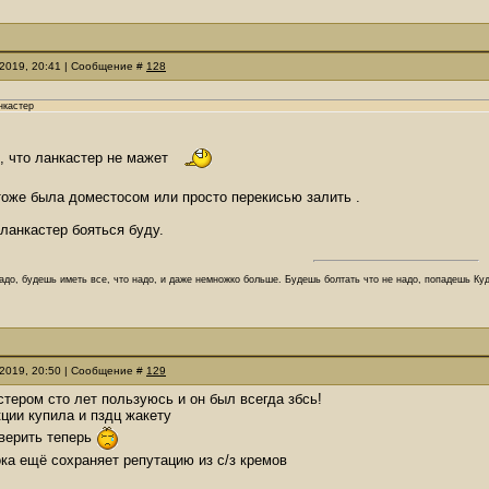
.2019, 20:41 | Сообщение #
128
нкастер
и, что ланкастер не мажет
оже была доместосом или просто перекисью залить .
 ланкастер бояться буду.
адо, будешь иметь все, что надо, и даже немножко больше. Будешь болтать что не надо, попадешь Куд
.2019, 20:50 | Сообщение #
129
астером сто лет пользуюсь и он был всегда збсь!
кции купила и пздц жакету
верить теперь
ока ещё сохраняет репутацию из с/з кремов