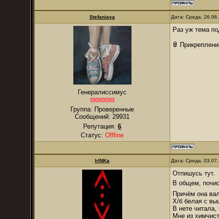
Stefaniaya
Дата: Среда, 26.06
Раз уж тема по
Прикреплени
Генералиссимус
Группа: Проверенные
Сообщений:
29931
Репутация:
6
Статус:
Offline
IrINKa
Дата: Среда, 03.07
Отпишусь тут.
В общем, почис
Причём она вал
Х/б белая с вы
В нете читала, 
Мне из химчист