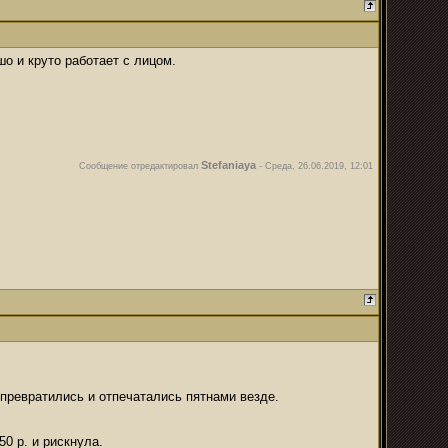
шо и круто работает с лицом.
Stefaniaya
Сообщение отредактировал
-
Среда, 26.06.2019, 12:01
 превратились и отпечатались пятнами везде.
50 р. и рискнула.