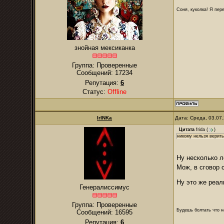
Соня, куколка! Я пере
знойная мексиканка
Группа: Проверенные
Сообщений:
17234
Репутация:
6
Статус:
Offline
IrINKa
Дата: Среда, 03.07
Цитата
frida
(
)
никому нельзя верить
Ну несколько л
Мож, в сговор
Ну это же реа
Генералиссимус
Группа: Проверенные
Будешь болтать что н
Сообщений:
16595
Репутация:
6