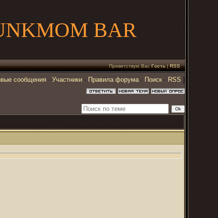
UNKMOM BAR
Приветствую Вас
Гость
|
RSS
вые сообщения
·
Участники
·
Правила форума
·
Поиск
·
RSS
]