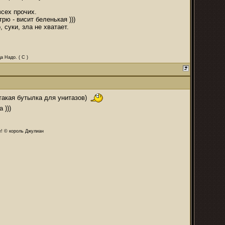
всех прочих.
рю - висит беленькая )))
 суки, зла не хватает.
а Надо. ( С )
 такая бутылка для унитазов)
 )))
те! © король Джулиан