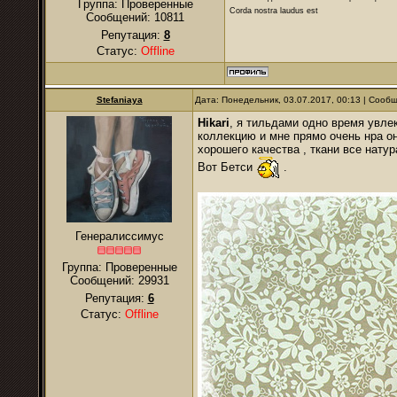
Группа: Проверенные
Corda nostra laudus est
Сообщений:
10811
Репутация:
8
Статус:
Offline
Stefaniaya
Дата: Понедельник, 03.07.2017, 00:13 | Сооб
Hikari
, я тильдами одно время увле
коллекцию и мне прямо очень нра о
хорошего качества , ткани все нату
Вот Бетси
.
Генералиссимус
Группа: Проверенные
Сообщений:
29931
Репутация:
6
Статус:
Offline