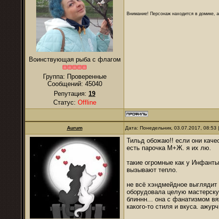
Внимание! Персонаж находится в домике, а
Воинствующая рыба с флагом
Группа: Проверенные
Сообщений:
45040
Репутация:
19
Статус:
Offline
Aurum
Дата: Понедельник, 03.07.2017, 08:53
Тильд обожаю!! если они каче
есть парочка М+Ж. я их лю.
такие огромные как у Инфанты
вызывают тепло.
не всё хэндмейдное выглядит 
оборудовала целую мастерску
блиннн... она с фанатизмом вяж
какого-то стиля и вкуса. ажур