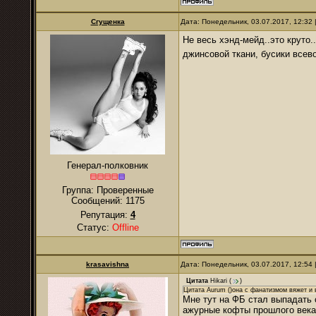
Сгущенка
Дата: Понедельник, 03.07.2017, 12:32
Не весь хэнд-мейд..это круто
джинсовой ткани, бусики всев
Генерал-полковник
Группа: Проверенные
Сообщений:
1175
Репутация:
4
Статус:
Offline
krasavishna
Дата: Понедельник, 03.07.2017, 12:54
Цитата
Hikari
(
)
Цитата Aurum ()она с фанатизмом вяжет и 
Мне тут на ФБ стал выпадать 
ажурные кофты прошлого века 