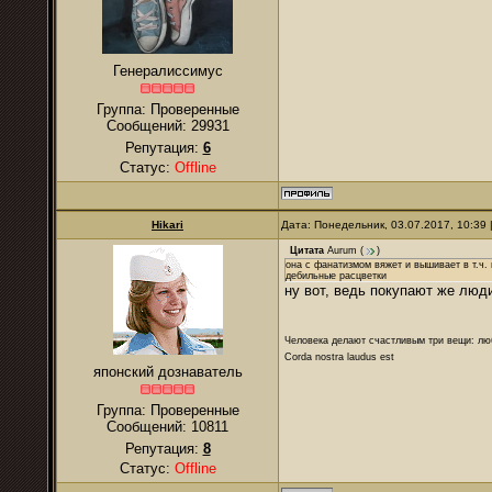
Генералиссимус
Группа: Проверенные
Сообщений:
29931
Репутация:
6
Статус:
Offline
Hikari
Дата: Понедельник, 03.07.2017, 10:39
Цитата
Aurum
(
)
она с фанатизмом вяжет и вышивает в т.ч. н
дебильные расцветки
ну вот, ведь покупают же люд
Человека делают счастливым три вещи: лю
Corda nostra laudus est
японский дознаватель
Группа: Проверенные
Сообщений:
10811
Репутация:
8
Статус:
Offline