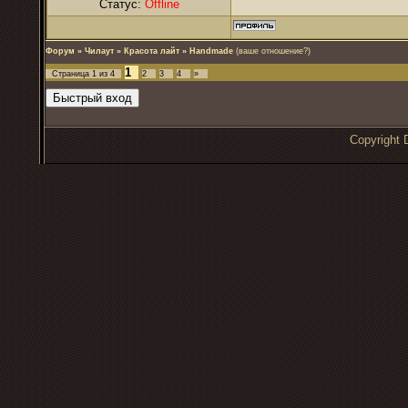
Статус:
Offline
Форум
»
Чилаут
»
Красота лайт
»
Handmade
(ваше отношение?)
1
Страница
1
из
4
2
3
4
»
Copyrigh