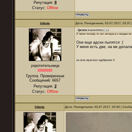
Репутация:
8
Статус:
Offline
Infanta
Дата: Понедельник, 03.07.2017, 03:37
Цитата
krasavishna
(
)
У меня почему-то нет интереса к вещам не
Они еще адски пылятся :(
У меня есть две, на мк делала
на игле мужского одобрения ©
укротительница
Группа: Проверенные
Сообщений:
6657
Репутация:
2
Статус:
Offline
Infanta
Дата: Понедельник, 03.07.2017, 03:40 | Сооб