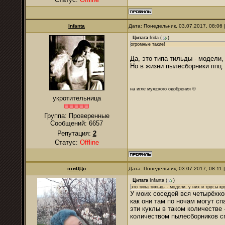
Infanta
Дата: Понедельник, 03.07.2017, 08:06
Цитата
frida
(
)
огромные такие!
Да, это типа тильды - модели,
Но в жизни пылесборники ппц.
на игле мужского одобрения ©
укротительница
Группа: Проверенные
Сообщений:
6657
Репутация:
2
Статус:
Offline
птиЦЦо
Дата: Понедельник, 03.07.2017, 08:11
Цитата
Infanta
(
)
это типа тильды - модели, у них и трусы к
У моих соседей вся четырёхко
как они там по ночам могут сп
эти куклы в таком количестве 
количеством пылесборников сп