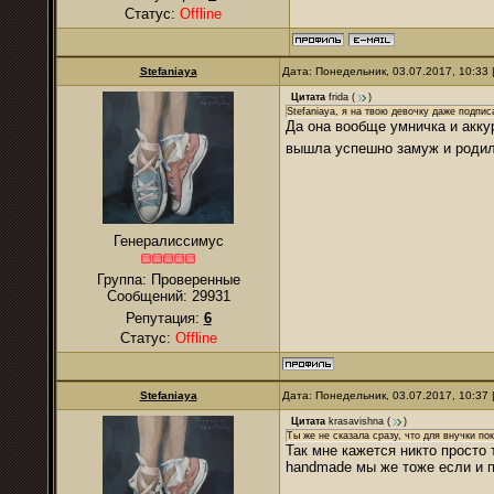
Статус:
Offline
Stefaniaya
Дата: Понедельник, 03.07.2017, 10:33
Цитата
frida
(
)
Stefaniaya, я на твою девочку даже подпис
Да она вообще умничка и аккур
вышла успешно замуж и родил
Генералиссимус
Группа: Проверенные
Сообщений:
29931
Репутация:
6
Статус:
Offline
Stefaniaya
Дата: Понедельник, 03.07.2017, 10:37
Цитата
krasavishna
(
)
Ты же не сказала сразу, что для внучки по
Так мне кажется никто просто
handmade мы же тоже если и п