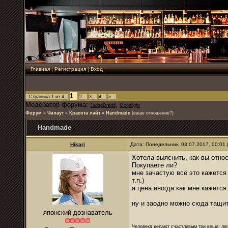
Главная
|
Регистрация
|
Вход
1
Страница
1
из
4
2
3
4
»
Модератор форума:
,
JudgeDredd
Moonlight
Форум
»
Чилаут
»
Красота лайт
»
Handmade
(ваше отношение?)
Handmade
Hikari
Дата: Понедельник, 03.07.2017, 00:01
Хотела выяснить, как вы отно
Покупаете ли?
мне зачастую всё это кажется
т.п.)
а цена иногда как мне кажетс
ну и заодно можно сюда тащит
японский дознаватель
Человека делают счастливым три вещи: лю