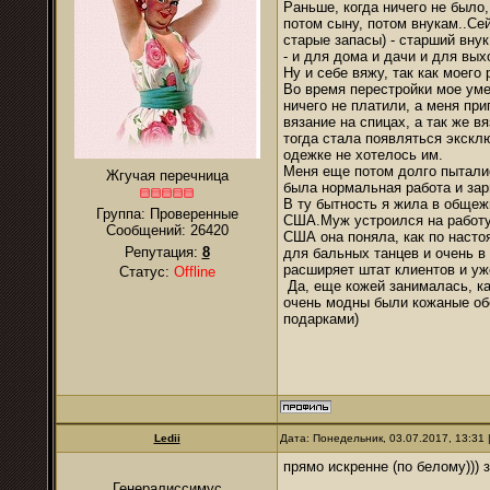
Раньше, когда ничего не было,
потом сыну, потом внукам..Се
старые запасы) - старший вну
- и для дома и дачи и для вых
Ну и себе вяжу, так как моего
Во время перестройки мое уме
ничего не платили, а меня пр
вязание на спицах, а так же в
тогда стала появляться экскл
одежке не хотелось им.
Меня еще потом долго пытались
Жгучая перечница
была нормальная работа и зар
В ту бытность я жила в общеж
Группа: Проверенные
США.Муж устроился на работу
Сообщений:
26420
США она поняла, как по насто
Репутация:
8
для бальных танцев и очень в
расширяет штат клиентов и уж
Статус:
Offline
Да, еще кожей занималась, кар
очень модны были кожаные обо
подарками)
Ledii
Дата: Понедельник, 03.07.2017, 13:31
прямо искренне (по белому))) 
Генералиссимус