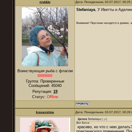
птиЦЦо
Дата: Понедельник, 03.07.2017, 00:25
Stefaniaya
, У Иветты и Аделин
Внимание! Персонаж находится в домике, а
Воинствующая рыба с флагом
Группа: Проверенные
Сообщений:
45040
Репутация:
19
Статус:
Offline
krasavishna
Дата: Понедельник, 03.07.2017, 00:29
Цитата
Stefaniaya
(
)
Вот Бетси .
красиво, но что с нею делать
практического применения. Пол