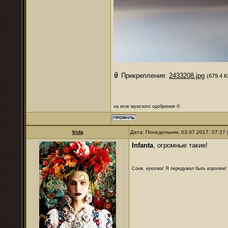
Прикрепления:
2433208.jpg
(679.4 K
на игле мужского одобрения ©
frida
Дата: Понедельник, 03.07.2017, 07:27
Infanta
, огромные такие!
Соня, куколка! Я передумал быть королем! Я