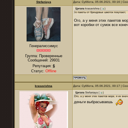
Stefaniaya
Дата: Суббота, 05.06.2021, 00:16 | С
Цитата
krasavishna
(
)
то пакеты от брендовых шмоток покупают,
Ого, а у меня этих пакетов мо
вот коробки от сумок все коне
Генералиссимус
Группа: Проверенные
Сообщений:
29931
Репутация:
6
Статус:
Offline
krasavishna
Дата: Суббота, 05.06.2021, 00:17 | С
Цитата
Stefaniaya
(
)
Ого, а у меня этих пакетов море, я их вна
деньги выбрасываешь