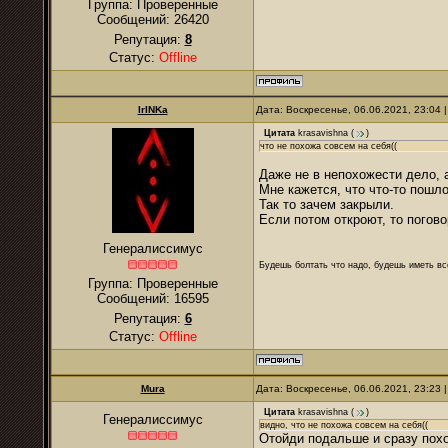
Группа: Проверенные
Сообщений:
26420
Репутация:
8
Статус:
Offline
IrINKa
Дата: Воскресенье, 06.06.2021, 23:04
Цитата
krasavishna
(
)
что не похожа совсем на себя((
Даже не в непохожести дело, 
Мне кажется, что что-то пошло
Так то зачем закрыли.
Если потом откроют, то погово
Генералиссимус
Будешь болтать что надо, будешь иметь все
Группа: Проверенные
Сообщений:
16595
Репутация:
6
Статус:
Offline
Mura
Дата: Воскресенье, 06.06.2021, 23:23
Цитата
krasavishna
(
)
Генералиссимус
видно, что не похожа совсем на себя((
Отойди подальше и сразу пох