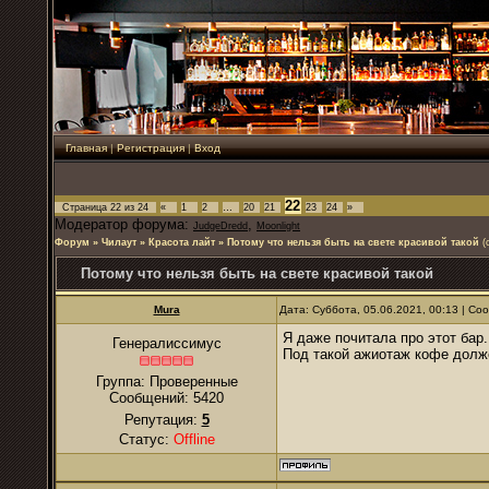
Главная
|
Регистрация
|
Вход
22
Страница
22
из
24
«
1
2
…
20
21
23
24
»
Модератор форума:
,
JudgeDredd
Moonlight
Форум
»
Чилаут
»
Красота лайт
»
Потому что нельзя быть на свете красивой такой
(
Потому что нельзя быть на свете красивой такой
Mura
Дата: Суббота, 05.06.2021, 00:13 | С
Я даже почитала про этот бар...
Генералиссимус
Под такой ажиотаж кофе долже
Группа: Проверенные
Сообщений:
5420
Репутация:
5
Статус:
Offline