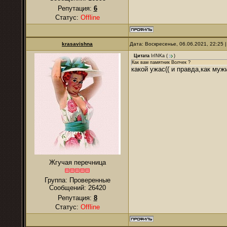
Репутация:
6
Статус:
Offline
krasavishna
Дата: Воскресенье, 06.06.2021, 22:25
Цитата
IrINKa
(
)
Как вам памятник Волчек ?
какой ужас(( и правда,как муж
Жгучая перечница
Группа: Проверенные
Сообщений:
26420
Репутация:
8
Статус:
Offline