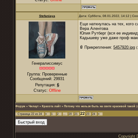
Stefaniaya
Дата: Суббота, 08.01.2022, 14:12 | С
Еще наткнулась на тех, кого с
Вера Алентова
Юлия Рутберг (вся ее индивид
Кадышеву уже даже проф маки
Прикрепления:
5457920.jpg
(
Генералиссимус
Группа: Проверенные
Сообщений:
29931
Репутация:
6
Статус:
Offline
Форум
»
Чилаут
»
Красота лайт
»
Потому что нельзя быть на свете красивой такой
(
22
Страница
22
из
24
«
1
2
…
20
21
23
24
»
Copyrigh