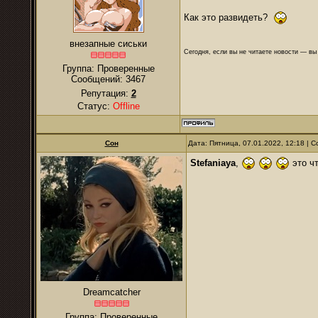
Как это развидеть?
внезапные сиськи
Сегодня, если вы не читаете новости — в
Группа: Проверенные
Сообщений:
3467
Репутация:
2
Статус:
Offline
Сон
Дата: Пятница, 07.01.2022, 12:18 |
Stefaniaya
,
это ч
Dreamcatcher
Группа: Проверенные