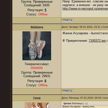
Напр. Еременко-мл. совсем на
Группа: Проверенные
надписи, а внешне - ни разу н
Сообщений:
5420
http://www.m-necropol.ru/ereme
Репутация:
5
Статус:
Offline
Stefaniaya
Дата: Четверг, 06.01.2022, 23:11 | Со
Жанна Агузарова - было/стало
Прикрепления:
7100372.jpg
(
Генералиссимус
Группа: Проверенные
Сообщений:
29931
Репутация:
6
Статус:
Offline
Груня
Дата: Пятница, 07.01.2022, 00:54 | С
Цитата
Stefaniaya
(
)
Жанна Агузарова - было/стало.