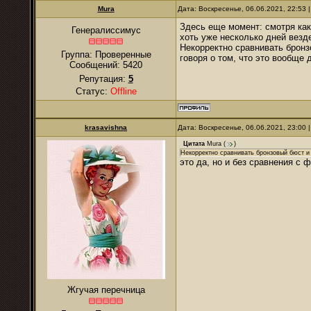
Mura
Дата: Воскресенье, 06.06.2021, 22:53
Здесь еще момент: смотря как
Генералиссимус
хоть уже несколько дней везд
Некорректно сравнивать брон
Группа: Проверенные
говоря о том, что это вообще 
Сообщений:
5420
Репутация:
5
Статус:
Offline
krasavishna
Дата: Воскресенье, 06.06.2021, 23:00
Цитата
Mura
(
)
Некорректно сравнивать бронзовый бюст 
это да, но и без сравнения с 
Жгучая перечница