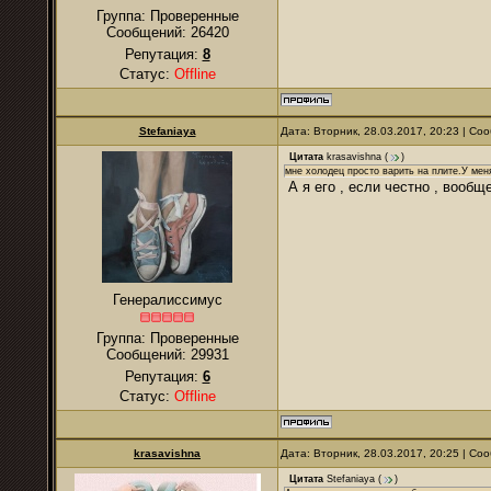
Группа: Проверенные
Сообщений:
26420
Репутация:
8
Статус:
Offline
Stefaniaya
Дата: Вторник, 28.03.2017, 20:23 | С
Цитата
krasavishna
(
)
мне холодец просто варить на плите.У мен
А я его , если честно , воо
Генералиссимус
Группа: Проверенные
Сообщений:
29931
Репутация:
6
Статус:
Offline
krasavishna
Дата: Вторник, 28.03.2017, 20:25 | С
Цитата
Stefaniaya
(
)