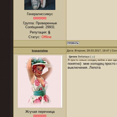
Генералиссимус
Группа: Проверенные
Сообщений:
29931
Репутация:
6
Статус:
Offline
krasavishna
Дата: Вторник, 28.03.2017, 19:47 | С
Цитата
Stefaniaya
(
)
Я просто сильно холодец люблю и мне одн
понятно) мне холодец просто 
выключения..Лепота
Жгучая перечница