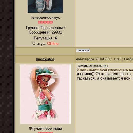
Генералиссимус
Группа: Проверенные
Сообщений:
29931
Репутация:
6
Статус:
Offline
krasavishna
Дата: Среда, 29.03.2017, 11:42 | Соо
Цитата
Stefaniaya
(
)
У меня у подруги такая детская мультя, та
я помню)) Отта писала про то,
таскаться, а оказывается вон 
Жгучая перечница