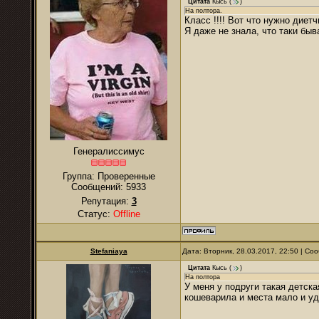
Цитата
Кысь
(
)
На полтора.
Класс !!!! Вот что нужно диет
Я даже не знала, что таки бы
Генералиссимус
Группа: Проверенные
Сообщений:
5933
Репутация:
3
Статус:
Offline
Stefaniaya
Дата: Вторник, 28.03.2017, 22:50 | С
Цитата
Кысь
(
)
На полтора
У меня у подруги такая детска
кошеварила и места мало и уд