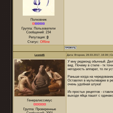
Полковник
Группа: Пользователи
Сообщений:
234
Репутация:
0
Статус:
Offline
LeonidS
Дата: Вторник, 28.03.2017, 16:39 |
У мну редмонд обычный. Дел
вид. Почему в стиле - тк то
негодность аппарат, то ли у
Раньше когда на чередовани
Оставлял в мультиварке в ре
очень удобная штука!
Из простых рецептов - ставл
выходе яйца пашот с одинако
Генералиссимус
Группа: Проверенные
Сообщений:
2001