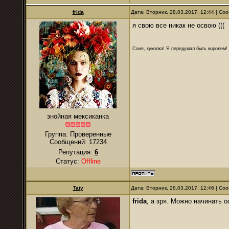
frida
Дата: Вторник, 28.03.2017, 12:44 | С
я свою все никак не освою (((
Соня, куколка! Я передумал быть королем! Я
знойная мексиканка
Группа: Проверенные
Сообщений:
17234
Репутация:
6
Статус:
Offline
Taty
Дата: Вторник, 28.03.2017, 12:46 | С
frida
, а зря. Можно начинать 