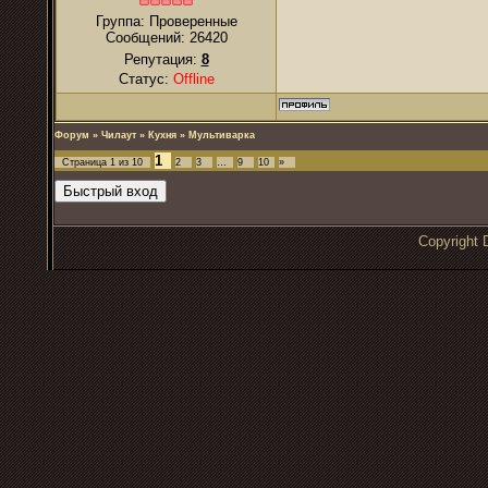
Группа: Проверенные
Сообщений:
26420
Репутация:
8
Статус:
Offline
Форум
»
Чилаут
»
Кухня
»
Мультиварка
1
Страница
1
из
10
2
3
…
9
10
»
Copyrigh