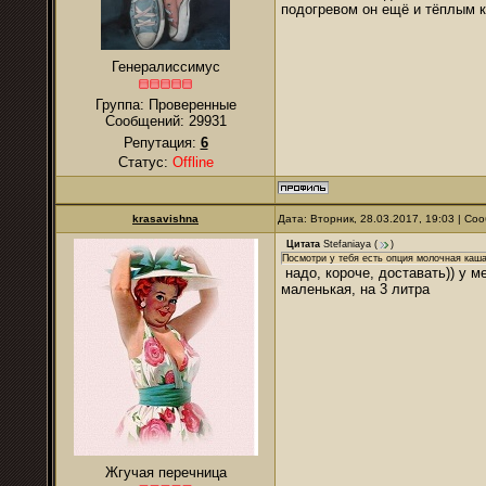
подогревом он ещё и тёплым к
Генералиссимус
Группа: Проверенные
Сообщений:
29931
Репутация:
6
Статус:
Offline
krasavishna
Дата: Вторник, 28.03.2017, 19:03 | С
Цитата
Stefaniaya
(
)
Посмотри у тебя есть опция молочная каша
надо, короче, доставать)) у м
маленькая, на 3 литра
Жгучая перечница