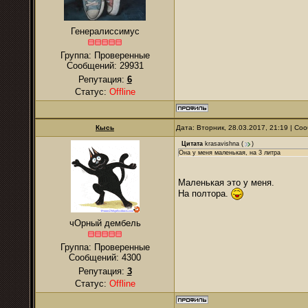
Генералиссимус
Группа: Проверенные
Сообщений:
29931
Репутация:
6
Статус:
Offline
Кысь
Дата: Вторник, 28.03.2017, 21:19 | С
Цитата
krasavishna
(
)
Она у меня маленькая, на 3 литра
Маленькая это у меня.
На полтора.
чОрный дембель
Группа: Проверенные
Сообщений:
4300
Репутация:
3
Статус:
Offline