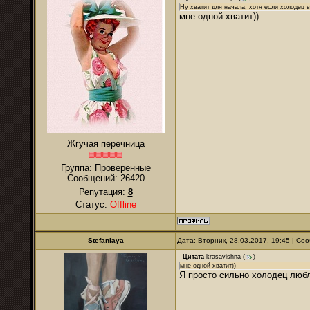
Ну хватит для начала, хотя если холодец в
мне одной хватит))
Жгучая перечница
Группа: Проверенные
Сообщений:
26420
Репутация:
8
Статус:
Offline
Stefaniaya
Дата: Вторник, 28.03.2017, 19:45 | С
Цитата
krasavishna
(
)
мне одной хватит))
Я просто сильно холодец любл