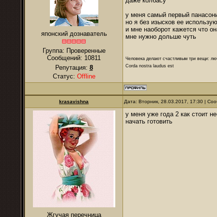
даже колбасу
у меня самый первый панасони
но я без изысков ее использу
и мне наоборот кажется что он
японский дознаватель
мне нужно дольше чуть
Группа: Проверенные
Сообщений:
10811
Человека делают счастливым три вещи: лю
Corda nostra laudus est
Репутация:
8
Статус:
Offline
krasavishna
Дата: Вторник, 28.03.2017, 17:30 | С
у меня уже года 2 как стоит н
начать готовить
Жгучая перечница