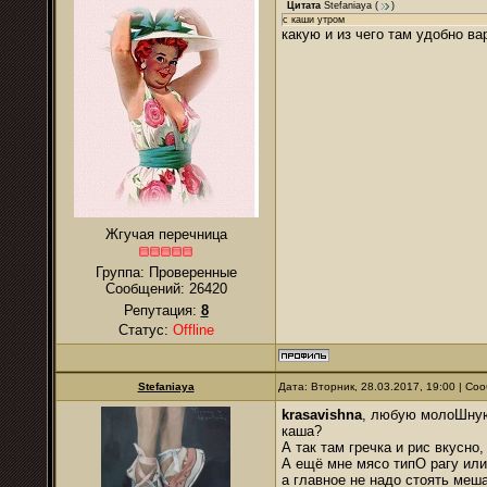
Цитата
Stefaniaya
(
)
с каши утром
какую и из чего там удобно ва
Жгучая перечница
Группа: Проверенные
Сообщений:
26420
Репутация:
8
Статус:
Offline
Stefaniaya
Дата: Вторник, 28.03.2017, 19:00 | С
krasavishna
, любую молоШную,
каша?
А так там гречка и рис вкусно
А ещё мне мясо типО рагу или 
а главное не надо стоять меша