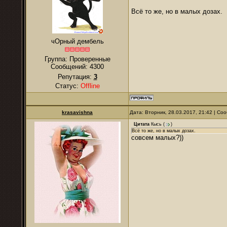
Всё то же, но в малых дозах.
чОрный дембель
Группа: Проверенные
Сообщений:
4300
Репутация:
3
Статус:
Offline
krasavishna
Дата: Вторник, 28.03.2017, 21:42 | С
Цитата
Кысь
(
)
Всё то же, но в малых дозах.
совсем малых?))