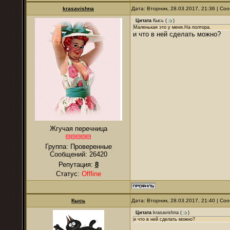
krasavishna
Дата: Вторник, 28.03.2017, 21:36 | С
Цитата
Кысь
(
)
Маленькая это у меня.На полтора.
и что в ней сделать можно?
Жгучая перечница
Группа: Проверенные
Сообщений:
26420
Репутация:
8
Статус:
Offline
Кысь
Дата: Вторник, 28.03.2017, 21:40 | С
Цитата
krasavishna
(
)
и что в ней сделать можно?