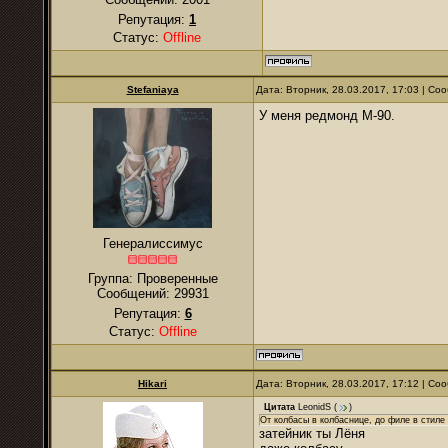
Репутация:
1
Статус:
Offline
Stefaniaya
Дата: Вторник, 28.03.2017, 17:03 | С
У меня редмонд М-90.
Генералиссимус
Группа: Проверенные
Сообщений:
29931
Репутация:
6
Статус:
Offline
Hikari
Дата: Вторник, 28.03.2017, 17:12 | С
Цитата
LeonidS
(
)
От колбасы в колбаснице, до филе в стиле
затейник ты Лёня