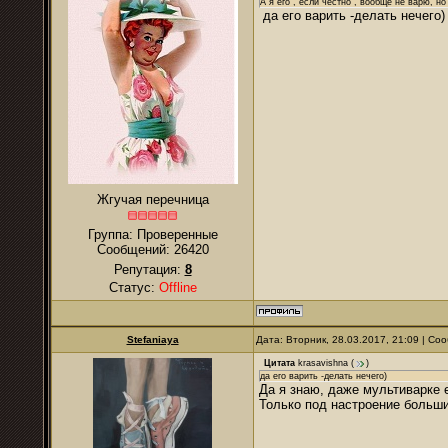
А я его , если честно , вообще не варю, 
да его варить -делать нечего)
Жгучая перечница
Группа: Проверенные
Сообщений:
26420
Репутация:
8
Статус:
Offline
Stefaniaya
Дата: Вторник, 28.03.2017, 21:09 | С
Цитата
krasavishna
(
)
да его варить -делать нечего)
Да я знаю, даже мультиварке е
Только под настроение больш