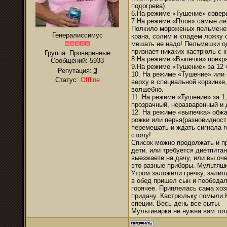
подогрева)
6.На режиме «Тушение» совер
7.На режиме «Плов» самые ле
Полкило мороженых пельменей
Генералиссимус
крана, солим и кладем ложку 
мешать не надо! Пельмешки од
признает-никаких кастрюль с 
Группа: Проверенные
8.На режиме «Выпечка» прекр
Сообщений:
5933
9.На режиме «Тушение» за 12
Репутация:
3
10. На режиме «Тушение» или 
Статус:
Offline
верху в специальной корзинке,
волшебно.
11. На режиме «Тушение» за 1
прозрачный, неразваренный и
12. На режиме «выпечка» обж
рожки или перья(разновидность
перемешать и ждать сигнала г
столу!
Список можно продолжать и п
дети. или требуется диетпита
выезжаете на дачу, или вы оче
это разные приборы. Мультяшк
Утром заложили гречку, залил
в обед пришел сын и пообедал
горячее. Приплелась сама хоз
придачу. Кастрюльку помыли.Н
специи. Весь день все сыты.
Мультиварка не нужна вам то