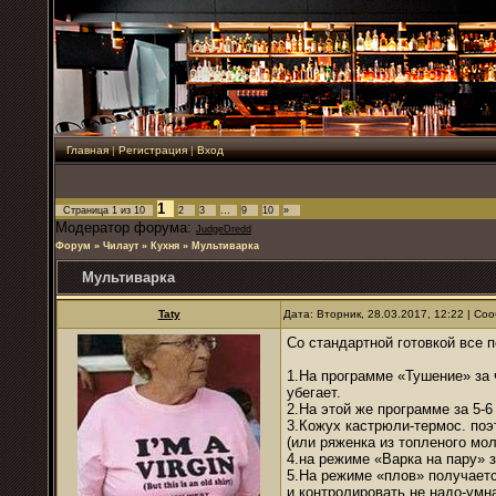
Главная
|
Регистрация
|
Вход
1
Страница
1
из
10
2
3
…
9
10
»
Модератор форума:
JudgeDredd
Форум
»
Чилаут
»
Кухня
»
Мультиварка
Мультиварка
Taty
Дата: Вторник, 28.03.2017, 12:22 | С
Со стандартной готовкой все 
1.На программе «Тушение» за 
убегает.
2.На этой же программе за 5-
3.Кожух кастрюли-термос. поэ
(или ряженка из топленого мол
4.на режиме «Варка на пару» 
5.На режиме «плов» получает
и контролировать не надо-умн