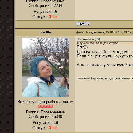
Группа: Проверенные
Сообщений:
17234
Репутация:
6
Статус:
Offline
птиЦЦо
Дата: Понедельник, 19.06.2017, 19:19
Цитата
frida
(
)
я думала это что-то для котиков
Бггг)))
Да я их так люблю, что даже п
Если я ещё и фуль научусь го
А для котиков у меня сухой ко
Внимание! Персонаж находится в домике, а
Воинствующая рыба с флагом
Группа: Проверенные
Сообщений:
45040
Репутация:
19
Статус:
Offline