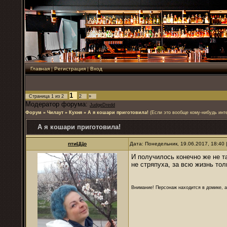
Главная
|
Регистрация
|
Вход
1
Страница
1
из
2
2
»
Модератор форума:
JudgeDredd
Форум
»
Чилаут
»
Кухня
»
А я кошари приготовила!
(Если это вообще кому-нибудь инте
А я кошари приготовила!
птиЦЦо
Дата: Понедельник, 19.06.2017, 18:40
И получилось конечно же не та
не стряпуха, за всю жизнь тол
Внимание! Персонаж находится в домике, а