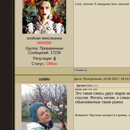
Соня, куколка! Я передумал быть королем! Я
знойная мексиканка
Группа: Проверенные
Сообщений:
17234
Репутация:
6
Статус:
Offline
птиЦЦо
Дата: Понедельник, 19.06.2017, 19:23
Цитата
frida
(
)
пиши уже что это
Это такая смесь двух видов ма
соусом. Фотать нечем, к сожал
обыкновенные такие рожки.
Внимание! Персонаж находится в домике, а