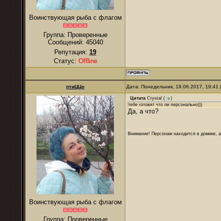
Воинствующая рыба с флагом
Группа: Проверенные
Сообщений:
45040
Репутация:
19
Статус:
Offline
птиЦЦо
Дата: Понедельник, 19.06.2017, 19:41
Цитата
Crystal
(
)
тебе готовят что ли персонально)))
Да, а что?
Внимание! Персонаж находится в домике, а
Воинствующая рыба с флагом
Группа: Проверенные