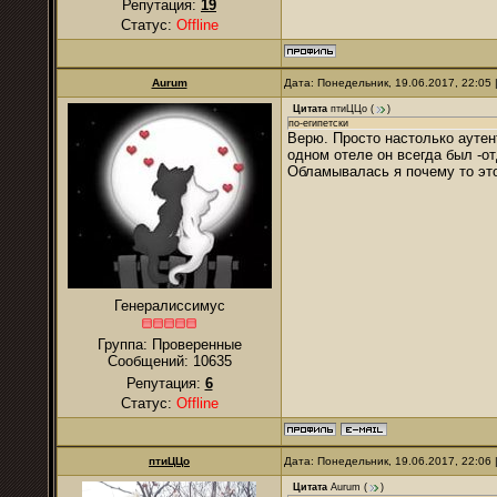
Репутация:
19
Статус:
Offline
Aurum
Дата: Понедельник, 19.06.2017, 22:05
Цитата
птиЦЦо
(
)
по-египетски
Верю. Просто настолько аутен
одном отеле он всегда был -о
Обламывалась я почему то эт
Генералиссимус
Группа: Проверенные
Сообщений:
10635
Репутация:
6
Статус:
Offline
птиЦЦо
Дата: Понедельник, 19.06.2017, 22:06
Цитата
Aurum
(
)