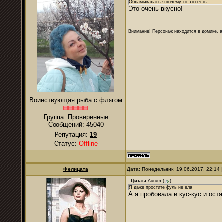
Обламывалась я почему то это есть
Это очень вкусно!
Внимание! Персонаж находится в домике, а
Воинствующая рыба с флагом
Группа: Проверенные
Сообщений:
45040
Репутация:
19
Статус:
Offline
Фелицата
Дата: Понедельник, 19.06.2017, 22:14
Цитата
Aurum
(
)
Я даже простите фуль не ела
А я пробовала и кус-кус и ост