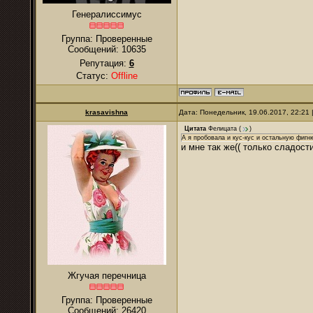
Генералиссимус
Группа: Проверенные
Сообщений:
10635
Репутация:
6
Статус:
Offline
krasavishna
Дата: Понедельник, 19.06.2017, 22:21
Цитата
Фелицата
(
)
А я пробовала и кус-кус и остальную фигню
и мне так же(( только сладос
Жгучая перечница
Группа: Проверенные
Сообщений:
26420