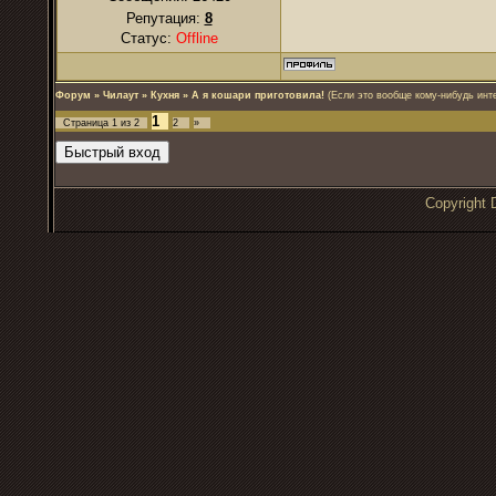
Репутация:
8
Статус:
Offline
Форум
»
Чилаут
»
Кухня
»
А я кошари приготовила!
(Если это вообще кому-нибудь инте
1
Страница
1
из
2
2
»
Copyrigh