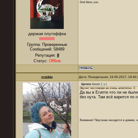
God bless you
дерзкая плутоффка
Группа: Проверенные
Сообщений:
58489
Репутация:
8
Статус:
Offline
птиЦЦо
Дата: Понедельник, 19.06.2017, 19:40
Цитата
Aurum
(
)
Звучит чессговоря не очень аппетитно. С
Да вы в Египте что ли не были
без нута. Там всё варится по 
Внимание! Персонаж находится в домике, а