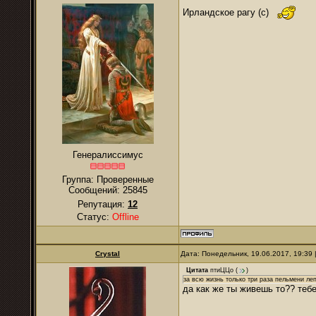
Ирландское рагу (с)
Генералиссимус
Группа: Проверенные
Сообщений:
25845
Репутация:
12
Статус:
Offline
Crystal
Дата: Понедельник, 19.06.2017, 19:39
Цитата
птиЦЦо
(
)
за всю жизнь только три раза пельмени леп
да как же ты живешь то?? тебе