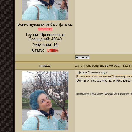
Воинствующая рыба с флагом
Группа: Проверенные
Сообщений:
45040
Репутация:
19
Статус:
Offline
птиЦЦо
Дата: Понедельник, 19.06.2017, 21:58
Цитата
Спамелла
(
)
А чего это ты нут не нашла? По-моему, он 
Вот и я так думала, а как реш
Внимание! Персонаж находится в домике, а