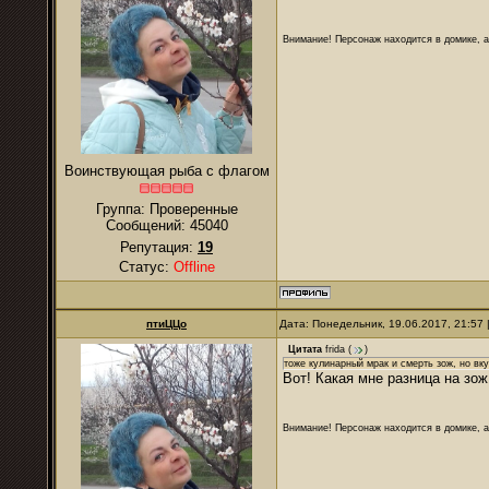
Внимание! Персонаж находится в домике, а
Воинствующая рыба с флагом
Группа: Проверенные
Сообщений:
45040
Репутация:
19
Статус:
Offline
птиЦЦо
Дата: Понедельник, 19.06.2017, 21:57
Цитата
frida
(
)
тоже кулинарный мрак и смерть зож, но вк
Вот! Какая мне разница на зож,
Внимание! Персонаж находится в домике, а