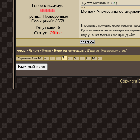
Цитата
Nurasha6998
(
)
Генералиссимус
ага
Мелко? Апельсины со шкурко
Группа: Проверенные
Сообщений:
8558
В жизни всё проходит, кроме желания прос
Репутация:
6
Русский человек часто находится в перман
Статус:
Offline
лица у наших мужчин и женщин (с) Эйка
Форум
»
Чилаут
»
Кухня
»
Новогоднее угощение
(Идеи для Новогоднего стола)
3
Страница
3
из
10
«
1
2
4
5
…
9
10
»
Copyrigh