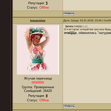
Репутация:
5
Статус:
Offline
krasavishna
Дата: Среда, 03.01.2018, 23:46 | Соо
Цитата
птиЦЦо
(
)
А я ем тортик, который мне прислала Фрида
птиЦЦо
, обменялись "натурам
Жгучая перечница
Группа: Проверенные
Сообщений:
26420
Репутация:
8
Статус:
Offline