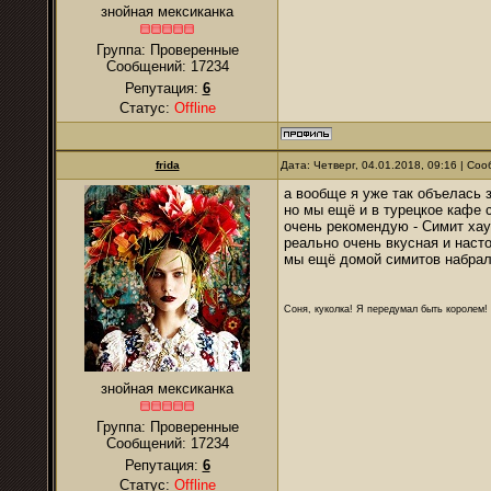
знойная мексиканка
Группа: Проверенные
Сообщений:
17234
Репутация:
6
Статус:
Offline
frida
Дата: Четверг, 04.01.2018, 09:16 | С
а вообще я уже так объелась з
но мы ещё и в турецкое кафе 
очень рекомендую - Симит хау
реально очень вкусная и наст
мы ещё домой симитов набра
Соня, куколка! Я передумал быть королем! Я
знойная мексиканка
Группа: Проверенные
Сообщений:
17234
Репутация:
6
Статус:
Offline