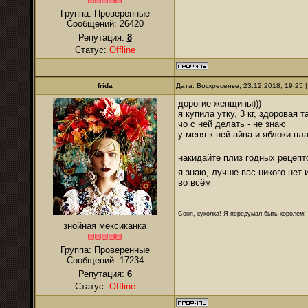
Группа: Проверенные
Сообщений:
26420
Репутация:
8
Статус:
Offline
frida
Дата: Воскресенье, 23.12.2018, 19:25
дорогие женщины)))
я купила утку, 3 кг, здоровая 
чо с ней делать - не знаю
у меня к ней айва и яблоки п
накидайте плиз годных рецеп
я знаю, лучше вас никого нет 
во всём
Соня, куколка! Я передумал быть королем! Я
знойная мексиканка
Группа: Проверенные
Сообщений:
17234
Репутация:
6
Статус:
Offline