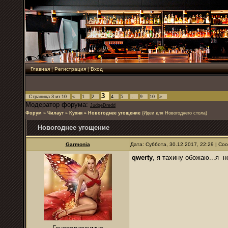
Главная
|
Регистрация
|
Вход
3
Страница
3
из
10
«
1
2
4
5
…
9
10
»
Модератор форума:
JudgeDredd
Форум
»
Чилаут
»
Кухня
»
Новогоднее угощение
(Идеи для Новогоднего стола)
Новогоднее угощение
Garmonia
Дата: Суббота, 30.12.2017, 22:29 | С
qwerty
, я тахину обожаю...я н