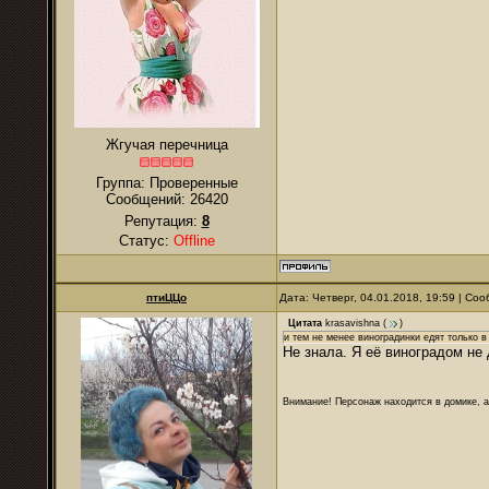
Жгучая перечница
Группа: Проверенные
Сообщений:
26420
Репутация:
8
Статус:
Offline
птиЦЦо
Дата: Четверг, 04.01.2018, 19:59 | С
Цитата
krasavishna
(
)
и тем не менее виноградинки едят только в
Не знала. Я её виноградом не
Внимание! Персонаж находится в домике, а