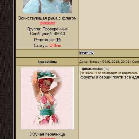
Воинствующая рыба с флагом
Группа: Проверенные
Сообщений:
45040
Репутация:
19
Статус:
Offline
krasavishna
Дата: Четверг, 04.01.2018, 20:01 | С
Цитата
птиЦЦо
(
)
Не знала. Я её виноградом не додумалась у
фрукты и овощи почти все едя
Жгучая перечница