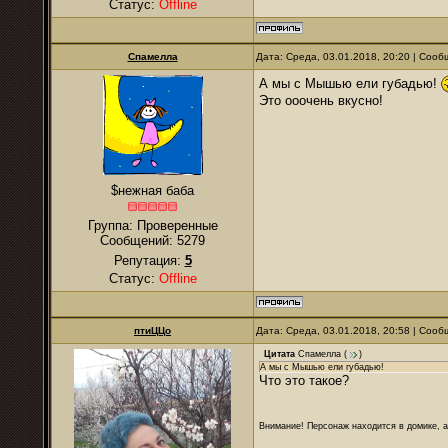
Статус:
Offline
Спамелла
Дата: Среда, 03.01.2018, 20:20 | Соо
А мы с Мышью ели губадью!
Это ооочень вкусно!
$нежная баба
Группа: Проверенные
Сообщений:
5279
Репутация:
5
Статус:
Offline
птиЦЦо
Дата: Среда, 03.01.2018, 20:58 | Соо
Цитата
Спамелла
(
)
А мы с Мышью ели губадью!
Что это такое?
Внимание! Персонаж находится в домике, а