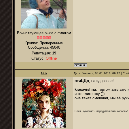
Воинствующая рыба с флагом
Группа: Проверенные
Сообщений:
45040
Репутация:
19
Статус:
Offline
frida
Дата: Четверг, 04.01.2018, 09:12 | С
птиЦЦо
, на здоровье!
krasavishna
, тортом заплатил
интеллигентку )))
она такая смешная, мы её рук
Соня, куколка! Я передумал быть королем! Я