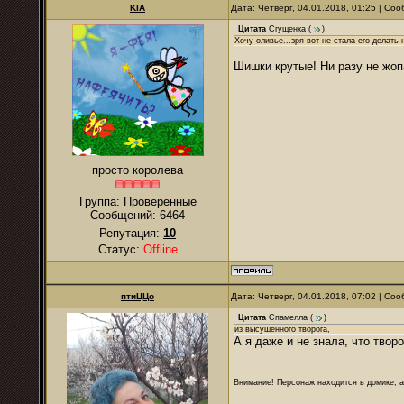
KIA
Дата: Четверг, 04.01.2018, 01:25 | С
Цитата
Сгущенка
(
)
Хочу оливье...зря вот не стала его делать 
Шишки крутые! Ни разу не жопа
просто королева
Группа: Проверенные
Сообщений:
6464
Репутация:
10
Статус:
Offline
птиЦЦо
Дата: Четверг, 04.01.2018, 07:02 | С
Цитата
Спамелла
(
)
из высушенного творога,
А я даже и не знала, что тво
Внимание! Персонаж находится в домике, а