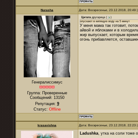
Nurаsha
Дата: Воскресенье, 23.12.2018, 20:49
Цитата
другарица
(
)
опускают в кипящую воду на 5 минут
У меня мама так готовит, пото
айвой и яблоками и в холодиль
жир выпускает, которым время 
огонь прибавляется, оставшиес
Генералиссимус
Группа: Проверенные
Сообщений:
13150
Репутация:
9
Статус:
Offline
krasavishna
Дата: Воскресенье, 23.12.2018, 22:23
Ladushka
, утка на соли тоже 