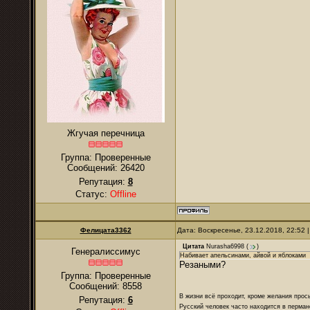
Жгучая перечница
Группа: Проверенные
Сообщений:
26420
Репутация:
8
Статус:
Offline
Фелицата3362
Дата: Воскресенье, 23.12.2018, 22:52
Цитата
Nurasha6998
(
)
Генералиссимус
Набивает апельсинами, айвой и яблоками
Резаными?
Группа: Проверенные
Сообщений:
8558
В жизни всё проходит, кроме желания прос
Репутация:
6
Русский человек часто находится в перман