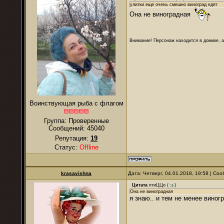
улитки еще очень смешно виноград едят
Она не виноградная
Внимание! Персонаж находится в домике, а
Воинствующая рыба с флагом
Группа: Проверенные
Сообщений:
45040
Репутация:
19
Статус:
Offline
krasavishna
Дата: Четверг, 04.01.2018, 19:58 | С
Цитата
птиЦЦо
(
)
Она не виноградная
я знаю.. и тем не менее виног