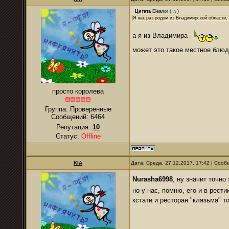
Цитата
Eleanor
(
)
Я как раз родом из Владимирской области, у
а я из Владимира
может это такое местное бл
просто королева
Группа: Проверенные
Сообщений:
6464
Репутация:
10
Статус:
Offline
KIA
Дата: Среда, 27.12.2017, 17:42 | Соо
Nurasha6998
, ну значит точн
но у нас, помню, его и в рест
кстати и ресторан "клязьма" 