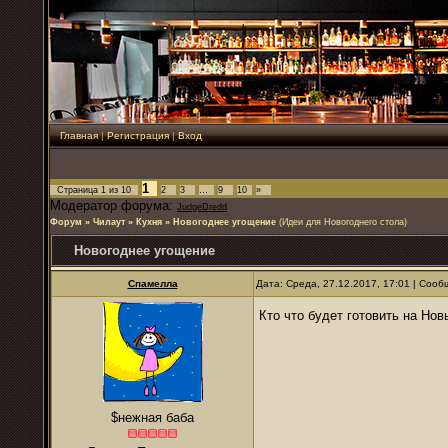
Главная
|
Регистрация
|
Вход
1
Страница
1
из
10
2
3
…
9
10
»
Модератор форума:
JudgeDredd
Форум
»
Чилаут
»
Кухня
»
Новогоднее угощение
(Идеи для Новогоднего стола)
Новогоднее угощение
Спамелла
Дата: Среда, 27.12.2017, 17:01 | Соо
Кто что будет готовить на Но
$нежная баба