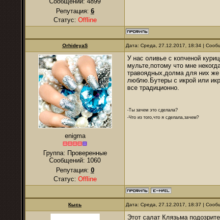
Сообщений:
4899
Репутация:
6
Статус:
Offline
OrhideyaS
Дата: Среда, 27.12.2017, 18:34 | Соо
У нас оливье с копченой куриц
мульте,потому что мне некогд
травоядных,долма для них же 
люблю.Бутеры с икрой или икр
все традиционно.
-Ты зачем это сделала?
-Что из того,что я сделала,зачем?
enigma
Группа: Проверенные
Сообщений:
1060
Репутация:
0
Статус:
Offline
Кысь
Дата: Среда, 27.12.2017, 18:37 | Соо
Этот салат Клязьма подозрите