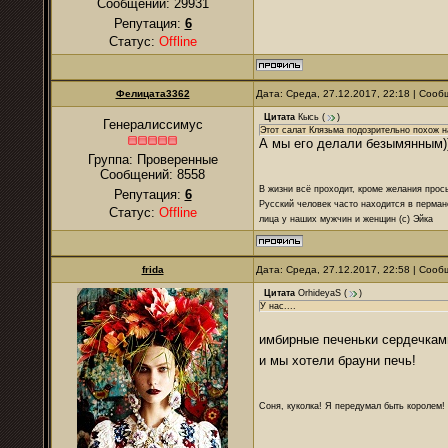
Сообщений:
29931
Репутация:
6
Статус:
Offline
Фелицата3362
Дата: Среда, 27.12.2017, 22:18 | Соо
Цитата
Кысь
(
)
Генералиссимус
Этот салат Клязьма подозрительно похож н
А мы его делали безымянным)
Группа: Проверенные
Сообщений:
8558
В жизни всё проходит, кроме желания прос
Репутация:
6
Русский человек часто находится в перман
Статус:
Offline
лица у наших мужчин и женщин (с) Эйка
frida
Дата: Среда, 27.12.2017, 22:58 | Соо
Цитата
OrhideyaS
(
)
У нас....
имбирные печеньки сердечка
и мы хотели брауни печь!
Соня, куколка! Я передумал быть королем! Я