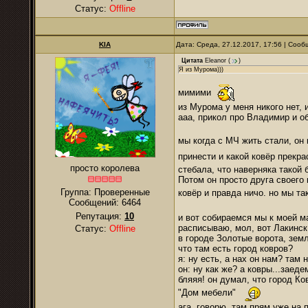
Статус:
Offline
KIA
Дата: Среда, 27.12.2017, 17:56 | Соо
Цитата
Eleanor
(
)
Я из Мурома)))
мимими
из Мурома у меня никого нет, 
ааа, прикол про Владимир и о
мы когда с МЧ жить стали, он
принести и какой ковёр прекр
просто королева
стебала, что наверняка такой 
Потом он просто друга своего 
Группа: Проверенные
ковёр и правда ничо. но мы та
Сообщений:
6464
Репутация:
10
и вот собираемся мы к моей ма
расписываю, мол, вот Лакинск 
Статус:
Offline
в городе Золотые ворота, земл
что там есть город ковров?
я: ну есть, а нах он нам? там
он: ну как же? а ковры...заед
бляяя! он думал, что город Ко
"Дом мебели"
ага, говорю, там прям уже н