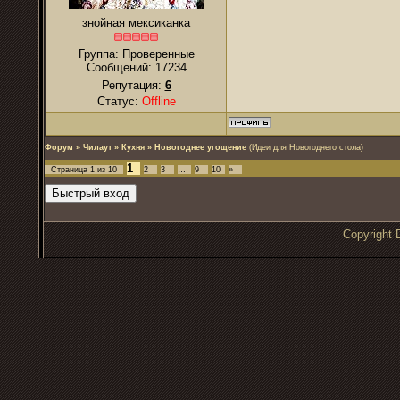
знойная мексиканка
Группа: Проверенные
Сообщений:
17234
Репутация:
6
Статус:
Offline
Форум
»
Чилаут
»
Кухня
»
Новогоднее угощение
(Идеи для Новогоднего стола)
1
Страница
1
из
10
2
3
…
9
10
»
Copyrigh