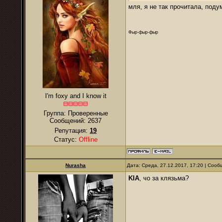
мля, я не так прочитала, под
Фыр-фыр-фыр
I'm foxy and I know it
Группа: Проверенные
Сообщений:
2637
Репутация:
19
Статус:
Offline
Nurаsha
Дата: Среда, 27.12.2017, 17:20 | Соо
KIA
, чо за клязьма?