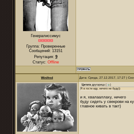
Генералиссимус
Группа: Проверенные
Сообщений:
13151
Репутация:
9
Статус:
Offline
Winifred
Дата: Среда, 27.12.2017, 17:27 | С
Цитата
другарица
(
)
Я в гости иду, ничего не буду))
и я, хвалааллаху, ничего
буду сидеть у свекрови на к
главное кивать в такт)