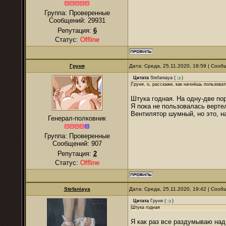
Группа: Проверенные
Сообщений:
29931
Репутация:
6
Статус:
Offline
Гpуня
Дата: Среда, 25.11.2020, 18:59 | Соо
Цитата
Stefaniaya
(
)
Гpуня, о, расскажи, как начнёшь пользоват
Штука годная. На одну-две по
Я пока не пользовалась верте
Вентилятор шумный, но это, на
Генерал-полковник
Группа: Проверенные
Сообщений:
907
Репутация:
2
Статус:
Offline
Stefaniaya
Дата: Среда, 25.11.2020, 19:42 | Соо
Цитата
Гpуня
(
)
Штука годная
Я как раз все раздумываю над 