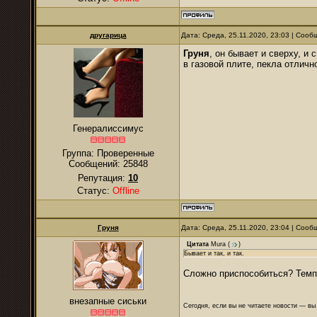
другарица
Дата: Среда, 25.11.2020, 23:03 | Соо
Груня
, он бывает и сверху, и
в газовой плите, пекла отлично
Генералиссимус
Группа: Проверенные
Сообщений:
25848
Репутация:
10
Статус:
Offline
Груня
Дата: Среда, 25.11.2020, 23:04 | Соо
Цитата
Mura
(
)
Бывает и так, и так.
Сложно приспособиться? Темп
внезапные сиськи
Сегодня, если вы не читаете новости — в