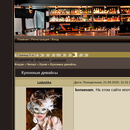
Главная
|
Регистрация
|
Вход
6
Страница
6
из
7
«
1
2
…
4
5
7
»
Модератор форума:
JudgeDredd
Форум
»
Чилаут
»
Кухня
»
Кухонные дивайсы
Кухонные дивайсы
Ladushka
Дата: Понедельник, 21.09.2020, 11:22
koneevam
, На этом сайте ипо