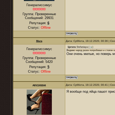
Генералиссимус
Группа: Проверенные
Сообщений:
29931
Репутация:
6
Статус:
Offline
Mura
Дата: Суббота, 19.12.2020, 00:36 | С
Цитата
Stefaniaya
(
)
Генералиссимус
Видимо народ разок попробовал и стояли о
Они очень милые, но поверь мн
Группа: Проверенные
Сообщений:
5420
Репутация:
5
Статус:
Offline
другарица
Дата: Суббота, 19.12.2020, 00:41 | С
Я вообще под яйца пашот при