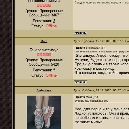
внезапные сиськи
Сегодня, если вы не читаете новости — в
Группа: Проверенные
Сообщений:
3467
Репутация:
2
Статус:
Offline
Mura
Дата: Суббота, 19.12.2020, 00:27 | С
Цитата
Stefaniaya
(
)
Генералиссимус
они мне постоянно в магазине и в предло
Stefaniaya
, А всё потому, чт
Ну купи, будешь там перцы хра
Группа: Проверенные
Про яйцо слоями в твоем испол
Сообщений:
5420
хозяюшку и мастерицу.
Репутация:
5
Это красиво, когда тебе горнич
Статус:
Offline
Stefaniaya
Дата: Суббота, 19.12.2020, 00:32 | С
Цитата
Mura
(
)
будешь там перцы хранить
Неё, для перца и тп у меня ес
Ладно, успокоюсь. Они и прав
попробовал и стояли они пыль
Но такие милые