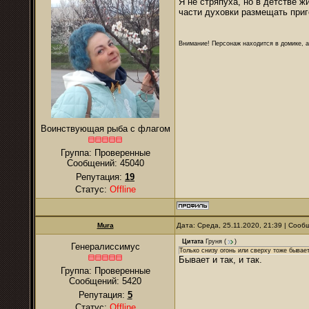
Я не стряпуха, но в детстве ж
части духовки размещать приг
Внимание! Персонаж находится в домике, а
Воинствующая рыба с флагом
Группа: Проверенные
Сообщений:
45040
Репутация:
19
Статус:
Offline
Mura
Дата: Среда, 25.11.2020, 21:39 | Соо
Цитата
Груня
(
)
Генералиссимус
Только снизу огонь или сверху тоже бывае
Бывает и так, и так.
Группа: Проверенные
Сообщений:
5420
Репутация:
5
Статус:
Offline