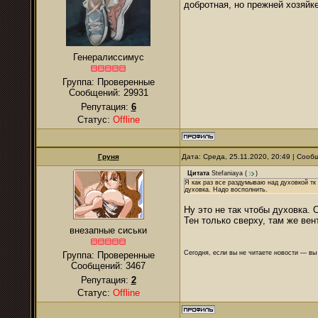
добротная, но прежней хозяйк
Генералиссимус
Группа: Проверенные
Сообщений:
29931
Репутация:
6
Статус:
Offline
Груня
Дата: Среда, 25.11.2020, 20:49 | Соо
Цитата
Stefaniaya
(
)
Я как раз все раздумываю над духовкой тк
духовка. Надо восполнить.
Ну это не так чтобы духовка.
Тен только сверху, там же вен
внезапные сиськи
Сегодня, если вы не читаете новости — в
Группа: Проверенные
Сообщений:
3467
Репутация:
2
Статус:
Offline