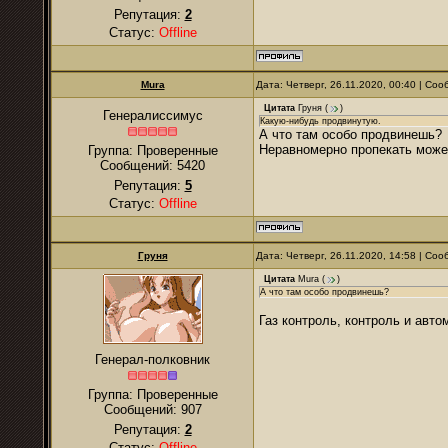
Репутация:
2
Статус:
Offline
Mura
Дата: Четверг, 26.11.2020, 00:40 | Со
Цитата
Груня
(
)
Генералиссимус
Какую-нибудь продвинутую.
А что там особо продвинешь?
Неравномерно пропекать может
Группа: Проверенные
Сообщений:
5420
Репутация:
5
Статус:
Offline
Гpуня
Дата: Четверг, 26.11.2020, 14:58 | Со
Цитата
Mura
(
)
А что там особо продвинешь?
Газ контроль, контроль и авт
Генерал-полковник
Группа: Проверенные
Сообщений:
907
Репутация:
2
Статус:
Offline