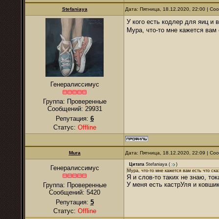
Stefaniaya
Дата: Пятница, 18.12.2020, 22:00 | С
У кого есть кодлер для яиц и
Мура, что-то мне кажется вам 
Генералиссимус
Группа: Проверенные
Сообщений:
29931
Репутация:
6
Статус:
Offline
Mura
Дата: Пятница, 18.12.2020, 22:09 | С
Цитата
Stefaniaya
(
)
Генералиссимус
Мура, что-то мне кажется вам есть что ска
Я и слов-то таких не знаю, тока
У меня есть кастрУля и ковшик
Группа: Проверенные
Сообщений:
5420
Репутация:
5
Статус:
Offline