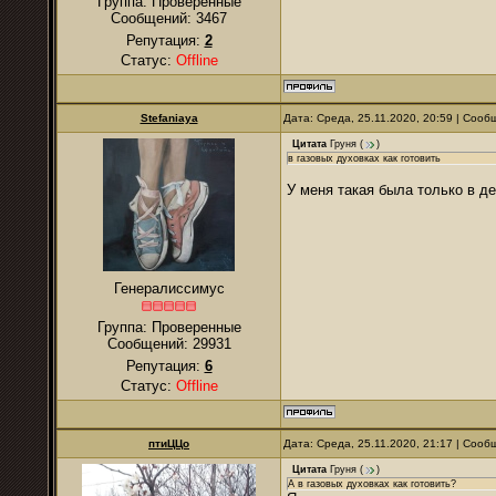
Группа: Проверенные
Сообщений:
3467
Репутация:
2
Статус:
Offline
Stefaniaya
Дата: Среда, 25.11.2020, 20:59 | Соо
Цитата
Груня
(
)
в газовых духовках как готовить
У меня такая была только в де
Генералиссимус
Группа: Проверенные
Сообщений:
29931
Репутация:
6
Статус:
Offline
птиЦЦо
Дата: Среда, 25.11.2020, 21:17 | Соо
Цитата
Груня
(
)
А в газовых духовках как готовить?