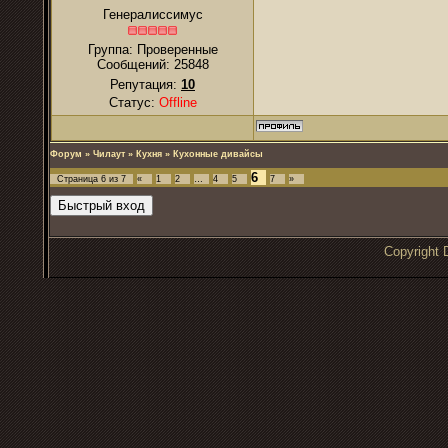
Генералиссимус
Группа: Проверенные
Сообщений:
25848
Репутация:
10
Статус:
Offline
Форум
»
Чилаут
»
Кухня
»
Кухонные дивайсы
6
Страница
6
из
7
«
1
2
…
4
5
7
»
Copyrigh