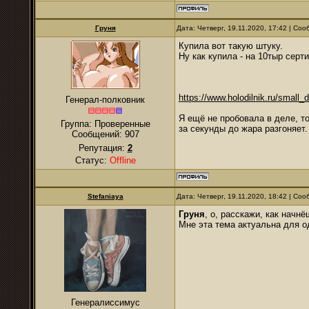
Гpуня
Дата: Четверг, 19.11.2020, 17:42 | Со
Купила вот такую штуку.
Ну как купила - на 10тыр сер
https://www.holodilnik.ru/small_d
Генерал-полковник
Я ещё не пробовала в деле, т
Группа: Проверенные
за секунды до жара разгоняет.
Сообщений:
907
Репутация:
2
Статус:
Offline
Stefaniaya
Дата: Четверг, 19.11.2020, 18:42 | Со
Гpуня
, о, расскажи, как начн
Мне эта тема актуальна для о
Генералиссимус