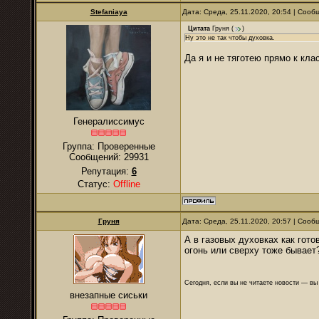
Stefaniaya
Дата: Среда, 25.11.2020, 20:54 | Соо
Цитата
Груня
(
)
Ну это не так чтобы духовка.
Да я и не тяготею прямо к кла
Генералиссимус
Группа: Проверенные
Сообщений:
29931
Репутация:
6
Статус:
Offline
Груня
Дата: Среда, 25.11.2020, 20:57 | Соо
А в газовых духовках как гото
огонь или сверху тоже бывает
Сегодня, если вы не читаете новости — в
внезапные сиськи