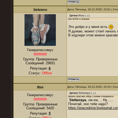
Stefaniaya
Дата: Пятница, 18.12.2020, 23:01 | С
Цитата
Mura
(
)
кастрУля и ковшик
Это добро и у меня есть
Я думаю, может стоит начать
В кодлере этом можно красиво
Генералиссимус
Группа: Проверенные
Сообщений:
29931
Репутация:
6
Статус:
Offline
Mura
Дата: Пятница, 18.12.2020, 23:16 | С
Цитата
Stefaniaya
(
)
Генералиссимус
можно красиво яйца слоями отваривать
Stefaniaya
, хм-хм.... Ну......
Почитай, оно тебе надо?
Группа: Проверенные
https://pracooking.livejournal.c
Сообщений:
5420
Репутация:
5