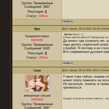
Группа: Проверенные
Сообщений:
3467
Репутация:
2
Статус:
Offline
Mura
Дата: Среда, 25.11.2020, 23:16 | Соо
Цитата
Груня
(
)
Генералиссимус
Сложно приспособиться? Температуру как 
Да ничего там сложного нет, н
надо делать отдельный шланг, 
Группа: Проверенные
службой. Я поэтому и не стал
Сообщений:
5420
Все современные духовки нор
Репутация:
5
Статус:
Offline
Груня
Дата: Среда, 25.11.2020, 23:27 | Соо
У меня тоже сейчас газовая п
может плиту поменять на пол
Но насколько поняла, в газовы
пропекаться.
внезапные сиськи
Сегодня, если вы не читаете новости — в
Группа: Проверенные
Сообщений:
3467