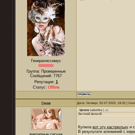
Генералиссимус
Группа: Проверенные
Сообщений:
7767
Репутация:
1
Статус:
Offline
Груня
Дата: Четверг, 02.07.2020, 19:32 | С
Цитата
Ladushka
(
)
Застилай фольгой.
Купила
вот эту кастрюльку
и с
В результате алюминий с кера
внезапные сиськи