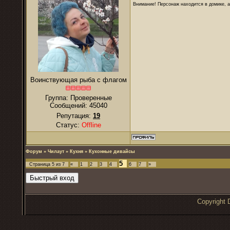
Внимание! Персонаж находится в домике, а
Воинствующая рыба с флагом
Группа: Проверенные
Сообщений:
45040
Репутация:
19
Статус:
Offline
Форум
»
Чилаут
»
Кухня
»
Кухонные дивайсы
5
Страница
5
из
7
«
1
2
3
4
6
7
»
Copyrigh