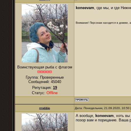
koneevam
, где мы, и где Ниж
Внимание! Персонаж находится в домике, а
Воинствующая рыба с флагом
Группа: Проверенные
Сообщений:
45040
Репутация:
19
Статус:
Offline
птиЦЦо
Дата: Понедельник, 21.09.2020, 10:50
А вообще,
koneevam
, хоть вы
позор вам и порицание. Ваша р