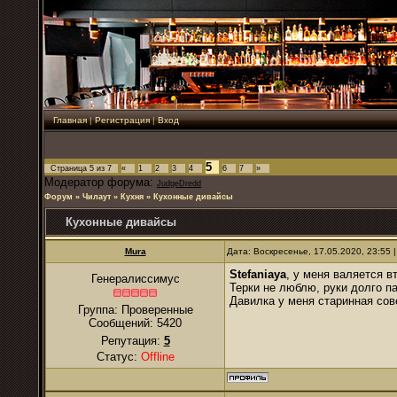
Главная
|
Регистрация
|
Вход
5
Страница
5
из
7
«
1
2
3
4
6
7
»
Модератор форума:
JudgeDredd
Форум
»
Чилаут
»
Кухня
»
Кухонные дивайсы
Кухонные дивайсы
Mura
Дата: Воскресенье, 17.05.2020, 23:55
Stefaniaya
, у меня валяется в
Генералиссимус
Терки не люблю, руки долго п
Давилка у меня старинная сов
Группа: Проверенные
Сообщений:
5420
Репутация:
5
Статус:
Offline