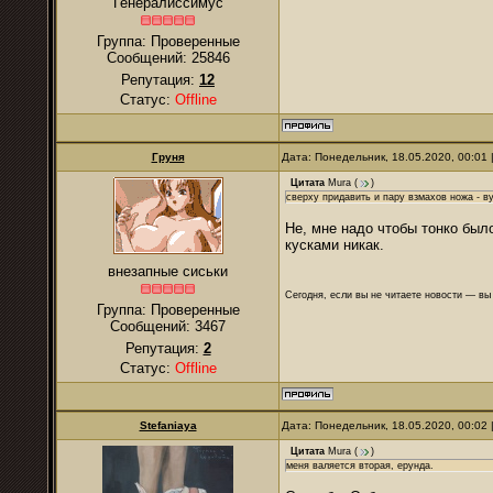
Генералиссимус
Группа: Проверенные
Сообщений:
25846
Репутация:
12
Статус:
Offline
Груня
Дата: Понедельник, 18.05.2020, 00:01
Цитата
Mura
(
)
сверху придавить и пару взмахов ножа - в
Не, мне надо чтобы тонко был
кусками никак.
внезапные сиськи
Сегодня, если вы не читаете новости — в
Группа: Проверенные
Сообщений:
3467
Репутация:
2
Статус:
Offline
Stefaniaya
Дата: Понедельник, 18.05.2020, 00:02
Цитата
Mura
(
)
меня валяется вторая, ерунда.