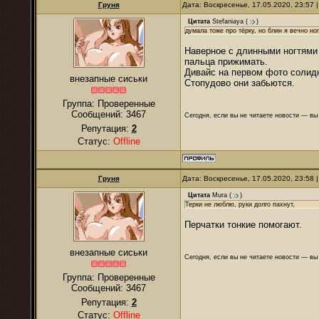
Груня
Дата: Воскресенье, 17.05.2020, 23:57
Цитата
Stefaniaya
(
)
думала тоже про тёрку, но блин я вечно но
Наверное с длинными ногтями 
пальца прижимать.
Дивайс на первом фото солидн
внезапные сиськи
Стопудово они забьются.
Группа: Проверенные
Сообщений:
3467
Сегодня, если вы не читаете новости — в
Репутация:
2
Статус:
Offline
Груня
Дата: Воскресенье, 17.05.2020, 23:58
Цитата
Mura
(
)
Терки не люблю, руки долго пахнут,
Перчатки тонкие помогают.
внезапные сиськи
Сегодня, если вы не читаете новости — в
Группа: Проверенные
Сообщений:
3467
Репутация:
2
Статус:
Offline