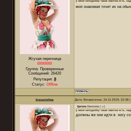
у меня неподалёку такая лавочка есть, над
моя знакомая точит их на об
Жгучая перечница
Группа: Проверенные
Сообщений:
26420
Репутация:
8
Статус:
Offline
krasavishna
Дата: Воскресенье, 24.11.2019, 22:38
Цитата
Garmonia
(
)
у меня неподалёку такая лавочка есть, над
должны же они идти в ногу с