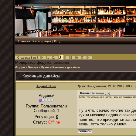
Главная
|
Регистрация
|
Вход
3
Страница
3
из
7
«
1
2
4
5
6
7
»
Модератор форума:
JudgeDredd
Форум
»
Чилаут
»
Кухня
»
Кухонные дивайсы
Кухонные дивайсы
August_Dinin
Дата: Понедельник, 21.10.2019, 09:28
Цитата
Stefaniaya
(
)
Рядовой
Ledii, так озона нет нигде, это же онлайн 
Группа: Пользователи
Ну и что, сейчас многие так д
Сообщений:
1
кухни мозаику недавно заказал
Репутация:
0
понятно, что приходится запла
Статус:
Offline
вещь, есть только у меня.