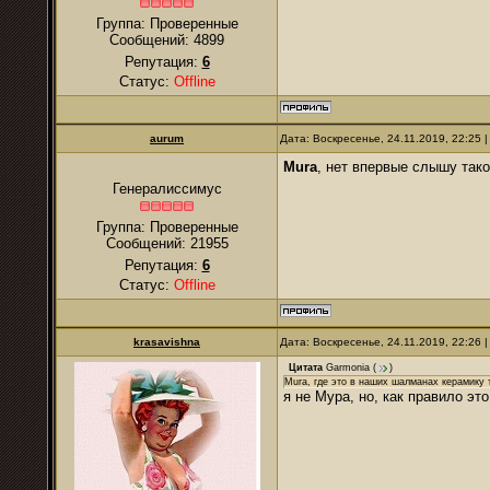
Группа: Проверенные
Сообщений:
4899
Репутация:
6
Статус:
Offline
аurum
Дата: Воскресенье, 24.11.2019, 22:25
Mura
, нет впервые слышу тако
Генералиссимус
Группа: Проверенные
Сообщений:
21955
Репутация:
6
Статус:
Offline
krasavishna
Дата: Воскресенье, 24.11.2019, 22:26
Цитата
Garmonia
(
)
Mura, где это в наших шалманах керамику
я не Мура, но, как правило э