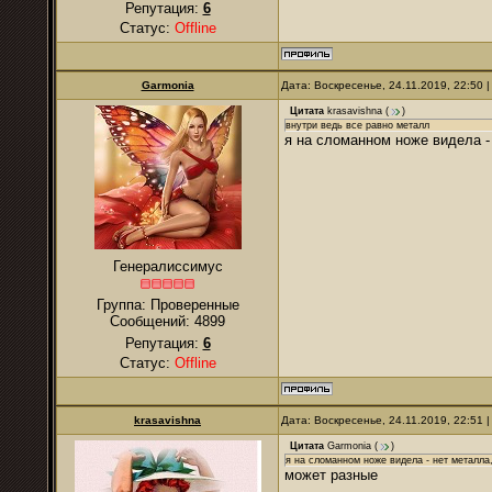
Репутация:
6
Статус:
Offline
Garmonia
Дата: Воскресенье, 24.11.2019, 22:50
Цитата
krasavishna
(
)
внутри ведь все равно металл
я на сломанном ноже видела -
Генералиссимус
Группа: Проверенные
Сообщений:
4899
Репутация:
6
Статус:
Offline
krasavishna
Дата: Воскресенье, 24.11.2019, 22:51
Цитата
Garmonia
(
)
я на сломанном ноже видела - нет металла
может разные