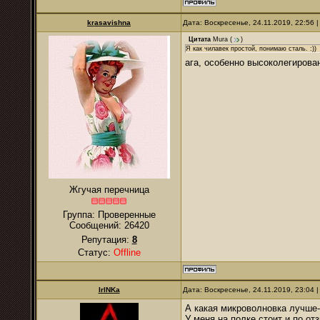
krasavishna
Дата: Воскресенье, 24.11.2019, 22:56
Цитата
Mura
(
)
Я как чилавек простой, понимаю сталь. :))
ага, особенно высоколегиров
Жгучая перечница
Группа: Проверенные
Сообщений:
26420
Репутация:
8
Статус:
Offline
IrINKa
Дата: Воскресенье, 24.11.2019, 23:04
А какая микроволновка лучше-
У меня на полке стоит и по от