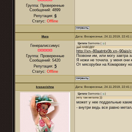
Группа: Проверенные
Сообщений:
4899
Репутация:
6
Статус:
Offline
Mura
Дата: Воскресенье, 24.11.2019, 22:41
Цитата
Garmonia
(
)
Генералиссимус
дай НАВОДКУ
http://xn--80aatntx0b.xn--90ais/
Позвони им, или могу завтра з
Группа: Проверенные
Я ножи не точила. у меня они
Сообщений:
5420
От мясорубки на Комаровку но
Репутация:
5
Статус:
Offline
krasavishna
Дата: Воскресенье, 24.11.2019, 22:41
Цитата
Garmonia
(
)
нету там металла )))
может у нее поддельные каки
- внутри ведь все равно метал