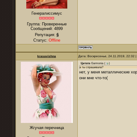
Генералиссимус
Группа: Проверенные
Сообщений:
4899
Репутация:
6
Статус:
Offline
krasavishna
Дата: Воскресенье, 24.11.2019, 22:32
Цитата
Garmonia
(
)
а ты спрашивала?
нет, у меня металлические х
они мне что-то(
Жгучая перечница