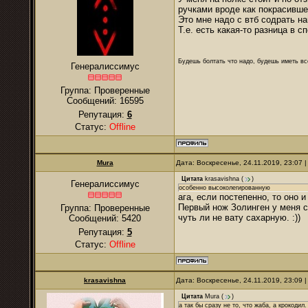
ручками вроде как покрасивше
Это мне надо с втб содрать на
Т.е. есть какая-то разница в с
Будешь болтать что надо, будешь иметь все
Генералиссимус
Группа: Проверенные
Сообщений:
16595
Репутация:
6
Статус:
Offline
Mura
Дата: Воскресенье, 24.11.2019, 23:07
Цитата
krasavishna
(
)
Генералиссимус
особенно высоколегированную
ага, если постепенно, то оно и
Первый нож Золинген у меня с 
Группа: Проверенные
чуть ли не вату сахарную. :))
Сообщений:
5420
Репутация:
5
Статус:
Offline
krasavishna
Дата: Воскресенье, 24.11.2019, 23:09
Цитата
Mura
(
)
а так бы сразу не то, что жаба, а крокодил.