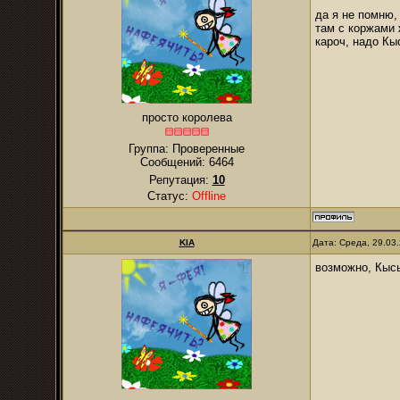
да я не помню,
там с коржами 
кароч, надо Кы
просто королева
Группа: Проверенные
Сообщений:
6464
Репутация:
10
Статус:
Offline
KIA
Дата: Среда, 29.03
возможно, Кысь