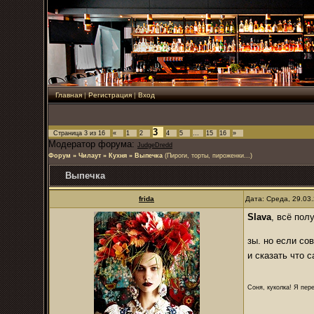
Главная
|
Регистрация
|
Вход
3
Страница
3
из
16
«
1
2
4
5
…
15
16
»
Модератор форума:
JudgeDredd
Форум
»
Чилаут
»
Кухня
»
Выпечка
(Пироги, торты, пироженки...)
Выпечка
frida
Дата: Среда, 29.03
Slava
, всё пол
зы. но если со
и сказать что 
Соня, куколка! Я пере