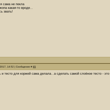
 я сама не пекла
жопа какая-то вроде...
сь звать!
.2017, 14:52 | Сообщение #
65
 и тесто для коржей сама делала...а сделать самой слоёное тесто - это