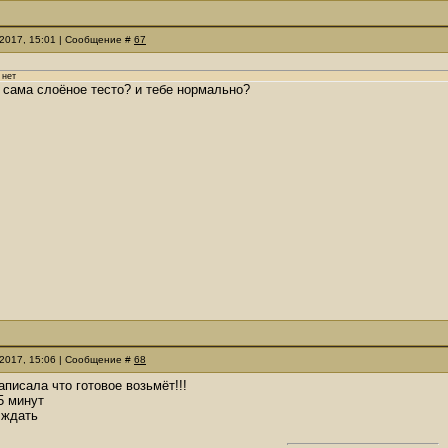
.2017, 15:01 | Сообщение #
67
 нет
сама слоёное тесто? и тебе нормально?
.2017, 15:06 | Сообщение #
68
написала что готовое возьмёт!!!
5 минут
 ждать