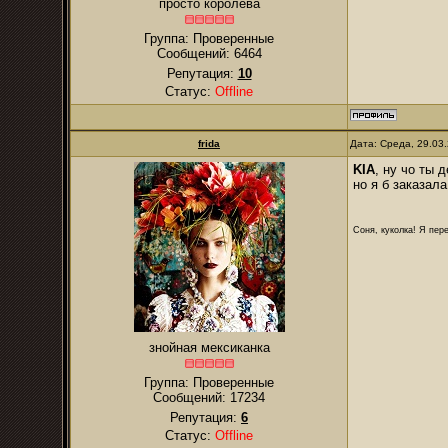
просто королева
Группа: Проверенные
Сообщений:
6464
Репутация:
10
Статус:
Offline
frida
Дата: Среда, 29.03
KIA
, ну чо ты 
но я б заказал
Соня, куколка! Я пере
знойная мексиканка
Группа: Проверенные
Сообщений:
17234
Репутация:
6
Статус:
Offline