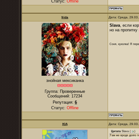
Статус:
Offline
frida
Дата: Среда, 29.03
Slava
, если ко
но на пропитку
Соня, куколка! Я пере
знойная мексиканка
Группа: Проверенные
Сообщений:
17234
Репутация:
6
Статус:
Offline
KIA
Дата: Среда, 29.03
Цитата
Slava
(
)
Там же вроде долго т