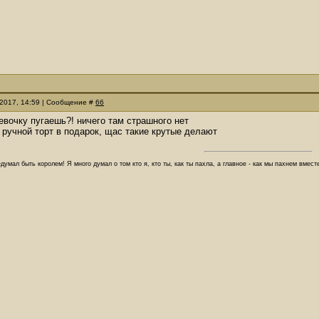
.2017, 14:59 | Сообщение #
66
девочку пугаешь?! ничего там страшного нет
а ручной торт в подарок, щас такие крутые делают
думал быть королем! Я много думал о том кто я, кто ты, как ты пахла, а главное - как мы пахнем вмес