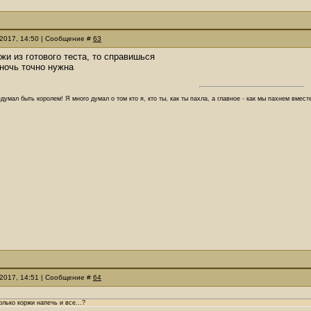
.2017, 14:50 | Сообщение #
63
ржи из готового теста, то справишься
 ночь точно нужна
думал быть королем! Я много думал о том кто я, кто ты, как ты пахла, а главное - как мы пахнем вмес
.2017, 14:51 | Сообщение #
64
олько коржи напечь и все...?