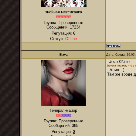
знойная мексиканка
Группа: Проверенные
Сообщений:
17234
Репутация:
6
Статус:
Offline
Slava
Дата: Среда, 29.03
Цитата
KIA
(
)
но она писала, что с 
Блин...(
Там же вроде д
Генерал-майор
Группа: Проверенные
Сообщений:
385
Репутация:
2