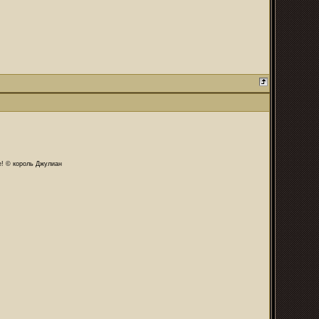
те! © король Джулиан