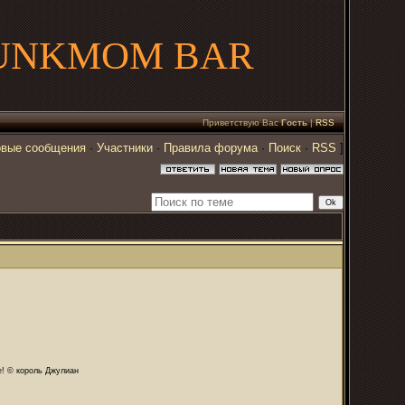
UNKMOM BAR
Приветствую Вас
Гость
|
RSS
вые сообщения
·
Участники
·
Правила форума
·
Поиск
·
RSS
]
те! © король Джулиан