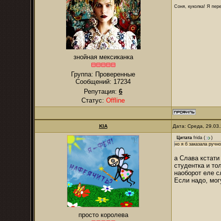
Соня, куколка! Я пере
знойная мексиканка
Группа: Проверенные
Сообщений:
17234
Репутация:
6
Статус:
Offline
KIA
Дата: Среда, 29.03
Цитата
frida
(
)
но я б заказала ручн
а Слава кстати
студентка и то
наоборот еле 
Если надо, мог
просто королева