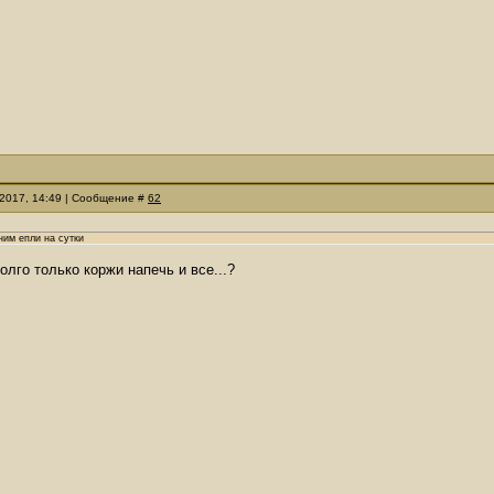
.2017, 14:49 | Сообщение #
62
ним епли на сутки
олго только коржи напечь и все...?