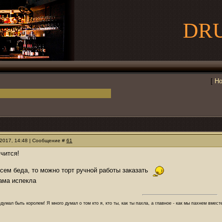
DR
[
Но
.2017, 14:48 | Сообщение #
61
учится!
всем беда, то можно торт ручной работы заказать
сама испекла
думал быть королем! Я много думал о том кто я, кто ты, как ты пахла, а главное - как мы пахнем вмес