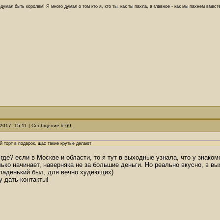
думал быть королем! Я много думал о том кто я, кто ты, как ты пахла, а главное - как мы пахнем вмес
.2017, 15:11 | Сообщение #
69
ой торт в подарок, щас такие крутые делают
 где? если в Москве и области, то я тут в выходные узнала, что у знако
лько начинает, наверняка не за большие деньги. Но реально вкусно, в вы
сладенький был, для вечно худеющих)
у дать контакты!