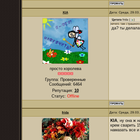
KIA
Дата: Среда, 29.03
Цитата
frida
(
)
ничего там страшного
да? ты делала 
просто королева
Группа: Проверенные
Сообщений:
6464
Репутация:
10
Статус:
Offline
frida
Дата: Среда, 29.03
KIA
, ну она ж 
крем сварить 1
намазать все и