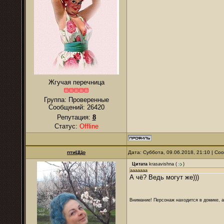
Жгучая перечница
Группа: Проверенные
Сообщений:
26420
Репутация:
8
Статус:
Offline
птиЦЦо
Дата: Суббота, 09.06.2018, 21:10 | С
Цитата
krasavishna
(
)
ааааааа
А чё? Ведь могут же)))
Внимание! Персонаж находится в домике, а