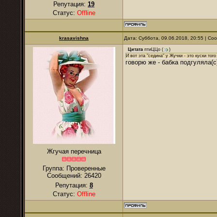
Репутация:
19
Статус:
Offline
krasavishna
Дата: Суббота, 09.06.2018, 20:55 | С
Цитата
птиЦЦо
(
)
И вот эта "седина" у Жучки - это куски того
говорю же - бабка подгуляла(с
Жгучая перечница
Группа: Проверенные
Сообщений:
26420
Репутация:
8
Статус:
Offline