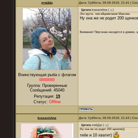
птиЦЦо
Дата: Суббота, 09.06.2018, 21:41 | С
Цитата
krasavishna
(
)
Это круче, чем яйцеметания Максика
Ну она же не родит 200 щенков
Внимание! Персонаж находится в домике, а
Воинствующая рыба с флагом
Группа: Проверенные
Сообщений:
45040
Репутация:
19
Статус:
Offline
krasavishna
Дата: Суббота, 09.06.2018, 21:43 | С
Цитата
птиЦЦо
(
)
Ну она же не родит 200 щенков)))
тебе и 10 хватит)