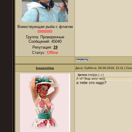
Воинствующая рыба с флагом
Группа: Проверенные
Сообщений:
45040
Репутация:
19
Статус:
Offline
krasavishna
Дата: Суббота, 09.06.2018, 21:11 | С
Цитата
птиЦЦо
(
)
А чё? Ведь могут же)))
а тебе это надо?