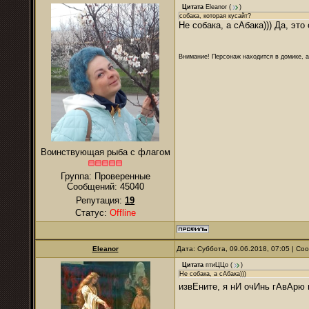
Цитата
Eleanor
(
)
собака, которая кусайт?
Не собака, а сАбака))) Да, это 
Внимание! Персонаж находится в домике, а
Воинствующая рыба с флагом
Группа: Проверенные
Сообщений:
45040
Репутация:
19
Статус:
Offline
Eleanor
Дата: Суббота, 09.06.2018, 07:05 | С
Цитата
птиЦЦо
(
)
Не собака, а сАбака)))
извЕните, я нИ очИнь гАвАрю