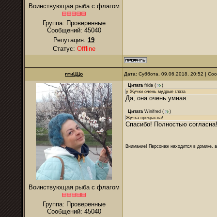
Воинствующая рыба с флагом
Группа: Проверенные
Сообщений:
45040
Репутация:
19
Статус:
Offline
птиЦЦо
Дата: Суббота, 09.06.2018, 20:52 | С
Цитата
frida
(
)
у Жучки очень мудрые глаза
Да, она очень умная.
Цитата
Winifred
(
)
Жучка прекрасна!
Спасибо! Полностью согласна!
Внимание! Персонаж находится в домике, а
Воинствующая рыба с флагом
Группа: Проверенные
Сообщений:
45040