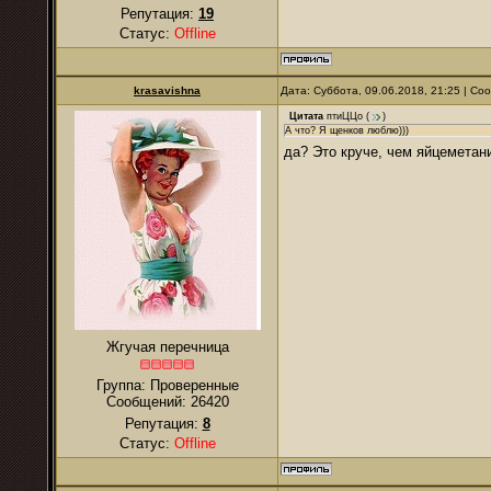
Репутация:
19
Статус:
Offline
krasavishna
Дата: Суббота, 09.06.2018, 21:25 | С
Цитата
птиЦЦо
(
)
А что? Я щенков люблю)))
да? Это круче, чем яйцемета
Жгучая перечница
Группа: Проверенные
Сообщений:
26420
Репутация:
8
Статус:
Offline