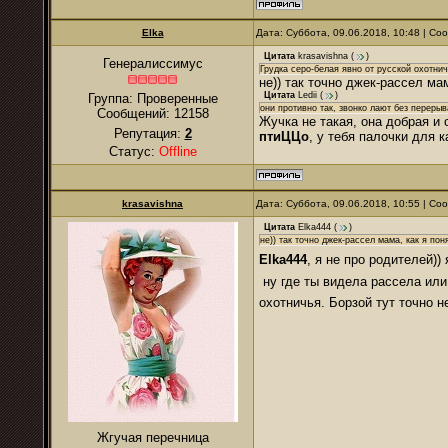
Elka
Дата: Суббота, 09.06.2018, 10:48 | С
Цитата
krasavishna
(
)
Генералиссимус
Грудка серо-белая явно от русской охотни
не)) так точно джек-рассел ма
Цитата
Ledii
(
)
Группа: Проверенные
они противно так, звонко лают без перерыв
Сообщений:
12158
Жучка не такая, она добрая и 
Репутация:
2
птиЦЦо
, у тебя палочки для 
Статус:
Offline
krasavishna
Дата: Суббота, 09.06.2018, 10:55 | С
Цитата
Elka444
(
)
не)) так точно джек-рассел мама, как я пон
Elka444
, я не про родителей))
ну где ты видела рассела или 
охотничья. Борзой тут точно н
Жгучая перечница