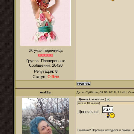
Жгучая перечница
Группа: Проверенные
Сообщений:
26420
Репутация:
8
Статус:
Offline
птиЦЦо
Дата: Суббота, 09.06.2018, 21:44 | С
Цитата
krasavishna
(
)
тебе и 10 хватит)
Щеночечки!
Внимание! Персонаж находится в домике, а