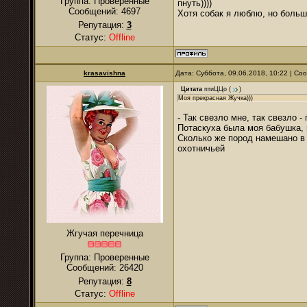
Группа: Проверенные
пнуть))))
Сообщений:
4697
Хотя собак я люблю, но больш
Репутация:
3
Статус:
Offline
krasavishna
Дата: Суббота, 09.06.2018, 10:22 | С
Цитата
птиЦЦо
(
)
Моя прекрасная Жучка)))
- Так свезло мне, так свезло 
Потаскуха была моя бабушка, 
Сколько же пород намешано в о
охотничьей
Жгучая перечница
Группа: Проверенные
Сообщений:
26420
Репутация:
8
Статус:
Offline