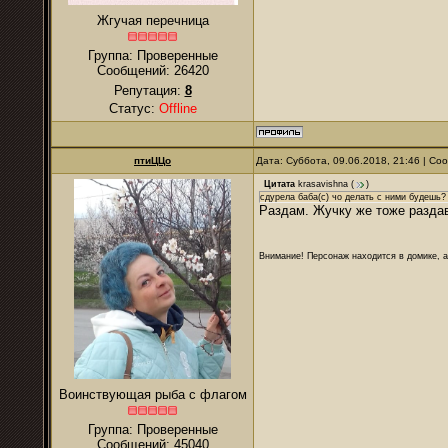
Жгучая перечница
Группа: Проверенные
Сообщений:
26420
Репутация:
8
Статус:
Offline
птиЦЦо
Дата: Суббота, 09.06.2018, 21:46 | С
Цитата
krasavishna
(
)
сдурела баба(с) чо делать с ними будешь?
Раздам. Жучку же тоже разда
Внимание! Персонаж находится в домике, а
Воинствующая рыба с флагом
Группа: Проверенные
Сообщений:
45040