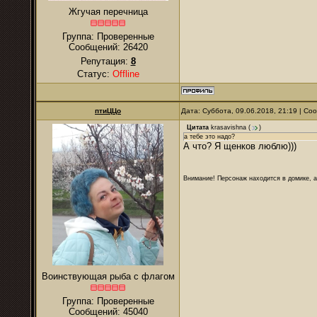
Жгучая перечница
Группа: Проверенные
Сообщений:
26420
Репутация:
8
Статус:
Offline
птиЦЦо
Дата: Суббота, 09.06.2018, 21:19 | С
Цитата
krasavishna
(
)
а тебе это надо?
А что? Я щенков люблю)))
Внимание! Персонаж находится в домике, а
Воинствующая рыба с флагом
Группа: Проверенные
Сообщений:
45040