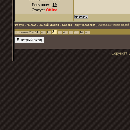
Репутация:
19
Статус:
Offline
Форум
»
Чилаут
»
Живой уголок
»
Собака - друг человека!
(Чем больше узнаю людей -
2
Страница
2
из
14
«
1
3
4
…
13
14
»
Copyrigh