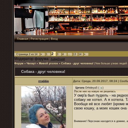
Главная
|
Регистрация
|
Вход
2
Страница
2
из
14
«
1
3
4
…
13
14
»
Модератор форума:
JudgeDredd
Форум
»
Чилаут
»
Живой уголок
»
Собака - друг человека!
(Чем больше узнаю людей -
Собака - друг человека!
птиЦЦо
Дата: Среда, 20.09.2017, 08:24 | Соо
Цитата
OrhideyaS
(
)
После нее на новую не решилась
У омр'а был пудель - на редк
собаку не хотел. А я хотела. 
Вообще её все любят (кроме м
свою кошку, а моих кошек она 
Внимание! Персонаж находится в домике, а