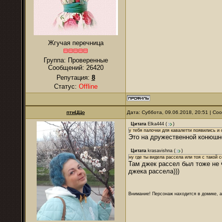
Жгучая перечница
Группа: Проверенные
Сообщений:
26420
Репутация:
8
Статус:
Offline
птиЦЦо
Дата: Суббота, 09.06.2018, 20:51 | С
Цитата
Elka444
(
)
у тебя палочки для кавалетти появились и с
Это на дружественной конюшне
Цитата
krasavishna
(
)
ну где ты видела рассела или тоя с такой 
Там джек рассел был тоже не ч
джека рассела)))
Внимание! Персонаж находится в домике, а