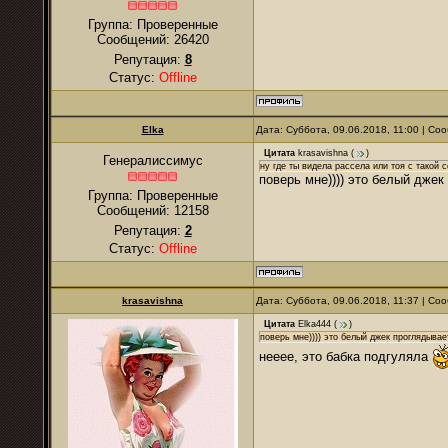
Группа: Проверенные
Сообщений:
26420
Репутация:
8
Статус:
Offline
Elka
Дата: Суббота, 09.06.2018, 11:00 | С
Цитата
krasavishna
(
)
Генералиссимус
ну где ты видела рассела или тоя с такой 
поверь мне)))) это белый джек
Группа: Проверенные
Сообщений:
12158
Репутация:
2
Статус:
Offline
krasavishna
Дата: Суббота, 09.06.2018, 11:37 | С
Цитата
Elka444
(
)
поверь мне)))) это белый джек проглядывает
нееее, это бабка подгуляла