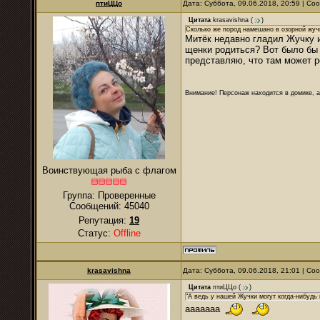
птиЦЦо
Дата: Суббота, 09.06.2018, 20:59 | С
Цитата
krasavishna
(
)
Сколько же пород намешано в озорной жуч
Митёк недавно гладил Жучку и
щенки родиться? Вот было бы з
представляю, что там может р
Внимание! Персонаж находится в домике, а
Воинствующая рыба с флагом
Группа: Проверенные
Сообщений:
45040
Репутация:
19
Статус:
Offline
krasavishna
Дата: Суббота, 09.06.2018, 21:01 | С
Цитата
птиЦЦо
(
)
"А ведь у нашей Жучки могут когда-нибудь
ааааааа